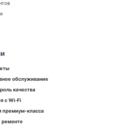
нтов
ия
ми
меты
вное обслуживание
роль качества
 с Wi‑Fi
м премиум-класса
и ремонте