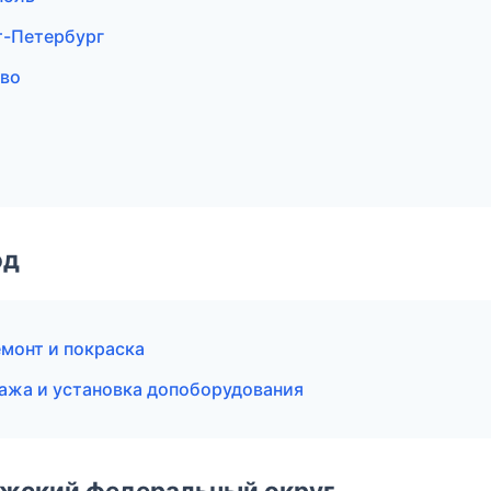
т-Петербург
ово
од
емонт и покраска
дажа и установка допоборудования
лжский федеральный округ