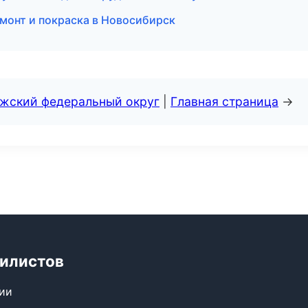
монт и покраска в Новосибирск
лжский федеральный округ
|
Главная страница
→
билистов
сии