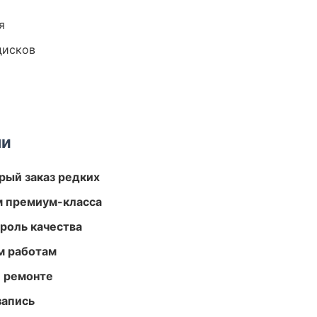
я
дисков
ми
рый заказ редких
м премиум-класса
роль качества
м работам
и ремонте
запись