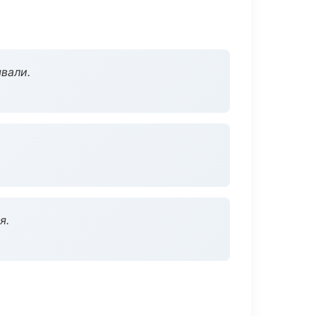
вали.
я.