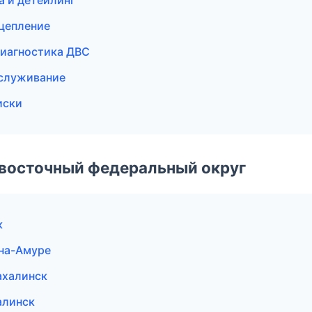
а и детейлинг
сцепление
диагностика ДВС
бслуживание
иски
евосточный федеральный округ
к
-на-Амуре
ахалинск
алинск