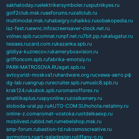
sakhatoday.ru
elektrikersymboler.ru
sputnikyes.ru
golf2club.msk.ru
aeforums.ru
zallclub.ru
multimodal.msk.ru
habaigry.ru
haikko.ru
sobakopedia.ru
isz-fest.ru
ewnc.info
screensaver-clock.net.ru
volnav.spb.ru
comnat.ru
npf.net.ru
7bit.pp.ru
kalugatur.ru
tesiaes.ru
card.com.ru
kazanka.spb.ru
gildiya-kuznecov.ru
kameryboavision.ru
griffoncom.spb.ru
fabrika-emotsiy.ru
PARK-MATROSOVA.RU
agat.spb.ru
avtoyurist-moskva1.ru
hardware.org.ru
схема-авто.рф
dg-lab.ru
angrup.ru
recruiter.spb.ru
music8.spb.ru
krsk124.ru
kubok.spb.ru
romanofforex.ru
analitikaplus.ru
spyonline.ru
zosikamery.ru
sloboda-ural.pp.ru
AUTO-COM.SU
hohota.net
alimy.ru
online-z.com
aromat-vostoka.ru
otdelkaexp.ru
mobilvest.ru
bbd.net.ru
mebelshop.msk.ru
smp-forum.ru
bastion-td.ru
kosmoscreative.ru
avrmotors.ru
art-galadesign.ru
tiffany-c.ru