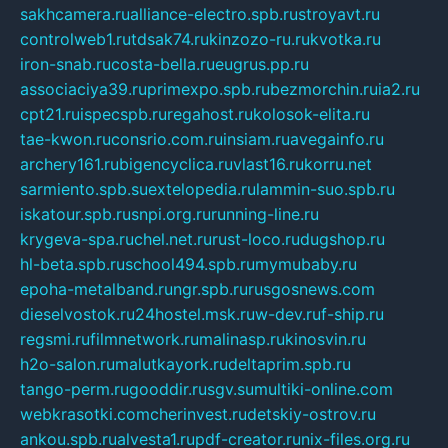
sakhcamera.ru
alliance-electro.spb.ru
stroyavt.ru
controlweb1.ru
tdsak74.ru
kinzozo-ru.ru
kvotka.ru
iron-snab.ru
costa-bella.ru
eugrus.pp.ru
associaciya39.ru
primexpo.spb.ru
bezmorchin.ru
ia2.ru
cpt21.ru
ispecspb.ru
regahost.ru
kolosok-elita.ru
tae-kwon.ru
consrio.com.ru
insiam.ru
avegainfo.ru
archery161.ru
bigencyclica.ru
vlast16.ru
korru.net
sarmiento.spb.su
extelopedia.ru
lammin-suo.spb.ru
iskatour.spb.ru
snpi.org.ru
running-line.ru
krygeva-spa.ru
chel.net.ru
rust-loco.ru
dugshop.ru
hl-beta.spb.ru
school494.spb.ru
mymubaby.ru
epoha-metalband.ru
ngr.spb.ru
rusgosnews.com
dieselvostok.ru
24hostel.msk.ru
w-dev.ru
f-ship.ru
regsmi.ru
filmnetwork.ru
malinasp.ru
kinosvin.ru
h2o-salon.ru
malutkayork.ru
deltaprim.spb.ru
tango-perm.ru
gooddir.ru
sgv.su
multiki-online.com
webkrasotki.com
cherinvest.ru
detskiy-ostrov.ru
ankou.spb.ru
alvesta1.ru
pdf-creator.ru
nix-files.org.ru