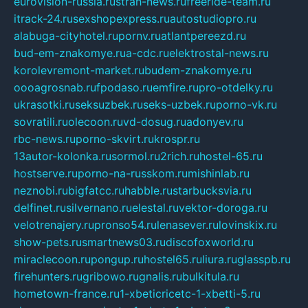
eurovision-russia.ru
strah-news.ru
freeride-team.ru
itrack-24.ru
sexshopexpress.ru
autostudiopro.ru
alabuga-cityhotel.ru
pornv.ru
atlantpereezd.ru
bud-em-znakomye.ru
a-cdc.ru
elektrostal-news.ru
korolevremont-market.ru
budem-znakomye.ru
oooagrosnab.ru
fpodaso.ru
emfire.ru
pro-otdelky.ru
ukrasotki.ru
seksuzbek.ru
seks-uzbek.ru
porno-vk.ru
sovratili.ru
olecoon.ru
vd-dosug.ru
adonyev.ru
rbc-news.ru
porno-skvirt.ru
krospr.ru
13autor-kolonka.ru
sormol.ru
2rich.ru
hostel-65.ru
hostserve.ru
porno-na-russkom.ru
mishinlab.ru
neznobi.ru
bigfatcc.ru
habble.ru
starbucksvia.ru
delfinet.ru
silvernano.ru
elestal.ru
vektor-doroga.ru
velotrenajery.ru
pronso54.ru
lenasever.ru
lovinskix.ru
show-pets.ru
smartnews03.ru
discofoxworld.ru
miraclecoon.ru
pongup.ru
hostel65.ru
liura.ru
glasspb.ru
firehunters.ru
gribowo.ru
gnalis.ru
bulkitula.ru
hometown-france.ru
1-xbeticricetc-1-xbetti-5.ru