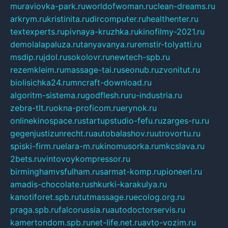
muraviovka-park.ru
worldofwoman.ru
clean-dreams.ru
arkrym.ru
kristinita.ru
dircomputer.ru
healthenter.ru
textexperts.ru
pivnaya-kruzhka.ru
kinofilmy-2021.ru
demolalapaluza.ru
tanyavanya.ru
remstir-tolyatti.ru
msdip.ru
jdol.ru
sokolovr.ru
newtech-spb.ru
rezemkleim.ru
massage-tai.ru
seonub.ru
zvonitut.ru
biolisichka24.ru
mncraft-download.ru
algoritm-sistema.ru
godflesh.ru
ru-industria.ru
zebra-tlt.ru
okna-proficom.ru
erynok.ru
onlinekinospace.ru
startupstudio-fefu.ru
zarges-ru.ru
gegenjustizunrecht.ru
autobalashov.ru
utrovortu.ru
spiski-firm.ru
elara-m.ru
kinomusorka.ru
mkcslava.ru
2bets.ru
vintovoykompressor.ru
birminghamvsfulham.ru
sarmat-komp.ru
pioneeri.ru
amadis-chocolate.ru
shkurki-karakulya.ru
kanotiforet.spb.ru
tutmassage.ru
ecolog.org.ru
praga.spb.ru
falcorussia.ru
autodoctorservis.ru
kamertondom.spb.ru
net-life.net.ru
avto-vozim.ru