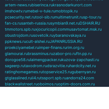
artem-news.ru
biserinca.ru
krasnodarkurort.com
imshowtv.ru
mebel-v-tule.ru
mobtopik.ru
pcsecurity.net.ru
tool-sib.ru
multimetrunit.ru
sp-tour.ru
fan-cs.ru
santeh-russia.ru
symbian9.net.ru
DSHAIR.RU
tmmotors.spb.ru
xjocuricopii.com
musavtomat.msk.ru
obustrojdom.ru
sovetcik.ru
ybaranovskaya.ru
ppknews.ru
cult-alshei.ru
JAPANRUSSIA.RU
proekciyamebel.ru
imper-finans.ru
rim.org.ru
glamourai.ru
brassminus.ru
zabor-pro.ru
ftn.pp.ru
dorogoe58.ru
laimengpacker.ru
kuzova-zapchasti.ru
sageerp.ru
taxodrom.ru
dsrazvitie.ru
hardcity.net.ru
ratinghomegames.ru
topservice25.ru
gubernyan.ru
gtglasslined.ru
ii4.ru
tssport.spb.ru
andorra24.com
blackwallstreet.ru
oboimos.ru
optim-doors.com.ru
ikuch.ru
nycr.org.ru
npa21.ru
vremya-ch.spb.ru
desert000.ru
ivtorgi.ru
ifiori.ru
catalog-statei.ru
dcv.org.ru
spetsmaster174.ru
ipkameryhiseeu.ru
dum26.ru
ruspol.spb.ru
fr-opendp.ru
kam-solnyshko.ru