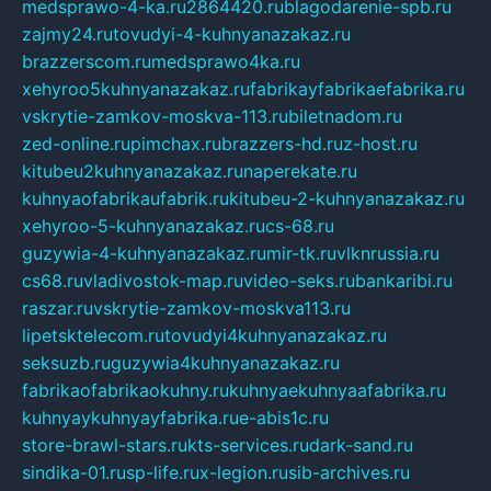
medsprawo-4-ka.ru
2864420.ru
blagodarenie-spb.ru
zajmy24.ru
tovudyi-4-kuhnyanazakaz.ru
brazzerscom.ru
medsprawo4ka.ru
xehyroo5kuhnyanazakaz.ru
fabrikayfabrikaefabrika.ru
vskrytie-zamkov-moskva-113.ru
biletnadom.ru
zed-online.ru
pimchax.ru
brazzers-hd.ru
z-host.ru
kitubeu2kuhnyanazakaz.ru
naperekate.ru
kuhnyaofabrikaufabrik.ru
kitubeu-2-kuhnyanazakaz.ru
xehyroo-5-kuhnyanazakaz.ru
cs-68.ru
guzywia-4-kuhnyanazakaz.ru
mir-tk.ru
vlknrussia.ru
cs68.ru
vladivostok-map.ru
video-seks.ru
bankaribi.ru
raszar.ru
vskrytie-zamkov-moskva113.ru
lipetsktelecom.ru
tovudyi4kuhnyanazakaz.ru
seksuzb.ru
guzywia4kuhnyanazakaz.ru
fabrikaofabrikaokuhny.ru
kuhnyaekuhnyaafabrika.ru
kuhnyaykuhnyayfabrika.ru
e-abis1c.ru
store-brawl-stars.ru
kts-services.ru
dark-sand.ru
sindika-01.ru
sp-life.ru
x-legion.ru
sib-archives.ru