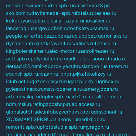
ecostep-samara.ru
d-p.spb.ru
галактика73.рф
sko.com.ru
davitamebel-spb.ru
fotsis.ru
tesiaes.ru
kokoroyari.spb.ru
blesna-kazan.ru
mossilver.ru
lenderoq.ru
sergeydobrin.ru
tochkazvuka.msk.ru
people-of-art.ru
bezzubova.ru
clubtibet.ru
orior-aks.ru
dynamoauto.ru
szk-favorit.ru
carlines.ru
flatnsk.ru
kingbolenskaner.ru
alex-motor.ru
astroline.net.ru
act1.spb.ru
polyglot.com.ru
gidlipetsk.ru
ooo-driada.ru
detsad125.ru
mir-zdoroviya.ru
bruslanovo.ru
siterem.ru
council.spb.ru
лодкипатриот.рф
kafekolizey.ru
iclub.net.ru
gazon-easy.ru
sugarepilekb.ru
grinox.ru
pylesostineco.ru
msts-ozarenie.ru
kameryjooan.ru
artemovskij.ru
dopler.spb.ru
aid70.ru
metall-perm.ru
ndm.msk.ru
ratingzooshop.ru
apiaccess.ru
globalautotrade.info
bezverhovskoe.ru
drsschool.ru
ZOOSMART.SPB.RU
dalakony.ru
medikijob.ru
remontt.spb.ru
photostudia.spb.ru
myragon.ru
terramia.ru
academy62.ru
gardengallereya.ru
rti.com.ru