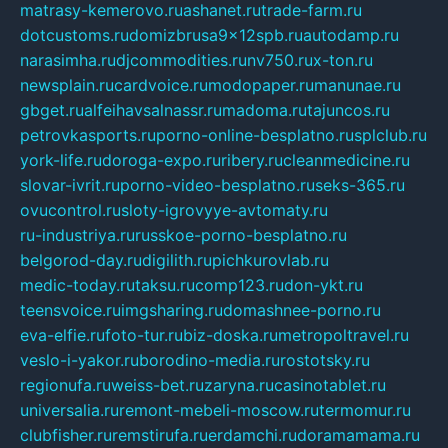
matrasy-kemerovo.ru
ashanet.ru
trade-farm.ru
dotcustoms.ru
domizbrusa9x12spb.ru
autodamp.ru
narasimha.ru
djcommodities.ru
nv750.ru
x-ton.ru
newsplain.ru
cardvoice.ru
modopaper.ru
manunae.ru
gbget.ru
alfeihavsalnassr.ru
madoma.ru
tajuncos.ru
petrovkasports.ru
porno-online-besplatno.ru
splclub.ru
york-life.ru
doroga-expo.ru
ribery.ru
cleanmedicine.ru
slovar-ivrit.ru
porno-video-besplatno.ru
seks-365.ru
ovucontrol.ru
sloty-igrovyye-avtomaty.ru
ru-industriya.ru
russkoe-porno-besplatno.ru
belgorod-day.ru
digilith.ru
pichkurovlab.ru
medic-today.ru
taksu.ru
comp123.ru
don-ykt.ru
teensvoice.ru
imgsharing.ru
domashnee-porno.ru
eva-elfie.ru
foto-tur.ru
biz-doska.ru
metropoltravel.ru
veslo-i-yakor.ru
borodino-media.ru
rostotsky.ru
regionufa.ru
weiss-bet.ru
zaryna.ru
casinotablet.ru
universalia.ru
remont-mebeli-moscow.ru
termomur.ru
clubfisher.ru
remstirufa.ru
erdamchi.ru
doramamama.ru