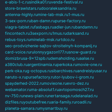
e-abis-1-c.ru
sindika01.ru
venda-festival.ru
store-brawlstars.ru
dooraleksandria.ru
antenna-highly.ru
mine-lab-msk.ru
1-mus.ru
3-sex-porn.ru
ban-damn.ru
purse-factory.ru
viagra-tablet.ru
fasbags.ru
adler-jun.ru
bandamn.ru
fincontech.ru
3sexporn.ru
1mus.ru
darksand.ru
rebus-toys.ru
minelab-msk.ru
rtdco.ru
seo-prodvizhenie-sajtov-stroitelnyh-kompanij.ru
card-voice.ru
rulonnyygazon177.ru
snow-guard.ru
domizbrusa-9x12spb.ru
demaholding.ru
aalse.ru
a380club.ru
argentinamia.ru
perkoka.ru
movie-one.ru
perk-oka.ru
g-octopus.ru
sibarchives.ru
andreislyusar.ru
naruto-x.ru
pursefactory.ru
tor-lyubov-i-grom.ru
spayderhed-2022.ru
movieone.ru
evro-dez.ru
webamator.ru
ma-absolut1.ru
avtopomosch27.ru
nv-750.ru
news-plain.ru
nertansaga.ru
delanalad.ru
dizfiles.ru
youtubefree.ru
aria-family.ru
roadli.ru
planeta-samara.ru
mysmartbuy.ru