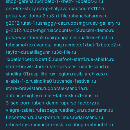
shop-garena.ru
cricetc-1-xbetr-1-xbetcc-2.ru
one-life-story.ru
top-halyava.ru
accounts112.ru
poka-vse-doma-2.ru
3-d-file.ru
hahahaharms.ru
g2012.ru
tst-1.ru
shaggy-cat.ru
opsmgr.ru
ev-gallery.ru
g-2012.ru
ops-mgr.ru
accounts-112.ru
csm-demo.ru
poka-vse-doma2.ru
airgungames.ru
allseo-host.ru
tehosmotre.ru
varieta-yug.ru
cricetc1xbetr1xbetcc2.ru
raytor-d.ru
atillagunn.ru
3d-file.ru
1xbeticricetc1xbetti5.ru
uafoot-statti.ru
e-abis1c.ru
store-brawl-stars.ru
kts-services.ru
dark-sand.ru
sindika-01.ru
sp-life.ru
x-legion.ru
sib-archives.ru
e-abis-1-c.ru
sindika01.ru
venda-festival.ru
store-brawlstars.ru
dooraleksandria.ru
antenna-highly.ru
mine-lab-msk.ru
1-mus.ru
3-sex-porn.ru
ban-damn.ru
purse-factory.ru
viagra-tablet.ru
fasbags.ru
adler-jun.ru
bandamn.ru
fincontech.ru
3sexporn.ru
1mus.ru
darksand.ru
rebus-toys.ru
minelab-msk.ru
alabuga-cityhotel.ru