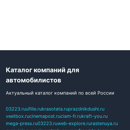
Каталог компаний для
автомобилистов
Актуальный каталог компаний по всей России
03223.ru
ufille.ru
krasotata.ru
prazdnikdushi.ru
veetbox.ru
cinemapost.ru
ciam-fr.ru
kraft-you.ru
mega-press.ru
03223.ru
web-explore.ru
rastenuya.ru