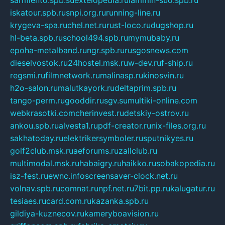
iskatour.spb.ru
snpi.org.ru
running-line.ru
krygeva-spa.ru
chel.net.ru
rust-loco.ru
dugshop.ru
hl-beta.spb.ru
school494.spb.ru
mymubaby.ru
epoha-metalband.ru
ngr.spb.ru
rusgosnews.com
dieselvostok.ru
24hostel.msk.ru
w-dev.ru
f-ship.ru
regsmi.ru
filmnetwork.ru
malinasp.ru
kinosvin.ru
h2o-salon.ru
malutkayork.ru
deltaprim.spb.ru
tango-perm.ru
gooddir.ru
sgv.su
multiki-online.com
webkrasotki.com
cherinvest.ru
detskiy-ostrov.ru
ankou.spb.ru
alvesta1.ru
pdf-creator.ru
nix-files.org.ru
sakhatoday.ru
elektrikersymboler.ru
sputnikyes.ru
golf2club.msk.ru
aeforums.ru
zallclub.ru
multimodal.msk.ru
habaigry.ru
haikko.ru
sobakopedia.ru
isz-fest.ru
ewnc.info
screensaver-clock.net.ru
volnav.spb.ru
comnat.ru
npf.net.ru
7bit.pp.ru
kalugatur.ru
tesiaes.ru
card.com.ru
kazanka.spb.ru
gildiya-kuznecov.ru
kameryboavision.ru