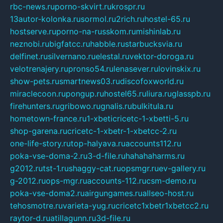
rbc-news.ru
porno-skvirt.ru
krospr.ru
13autor-kolonka.ru
sormol.ru
2rich.ru
hostel-65.ru
hostserve.ru
porno-na-russkom.ru
mishinlab.ru
neznobi.ru
bigfatcc.ru
habble.ru
starbucksvia.ru
delfinet.ru
silvernano.ru
elestal.ru
vektor-doroga.ru
velotrenajery.ru
pronso54.ru
lenasever.ru
lovinskix.ru
show-pets.ru
smartnews03.ru
discofoxworld.ru
miraclecoon.ru
pongup.ru
hostel65.ru
liura.ru
glasspb.ru
firehunters.ru
gribowo.ru
gnalis.ru
bulkitula.ru
hometown-france.ru
1-xbeticricetc-1-xbetti-5.ru
shop-garena.ru
cricetc-1-xbetr-1-xbetcc-2.ru
one-life-story.ru
top-halyava.ru
accounts112.ru
poka-vse-doma-2.ru
3-d-file.ru
hahahaharms.ru
g2012.ru
tst-1.ru
shaggy-cat.ru
opsmgr.ru
ev-gallery.ru
g-2012.ru
ops-mgr.ru
accounts-112.ru
csm-demo.ru
poka-vse-doma2.ru
airgungames.ru
allseo-host.ru
tehosmotre.ru
varieta-yug.ru
cricetc1xbetr1xbetcc2.ru
raytor-d.ru
atillagunn.ru
3d-file.ru