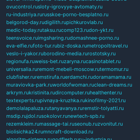
ovucontrol.ru
sloty-igrovyye-avtomaty.ru
ru-industriya.ru
russkoe-porno-besplatno.ru
belgorod-day.ru
digilith.ru
pichkurovlab.ru
medic-today.ru
taksu.ru
comp123.ru
don-ykt.ru
teensvoice.ru
imgsharing.ru
domashnee-porno.ru
eva-elfie.ru
foto-tur.ru
biz-doska.ru
metropoltravel.ru
veslo-i-yakor.ru
borodino-media.ru
rostotsky.ru
regionufa.ru
weiss-bet.ru
zaryna.ru
casinotablet.ru
universalia.ru
remont-mebeli-moscow.ru
termomur.ru
clubfisher.ru
remstirufa.ru
erdamchi.ru
doramamama.ru
muraviovka-park.ru
worldofwoman.ru
clean-dreams.ru
arkrym.ru
kristinita.ru
dircomputer.ru
healthenter.ru
textexperts.ru
pivnaya-kruzhka.ru
kinofilmy-2021.ru
demolalapaluza.ru
tanyavanya.ru
remstir-tolyatti.ru
msdip.ru
jdol.ru
sokolovr.ru
newtech-spb.ru
rezemkleim.ru
massage-tai.ru
seonub.ru
zvonitut.ru
biolisichka24.ru
mncraft-download.ru
algoritm-sistema.ru
godflesh.ru
ru-industria.ru