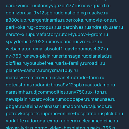
card-voice.ru
rulonnyygazon177.ru
snow-guard.ru
domizbrusa-9x12spb.ru
demaholding.ru
aalse.ru
a380club.ru
argentinamia.ru
perkoka.ru
movie-one.ru
perk-oka.ru
g-octopus.ru
sibarchives.ru
andreislyusar.ru
naruto-x.ru
pursefactory.ru
tor-lyubov-i-grom.ru
spayderhed-2022.ru
movieone.ru
evro-dez.ru
webamator.ru
ma-absolut1.ru
avtopomosch27.ru
nv-750.ru
news-plain.ru
nertansaga.ru
delanalad.ru
dizfiles.ru
youtubefree.ru
aria-family.ru
roadli.ru
planeta-samara.ru
mysmartbuy.ru
matrasy-kemerovo.ru
ashanet.ru
trade-farm.ru
dotcustoms.ru
domizbrusa9x12spb.ru
autodamp.ru
narasimha.ru
djcommodities.ru
nv750.ru
x-ton.ru
newsplain.ru
cardvoice.ru
modopaper.ru
manunae.ru
gbget.ru
alfeihavsalnassr.ru
madoma.ru
tajuncos.ru
petrovkasports.ru
porno-online-besplatno.ru
splclub.ru
york-life.ru
doroga-expo.ru
ribery.ru
cleanmedicine.ru
slovar-ivrit.ru
porno-video-besplatno.ru
seks-365.ru