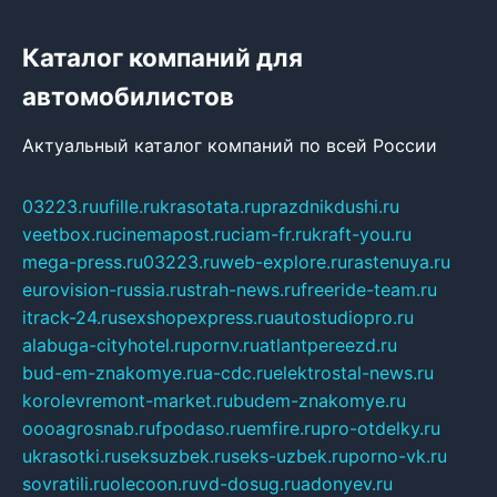
Каталог компаний для
автомобилистов
Актуальный каталог компаний по всей России
03223.ru
ufille.ru
krasotata.ru
prazdnikdushi.ru
veetbox.ru
cinemapost.ru
ciam-fr.ru
kraft-you.ru
mega-press.ru
03223.ru
web-explore.ru
rastenuya.ru
eurovision-russia.ru
strah-news.ru
freeride-team.ru
itrack-24.ru
sexshopexpress.ru
autostudiopro.ru
alabuga-cityhotel.ru
pornv.ru
atlantpereezd.ru
bud-em-znakomye.ru
a-cdc.ru
elektrostal-news.ru
korolevremont-market.ru
budem-znakomye.ru
oooagrosnab.ru
fpodaso.ru
emfire.ru
pro-otdelky.ru
ukrasotki.ru
seksuzbek.ru
seks-uzbek.ru
porno-vk.ru
sovratili.ru
olecoon.ru
vd-dosug.ru
adonyev.ru