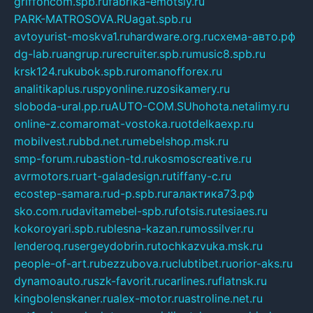
griffoncom.spb.ru
fabrika-emotsiy.ru
PARK-MATROSOVA.RU
agat.spb.ru
avtoyurist-moskva1.ru
hardware.org.ru
схема-авто.рф
dg-lab.ru
angrup.ru
recruiter.spb.ru
music8.spb.ru
krsk124.ru
kubok.spb.ru
romanofforex.ru
analitikaplus.ru
spyonline.ru
zosikamery.ru
sloboda-ural.pp.ru
AUTO-COM.SU
hohota.net
alimy.ru
online-z.com
aromat-vostoka.ru
otdelkaexp.ru
mobilvest.ru
bbd.net.ru
mebelshop.msk.ru
smp-forum.ru
bastion-td.ru
kosmoscreative.ru
avrmotors.ru
art-galadesign.ru
tiffany-c.ru
ecostep-samara.ru
d-p.spb.ru
галактика73.рф
sko.com.ru
davitamebel-spb.ru
fotsis.ru
tesiaes.ru
kokoroyari.spb.ru
blesna-kazan.ru
mossilver.ru
lenderoq.ru
sergeydobrin.ru
tochkazvuka.msk.ru
people-of-art.ru
bezzubova.ru
clubtibet.ru
orior-aks.ru
dynamoauto.ru
szk-favorit.ru
carlines.ru
flatnsk.ru
kingbolenskaner.ru
alex-motor.ru
astroline.net.ru