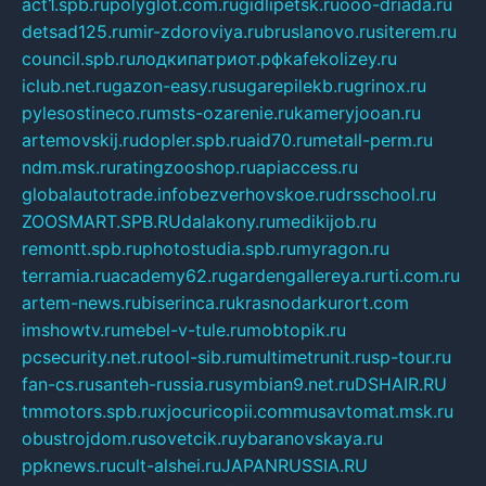
act1.spb.ru
polyglot.com.ru
gidlipetsk.ru
ooo-driada.ru
detsad125.ru
mir-zdoroviya.ru
bruslanovo.ru
siterem.ru
council.spb.ru
лодкипатриот.рф
kafekolizey.ru
iclub.net.ru
gazon-easy.ru
sugarepilekb.ru
grinox.ru
pylesostineco.ru
msts-ozarenie.ru
kameryjooan.ru
artemovskij.ru
dopler.spb.ru
aid70.ru
metall-perm.ru
ndm.msk.ru
ratingzooshop.ru
apiaccess.ru
globalautotrade.info
bezverhovskoe.ru
drsschool.ru
ZOOSMART.SPB.RU
dalakony.ru
medikijob.ru
remontt.spb.ru
photostudia.spb.ru
myragon.ru
terramia.ru
academy62.ru
gardengallereya.ru
rti.com.ru
artem-news.ru
biserinca.ru
krasnodarkurort.com
imshowtv.ru
mebel-v-tule.ru
mobtopik.ru
pcsecurity.net.ru
tool-sib.ru
multimetrunit.ru
sp-tour.ru
fan-cs.ru
santeh-russia.ru
symbian9.net.ru
DSHAIR.RU
tmmotors.spb.ru
xjocuricopii.com
musavtomat.msk.ru
obustrojdom.ru
sovetcik.ru
ybaranovskaya.ru
ppknews.ru
cult-alshei.ru
JAPANRUSSIA.RU