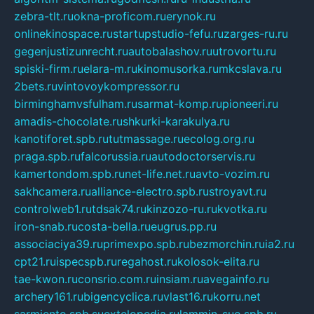
zebra-tlt.ru
okna-proficom.ru
erynok.ru
onlinekinospace.ru
startupstudio-fefu.ru
zarges-ru.ru
gegenjustizunrecht.ru
autobalashov.ru
utrovortu.ru
spiski-firm.ru
elara-m.ru
kinomusorka.ru
mkcslava.ru
2bets.ru
vintovoykompressor.ru
birminghamvsfulham.ru
sarmat-komp.ru
pioneeri.ru
amadis-chocolate.ru
shkurki-karakulya.ru
kanotiforet.spb.ru
tutmassage.ru
ecolog.org.ru
praga.spb.ru
falcorussia.ru
autodoctorservis.ru
kamertondom.spb.ru
net-life.net.ru
avto-vozim.ru
sakhcamera.ru
alliance-electro.spb.ru
stroyavt.ru
controlweb1.ru
tdsak74.ru
kinzozo-ru.ru
kvotka.ru
iron-snab.ru
costa-bella.ru
eugrus.pp.ru
associaciya39.ru
primexpo.spb.ru
bezmorchin.ru
ia2.ru
cpt21.ru
ispecspb.ru
regahost.ru
kolosok-elita.ru
tae-kwon.ru
consrio.com.ru
insiam.ru
avegainfo.ru
archery161.ru
bigencyclica.ru
vlast16.ru
korru.net
sarmiento.spb.su
extelopedia.ru
lammin-suo.spb.ru