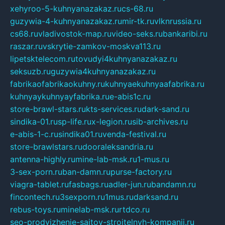
xehyroo-5-kuhnyanazakaz.ru
cs-68.ru
guzywia-4-kuhnyanazakaz.ru
mir-tk.ru
vlknrussia.ru
cs68.ru
vladivostok-map.ru
video-seks.ru
bankaribi.ru
raszar.ru
vskrytie-zamkov-moskva113.ru
lipetsktelecom.ru
tovudyi4kuhnyanazakaz.ru
seksuzb.ru
guzywia4kuhnyanazakaz.ru
fabrikaofabrikaokuhny.ru
kuhnyaekuhnyaafabrika.ru
kuhnyaykuhnyayfabrika.ru
e-abis1c.ru
store-brawl-stars.ru
kts-services.ru
dark-sand.ru
sindika-01.ru
sp-life.ru
x-legion.ru
sib-archives.ru
e-abis-1-c.ru
sindika01.ru
venda-festival.ru
store-brawlstars.ru
dooraleksandria.ru
antenna-highly.ru
mine-lab-msk.ru
1-mus.ru
3-sex-porn.ru
ban-damn.ru
purse-factory.ru
viagra-tablet.ru
fasbags.ru
adler-jun.ru
bandamn.ru
fincontech.ru
3sexporn.ru
1mus.ru
darksand.ru
rebus-toys.ru
minelab-msk.ru
rtdco.ru
seo-prodvizhenie-sajtov-stroitelnyh-kompanij.ru