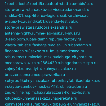
1xbeticricetc1xbetti5.ru
uafoot-statti.ru
e-abis1c.ru
store-brawl-stars.ru
kts-services.ru
dark-sand.ru
sindika-01.ru
sp-life.ru
x-legion.ru
sib-archives.ru
e-abis-1-c.ru
sindika01.ru
venda-festival.ru
store-brawlstars.ru
dooraleksandria.ru
antenna-highly.ru
mine-lab-msk.ru
1-mus.ru
3-sex-porn.ru
ban-damn.ru
purse-factory.ru
viagra-tablet.ru
fasbags.ru
adler-jun.ru
bandamn.ru
fincontech.ru
3sexporn.ru
1mus.ru
darksand.ru
rebus-toys.ru
minelab-msk.ru
alabuga-cityhotel.ru
medsprawo-4-ka.ru
2864420.ru
blagodarenie-spb.ru
zajmy24.ru
tovudyi-4-kuhnyanazakaz.ru
brazzerscom.ru
medsprawo4ka.ru
xehyroo5kuhnyanazakaz.ru
fabrikayfabrikaefabrika.ru
vskrytie-zamkov-moskva-113.ru
biletnadom.ru
zed-online.ru
pimchax.ru
brazzers-hd.ru
z-host.ru
kitubeu2kuhnyanazakaz.ru
naperekate.ru
kuhnyaofabrikaufabrik.ru
kitubeu-2-kuhnyanazakaz.ru