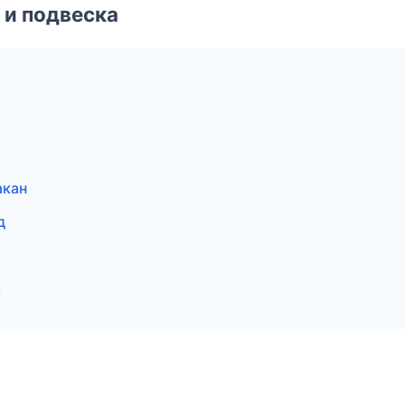
 и подвеска
акан
д
к