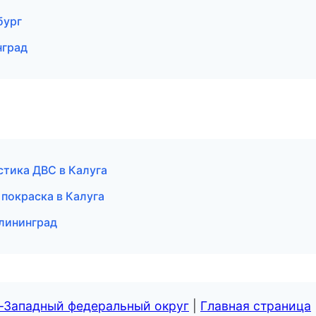
бург
нград
стика ДВС в Калуга
 покраска в Калуга
алининград
о-Западный федеральный округ
|
Главная страница