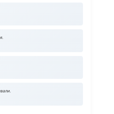
я.
вали.