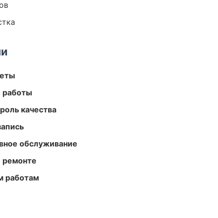
ов
стка
ми
меты
е работы
роль качества
запись
вное обслуживание
и ремонте
м работам