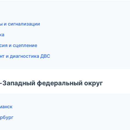
ы и сигнализации
ка
сия и сцепление
нт и диагностика ДВС
о-Западный федеральный округ
рманск
ербург