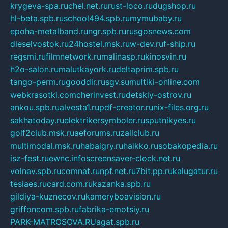
krygeva-spa.ru
chel.net.ru
rust-loco.ru
dugshop.ru
hl-beta.spb.ru
school494.spb.ru
mymubaby.ru
epoha-metalband.ru
ngr.spb.ru
rusgosnews.com
dieselvostok.ru
24hostel.msk.ru
w-dev.ru
f-ship.ru
regsmi.ru
filmnetwork.ru
malinasp.ru
kinosvin.ru
h2o-salon.ru
malutkayork.ru
deltaprim.spb.ru
tango-perm.ru
gooddir.ru
sgv.su
multiki-online.com
webkrasotki.com
cherinvest.ru
detskiy-ostrov.ru
ankou.spb.ru
alvesta1.ru
pdf-creator.ru
nix-files.org.ru
sakhatoday.ru
elektrikersymboler.ru
sputnikyes.ru
golf2club.msk.ru
aeforums.ru
zallclub.ru
multimodal.msk.ru
habaigry.ru
haikko.ru
sobakopedia.ru
isz-fest.ru
ewnc.info
screensaver-clock.net.ru
volnav.spb.ru
comnat.ru
npf.net.ru
7bit.pp.ru
kalugatur.ru
tesiaes.ru
card.com.ru
kazanka.spb.ru
gildiya-kuznecov.ru
kameryboavision.ru
griffoncom.spb.ru
fabrika-emotsiy.ru
PARK-MATROSOVA.RU
agat.spb.ru