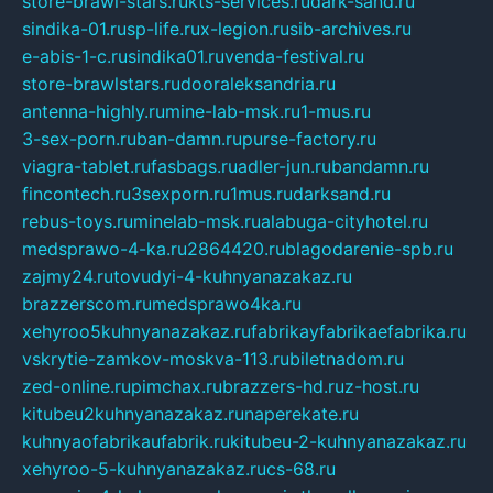
store-brawl-stars.ru
kts-services.ru
dark-sand.ru
sindika-01.ru
sp-life.ru
x-legion.ru
sib-archives.ru
e-abis-1-c.ru
sindika01.ru
venda-festival.ru
store-brawlstars.ru
dooraleksandria.ru
antenna-highly.ru
mine-lab-msk.ru
1-mus.ru
3-sex-porn.ru
ban-damn.ru
purse-factory.ru
viagra-tablet.ru
fasbags.ru
adler-jun.ru
bandamn.ru
fincontech.ru
3sexporn.ru
1mus.ru
darksand.ru
rebus-toys.ru
minelab-msk.ru
alabuga-cityhotel.ru
medsprawo-4-ka.ru
2864420.ru
blagodarenie-spb.ru
zajmy24.ru
tovudyi-4-kuhnyanazakaz.ru
brazzerscom.ru
medsprawo4ka.ru
xehyroo5kuhnyanazakaz.ru
fabrikayfabrikaefabrika.ru
vskrytie-zamkov-moskva-113.ru
biletnadom.ru
zed-online.ru
pimchax.ru
brazzers-hd.ru
z-host.ru
kitubeu2kuhnyanazakaz.ru
naperekate.ru
kuhnyaofabrikaufabrik.ru
kitubeu-2-kuhnyanazakaz.ru
xehyroo-5-kuhnyanazakaz.ru
cs-68.ru