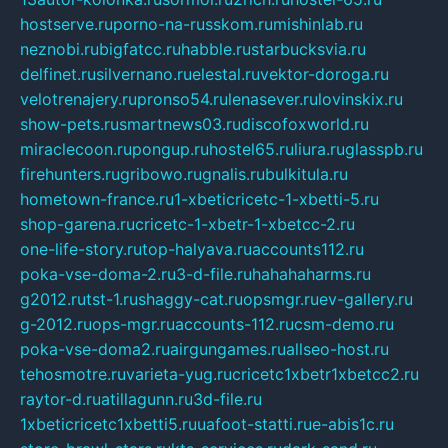
hostserve.ru
porno-na-russkom.ru
mishinlab.ru
neznobi.ru
bigfatcc.ru
habble.ru
starbucksvia.ru
delfinet.ru
silvernano.ru
elestal.ru
vektor-doroga.ru
velotrenajery.ru
pronso54.ru
lenasever.ru
lovinskix.ru
show-pets.ru
smartnews03.ru
discofoxworld.ru
miraclecoon.ru
pongup.ru
hostel65.ru
liura.ru
glasspb.ru
firehunters.ru
gribowo.ru
gnalis.ru
bulkitula.ru
hometown-france.ru
1-xbeticricetc-1-xbetti-5.ru
shop-garena.ru
cricetc-1-xbetr-1-xbetcc-2.ru
one-life-story.ru
top-halyava.ru
accounts112.ru
poka-vse-doma-2.ru
3-d-file.ru
hahahaharms.ru
g2012.ru
tst-1.ru
shaggy-cat.ru
opsmgr.ru
ev-gallery.ru
g-2012.ru
ops-mgr.ru
accounts-112.ru
csm-demo.ru
poka-vse-doma2.ru
airgungames.ru
allseo-host.ru
tehosmotre.ru
varieta-yug.ru
cricetc1xbetr1xbetcc2.ru
raytor-d.ru
atillagunn.ru
3d-file.ru
1xbeticricetc1xbetti5.ru
uafoot-statti.ru
e-abis1c.ru