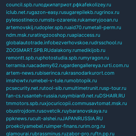
council.spb.ru
лодкипатриот.рф
kafekolizey.ru
iclub.net.ru
gazon-easy.ru
sugarepilekb.ru
grinox.ru
pylesostineco.ru
msts-ozarenie.ru
kameryjooan.ru
artemovskij.ru
dopler.spb.ru
aid70.ru
metall-perm.ru
ndm.msk.ru
ratingzooshop.ru
apiaccess.ru
globalautotrade.info
bezverhovskoe.ru
drsschool.ru
ZOOSMART.SPB.RU
dalakony.ru
medikijob.ru
remontt.spb.ru
photostudia.spb.ru
myragon.ru
terramia.ru
academy62.ru
gardengallereya.ru
rti.com.ru
artem-news.ru
biserinca.ru
krasnodarkurort.com
imshowtv.ru
mebel-v-tule.ru
mobtopik.ru
pcsecurity.net.ru
tool-sib.ru
multimetrunit.ru
sp-tour.ru
fan-cs.ru
santeh-russia.ru
symbian9.net.ru
DSHAIR.RU
tmmotors.spb.ru
xjocuricopii.com
musavtomat.msk.ru
obustrojdom.ru
sovetcik.ru
ybaranovskaya.ru
ppknews.ru
cult-alshei.ru
JAPANRUSSIA.RU
proekciyamebel.ru
imper-finans.ru
rim.org.ru
glamourai.ru
brassminus.ru
zabor-pro.ru
ftn.pp.ru