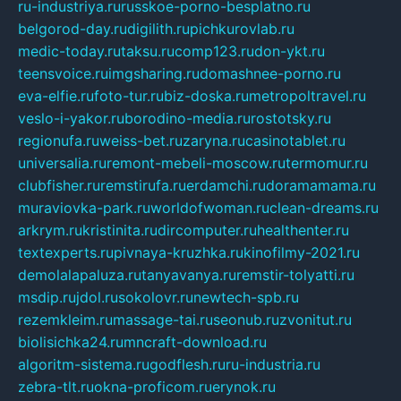
ru-industriya.ru
russkoe-porno-besplatno.ru
belgorod-day.ru
digilith.ru
pichkurovlab.ru
medic-today.ru
taksu.ru
comp123.ru
don-ykt.ru
teensvoice.ru
imgsharing.ru
domashnee-porno.ru
eva-elfie.ru
foto-tur.ru
biz-doska.ru
metropoltravel.ru
veslo-i-yakor.ru
borodino-media.ru
rostotsky.ru
regionufa.ru
weiss-bet.ru
zaryna.ru
casinotablet.ru
universalia.ru
remont-mebeli-moscow.ru
termomur.ru
clubfisher.ru
remstirufa.ru
erdamchi.ru
doramamama.ru
muraviovka-park.ru
worldofwoman.ru
clean-dreams.ru
arkrym.ru
kristinita.ru
dircomputer.ru
healthenter.ru
textexperts.ru
pivnaya-kruzhka.ru
kinofilmy-2021.ru
demolalapaluza.ru
tanyavanya.ru
remstir-tolyatti.ru
msdip.ru
jdol.ru
sokolovr.ru
newtech-spb.ru
rezemkleim.ru
massage-tai.ru
seonub.ru
zvonitut.ru
biolisichka24.ru
mncraft-download.ru
algoritm-sistema.ru
godflesh.ru
ru-industria.ru
zebra-tlt.ru
okna-proficom.ru
erynok.ru