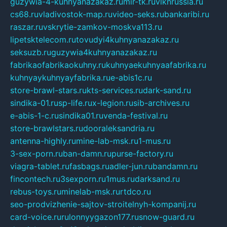
guzywia-4-kuhnyanazakaz.ru
mir-tk.ru
vlknrussia.ru
cs68.ru
vladivostok-map.ru
video-seks.ru
bankaribi.ru
raszar.ru
vskrytie-zamkov-moskva113.ru
lipetsktelecom.ru
tovudyi4kuhnyanazakaz.ru
seksuzb.ru
guzywia4kuhnyanazakaz.ru
fabrikaofabrikaokuhny.ru
kuhnyaekuhnyaafabrika.ru
kuhnyaykuhnyayfabrika.ru
e-abis1c.ru
store-brawl-stars.ru
kts-services.ru
dark-sand.ru
sindika-01.ru
sp-life.ru
x-legion.ru
sib-archives.ru
e-abis-1-c.ru
sindika01.ru
venda-festival.ru
store-brawlstars.ru
dooraleksandria.ru
antenna-highly.ru
mine-lab-msk.ru
1-mus.ru
3-sex-porn.ru
ban-damn.ru
purse-factory.ru
viagra-tablet.ru
fasbags.ru
adler-jun.ru
bandamn.ru
fincontech.ru
3sexporn.ru
1mus.ru
darksand.ru
rebus-toys.ru
minelab-msk.ru
rtdco.ru
seo-prodvizhenie-sajtov-stroitelnyh-kompanij.ru
card-voice.ru
rulonnyygazon177.ru
snow-guard.ru