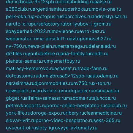
domizbrusa-9x12spb.ru
demaholding.ru
aalse.ru
a380club.ru
argentinamia.ru
perkoka.ru
movie-one.ru
perk-oka.ru
g-octopus.ru
sibarchives.ru
andreislyusar.ru
naruto-x.ru
pursefactory.ru
tor-lyubov-i-grom.ru
spayderhed-2022.ru
movieone.ru
evro-dez.ru
webamator.ru
ma-absolut1.ru
avtopomosch27.ru
nv-750.ru
news-plain.ru
nertansaga.ru
delanalad.ru
dizfiles.ru
youtubefree.ru
aria-family.ru
roadli.ru
planeta-samara.ru
mysmartbuy.ru
matrasy-kemerovo.ru
ashanet.ru
trade-farm.ru
dotcustoms.ru
domizbrusa9x12spb.ru
autodamp.ru
narasimha.ru
djcommodities.ru
nv750.ru
x-ton.ru
newsplain.ru
cardvoice.ru
modopaper.ru
manunae.ru
gbget.ru
alfeihavsalnassr.ru
madoma.ru
tajuncos.ru
petrovkasports.ru
porno-online-besplatno.ru
splclub.ru
york-life.ru
doroga-expo.ru
ribery.ru
cleanmedicine.ru
slovar-ivrit.ru
porno-video-besplatno.ru
seks-365.ru
ovucontrol.ru
sloty-igrovyye-avtomaty.ru