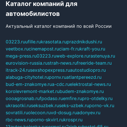
Каталог компаний для
автомобилистов
Актуальный каталог компаний по всей России
03223.ru
ufille.ru
krasotata.ru
prazdnikdushi.ru
veetbox.ru
cinemapost.ru
ciam-fr.ru
kraft-you.ru
mega-press.ru
03223.ru
web-explore.ru
rastenuya.ru
eurovision-russia.ru
strah-news.ru
freeride-team.ru
itrack-24.ru
sexshopexpress.ru
autostudiopro.ru
alabuga-cityhotel.ru
pornv.ru
atlantpereezd.ru
bud-em-znakomye.ru
a-cdc.ru
elektrostal-news.ru
korolevremont-market.ru
budem-znakomye.ru
oooagrosnab.ru
fpodaso.ru
emfire.ru
pro-otdelky.ru
ukrasotki.ru
seksuzbek.ru
seks-uzbek.ru
porno-vk.ru
sovratili.ru
olecoon.ru
vd-dosug.ru
adonyev.ru
rbc-news.ru
porno-skvirt.ru
krospr.ru
13autor-kolonka.ru
sormol.ru
2rich.ru
hostel-65.ru