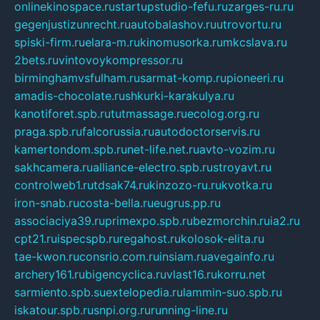
onlinekinospace.ru
startupstudio-fefu.ru
zarges-ru.ru
gegenjustizunrecht.ru
autobalashov.ru
utrovortu.ru
spiski-firm.ru
elara-m.ru
kinomusorka.ru
mkcslava.ru
2bets.ru
vintovoykompressor.ru
birminghamvsfulham.ru
sarmat-komp.ru
pioneeri.ru
amadis-chocolate.ru
shkurki-karakulya.ru
kanotiforet.spb.ru
tutmassage.ru
ecolog.org.ru
praga.spb.ru
falcorussia.ru
autodoctorservis.ru
kamertondom.spb.ru
net-life.net.ru
avto-vozim.ru
sakhcamera.ru
alliance-electro.spb.ru
stroyavt.ru
controlweb1.ru
tdsak74.ru
kinzozo-ru.ru
kvotka.ru
iron-snab.ru
costa-bella.ru
eugrus.pp.ru
associaciya39.ru
primexpo.spb.ru
bezmorchin.ru
ia2.ru
cpt21.ru
ispecspb.ru
regahost.ru
kolosok-elita.ru
tae-kwon.ru
consrio.com.ru
insiam.ru
avegainfo.ru
archery161.ru
bigencyclica.ru
vlast16.ru
korru.net
sarmiento.spb.su
extelopedia.ru
lammin-suo.spb.ru
iskatour.spb.ru
snpi.org.ru
running-line.ru