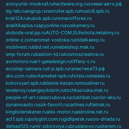
avtoyurist-moskva1.ru
hardware.org.ru
схема-авто.рф
dg-lab.ru
angrup.ru
recruiter.spb.ru
music8.spb.ru
krsk124.ru
kubok.spb.ru
romanofforex.ru
analitikaplus.ru
spyonline.ru
zosikamery.ru
sloboda-ural.pp.ru
AUTO-COM.SU
hohota.net
alimy.ru
online-z.com
aromat-vostoka.ru
otdelkaexp.ru
mobilvest.ru
bbd.net.ru
mebelshop.msk.ru
smp-forum.ru
bastion-td.ru
kosmoscreative.ru
avrmotors.ru
art-galadesign.ru
tiffany-c.ru
ecostep-samara.ru
d-p.spb.ru
галактика73.рф
sko.com.ru
davitamebel-spb.ru
fotsis.ru
tesiaes.ru
kokoroyari.spb.ru
blesna-kazan.ru
mossilver.ru
lenderoq.ru
sergeydobrin.ru
tochkazvuka.msk.ru
people-of-art.ru
bezzubova.ru
clubtibet.ru
orior-aks.ru
dynamoauto.ru
szk-favorit.ru
carlines.ru
flatnsk.ru
kingbolenskaner.ru
alex-motor.ru
astroline.net.ru
act1.spb.ru
polyglot.com.ru
gidlipetsk.ru
ooo-driada.ru
detsad125.ru
mir-zdoroviya.ru
bruslanovo.ru
siterem.ru