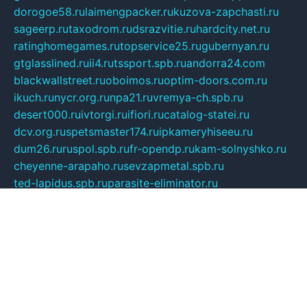
dorogoe58.ru
laimengpacker.ru
kuzova-zapchasti.ru
sageerp.ru
taxodrom.ru
dsrazvitie.ru
hardcity.net.ru
ratinghomegames.ru
topservice25.ru
gubernyan.ru
gtglasslined.ru
ii4.ru
tssport.spb.ru
andorra24.com
blackwallstreet.ru
oboimos.ru
optim-doors.com.ru
ikuch.ru
nycr.org.ru
npa21.ru
vremya-ch.spb.ru
desert000.ru
ivtorgi.ru
ifiori.ru
catalog-statei.ru
dcv.org.ru
spetsmaster174.ru
ipkameryhiseeu.ru
dum26.ru
ruspol.spb.ru
fr-opendp.ru
kam-solnyshko.ru
cheyenne-arapaho.ru
sevzapmetal.spb.ru
ted-lapidus.spb.ru
parasite-eliminator.ru
sigma-complete.ru
modernworld.ru
dama-moda.ru
eholot-group.ru
sk-nvkz.ru
DRONGOLD.RU
democratia2.ru
i-farmer.ru
mass-sport.org
jablonex.spb.ru
bookmess.ru
linkword.ru
refineua.com.ru
cs-spec.net.ru
altay-mebel.ru
DNK-THEATRE.RU
mechaniks.spb.ru
ipcamtechage.ru
skosta.ru
a-sun.ru
stroy-ldsp.ru
snowlands.org.ru