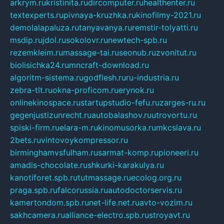
arkrym.ru
kristinita.ru
dircomputer.ru
healthenter.ru
textexperts.ru
pivnaya-kruzhka.ru
kinofilmy-2021.ru
demolalapaluza.ru
tanyavanya.ru
remstir-tolyatti.ru
msdip.ru
jdol.ru
sokolovr.ru
newtech-spb.ru
rezemkleim.ru
massage-tai.ru
seonub.ru
zvonitut.ru
biolisichka24.ru
mncraft-download.ru
algoritm-sistema.ru
godflesh.ru
ru-industria.ru
zebra-tlt.ru
okna-proficom.ru
erynok.ru
onlinekinospace.ru
startupstudio-fefu.ru
zarges-ru.ru
gegenjustizunrecht.ru
autobalashov.ru
utrovortu.ru
spiski-firm.ru
elara-m.ru
kinomusorka.ru
mkcslava.ru
2bets.ru
vintovoykompressor.ru
birminghamvsfulham.ru
sarmat-komp.ru
pioneeri.ru
amadis-chocolate.ru
shkurki-karakulya.ru
kanotiforet.spb.ru
tutmassage.ru
ecolog.org.ru
praga.spb.ru
falcorussia.ru
autodoctorservis.ru
kamertondom.spb.ru
net-life.net.ru
avto-vozim.ru
sakhcamera.ru
alliance-electro.spb.ru
stroyavt.ru