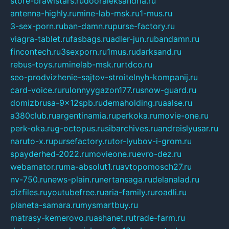
store-brawlstars.ru
dooraleksandria.ru
antenna-highly.ru
mine-lab-msk.ru
1-mus.ru
3-sex-porn.ru
ban-damn.ru
purse-factory.ru
viagra-tablet.ru
fasbags.ru
adler-jun.ru
bandamn.ru
fincontech.ru
3sexporn.ru
1mus.ru
darksand.ru
rebus-toys.ru
minelab-msk.ru
rtdco.ru
seo-prodvizhenie-sajtov-stroitelnyh-kompanij.ru
card-voice.ru
rulonnyygazon177.ru
snow-guard.ru
domizbrusa-9x12spb.ru
demaholding.ru
aalse.ru
a380club.ru
argentinamia.ru
perkoka.ru
movie-one.ru
perk-oka.ru
g-octopus.ru
sibarchives.ru
andreislyusar.ru
naruto-x.ru
pursefactory.ru
tor-lyubov-i-grom.ru
spayderhed-2022.ru
movieone.ru
evro-dez.ru
webamator.ru
ma-absolut1.ru
avtopomosch27.ru
nv-750.ru
news-plain.ru
nertansaga.ru
delanalad.ru
dizfiles.ru
youtubefree.ru
aria-family.ru
roadli.ru
planeta-samara.ru
mysmartbuy.ru
matrasy-kemerovo.ru
ashanet.ru
trade-farm.ru