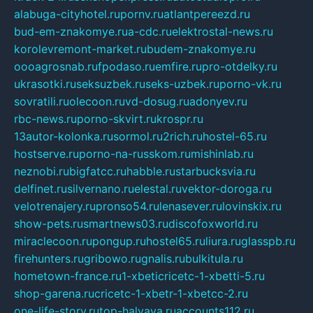
alabuga-cityhotel.ru
pornv.ru
atlantpereezd.ru
bud-em-znakomye.ru
a-cdc.ru
elektrostal-news.ru
korolevremont-market.ru
budem-znakomye.ru
oooagrosnab.ru
fpodaso.ru
emfire.ru
pro-otdelky.ru
ukrasotki.ru
seksuzbek.ru
seks-uzbek.ru
porno-vk.ru
sovratili.ru
olecoon.ru
vd-dosug.ru
adonyev.ru
rbc-news.ru
porno-skvirt.ru
krospr.ru
13autor-kolonka.ru
sormol.ru
2rich.ru
hostel-65.ru
hostserve.ru
porno-na-russkom.ru
mishinlab.ru
neznobi.ru
bigfatcc.ru
habble.ru
starbucksvia.ru
delfinet.ru
silvernano.ru
elestal.ru
vektor-doroga.ru
velotrenajery.ru
pronso54.ru
lenasever.ru
lovinskix.ru
show-pets.ru
smartnews03.ru
discofoxworld.ru
miraclecoon.ru
pongup.ru
hostel65.ru
liura.ru
glasspb.ru
firehunters.ru
gribowo.ru
gnalis.ru
bulkitula.ru
hometown-france.ru
1-xbeticricetc-1-xbetti-5.ru
shop-garena.ru
cricetc-1-xbetr-1-xbetcc-2.ru
one-life-story.ru
top-halyava.ru
accounts112.ru