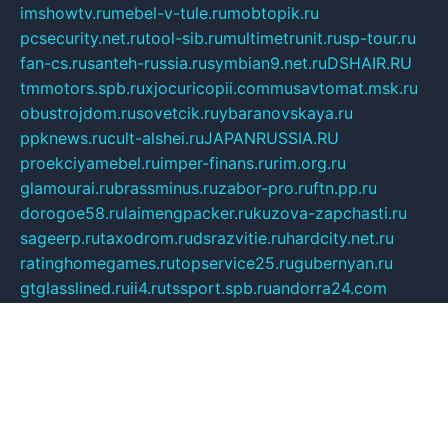
imshowtv.ru
mebel-v-tule.ru
mobtopik.ru
pcsecurity.net.ru
tool-sib.ru
multimetrunit.ru
sp-tour.ru
fan-cs.ru
santeh-russia.ru
symbian9.net.ru
DSHAIR.RU
tmmotors.spb.ru
xjocuricopii.com
musavtomat.msk.ru
obustrojdom.ru
sovetcik.ru
ybaranovskaya.ru
ppknews.ru
cult-alshei.ru
JAPANRUSSIA.RU
proekciyamebel.ru
imper-finans.ru
rim.org.ru
glamourai.ru
brassminus.ru
zabor-pro.ru
ftn.pp.ru
dorogoe58.ru
laimengpacker.ru
kuzova-zapchasti.ru
sageerp.ru
taxodrom.ru
dsrazvitie.ru
hardcity.net.ru
ratinghomegames.ru
topservice25.ru
gubernyan.ru
gtglasslined.ru
ii4.ru
tssport.spb.ru
andorra24.com
blackwallstreet.ru
oboimos.ru
optim-doors.com.ru
ikuch.ru
nycr.org.ru
npa21.ru
vremya-ch.spb.ru
desert000.ru
ivtorgi.ru
ifiori.ru
catalog-statei.ru
dcv.org.ru
spetsmaster174.ru
ipkameryhiseeu.ru
dum26.ru
ruspol.spb.ru
fr-opendp.ru
kam-solnyshko.ru
cheyenne-arapaho.ru
sevzapmetal.spb.ru