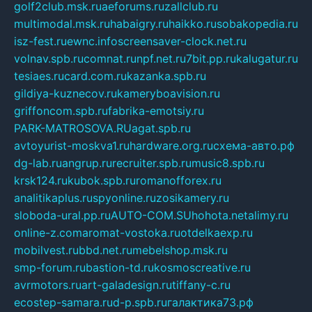
golf2club.msk.ru
aeforums.ru
zallclub.ru
multimodal.msk.ru
habaigry.ru
haikko.ru
sobakopedia.ru
isz-fest.ru
ewnc.info
screensaver-clock.net.ru
volnav.spb.ru
comnat.ru
npf.net.ru
7bit.pp.ru
kalugatur.ru
tesiaes.ru
card.com.ru
kazanka.spb.ru
gildiya-kuznecov.ru
kameryboavision.ru
griffoncom.spb.ru
fabrika-emotsiy.ru
PARK-MATROSOVA.RU
agat.spb.ru
avtoyurist-moskva1.ru
hardware.org.ru
схема-авто.рф
dg-lab.ru
angrup.ru
recruiter.spb.ru
music8.spb.ru
krsk124.ru
kubok.spb.ru
romanofforex.ru
analitikaplus.ru
spyonline.ru
zosikamery.ru
sloboda-ural.pp.ru
AUTO-COM.SU
hohota.net
alimy.ru
online-z.com
aromat-vostoka.ru
otdelkaexp.ru
mobilvest.ru
bbd.net.ru
mebelshop.msk.ru
smp-forum.ru
bastion-td.ru
kosmoscreative.ru
avrmotors.ru
art-galadesign.ru
tiffany-c.ru
ecostep-samara.ru
d-p.spb.ru
галактика73.рф