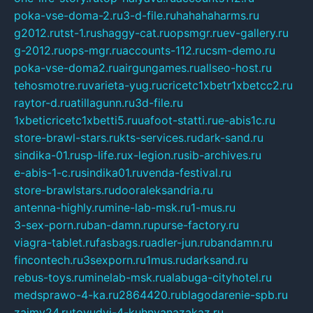
poka-vse-doma-2.ru
3-d-file.ru
hahahaharms.ru
g2012.ru
tst-1.ru
shaggy-cat.ru
opsmgr.ru
ev-gallery.ru
g-2012.ru
ops-mgr.ru
accounts-112.ru
csm-demo.ru
poka-vse-doma2.ru
airgungames.ru
allseo-host.ru
tehosmotre.ru
varieta-yug.ru
cricetc1xbetr1xbetcc2.ru
raytor-d.ru
atillagunn.ru
3d-file.ru
1xbeticricetc1xbetti5.ru
uafoot-statti.ru
e-abis1c.ru
store-brawl-stars.ru
kts-services.ru
dark-sand.ru
sindika-01.ru
sp-life.ru
x-legion.ru
sib-archives.ru
e-abis-1-c.ru
sindika01.ru
venda-festival.ru
store-brawlstars.ru
dooraleksandria.ru
antenna-highly.ru
mine-lab-msk.ru
1-mus.ru
3-sex-porn.ru
ban-damn.ru
purse-factory.ru
viagra-tablet.ru
fasbags.ru
adler-jun.ru
bandamn.ru
fincontech.ru
3sexporn.ru
1mus.ru
darksand.ru
rebus-toys.ru
minelab-msk.ru
alabuga-cityhotel.ru
medsprawo-4-ka.ru
2864420.ru
blagodarenie-spb.ru
zajmy24.ru
tovudyi-4-kuhnyanazakaz.ru