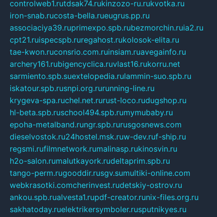
controlweb1.ru
tdsak74.ru
kinzozo-ru.ru
kvotka.ru
iron-snab.ru
costa-bella.ru
eugrus.pp.ru
associaciya39.ru
primexpo.spb.ru
bezmorchin.ru
ia2.ru
cpt21.ru
ispecspb.ru
regahost.ru
kolosok-elita.ru
tae-kwon.ru
consrio.com.ru
insiam.ru
avegainfo.ru
archery161.ru
bigencyclica.ru
vlast16.ru
korru.net
sarmiento.spb.su
extelopedia.ru
lammin-suo.spb.ru
iskatour.spb.ru
snpi.org.ru
running-line.ru
krygeva-spa.ru
chel.net.ru
rust-loco.ru
dugshop.ru
hl-beta.spb.ru
school494.spb.ru
mymubaby.ru
epoha-metalband.ru
ngr.spb.ru
rusgosnews.com
dieselvostok.ru
24hostel.msk.ru
w-dev.ru
f-ship.ru
regsmi.ru
filmnetwork.ru
malinasp.ru
kinosvin.ru
h2o-salon.ru
malutkayork.ru
deltaprim.spb.ru
tango-perm.ru
gooddir.ru
sgv.su
multiki-online.com
webkrasotki.com
cherinvest.ru
detskiy-ostrov.ru
ankou.spb.ru
alvesta1.ru
pdf-creator.ru
nix-files.org.ru
sakhatoday.ru
elektrikersymboler.ru
sputnikyes.ru