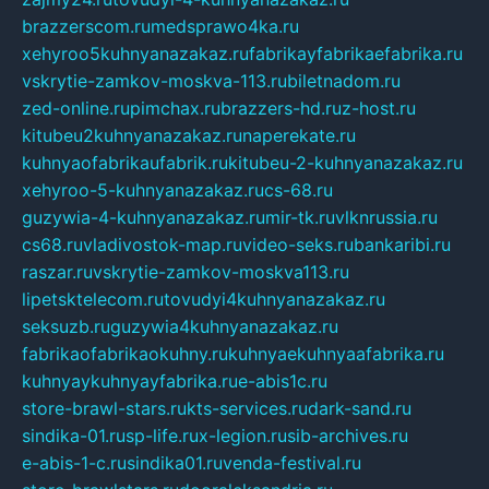
brazzerscom.ru
medsprawo4ka.ru
xehyroo5kuhnyanazakaz.ru
fabrikayfabrikaefabrika.ru
vskrytie-zamkov-moskva-113.ru
biletnadom.ru
zed-online.ru
pimchax.ru
brazzers-hd.ru
z-host.ru
kitubeu2kuhnyanazakaz.ru
naperekate.ru
kuhnyaofabrikaufabrik.ru
kitubeu-2-kuhnyanazakaz.ru
xehyroo-5-kuhnyanazakaz.ru
cs-68.ru
guzywia-4-kuhnyanazakaz.ru
mir-tk.ru
vlknrussia.ru
cs68.ru
vladivostok-map.ru
video-seks.ru
bankaribi.ru
raszar.ru
vskrytie-zamkov-moskva113.ru
lipetsktelecom.ru
tovudyi4kuhnyanazakaz.ru
seksuzb.ru
guzywia4kuhnyanazakaz.ru
fabrikaofabrikaokuhny.ru
kuhnyaekuhnyaafabrika.ru
kuhnyaykuhnyayfabrika.ru
e-abis1c.ru
store-brawl-stars.ru
kts-services.ru
dark-sand.ru
sindika-01.ru
sp-life.ru
x-legion.ru
sib-archives.ru
e-abis-1-c.ru
sindika01.ru
venda-festival.ru