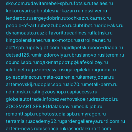
sko.com.ru
davitamebel-spb.ru
fotsis.ru
tesiaes.ru
kokoroyari.spb.ru
blesna-kazan.ru
mossilver.ru
lenderoq.ru
sergeydobrin.ru
tochkazvuka.msk.ru
people-of-art.ru
bezzubova.ru
clubtibet.ru
orior-aks.ru
dynamoauto.ru
szk-favorit.ru
carlines.ru
flatnsk.ru
kingbolenskaner.ru
alex-motor.ru
astroline.net.ru
act1.spb.ru
polyglot.com.ru
gidlipetsk.ru
ooo-driada.ru
detsad125.ru
mir-zdoroviya.ru
bruslanovo.ru
siterem.ru
council.spb.ru
лодкипатриот.рф
kafekolizey.ru
iclub.net.ru
gazon-easy.ru
sugarepilekb.ru
grinox.ru
pylesostineco.ru
msts-ozarenie.ru
kameryjooan.ru
artemovskij.ru
dopler.spb.ru
aid70.ru
metall-perm.ru
ndm.msk.ru
ratingzooshop.ru
apiaccess.ru
globalautotrade.info
bezverhovskoe.ru
drsschool.ru
ZOOSMART.SPB.RU
dalakony.ru
medikijob.ru
remontt.spb.ru
photostudia.spb.ru
myragon.ru
terramia.ru
academy62.ru
gardengallereya.ru
rti.com.ru
artem-news.ru
biserinca.ru
krasnodarkurort.com