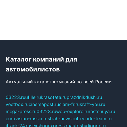
Каталог компаний для
автомобилистов
Актуальный каталог компаний по всей России
03223.ru
ufille.ru
krasotata.ru
prazdnikdushi.ru
veetbox.ru
cinemapost.ru
ciam-fr.ru
kraft-you.ru
mega-press.ru
03223.ru
web-explore.ru
rastenuya.ru
eurovision-russia.ru
strah-news.ru
freeride-team.ru
itrack-24.ru
sexshopexpress.ru
autostudiopro.ru