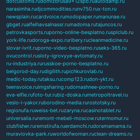
dotcustoms.ru
domizbrusa9x12spb.ru
autodamp.ru
narasimha.ru
djcommodities.ru
nv750.ru
x-ton.ru
newsplain.ru
cardvoice.ru
modopaper.ru
manunae.ru
gbget.ru
alfeihavsalnassr.ru
madoma.ru
tajuncos.ru
petrovkasports.ru
porno-online-besplatno.ru
splclub.ru
york-life.ru
doroga-expo.ru
ribery.ru
cleanmedicine.ru
slovar-ivrit.ru
porno-video-besplatno.ru
seks-365.ru
ovucontrol.ru
sloty-igrovyye-avtomaty.ru
ru-industriya.ru
russkoe-porno-besplatno.ru
belgorod-day.ru
digilith.ru
pichkurovlab.ru
medic-today.ru
taksu.ru
comp123.ru
don-ykt.ru
teensvoice.ru
imgsharing.ru
domashnee-porno.ru
eva-elfie.ru
foto-tur.ru
biz-doska.ru
metropoltravel.ru
veslo-i-yakor.ru
borodino-media.ru
rostotsky.ru
regionufa.ru
weiss-bet.ru
zaryna.ru
casinotablet.ru
universalia.ru
remont-mebeli-moscow.ru
termomur.ru
clubfisher.ru
remstirufa.ru
erdamchi.ru
doramamama.ru
muraviovka-park.ru
worldofwoman.ru
clean-dreams.ru