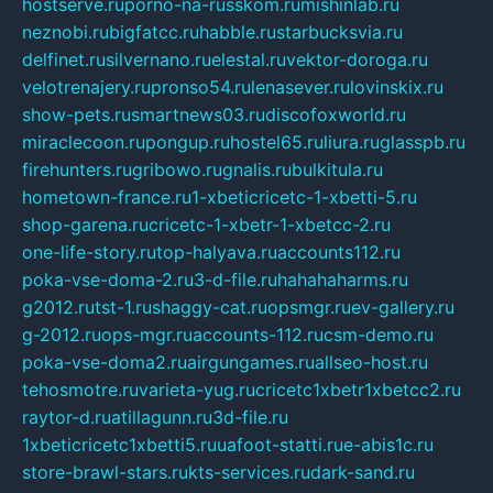
hostserve.ru
porno-na-russkom.ru
mishinlab.ru
neznobi.ru
bigfatcc.ru
habble.ru
starbucksvia.ru
delfinet.ru
silvernano.ru
elestal.ru
vektor-doroga.ru
velotrenajery.ru
pronso54.ru
lenasever.ru
lovinskix.ru
show-pets.ru
smartnews03.ru
discofoxworld.ru
miraclecoon.ru
pongup.ru
hostel65.ru
liura.ru
glasspb.ru
firehunters.ru
gribowo.ru
gnalis.ru
bulkitula.ru
hometown-france.ru
1-xbeticricetc-1-xbetti-5.ru
shop-garena.ru
cricetc-1-xbetr-1-xbetcc-2.ru
one-life-story.ru
top-halyava.ru
accounts112.ru
poka-vse-doma-2.ru
3-d-file.ru
hahahaharms.ru
g2012.ru
tst-1.ru
shaggy-cat.ru
opsmgr.ru
ev-gallery.ru
g-2012.ru
ops-mgr.ru
accounts-112.ru
csm-demo.ru
poka-vse-doma2.ru
airgungames.ru
allseo-host.ru
tehosmotre.ru
varieta-yug.ru
cricetc1xbetr1xbetcc2.ru
raytor-d.ru
atillagunn.ru
3d-file.ru
1xbeticricetc1xbetti5.ru
uafoot-statti.ru
e-abis1c.ru
store-brawl-stars.ru
kts-services.ru
dark-sand.ru