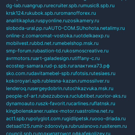
dg-lab.ru
angrup.ru
recruiter.spb.ru
music8.spb.ru
krsk124.ru
kubok.spb.ru
romanofforex.ru
analitikaplus.ru
spyonline.ru
zosikamery.ru
sloboda-ural.pp.ru
AUTO-COM.SU
hohota.net
alimy.ru
online-z.com
aromat-vostoka.ru
otdelkaexp.ru
mobilvest.ru
bbd.net.ru
mebelshop.msk.ru
smp-forum.ru
bastion-td.ru
kosmoscreative.ru
avrmotors.ru
art-galadesign.ru
tiffany-c.ru
ecostep-samara.ru
d-p.spb.ru
галактика73.рф
sko.com.ru
davitamebel-spb.ru
fotsis.ru
tesiaes.ru
kokoroyari.spb.ru
blesna-kazan.ru
mossilver.ru
lenderoq.ru
sergeydobrin.ru
tochkazvuka.msk.ru
people-of-art.ru
bezzubova.ru
clubtibet.ru
orior-aks.ru
dynamoauto.ru
szk-favorit.ru
carlines.ru
flatnsk.ru
kingbolenskaner.ru
alex-motor.ru
astroline.net.ru
act1.spb.ru
polyglot.com.ru
gidlipetsk.ru
ooo-driada.ru
detsad125.ru
mir-zdoroviya.ru
bruslanovo.ru
siterem.ru
council.spb.ru
лодкипатриот.рф
kafekolizey.ru