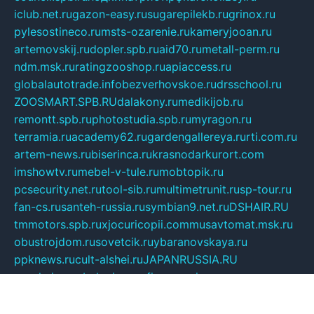
iclub.net.ru
gazon-easy.ru
sugarepilekb.ru
grinox.ru
pylesostineco.ru
msts-ozarenie.ru
kameryjooan.ru
artemovskij.ru
dopler.spb.ru
aid70.ru
metall-perm.ru
ndm.msk.ru
ratingzooshop.ru
apiaccess.ru
globalautotrade.info
bezverhovskoe.ru
drsschool.ru
ZOOSMART.SPB.RU
dalakony.ru
medikijob.ru
remontt.spb.ru
photostudia.spb.ru
myragon.ru
terramia.ru
academy62.ru
gardengallereya.ru
rti.com.ru
artem-news.ru
biserinca.ru
krasnodarkurort.com
imshowtv.ru
mebel-v-tule.ru
mobtopik.ru
pcsecurity.net.ru
tool-sib.ru
multimetrunit.ru
sp-tour.ru
fan-cs.ru
santeh-russia.ru
symbian9.net.ru
DSHAIR.RU
tmmotors.spb.ru
xjocuricopii.com
musavtomat.msk.ru
obustrojdom.ru
sovetcik.ru
ybaranovskaya.ru
ppknews.ru
cult-alshei.ru
JAPANRUSSIA.RU
proekciyamebel.ru
imper-finans.ru
rim.org.ru
glamourai.ru
brassminus.ru
zabor-pro.ru
ftn.pp.ru
dorogoe58.ru
laimengpacker.ru
kuzova-zapchasti.ru