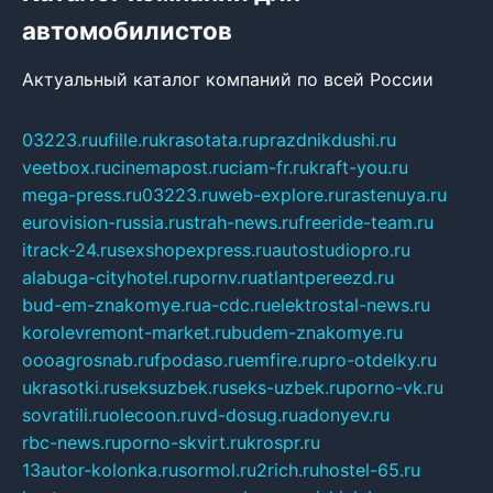
автомобилистов
Актуальный каталог компаний по всей России
03223.ru
ufille.ru
krasotata.ru
prazdnikdushi.ru
veetbox.ru
cinemapost.ru
ciam-fr.ru
kraft-you.ru
mega-press.ru
03223.ru
web-explore.ru
rastenuya.ru
eurovision-russia.ru
strah-news.ru
freeride-team.ru
itrack-24.ru
sexshopexpress.ru
autostudiopro.ru
alabuga-cityhotel.ru
pornv.ru
atlantpereezd.ru
bud-em-znakomye.ru
a-cdc.ru
elektrostal-news.ru
korolevremont-market.ru
budem-znakomye.ru
oooagrosnab.ru
fpodaso.ru
emfire.ru
pro-otdelky.ru
ukrasotki.ru
seksuzbek.ru
seks-uzbek.ru
porno-vk.ru
sovratili.ru
olecoon.ru
vd-dosug.ru
adonyev.ru
rbc-news.ru
porno-skvirt.ru
krospr.ru
13autor-kolonka.ru
sormol.ru
2rich.ru
hostel-65.ru