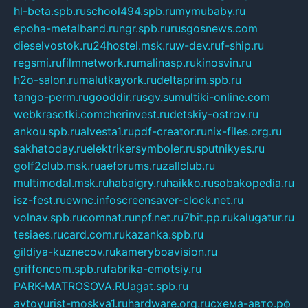
hl-beta.spb.ru
school494.spb.ru
mymubaby.ru
epoha-metalband.ru
ngr.spb.ru
rusgosnews.com
dieselvostok.ru
24hostel.msk.ru
w-dev.ru
f-ship.ru
regsmi.ru
filmnetwork.ru
malinasp.ru
kinosvin.ru
h2o-salon.ru
malutkayork.ru
deltaprim.spb.ru
tango-perm.ru
gooddir.ru
sgv.su
multiki-online.com
webkrasotki.com
cherinvest.ru
detskiy-ostrov.ru
ankou.spb.ru
alvesta1.ru
pdf-creator.ru
nix-files.org.ru
sakhatoday.ru
elektrikersymboler.ru
sputnikyes.ru
golf2club.msk.ru
aeforums.ru
zallclub.ru
multimodal.msk.ru
habaigry.ru
haikko.ru
sobakopedia.ru
isz-fest.ru
ewnc.info
screensaver-clock.net.ru
volnav.spb.ru
comnat.ru
npf.net.ru
7bit.pp.ru
kalugatur.ru
tesiaes.ru
card.com.ru
kazanka.spb.ru
gildiya-kuznecov.ru
kameryboavision.ru
griffoncom.spb.ru
fabrika-emotsiy.ru
PARK-MATROSOVA.RU
agat.spb.ru
avtoyurist-moskva1.ru
hardware.org.ru
схема-авто.рф