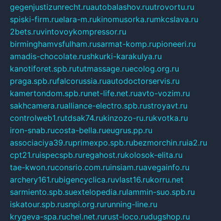
gegenjustizunrecht.ru
autobalashov.ru
utrovortu.ru
spiski-firm.ru
elara-m.ru
kinomusorka.ru
mkcslava.ru
2bets.ru
vintovoykompressor.ru
birminghamvsfulham.ru
sarmat-komp.ru
pioneeri.ru
amadis-chocolate.ru
shkurki-karakulya.ru
kanotiforet.spb.ru
tutmassage.ru
ecolog.org.ru
praga.spb.ru
falcorussia.ru
autodoctorservis.ru
kamertondom.spb.ru
net-life.net.ru
avto-vozim.ru
sakhcamera.ru
alliance-electro.spb.ru
stroyavt.ru
controlweb1.ru
tdsak74.ru
kinzozo-ru.ru
kvotka.ru
iron-snab.ru
costa-bella.ru
eugrus.pp.ru
associaciya39.ru
primexpo.spb.ru
bezmorchin.ru
ia2.ru
cpt21.ru
ispecspb.ru
regahost.ru
kolosok-elita.ru
tae-kwon.ru
consrio.com.ru
insiam.ru
avegainfo.ru
archery161.ru
bigencyclica.ru
vlast16.ru
korru.net
sarmiento.spb.su
extelopedia.ru
lammin-suo.spb.ru
iskatour.spb.ru
snpi.org.ru
running-line.ru
krygeva-spa.ru
chel.net.ru
rust-loco.ru
dugshop.ru