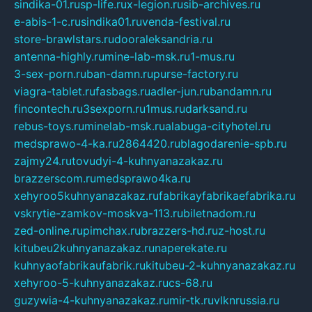
sindika-01.ru
sp-life.ru
x-legion.ru
sib-archives.ru
e-abis-1-c.ru
sindika01.ru
venda-festival.ru
store-brawlstars.ru
dooraleksandria.ru
antenna-highly.ru
mine-lab-msk.ru
1-mus.ru
3-sex-porn.ru
ban-damn.ru
purse-factory.ru
viagra-tablet.ru
fasbags.ru
adler-jun.ru
bandamn.ru
fincontech.ru
3sexporn.ru
1mus.ru
darksand.ru
rebus-toys.ru
minelab-msk.ru
alabuga-cityhotel.ru
medsprawo-4-ka.ru
2864420.ru
blagodarenie-spb.ru
zajmy24.ru
tovudyi-4-kuhnyanazakaz.ru
brazzerscom.ru
medsprawo4ka.ru
xehyroo5kuhnyanazakaz.ru
fabrikayfabrikaefabrika.ru
vskrytie-zamkov-moskva-113.ru
biletnadom.ru
zed-online.ru
pimchax.ru
brazzers-hd.ru
z-host.ru
kitubeu2kuhnyanazakaz.ru
naperekate.ru
kuhnyaofabrikaufabrik.ru
kitubeu-2-kuhnyanazakaz.ru
xehyroo-5-kuhnyanazakaz.ru
cs-68.ru
guzywia-4-kuhnyanazakaz.ru
mir-tk.ru
vlknrussia.ru