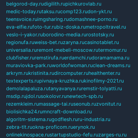
belgorod-day.ru
digilith.ru
pichkurovlab.ru
medic-today.ru
taksu.ru
comp123.ru
don-ykt.ru
teensvoice.ru
imgsharing.ru
domashnee-porno.ru
eva-elfie.ru
foto-tur.ru
biz-doska.ru
metropoltravel.ru
veslo-i-yakor.ru
borodino-media.ru
rostotsky.ru
regionufa.ru
weiss-bet.ru
zaryna.ru
casinotablet.ru
universalia.ru
remont-mebeli-moscow.ru
termomur.ru
clubfisher.ru
remstirufa.ru
erdamchi.ru
doramamama.ru
muraviovka-park.ru
worldofwoman.ru
clean-dreams.ru
arkrym.ru
kristinita.ru
dircomputer.ru
healthenter.ru
textexperts.ru
pivnaya-kruzhka.ru
kinofilmy-2021.ru
demolalapaluza.ru
tanyavanya.ru
remstir-tolyatti.ru
msdip.ru
jdol.ru
sokolovr.ru
newtech-spb.ru
rezemkleim.ru
massage-tai.ru
seonub.ru
zvonitut.ru
biolisichka24.ru
mncraft-download.ru
algoritm-sistema.ru
godflesh.ru
ru-industria.ru
zebra-tlt.ru
okna-proficom.ru
erynok.ru
onlinekinospace.ru
startupstudio-fefu.ru
zarges-ru.ru