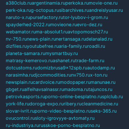
a380club.ru
argentinamia.ru
perkoka.ru
movie-one.ru
perk-oka.ru
g-octopus.ru
sibarchives.ru
andreislyusar.ru
naruto-x.ru
pursefactory.ru
tor-lyubov-i-grom.ru
spayderhed-2022.ru
movieone.ru
evro-dez.ru
webamator.ru
ma-absolut1.ru
avtopomosch27.ru
nv-750.ru
news-plain.ru
nertansaga.ru
delanalad.ru
dizfiles.ru
youtubefree.ru
aria-family.ru
roadli.ru
planeta-samara.ru
mysmartbuy.ru
matrasy-kemerovo.ru
ashanet.ru
trade-farm.ru
dotcustoms.ru
domizbrusa9x12spb.ru
autodamp.ru
narasimha.ru
djcommodities.ru
nv750.ru
x-ton.ru
newsplain.ru
cardvoice.ru
modopaper.ru
manunae.ru
gbget.ru
alfeihavsalnassr.ru
madoma.ru
tajuncos.ru
petrovkasports.ru
porno-online-besplatno.ru
splclub.ru
york-life.ru
doroga-expo.ru
ribery.ru
cleanmedicine.ru
slovar-ivrit.ru
porno-video-besplatno.ru
seks-365.ru
ovucontrol.ru
sloty-igrovyye-avtomaty.ru
ru-industriya.ru
russkoe-porno-besplatno.ru