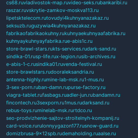
cs68.ru
vladivostok-map.ru
video-seks.ru
bankaribi.ru
raszar.ru
vskrytie-zamkov-moskva113.ru
lipetsktelecom.ru
tovudyi4kuhnyanazakaz.ru
seksuzb.ru
guzywia4kuhnyanazakaz.ru
fabrikaofabrikaokuhny.ru
kuhnyaekuhnyaafabrika.ru
kuhnyaykuhnyayfabrika.ru
e-abis1c.ru
store-brawl-stars.ru
kts-services.ru
dark-sand.ru
sindika-01.ru
sp-life.ru
x-legion.ru
sib-archives.ru
e-abis-1-c.ru
sindika01.ru
venda-festival.ru
store-brawlstars.ru
dooraleksandria.ru
antenna-highly.ru
mine-lab-msk.ru
1-mus.ru
3-sex-porn.ru
ban-damn.ru
purse-factory.ru
viagra-tablet.ru
fasbags.ru
adler-jun.ru
bandamn.ru
fincontech.ru
3sexporn.ru
1mus.ru
darksand.ru
rebus-toys.ru
minelab-msk.ru
rtdco.ru
seo-prodvizhenie-sajtov-stroitelnyh-kompanij.ru
card-voice.ru
rulonnyygazon177.ru
snow-guard.ru
domizbrusa-9x12spb.ru
demaholding.ru
aalse.ru