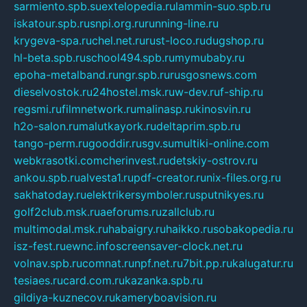
sarmiento.spb.su
extelopedia.ru
lammin-suo.spb.ru
iskatour.spb.ru
snpi.org.ru
running-line.ru
krygeva-spa.ru
chel.net.ru
rust-loco.ru
dugshop.ru
hl-beta.spb.ru
school494.spb.ru
mymubaby.ru
epoha-metalband.ru
ngr.spb.ru
rusgosnews.com
dieselvostok.ru
24hostel.msk.ru
w-dev.ru
f-ship.ru
regsmi.ru
filmnetwork.ru
malinasp.ru
kinosvin.ru
h2o-salon.ru
malutkayork.ru
deltaprim.spb.ru
tango-perm.ru
gooddir.ru
sgv.su
multiki-online.com
webkrasotki.com
cherinvest.ru
detskiy-ostrov.ru
ankou.spb.ru
alvesta1.ru
pdf-creator.ru
nix-files.org.ru
sakhatoday.ru
elektrikersymboler.ru
sputnikyes.ru
golf2club.msk.ru
aeforums.ru
zallclub.ru
multimodal.msk.ru
habaigry.ru
haikko.ru
sobakopedia.ru
isz-fest.ru
ewnc.info
screensaver-clock.net.ru
volnav.spb.ru
comnat.ru
npf.net.ru
7bit.pp.ru
kalugatur.ru
tesiaes.ru
card.com.ru
kazanka.spb.ru
gildiya-kuznecov.ru
kameryboavision.ru