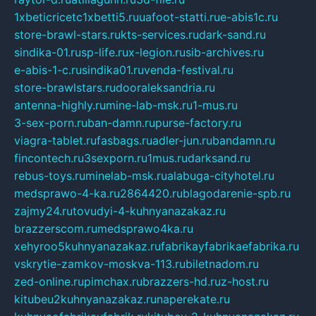
1xbeticricetc1xbetti5.ru
uafoot-statti.ru
e-abis1c.ru
store-brawl-stars.ru
kts-services.ru
dark-sand.ru
sindika-01.ru
sp-life.ru
x-legion.ru
sib-archives.ru
e-abis-1-c.ru
sindika01.ru
venda-festival.ru
store-brawlstars.ru
dooraleksandria.ru
antenna-highly.ru
mine-lab-msk.ru
1-mus.ru
3-sex-porn.ru
ban-damn.ru
purse-factory.ru
viagra-tablet.ru
fasbags.ru
adler-jun.ru
bandamn.ru
fincontech.ru
3sexporn.ru
1mus.ru
darksand.ru
rebus-toys.ru
minelab-msk.ru
alabuga-cityhotel.ru
medsprawo-4-ka.ru
2864420.ru
blagodarenie-spb.ru
zajmy24.ru
tovudyi-4-kuhnyanazakaz.ru
brazzerscom.ru
medsprawo4ka.ru
xehyroo5kuhnyanazakaz.ru
fabrikayfabrikaefabrika.ru
vskrytie-zamkov-moskva-113.ru
biletnadom.ru
zed-online.ru
pimchax.ru
brazzers-hd.ru
z-host.ru
kitubeu2kuhnyanazakaz.ru
naperekate.ru