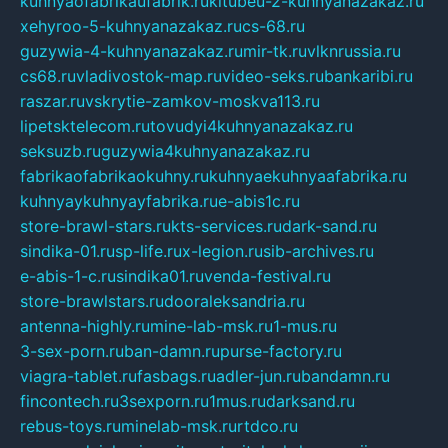
kuhnyaofabrikaufabrik.ru
kitubeu-2-kuhnyanazakaz.ru
xehyroo-5-kuhnyanazakaz.ru
cs-68.ru
guzywia-4-kuhnyanazakaz.ru
mir-tk.ru
vlknrussia.ru
cs68.ru
vladivostok-map.ru
video-seks.ru
bankaribi.ru
raszar.ru
vskrytie-zamkov-moskva113.ru
lipetsktelecom.ru
tovudyi4kuhnyanazakaz.ru
seksuzb.ru
guzywia4kuhnyanazakaz.ru
fabrikaofabrikaokuhny.ru
kuhnyaekuhnyaafabrika.ru
kuhnyaykuhnyayfabrika.ru
e-abis1c.ru
store-brawl-stars.ru
kts-services.ru
dark-sand.ru
sindika-01.ru
sp-life.ru
x-legion.ru
sib-archives.ru
e-abis-1-c.ru
sindika01.ru
venda-festival.ru
store-brawlstars.ru
dooraleksandria.ru
antenna-highly.ru
mine-lab-msk.ru
1-mus.ru
3-sex-porn.ru
ban-damn.ru
purse-factory.ru
viagra-tablet.ru
fasbags.ru
adler-jun.ru
bandamn.ru
fincontech.ru
3sexporn.ru
1mus.ru
darksand.ru
rebus-toys.ru
minelab-msk.ru
rtdco.ru