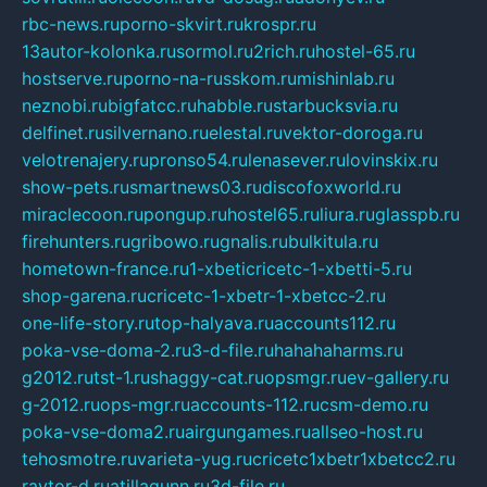
rbc-news.ru
porno-skvirt.ru
krospr.ru
13autor-kolonka.ru
sormol.ru
2rich.ru
hostel-65.ru
hostserve.ru
porno-na-russkom.ru
mishinlab.ru
neznobi.ru
bigfatcc.ru
habble.ru
starbucksvia.ru
delfinet.ru
silvernano.ru
elestal.ru
vektor-doroga.ru
velotrenajery.ru
pronso54.ru
lenasever.ru
lovinskix.ru
show-pets.ru
smartnews03.ru
discofoxworld.ru
miraclecoon.ru
pongup.ru
hostel65.ru
liura.ru
glasspb.ru
firehunters.ru
gribowo.ru
gnalis.ru
bulkitula.ru
hometown-france.ru
1-xbeticricetc-1-xbetti-5.ru
shop-garena.ru
cricetc-1-xbetr-1-xbetcc-2.ru
one-life-story.ru
top-halyava.ru
accounts112.ru
poka-vse-doma-2.ru
3-d-file.ru
hahahaharms.ru
g2012.ru
tst-1.ru
shaggy-cat.ru
opsmgr.ru
ev-gallery.ru
g-2012.ru
ops-mgr.ru
accounts-112.ru
csm-demo.ru
poka-vse-doma2.ru
airgungames.ru
allseo-host.ru
tehosmotre.ru
varieta-yug.ru
cricetc1xbetr1xbetcc2.ru
raytor-d.ru
atillagunn.ru
3d-file.ru