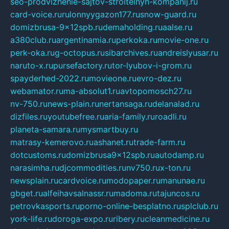
seo-prodvizhenie-sajtov-stroitelnyh-kompanij.ru
card-voice.ru
rulonnyygazon177.ru
snow-guard.ru
domizbrusa-9x12spb.ru
demaholding.ru
aalse.ru
a380club.ru
argentinamia.ru
perkoka.ru
movie-one.ru
perk-oka.ru
g-octopus.ru
sibarchives.ru
andreislyusar.ru
naruto-x.ru
pursefactory.ru
tor-lyubov-i-grom.ru
spayderhed-2022.ru
movieone.ru
evro-dez.ru
webamator.ru
ma-absolut1.ru
avtopomosch27.ru
nv-750.ru
news-plain.ru
nertansaga.ru
delanalad.ru
dizfiles.ru
youtubefree.ru
aria-family.ru
roadli.ru
planeta-samara.ru
mysmartbuy.ru
matrasy-kemerovo.ru
ashanet.ru
trade-farm.ru
dotcustoms.ru
domizbrusa9x12spb.ru
autodamp.ru
narasimha.ru
djcommodities.ru
nv750.ru
x-ton.ru
newsplain.ru
cardvoice.ru
modopaper.ru
manunae.ru
gbget.ru
alfeihavsalnassr.ru
madoma.ru
tajuncos.ru
petrovkasports.ru
porno-online-besplatno.ru
splclub.ru
york-life.ru
doroga-expo.ru
ribery.ru
cleanmedicine.ru