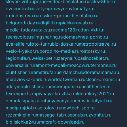
slovar-ivrit.ru
porno-video-besplatno.ru
seks-365.ru
ovucontrol.ru
sloty-igrovyye-avtomaty.ru
ru-industriya.ru
russkoe-porno-besplatno.ru
belgorod-day.ru
digilith.ru
pichkurovlab.ru
medic-today.ru
taksu.ru
comp123.ru
don-ykt.ru
teensvoice.ru
imgsharing.ru
domashnee-porno.ru
eva-elfie.ru
foto-tur.ru
biz-doska.ru
metropoltravel.ru
veslo-i-yakor.ru
borodino-media.ru
rostotsky.ru
regionufa.ru
weiss-bet.ru
zaryna.ru
casinotablet.ru
universalia.ru
remont-mebeli-moscow.ru
termomur.ru
clubfisher.ru
remstirufa.ru
erdamchi.ru
doramamama.ru
muraviovka-park.ru
worldofwoman.ru
clean-dreams.ru
arkrym.ru
kristinita.ru
dircomputer.ru
healthenter.ru
textexperts.ru
pivnaya-kruzhka.ru
kinofilmy-2021.ru
demolalapaluza.ru
tanyavanya.ru
remstir-tolyatti.ru
msdip.ru
jdol.ru
sokolovr.ru
newtech-spb.ru
rezemkleim.ru
massage-tai.ru
seonub.ru
zvonitut.ru
biolisichka24.ru
mncraft-download.ru