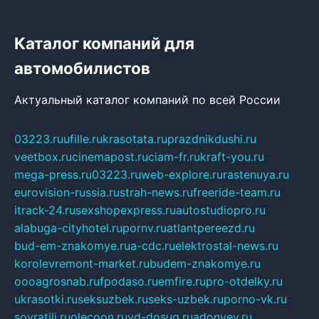
Каталог компаний для
автомобилистов
Актуальный каталог компаний по всей России
03223.ru
ufille.ru
krasotata.ru
prazdnikdushi.ru
veetbox.ru
cinemapost.ru
ciam-fr.ru
kraft-you.ru
mega-press.ru
03223.ru
web-explore.ru
rastenuya.ru
eurovision-russia.ru
strah-news.ru
freeride-team.ru
itrack-24.ru
sexshopexpress.ru
autostudiopro.ru
alabuga-cityhotel.ru
pornv.ru
atlantpereezd.ru
bud-em-znakomye.ru
a-cdc.ru
elektrostal-news.ru
korolevremont-market.ru
budem-znakomye.ru
oooagrosnab.ru
fpodaso.ru
emfire.ru
pro-otdelky.ru
ukrasotki.ru
seksuzbek.ru
seks-uzbek.ru
porno-vk.ru
sovratili.ru
olecoon.ru
vd-dosug.ru
adonyev.ru