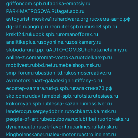
griffoncom.spb.ru
fabrika-emotsiy.ru
PARK-MATROSOVA.RU
agat.spb.ru
avtoyurist-moskva1.ru
hardware.org.ru
схема-авто.рф
dg-lab.ru
angrup.ru
recruiter.spb.ru
music8.spb.ru
krsk124.ru
kubok.spb.ru
romanofforex.ru
analitikaplus.ru
spyonline.ru
zosikamery.ru
sloboda-ural.pp.ru
AUTO-COM.SU
hohota.net
alimy.ru
online-z.com
aromat-vostoka.ru
otdelkaexp.ru
mobilvest.ru
bbd.net.ru
mebelshop.msk.ru
smp-forum.ru
bastion-td.ru
kosmoscreative.ru
avrmotors.ru
art-galadesign.ru
tiffany-c.ru
ecostep-samara.ru
d-p.spb.ru
галактика73.рф
sko.com.ru
davitamebel-spb.ru
fotsis.ru
tesiaes.ru
kokoroyari.spb.ru
blesna-kazan.ru
mossilver.ru
lenderoq.ru
sergeydobrin.ru
tochkazvuka.msk.ru
people-of-art.ru
bezzubova.ru
clubtibet.ru
orior-aks.ru
dynamoauto.ru
szk-favorit.ru
carlines.ru
flatnsk.ru
kingbolenskaner.ru
alex-motor.ru
astroline.net.ru