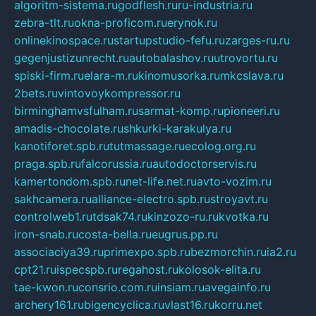
algoritm-sistema.ru
godflesh.ru
ru-industria.ru
zebra-tlt.ru
okna-proficom.ru
erynok.ru
onlinekinospace.ru
startupstudio-fefu.ru
zarges-ru.ru
gegenjustizunrecht.ru
autobalashov.ru
utrovortu.ru
spiski-firm.ru
elara-m.ru
kinomusorka.ru
mkcslava.ru
2bets.ru
vintovoykompressor.ru
birminghamvsfulham.ru
sarmat-komp.ru
pioneeri.ru
amadis-chocolate.ru
shkurki-karakulya.ru
kanotiforet.spb.ru
tutmassage.ru
ecolog.org.ru
praga.spb.ru
falcorussia.ru
autodoctorservis.ru
kamertondom.spb.ru
net-life.net.ru
avto-vozim.ru
sakhcamera.ru
alliance-electro.spb.ru
stroyavt.ru
controlweb1.ru
tdsak74.ru
kinzozo-ru.ru
kvotka.ru
iron-snab.ru
costa-bella.ru
eugrus.pp.ru
associaciya39.ru
primexpo.spb.ru
bezmorchin.ru
ia2.ru
cpt21.ru
ispecspb.ru
regahost.ru
kolosok-elita.ru
tae-kwon.ru
consrio.com.ru
insiam.ru
avegainfo.ru
archery161.ru
bigencyclica.ru
vlast16.ru
korru.net