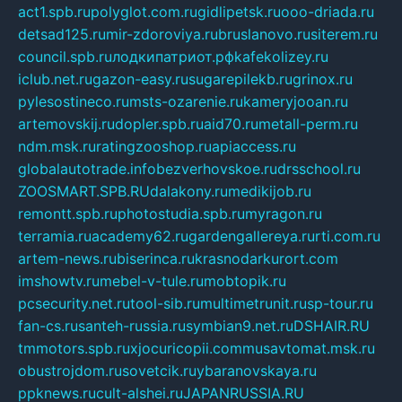
act1.spb.ru
polyglot.com.ru
gidlipetsk.ru
ooo-driada.ru
detsad125.ru
mir-zdoroviya.ru
bruslanovo.ru
siterem.ru
council.spb.ru
лодкипатриот.рф
kafekolizey.ru
iclub.net.ru
gazon-easy.ru
sugarepilekb.ru
grinox.ru
pylesostineco.ru
msts-ozarenie.ru
kameryjooan.ru
artemovskij.ru
dopler.spb.ru
aid70.ru
metall-perm.ru
ndm.msk.ru
ratingzooshop.ru
apiaccess.ru
globalautotrade.info
bezverhovskoe.ru
drsschool.ru
ZOOSMART.SPB.RU
dalakony.ru
medikijob.ru
remontt.spb.ru
photostudia.spb.ru
myragon.ru
terramia.ru
academy62.ru
gardengallereya.ru
rti.com.ru
artem-news.ru
biserinca.ru
krasnodarkurort.com
imshowtv.ru
mebel-v-tule.ru
mobtopik.ru
pcsecurity.net.ru
tool-sib.ru
multimetrunit.ru
sp-tour.ru
fan-cs.ru
santeh-russia.ru
symbian9.net.ru
DSHAIR.RU
tmmotors.spb.ru
xjocuricopii.com
musavtomat.msk.ru
obustrojdom.ru
sovetcik.ru
ybaranovskaya.ru
ppknews.ru
cult-alshei.ru
JAPANRUSSIA.RU