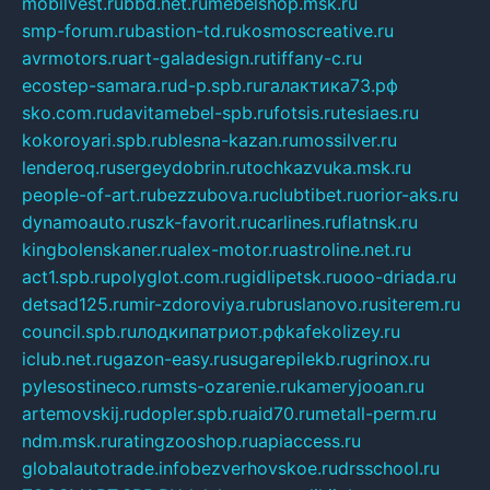
mobilvest.ru
bbd.net.ru
mebelshop.msk.ru
smp-forum.ru
bastion-td.ru
kosmoscreative.ru
avrmotors.ru
art-galadesign.ru
tiffany-c.ru
ecostep-samara.ru
d-p.spb.ru
галактика73.рф
sko.com.ru
davitamebel-spb.ru
fotsis.ru
tesiaes.ru
kokoroyari.spb.ru
blesna-kazan.ru
mossilver.ru
lenderoq.ru
sergeydobrin.ru
tochkazvuka.msk.ru
people-of-art.ru
bezzubova.ru
clubtibet.ru
orior-aks.ru
dynamoauto.ru
szk-favorit.ru
carlines.ru
flatnsk.ru
kingbolenskaner.ru
alex-motor.ru
astroline.net.ru
act1.spb.ru
polyglot.com.ru
gidlipetsk.ru
ooo-driada.ru
detsad125.ru
mir-zdoroviya.ru
bruslanovo.ru
siterem.ru
council.spb.ru
лодкипатриот.рф
kafekolizey.ru
iclub.net.ru
gazon-easy.ru
sugarepilekb.ru
grinox.ru
pylesostineco.ru
msts-ozarenie.ru
kameryjooan.ru
artemovskij.ru
dopler.spb.ru
aid70.ru
metall-perm.ru
ndm.msk.ru
ratingzooshop.ru
apiaccess.ru
globalautotrade.info
bezverhovskoe.ru
drsschool.ru