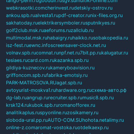
tango-perm.ru
gooddir.ru
sgv.su
multiki-online.com
webkrasotki.com
cherinvest.ru
detskiy-ostrov.ru
ankou.spb.ru
alvesta1.ru
pdf-creator.ru
nix-files.org.ru
sakhatoday.ru
elektrikersymboler.ru
sputnikyes.ru
golf2club.msk.ru
aeforums.ru
zallclub.ru
multimodal.msk.ru
habaigry.ru
haikko.ru
sobakopedia.ru
isz-fest.ru
ewnc.info
screensaver-clock.net.ru
volnav.spb.ru
comnat.ru
npf.net.ru
7bit.pp.ru
kalugatur.ru
tesiaes.ru
card.com.ru
kazanka.spb.ru
gildiya-kuznecov.ru
kameryboavision.ru
griffoncom.spb.ru
fabrika-emotsiy.ru
PARK-MATROSOVA.RU
agat.spb.ru
avtoyurist-moskva1.ru
hardware.org.ru
схема-авто.рф
dg-lab.ru
angrup.ru
recruiter.spb.ru
music8.spb.ru
krsk124.ru
kubok.spb.ru
romanofforex.ru
analitikaplus.ru
spyonline.ru
zosikamery.ru
sloboda-ural.pp.ru
AUTO-COM.SU
hohota.net
alimy.ru
online-z.com
aromat-vostoka.ru
otdelkaexp.ru