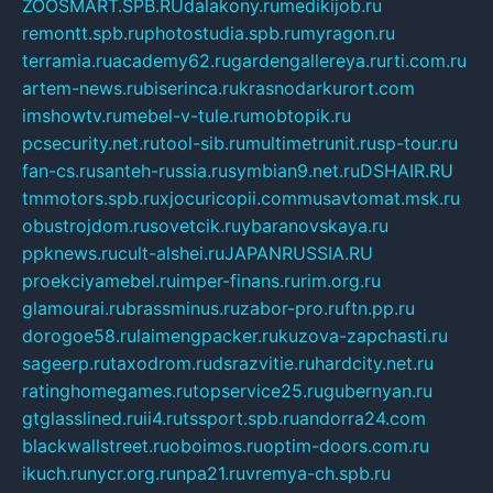
ZOOSMART.SPB.RU
dalakony.ru
medikijob.ru
remontt.spb.ru
photostudia.spb.ru
myragon.ru
terramia.ru
academy62.ru
gardengallereya.ru
rti.com.ru
artem-news.ru
biserinca.ru
krasnodarkurort.com
imshowtv.ru
mebel-v-tule.ru
mobtopik.ru
pcsecurity.net.ru
tool-sib.ru
multimetrunit.ru
sp-tour.ru
fan-cs.ru
santeh-russia.ru
symbian9.net.ru
DSHAIR.RU
tmmotors.spb.ru
xjocuricopii.com
musavtomat.msk.ru
obustrojdom.ru
sovetcik.ru
ybaranovskaya.ru
ppknews.ru
cult-alshei.ru
JAPANRUSSIA.RU
proekciyamebel.ru
imper-finans.ru
rim.org.ru
glamourai.ru
brassminus.ru
zabor-pro.ru
ftn.pp.ru
dorogoe58.ru
laimengpacker.ru
kuzova-zapchasti.ru
sageerp.ru
taxodrom.ru
dsrazvitie.ru
hardcity.net.ru
ratinghomegames.ru
topservice25.ru
gubernyan.ru
gtglasslined.ru
ii4.ru
tssport.spb.ru
andorra24.com
blackwallstreet.ru
oboimos.ru
optim-doors.com.ru
ikuch.ru
nycr.org.ru
npa21.ru
vremya-ch.spb.ru