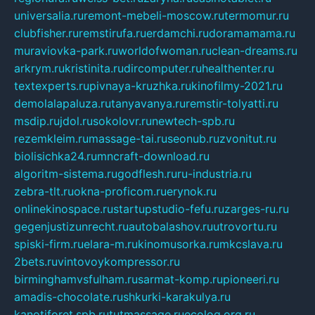
universalia.ru
remont-mebeli-moscow.ru
termomur.ru
clubfisher.ru
remstirufa.ru
erdamchi.ru
doramamama.ru
muraviovka-park.ru
worldofwoman.ru
clean-dreams.ru
arkrym.ru
kristinita.ru
dircomputer.ru
healthenter.ru
textexperts.ru
pivnaya-kruzhka.ru
kinofilmy-2021.ru
demolalapaluza.ru
tanyavanya.ru
remstir-tolyatti.ru
msdip.ru
jdol.ru
sokolovr.ru
newtech-spb.ru
rezemkleim.ru
massage-tai.ru
seonub.ru
zvonitut.ru
biolisichka24.ru
mncraft-download.ru
algoritm-sistema.ru
godflesh.ru
ru-industria.ru
zebra-tlt.ru
okna-proficom.ru
erynok.ru
onlinekinospace.ru
startupstudio-fefu.ru
zarges-ru.ru
gegenjustizunrecht.ru
autobalashov.ru
utrovortu.ru
spiski-firm.ru
elara-m.ru
kinomusorka.ru
mkcslava.ru
2bets.ru
vintovoykompressor.ru
birminghamvsfulham.ru
sarmat-komp.ru
pioneeri.ru
amadis-chocolate.ru
shkurki-karakulya.ru
kanotiforet.spb.ru
tutmassage.ru
ecolog.org.ru