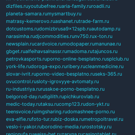
dizfiles.ru
youtubefree.ru
aria-family.ru
roadli.ru
planeta-samara.ru
mysmartbuy.ru
matrasy-kemerovo.ru
ashanet.ru
trade-farm.ru
dotcustoms.ru
domizbrusa9x12spb.ru
autodamp.ru
narasimha.ru
djcommodities.ru
nv750.ru
x-ton.ru
newsplain.ru
cardvoice.ru
modopaper.ru
manunae.ru
gbget.ru
alfeihavsalnassr.ru
madoma.ru
tajuncos.ru
petrovkasports.ru
porno-online-besplatno.ru
splclub.ru
york-life.ru
doroga-expo.ru
ribery.ru
cleanmedicine.ru
slovar-ivrit.ru
porno-video-besplatno.ru
seks-365.ru
ovucontrol.ru
sloty-igrovyye-avtomaty.ru
ru-industriya.ru
russkoe-porno-besplatno.ru
belgorod-day.ru
digilith.ru
pichkurovlab.ru
medic-today.ru
taksu.ru
comp123.ru
don-ykt.ru
teensvoice.ru
imgsharing.ru
domashnee-porno.ru
eva-elfie.ru
foto-tur.ru
biz-doska.ru
metropoltravel.ru
veslo-i-yakor.ru
borodino-media.ru
rostotsky.ru
regionufa.ru
weiss-bet.ru
zaryna.ru
casinotablet.ru