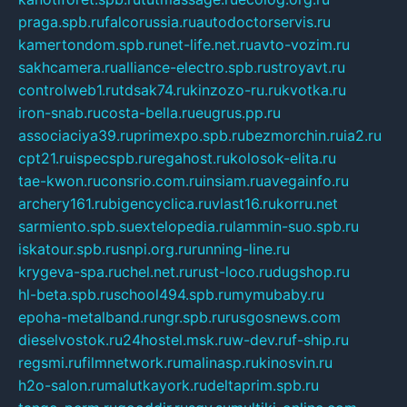
praga.spb.ru
falcorussia.ru
autodoctorservis.ru
kamertondom.spb.ru
net-life.net.ru
avto-vozim.ru
sakhcamera.ru
alliance-electro.spb.ru
stroyavt.ru
controlweb1.ru
tdsak74.ru
kinzozo-ru.ru
kvotka.ru
iron-snab.ru
costa-bella.ru
eugrus.pp.ru
associaciya39.ru
primexpo.spb.ru
bezmorchin.ru
ia2.ru
cpt21.ru
ispecspb.ru
regahost.ru
kolosok-elita.ru
tae-kwon.ru
consrio.com.ru
insiam.ru
avegainfo.ru
archery161.ru
bigencyclica.ru
vlast16.ru
korru.net
sarmiento.spb.su
extelopedia.ru
lammin-suo.spb.ru
iskatour.spb.ru
snpi.org.ru
running-line.ru
krygeva-spa.ru
chel.net.ru
rust-loco.ru
dugshop.ru
hl-beta.spb.ru
school494.spb.ru
mymubaby.ru
epoha-metalband.ru
ngr.spb.ru
rusgosnews.com
dieselvostok.ru
24hostel.msk.ru
w-dev.ru
f-ship.ru
regsmi.ru
filmnetwork.ru
malinasp.ru
kinosvin.ru
h2o-salon.ru
malutkayork.ru
deltaprim.spb.ru