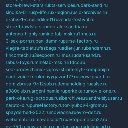
store-brawl-stars.ru
kts-services.ru
dark-sand.ru
sindika-01.ru
sp-life.ru
x-legion.ru
sib-archives.ru
e-abis-1-c.ru
sindika01.ru
venda-festival.ru
store-brawlstars.ru
dooraleksandria.ru
antenna-highly.ru
mine-lab-msk.ru
1-mus.ru
3-sex-porn.ru
ban-damn.ru
purse-factory.ru
viagra-tablet.ru
fasbags.ru
adler-jun.ru
bandamn.ru
fincontech.ru
3sexporn.ru
1mus.ru
darksand.ru
rebus-toys.ru
minelab-msk.ru
rtdco.ru
seo-prodvizhenie-sajtov-stroitelnyh-kompanij.ru
card-voice.ru
rulonnyygazon177.ru
snow-guard.ru
domizbrusa-9x12spb.ru
demaholding.ru
aalse.ru
a380club.ru
argentinamia.ru
perkoka.ru
movie-one.ru
perk-oka.ru
g-octopus.ru
sibarchives.ru
andreislyusar.ru
naruto-x.ru
pursefactory.ru
tor-lyubov-i-grom.ru
spayderhed-2022.ru
movieone.ru
evro-dez.ru
webamator.ru
ma-absolut1.ru
avtopomosch27.ru
nv-750.ru
news-plain.ru
nertansaga.ru
delanalad.ru