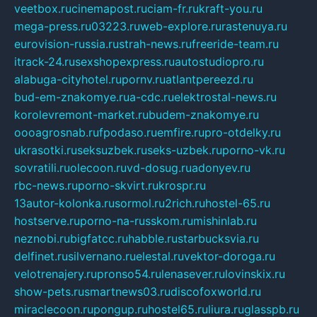
veetbox.ru
cinemapost.ru
ciam-fr.ru
kraft-you.ru
mega-press.ru
03223.ru
web-explore.ru
rastenuya.ru
eurovision-russia.ru
strah-news.ru
freeride-team.ru
itrack-24.ru
sexshopexpress.ru
autostudiopro.ru
alabuga-cityhotel.ru
pornv.ru
atlantpereezd.ru
bud-em-znakomye.ru
a-cdc.ru
elektrostal-news.ru
korolevremont-market.ru
budem-znakomye.ru
oooagrosnab.ru
fpodaso.ru
emfire.ru
pro-otdelky.ru
ukrasotki.ru
seksuzbek.ru
seks-uzbek.ru
porno-vk.ru
sovratili.ru
olecoon.ru
vd-dosug.ru
adonyev.ru
rbc-news.ru
porno-skvirt.ru
krospr.ru
13autor-kolonka.ru
sormol.ru
2rich.ru
hostel-65.ru
hostserve.ru
porno-na-russkom.ru
mishinlab.ru
neznobi.ru
bigfatcc.ru
habble.ru
starbucksvia.ru
delfinet.ru
silvernano.ru
elestal.ru
vektor-doroga.ru
velotrenajery.ru
pronso54.ru
lenasever.ru
lovinskix.ru
show-pets.ru
smartnews03.ru
discofoxworld.ru
miraclecoon.ru
pongup.ru
hostel65.ru
liura.ru
glasspb.ru