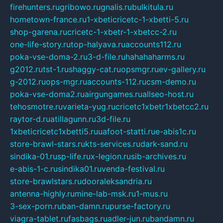
firehunters.ru
gribowo.ru
gnalis.ru
bulkitula.ru
hometown-france.ru
1-xbeticricetc-1-xbetti-5.ru
shop-garena.ru
cricetc-1-xbetr-1-xbetcc-2.ru
one-life-story.ru
top-halyava.ru
accounts112.ru
poka-vse-doma-2.ru
3-d-file.ru
hahahaharms.ru
g2012.ru
tst-1.ru
shaggy-cat.ru
opsmgr.ru
ev-gallery.ru
g-2012.ru
ops-mgr.ru
accounts-112.ru
csm-demo.ru
poka-vse-doma2.ru
airgungames.ru
allseo-host.ru
tehosmotre.ru
varieta-yug.ru
cricetc1xbetr1xbetcc2.ru
raytor-d.ru
atillagunn.ru
3d-file.ru
1xbeticricetc1xbetti5.ru
uafoot-statti.ru
e-abis1c.ru
store-brawl-stars.ru
kts-services.ru
dark-sand.ru
sindika-01.ru
sp-life.ru
x-legion.ru
sib-archives.ru
e-abis-1-c.ru
sindika01.ru
venda-festival.ru
store-brawlstars.ru
dooraleksandria.ru
antenna-highly.ru
mine-lab-msk.ru
1-mus.ru
3-sex-porn.ru
ban-damn.ru
purse-factory.ru
viagra-tablet.ru
fasbags.ru
adler-jun.ru
bandamn.ru