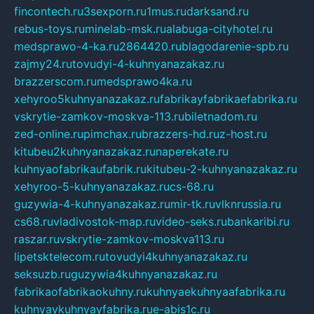
fincontech.ru
3sexporn.ru
1mus.ru
darksand.ru
rebus-toys.ru
minelab-msk.ru
alabuga-cityhotel.ru
medsprawo-4-ka.ru
2864420.ru
blagodarenie-spb.ru
zajmy24.ru
tovudyi-4-kuhnyanazakaz.ru
brazzerscom.ru
medsprawo4ka.ru
xehyroo5kuhnyanazakaz.ru
fabrikayfabrikaefabrika.ru
vskrytie-zamkov-moskva-113.ru
biletnadom.ru
zed-online.ru
pimchax.ru
brazzers-hd.ru
z-host.ru
kitubeu2kuhnyanazakaz.ru
naperekate.ru
kuhnyaofabrikaufabrik.ru
kitubeu-2-kuhnyanazakaz.ru
xehyroo-5-kuhnyanazakaz.ru
cs-68.ru
guzywia-4-kuhnyanazakaz.ru
mir-tk.ru
vlknrussia.ru
cs68.ru
vladivostok-map.ru
video-seks.ru
bankaribi.ru
raszar.ru
vskrytie-zamkov-moskva113.ru
lipetsktelecom.ru
tovudyi4kuhnyanazakaz.ru
seksuzb.ru
guzywia4kuhnyanazakaz.ru
fabrikaofabrikaokuhny.ru
kuhnyaekuhnyaafabrika.ru
kuhnyaykuhnyayfabrika.ru
e-abis1c.ru