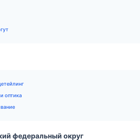
гут
детейлинг
 и оптика
ивание
ский федеральный округ