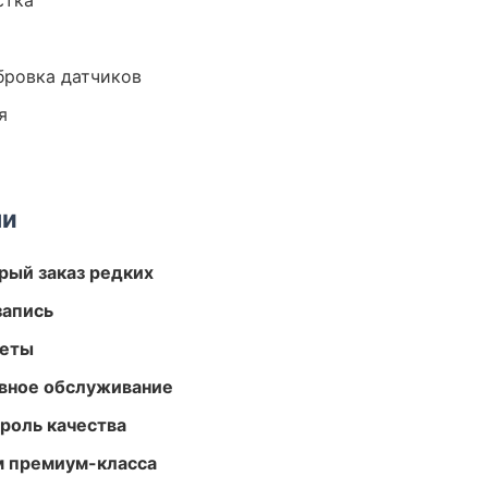
стка
ибровка датчиков
я
ми
рый заказ редких
запись
меты
вное обслуживание
роль качества
м премиум-класса