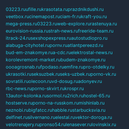
03223.ru
ufille.ru
krasotata.ru
prazdnikdushi.ru
veetbox.ru
cinemapost.ru
ciam-fr.ru
kraft-you.ru
mega-press.ru
03223.ru
web-explore.ru
rastenuya.ru
eurovision-russia.ru
strah-news.ru
freeride-team.ru
itrack-24.ru
sexshopexpress.ru
autostudiopro.ru
alabuga-cityhotel.ru
pornv.ru
atlantpereezd.ru
bud-em-znakomye.ru
a-cdc.ru
elektrostal-news.ru
korolevremont-market.ru
budem-znakomye.ru
oooagrosnab.ru
fpodaso.ru
emfire.ru
pro-otdelky.ru
ukrasotki.ru
seksuzbek.ru
seks-uzbek.ru
porno-vk.ru
sovratili.ru
olecoon.ru
vd-dosug.ru
adonyev.ru
rbc-news.ru
porno-skvirt.ru
krospr.ru
13autor-kolonka.ru
sormol.ru
2rich.ru
hostel-65.ru
hostserve.ru
porno-na-russkom.ru
mishinlab.ru
neznobi.ru
bigfatcc.ru
habble.ru
starbucksvia.ru
delfinet.ru
silvernano.ru
elestal.ru
vektor-doroga.ru
velotrenajery.ru
pronso54.ru
lenasever.ru
lovinskix.ru