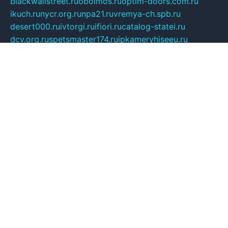
blackwallstreet.ru
oboimos.ru
optim-doors.com.ru
ikuch.ru
nycr.org.ru
npa21.ru
vremya-ch.spb.ru
desert000.ru
ivtorgi.ru
ifiori.ru
catalog-statei.ru
dcv.org.ru
spetsmaster174.ru
ipkameryhiseeu.ru
dum26.ru
ruspol.spb.ru
fr-opendp.ru
kam-solnyshko.ru
cheyenne-arapaho.ru
sevzapmetal.spb.ru
ted-lapidus.spb.ru
parasite-eliminator.ru
sigma-complete.ru
modernworld.ru
dama-moda.ru
eholot-group.ru
sk-nvkz.ru
DRONGOLD.RU
democratia2.ru
i-farmer.ru
mass-sport.org
jablonex.spb.ru
bookmess.ru
linkword.ru
refineua.com.ru
cs-spec.net.ru
altay-mebel.ru
DNK-THEATRE.RU
mechaniks.spb.ru
ipcamtechage.ru
skosta.ru
a-sun.ru
stroy-ldsp.ru
snowlands.org.ru
childrensshoes.ru
mrlizzy.ru
mebelsofiakrd.ru
bulizhenko.ru
rumantick.net.ru
mtszerno.ru
daily-fishing.ru
glushiteli-v-spb.ru
megasat.org.ru
localization.net.ru
flyingfish.pp.ru
ds5teremok.ru