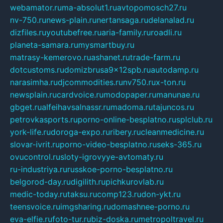
webamator.ru
ma-absolut1.ru
avtopomosch27.ru
nv-750.ru
news-plain.ru
nertansaga.ru
delanalad.ru
dizfiles.ru
youtubefree.ru
aria-family.ru
roadli.ru
planeta-samara.ru
mysmartbuy.ru
matrasy-kemerovo.ru
ashanet.ru
trade-farm.ru
dotcustoms.ru
domizbrusa9x12spb.ru
autodamp.ru
narasimha.ru
djcommodities.ru
nv750.ru
x-ton.ru
newsplain.ru
cardvoice.ru
modopaper.ru
manunae.ru
gbget.ru
alfeihavsalnassr.ru
madoma.ru
tajuncos.ru
petrovkasports.ru
porno-online-besplatno.ru
splclub.ru
york-life.ru
doroga-expo.ru
ribery.ru
cleanmedicine.ru
slovar-ivrit.ru
porno-video-besplatno.ru
seks-365.ru
ovucontrol.ru
sloty-igrovyye-avtomaty.ru
ru-industriya.ru
russkoe-porno-besplatno.ru
belgorod-day.ru
digilith.ru
pichkurovlab.ru
medic-today.ru
taksu.ru
comp123.ru
don-ykt.ru
teensvoice.ru
imgsharing.ru
domashnee-porno.ru
eva-elfie.ru
foto-tur.ru
biz-doska.ru
metropoltravel.ru