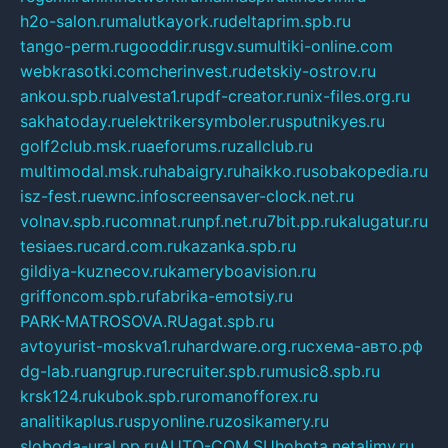
h2o-salon.ru
malutkayork.ru
deltaprim.spb.ru
tango-perm.ru
gooddir.ru
sgv.su
multiki-online.com
webkrasotki.com
cherinvest.ru
detskiy-ostrov.ru
ankou.spb.ru
alvesta1.ru
pdf-creator.ru
nix-files.org.ru
sakhatoday.ru
elektrikersymboler.ru
sputnikyes.ru
golf2club.msk.ru
aeforums.ru
zallclub.ru
multimodal.msk.ru
habaigry.ru
haikko.ru
sobakopedia.ru
isz-fest.ru
ewnc.info
screensaver-clock.net.ru
volnav.spb.ru
comnat.ru
npf.net.ru
7bit.pp.ru
kalugatur.ru
tesiaes.ru
card.com.ru
kazanka.spb.ru
gildiya-kuznecov.ru
kameryboavision.ru
griffoncom.spb.ru
fabrika-emotsiy.ru
PARK-MATROSOVA.RU
agat.spb.ru
avtoyurist-moskva1.ru
hardware.org.ru
схема-авто.рф
dg-lab.ru
angrup.ru
recruiter.spb.ru
music8.spb.ru
krsk124.ru
kubok.spb.ru
romanofforex.ru
analitikaplus.ru
spyonline.ru
zosikamery.ru
sloboda-ural.pp.ru
AUTO-COM.SU
hohota.net
alimy.ru