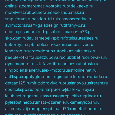
online-z.com
aromat-vostoka.ru
otdelkaexp.ru
mobilvest.ru
bbd.net.ru
mebelshop.msk.ru
smp-forum.ru
bastion-td.ru
kosmoscreative.ru
avrmotors.ru
art-galadesign.ru
tiffany-c.ru
ecostep-samara.ru
d-p.spb.ru
галактика73.рф
sko.com.ru
davitamebel-spb.ru
fotsis.ru
tesiaes.ru
kokoroyari.spb.ru
blesna-kazan.ru
mossilver.ru
lenderoq.ru
sergeydobrin.ru
tochkazvuka.msk.ru
people-of-art.ru
bezzubova.ru
clubtibet.ru
orior-aks.ru
dynamoauto.ru
szk-favorit.ru
carlines.ru
flatnsk.ru
kingbolenskaner.ru
alex-motor.ru
astroline.net.ru
act1.spb.ru
polyglot.com.ru
gidlipetsk.ru
ooo-driada.ru
detsad125.ru
mir-zdoroviya.ru
bruslanovo.ru
siterem.ru
council.spb.ru
лодкипатриот.рф
kafekolizey.ru
iclub.net.ru
gazon-easy.ru
sugarepilekb.ru
grinox.ru
pylesostineco.ru
msts-ozarenie.ru
kameryjooan.ru
artemovskij.ru
dopler.spb.ru
aid70.ru
metall-perm.ru