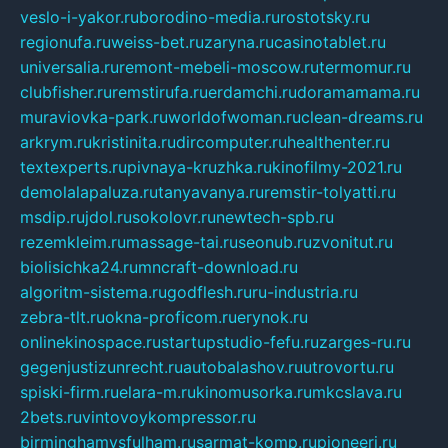
veslo-i-yakor.ru
borodino-media.ru
rostotsky.ru
regionufa.ru
weiss-bet.ru
zaryna.ru
casinotablet.ru
universalia.ru
remont-mebeli-moscow.ru
termomur.ru
clubfisher.ru
remstirufa.ru
erdamchi.ru
doramamama.ru
muraviovka-park.ru
worldofwoman.ru
clean-dreams.ru
arkrym.ru
kristinita.ru
dircomputer.ru
healthenter.ru
textexperts.ru
pivnaya-kruzhka.ru
kinofilmy-2021.ru
demolalapaluza.ru
tanyavanya.ru
remstir-tolyatti.ru
msdip.ru
jdol.ru
sokolovr.ru
newtech-spb.ru
rezemkleim.ru
massage-tai.ru
seonub.ru
zvonitut.ru
biolisichka24.ru
mncraft-download.ru
algoritm-sistema.ru
godflesh.ru
ru-industria.ru
zebra-tlt.ru
okna-proficom.ru
erynok.ru
onlinekinospace.ru
startupstudio-fefu.ru
zarges-ru.ru
gegenjustizunrecht.ru
autobalashov.ru
utrovortu.ru
spiski-firm.ru
elara-m.ru
kinomusorka.ru
mkcslava.ru
2bets.ru
vintovoykompressor.ru
birminghamvsfulham.ru
sarmat-komp.ru
pioneeri.ru