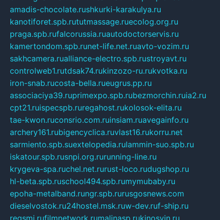
amadis-chocolate.ru
shkurki-karakulya.ru
kanotiforet.spb.ru
tutmassage.ru
ecolog.org.ru
praga.spb.ru
falcorussia.ru
autodoctorservis.ru
kamertondom.spb.ru
net-life.net.ru
avto-vozim.ru
sakhcamera.ru
alliance-electro.spb.ru
stroyavt.ru
controlweb1.ru
tdsak74.ru
kinzozo-ru.ru
kvotka.ru
iron-snab.ru
costa-bella.ru
eugrus.pp.ru
associaciya39.ru
primexpo.spb.ru
bezmorchin.ru
ia2.ru
cpt21.ru
ispecspb.ru
regahost.ru
kolosok-elita.ru
tae-kwon.ru
consrio.com.ru
insiam.ru
avegainfo.ru
archery161.ru
bigencyclica.ru
vlast16.ru
korru.net
sarmiento.spb.su
extelopedia.ru
lammin-suo.spb.ru
iskatour.spb.ru
snpi.org.ru
running-line.ru
krygeva-spa.ru
chel.net.ru
rust-loco.ru
dugshop.ru
hl-beta.spb.ru
school494.spb.ru
mymubaby.ru
epoha-metalband.ru
ngr.spb.ru
rusgosnews.com
dieselvostok.ru
24hostel.msk.ru
w-dev.ru
f-ship.ru
regsmi.ru
filmnetwork.ru
malinasp.ru
kinosvin.ru