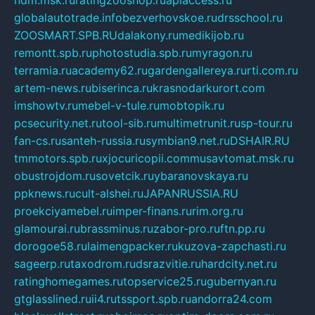
ndm.msk.ru
ratingzooshop.ru
apiaccess.ru
globalautotrade.info
bezverhovskoe.ru
drsschool.ru
ZOOSMART.SPB.RU
dalakony.ru
medikijob.ru
remontt.spb.ru
photostudia.spb.ru
myragon.ru
terramia.ru
academy62.ru
gardengallereya.ru
rti.com.ru
artem-news.ru
biserinca.ru
krasnodarkurort.com
imshowtv.ru
mebel-v-tule.ru
mobtopik.ru
pcsecurity.net.ru
tool-sib.ru
multimetrunit.ru
sp-tour.ru
fan-cs.ru
santeh-russia.ru
symbian9.net.ru
DSHAIR.RU
tmmotors.spb.ru
xjocuricopii.com
musavtomat.msk.ru
obustrojdom.ru
sovetcik.ru
ybaranovskaya.ru
ppknews.ru
cult-alshei.ru
JAPANRUSSIA.RU
proekciyamebel.ru
imper-finans.ru
rim.org.ru
glamourai.ru
brassminus.ru
zabor-pro.ru
ftn.pp.ru
dorogoe58.ru
laimengpacker.ru
kuzova-zapchasti.ru
sageerp.ru
taxodrom.ru
dsrazvitie.ru
hardcity.net.ru
ratinghomegames.ru
topservice25.ru
gubernyan.ru
gtglasslined.ru
ii4.ru
tssport.spb.ru
andorra24.com