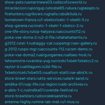
show-pets.ru
smartnews03.ru
discofoxworld.ru
miraclecoon.ru
pongup.ru
hostel65.ru
liura.ru
glasspb.ru
firehunters.ru
gribowo.ru
gnalis.ru
bulkitula.ru
hometown-france.ru
1-xbeticricetc-1-xbetti-5.ru
shop-garena.ru
cricetc-1-xbetr-1-xbetcc-2.ru
one-life-story.ru
top-halyava.ru
accounts112.ru
poka-vse-doma-2.ru
3-d-file.ru
hahahaharms.ru
g2012.ru
tst-1.ru
shaggy-cat.ru
opsmgr.ru
ev-gallery.ru
g-2012.ru
ops-mgr.ru
accounts-112.ru
csm-demo.ru
poka-vse-doma2.ru
airgungames.ru
allseo-host.ru
tehosmotre.ru
varieta-yug.ru
cricetc1xbetr1xbetcc2.ru
raytor-d.ru
atillagunn.ru
3d-file.ru
1xbeticricetc1xbetti5.ru
uafoot-statti.ru
e-abis1c.ru
store-brawl-stars.ru
kts-services.ru
dark-sand.ru
sindika-01.ru
sp-life.ru
x-legion.ru
sib-archives.ru
e-abis-1-c.ru
sindika01.ru
venda-festival.ru
store-brawlstars.ru
dooraleksandria.ru
antenna-highly.ru
mine-lab-msk.ru
1-mus.ru