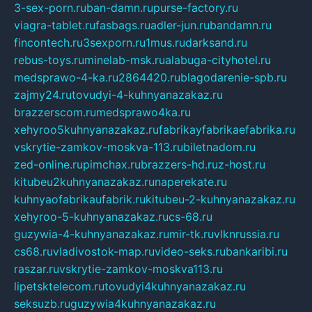
3-sex-porn.ru
ban-damn.ru
purse-factory.ru
viagra-tablet.ru
fasbags.ru
adler-jun.ru
bandamn.ru
fincontech.ru
3sexporn.ru
1mus.ru
darksand.ru
rebus-toys.ru
minelab-msk.ru
alabuga-cityhotel.ru
medsprawo-4-ka.ru
2864420.ru
blagodarenie-spb.ru
zajmy24.ru
tovudyi-4-kuhnyanazakaz.ru
brazzerscom.ru
medsprawo4ka.ru
xehyroo5kuhnyanazakaz.ru
fabrikayfabrikaefabrika.ru
vskrytie-zamkov-moskva-113.ru
biletnadom.ru
zed-online.ru
pimchax.ru
brazzers-hd.ru
z-host.ru
kitubeu2kuhnyanazakaz.ru
naperekate.ru
kuhnyaofabrikaufabrik.ru
kitubeu-2-kuhnyanazakaz.ru
xehyroo-5-kuhnyanazakaz.ru
cs-68.ru
guzywia-4-kuhnyanazakaz.ru
mir-tk.ru
vlknrussia.ru
cs68.ru
vladivostok-map.ru
video-seks.ru
bankaribi.ru
raszar.ru
vskrytie-zamkov-moskva113.ru
lipetsktelecom.ru
tovudyi4kuhnyanazakaz.ru
seksuzb.ru
guzywia4kuhnyanazakaz.ru