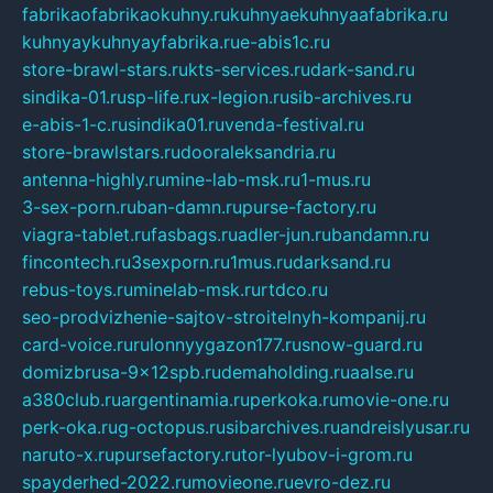
fabrikaofabrikaokuhny.ru
kuhnyaekuhnyaafabrika.ru
kuhnyaykuhnyayfabrika.ru
e-abis1c.ru
store-brawl-stars.ru
kts-services.ru
dark-sand.ru
sindika-01.ru
sp-life.ru
x-legion.ru
sib-archives.ru
e-abis-1-c.ru
sindika01.ru
venda-festival.ru
store-brawlstars.ru
dooraleksandria.ru
antenna-highly.ru
mine-lab-msk.ru
1-mus.ru
3-sex-porn.ru
ban-damn.ru
purse-factory.ru
viagra-tablet.ru
fasbags.ru
adler-jun.ru
bandamn.ru
fincontech.ru
3sexporn.ru
1mus.ru
darksand.ru
rebus-toys.ru
minelab-msk.ru
rtdco.ru
seo-prodvizhenie-sajtov-stroitelnyh-kompanij.ru
card-voice.ru
rulonnyygazon177.ru
snow-guard.ru
domizbrusa-9x12spb.ru
demaholding.ru
aalse.ru
a380club.ru
argentinamia.ru
perkoka.ru
movie-one.ru
perk-oka.ru
g-octopus.ru
sibarchives.ru
andreislyusar.ru
naruto-x.ru
pursefactory.ru
tor-lyubov-i-grom.ru
spayderhed-2022.ru
movieone.ru
evro-dez.ru