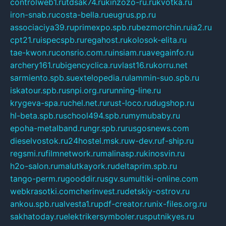
controlweb1.ru
tdsak74.ru
kinzozo-ru.ru
kvotka.ru
iron-snab.ru
costa-bella.ru
eugrus.pp.ru
associaciya39.ru
primexpo.spb.ru
bezmorchin.ru
ia2.ru
cpt21.ru
ispecspb.ru
regahost.ru
kolosok-elita.ru
tae-kwon.ru
consrio.com.ru
insiam.ru
avegainfo.ru
archery161.ru
bigencyclica.ru
vlast16.ru
korru.net
sarmiento.spb.su
extelopedia.ru
lammin-suo.spb.ru
iskatour.spb.ru
snpi.org.ru
running-line.ru
krygeva-spa.ru
chel.net.ru
rust-loco.ru
dugshop.ru
hl-beta.spb.ru
school494.spb.ru
mymubaby.ru
epoha-metalband.ru
ngr.spb.ru
rusgosnews.com
dieselvostok.ru
24hostel.msk.ru
w-dev.ru
f-ship.ru
regsmi.ru
filmnetwork.ru
malinasp.ru
kinosvin.ru
h2o-salon.ru
malutkayork.ru
deltaprim.spb.ru
tango-perm.ru
gooddir.ru
sgv.su
multiki-online.com
webkrasotki.com
cherinvest.ru
detskiy-ostrov.ru
ankou.spb.ru
alvesta1.ru
pdf-creator.ru
nix-files.org.ru
sakhatoday.ru
elektrikersymboler.ru
sputnikyes.ru