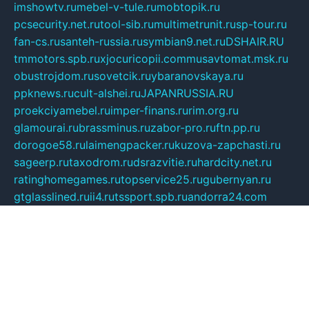
imshowtv.ru
mebel-v-tule.ru
mobtopik.ru
pcsecurity.net.ru
tool-sib.ru
multimetrunit.ru
sp-tour.ru
fan-cs.ru
santeh-russia.ru
symbian9.net.ru
DSHAIR.RU
tmmotors.spb.ru
xjocuricopii.com
musavtomat.msk.ru
obustrojdom.ru
sovetcik.ru
ybaranovskaya.ru
ppknews.ru
cult-alshei.ru
JAPANRUSSIA.RU
proekciyamebel.ru
imper-finans.ru
rim.org.ru
glamourai.ru
brassminus.ru
zabor-pro.ru
ftn.pp.ru
dorogoe58.ru
laimengpacker.ru
kuzova-zapchasti.ru
sageerp.ru
taxodrom.ru
dsrazvitie.ru
hardcity.net.ru
ratinghomegames.ru
topservice25.ru
gubernyan.ru
gtglasslined.ru
ii4.ru
tssport.spb.ru
andorra24.com
blackwallstreet.ru
oboimos.ru
optim-doors.com.ru
ikuch.ru
nycr.org.ru
npa21.ru
vremya-ch.spb.ru
desert000.ru
ivtorgi.ru
ifiori.ru
catalog-statei.ru
dcv.org.ru
spetsmaster174.ru
ipkameryhiseeu.ru
dum26.ru
ruspol.spb.ru
fr-opendp.ru
kam-solnyshko.ru
cheyenne-arapaho.ru
sevzapmetal.spb.ru