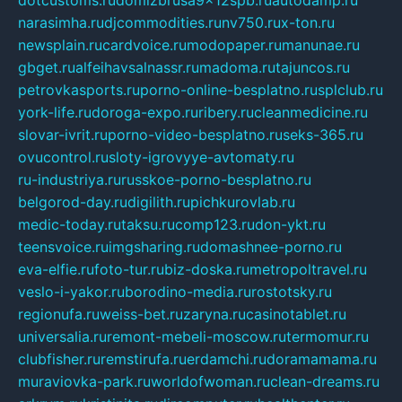
dotcustoms.ru
domizbrusa9x12spb.ru
autodamp.ru
narasimha.ru
djcommodities.ru
nv750.ru
x-ton.ru
newsplain.ru
cardvoice.ru
modopaper.ru
manunae.ru
gbget.ru
alfeihavsalnassr.ru
madoma.ru
tajuncos.ru
petrovkasports.ru
porno-online-besplatno.ru
splclub.ru
york-life.ru
doroga-expo.ru
ribery.ru
cleanmedicine.ru
slovar-ivrit.ru
porno-video-besplatno.ru
seks-365.ru
ovucontrol.ru
sloty-igrovyye-avtomaty.ru
ru-industriya.ru
russkoe-porno-besplatno.ru
belgorod-day.ru
digilith.ru
pichkurovlab.ru
medic-today.ru
taksu.ru
comp123.ru
don-ykt.ru
teensvoice.ru
imgsharing.ru
domashnee-porno.ru
eva-elfie.ru
foto-tur.ru
biz-doska.ru
metropoltravel.ru
veslo-i-yakor.ru
borodino-media.ru
rostotsky.ru
regionufa.ru
weiss-bet.ru
zaryna.ru
casinotablet.ru
universalia.ru
remont-mebeli-moscow.ru
termomur.ru
clubfisher.ru
remstirufa.ru
erdamchi.ru
doramamama.ru
muraviovka-park.ru
worldofwoman.ru
clean-dreams.ru