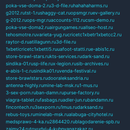
poka-vse-doma-2.ru
3-d-file.ru
hahahaharms.ru
g2012.ru
tst-1.ru
shaggy-cat.ru
opsmgr.ru
ev-gallery.ru
g-2012.ru
ops-mgr.ru
accounts-112.ru
csm-demo.ru
poka-vse-doma2.ru
airgungames.ru
allseo-host.ru
tehosmotre.ru
varieta-yug.ru
cricetc1xbetr1xbetcc2.ru
raytor-d.ru
atillagunn.ru
3d-file.ru
1xbeticricetc1xbetti5.ru
uafoot-statti.ru
e-abis1c.ru
store-brawl-stars.ru
kts-services.ru
dark-sand.ru
sindika-01.ru
sp-life.ru
x-legion.ru
sib-archives.ru
e-abis-1-c.ru
sindika01.ru
venda-festival.ru
store-brawlstars.ru
dooraleksandria.ru
antenna-highly.ru
mine-lab-msk.ru
1-mus.ru
3-sex-porn.ru
ban-damn.ru
purse-factory.ru
viagra-tablet.ru
fasbags.ru
adler-jun.ru
bandamn.ru
fincontech.ru
3sexporn.ru
1mus.ru
darksand.ru
rebus-toys.ru
minelab-msk.ru
alabuga-cityhotel.ru
medsprawo-4-ka.ru
2864420.ru
blagodarenie-spb.ru
zajmy24.ru
tovudyi-4-kuhnyanazakaz.ru