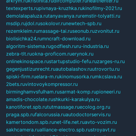
arkrym.ru
kristinita.ru
dircomputer.ru
healthenter.ru
textexperts.ru
pivnaya-kruzhka.ru
kinofilmy-2021.ru
demolalapaluza.ru
tanyavanya.ru
remstir-tolyatti.ru
msdip.ru
jdol.ru
sokolovr.ru
newtech-spb.ru
rezemkleim.ru
massage-tai.ru
seonub.ru
zvonitut.ru
biolisichka24.ru
mncraft-download.ru
algoritm-sistema.ru
godflesh.ru
ru-industria.ru
zebra-tlt.ru
okna-proficom.ru
erynok.ru
onlinekinospace.ru
startupstudio-fefu.ru
zarges-ru.ru
gegenjustizunrecht.ru
autobalashov.ru
utrovortu.ru
spiski-firm.ru
elara-m.ru
kinomusorka.ru
mkcslava.ru
2bets.ru
vintovoykompressor.ru
birminghamvsfulham.ru
sarmat-komp.ru
pioneeri.ru
amadis-chocolate.ru
shkurki-karakulya.ru
kanotiforet.spb.ru
tutmassage.ru
ecolog.org.ru
praga.spb.ru
falcorussia.ru
autodoctorservis.ru
kamertondom.spb.ru
net-life.net.ru
avto-vozim.ru
sakhcamera.ru
alliance-electro.spb.ru
stroyavt.ru