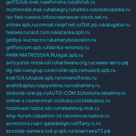
golf2club.msk.ru
aeforums.ru
zallclub.ru
multimodal.msk.ru
habaigry.ru
haikko.ru
sobakopedia.ru
isz-fest.ru
ewnc.info
screensaver-clock.net.ru
volnav.spb.ru
comnat.ru
npf.net.ru
7bit.pp.ru
kalugatur.ru
tesiaes.ru
card.com.ru
kazanka.spb.ru
gildiya-kuznecov.ru
kameryboavision.ru
griffoncom.spb.ru
fabrika-emotsiy.ru
PARK-MATROSOVA.RU
agat.spb.ru
avtoyurist-moskva1.ru
hardware.org.ru
схема-авто.рф
dg-lab.ru
angrup.ru
recruiter.spb.ru
music8.spb.ru
krsk124.ru
kubok.spb.ru
romanofforex.ru
analitikaplus.ru
spyonline.ru
zosikamery.ru
sloboda-ural.pp.ru
AUTO-COM.SU
hohota.net
alimy.ru
online-z.com
aromat-vostoka.ru
otdelkaexp.ru
mobilvest.ru
bbd.net.ru
mebelshop.msk.ru
smp-forum.ru
bastion-td.ru
kosmoscreative.ru
avrmotors.ru
art-galadesign.ru
tiffany-c.ru
ecostep-samara.ru
d-p.spb.ru
галактика73.рф