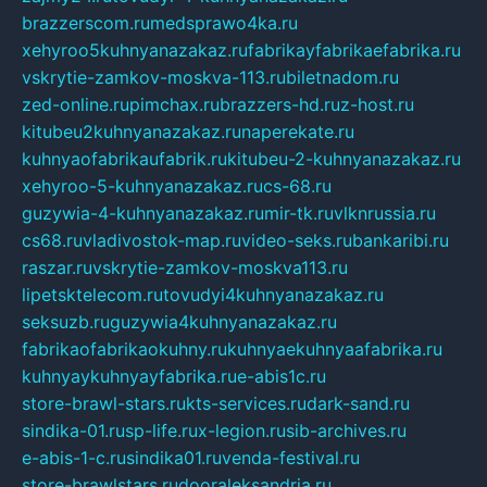
brazzerscom.ru
medsprawo4ka.ru
xehyroo5kuhnyanazakaz.ru
fabrikayfabrikaefabrika.ru
vskrytie-zamkov-moskva-113.ru
biletnadom.ru
zed-online.ru
pimchax.ru
brazzers-hd.ru
z-host.ru
kitubeu2kuhnyanazakaz.ru
naperekate.ru
kuhnyaofabrikaufabrik.ru
kitubeu-2-kuhnyanazakaz.ru
xehyroo-5-kuhnyanazakaz.ru
cs-68.ru
guzywia-4-kuhnyanazakaz.ru
mir-tk.ru
vlknrussia.ru
cs68.ru
vladivostok-map.ru
video-seks.ru
bankaribi.ru
raszar.ru
vskrytie-zamkov-moskva113.ru
lipetsktelecom.ru
tovudyi4kuhnyanazakaz.ru
seksuzb.ru
guzywia4kuhnyanazakaz.ru
fabrikaofabrikaokuhny.ru
kuhnyaekuhnyaafabrika.ru
kuhnyaykuhnyayfabrika.ru
e-abis1c.ru
store-brawl-stars.ru
kts-services.ru
dark-sand.ru
sindika-01.ru
sp-life.ru
x-legion.ru
sib-archives.ru
e-abis-1-c.ru
sindika01.ru
venda-festival.ru
store-brawlstars.ru
dooraleksandria.ru