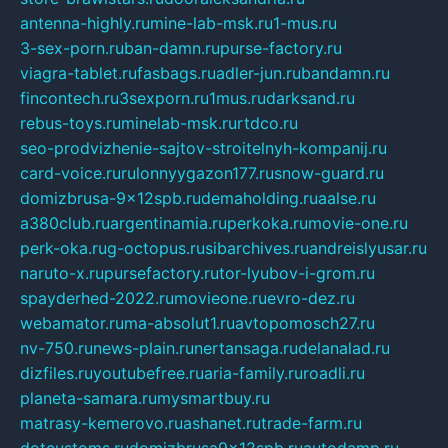
antenna-highly.ru
mine-lab-msk.ru
1-mus.ru
3-sex-porn.ru
ban-damn.ru
purse-factory.ru
viagra-tablet.ru
fasbags.ru
adler-jun.ru
bandamn.ru
fincontech.ru
3sexporn.ru
1mus.ru
darksand.ru
rebus-toys.ru
minelab-msk.ru
rtdco.ru
seo-prodvizhenie-sajtov-stroitelnyh-kompanij.ru
card-voice.ru
rulonnyygazon177.ru
snow-guard.ru
domizbrusa-9x12spb.ru
demaholding.ru
aalse.ru
a380club.ru
argentinamia.ru
perkoka.ru
movie-one.ru
perk-oka.ru
g-octopus.ru
sibarchives.ru
andreislyusar.ru
naruto-x.ru
pursefactory.ru
tor-lyubov-i-grom.ru
spayderhed-2022.ru
movieone.ru
evro-dez.ru
webamator.ru
ma-absolut1.ru
avtopomosch27.ru
nv-750.ru
news-plain.ru
nertansaga.ru
delanalad.ru
dizfiles.ru
youtubefree.ru
aria-family.ru
roadli.ru
planeta-samara.ru
mysmartbuy.ru
matrasy-kemerovo.ru
ashanet.ru
trade-farm.ru