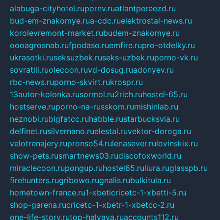
alabuga-cityhotel.ru
pornv.ru
atlantpereezd.ru
bud-em-znakomye.ru
a-cdc.ru
elektrostal-news.ru
korolevremont-market.ru
budem-znakomye.ru
oooagrosnab.ru
fpodaso.ru
emfire.ru
pro-otdelky.ru
ukrasotki.ru
seksuzbek.ru
seks-uzbek.ru
porno-vk.ru
sovratili.ru
olecoon.ru
vd-dosug.ru
adonyev.ru
rbc-news.ru
porno-skvirt.ru
krospr.ru
13autor-kolonka.ru
sormol.ru
2rich.ru
hostel-65.ru
hostserve.ru
porno-na-russkom.ru
mishinlab.ru
neznobi.ru
bigfatcc.ru
habble.ru
starbucksvia.ru
delfinet.ru
silvernano.ru
elestal.ru
vektor-doroga.ru
velotrenajery.ru
pronso54.ru
lenasever.ru
lovinskix.ru
show-pets.ru
smartnews03.ru
discofoxworld.ru
miraclecoon.ru
pongup.ru
hostel65.ru
liura.ru
glasspb.ru
firehunters.ru
gribowo.ru
gnalis.ru
bulkitula.ru
hometown-france.ru
1-xbeticricetc-1-xbetti-5.ru
shop-garena.ru
cricetc-1-xbetr-1-xbetcc-2.ru
one-life-story.ru
top-halyava.ru
accounts112.ru