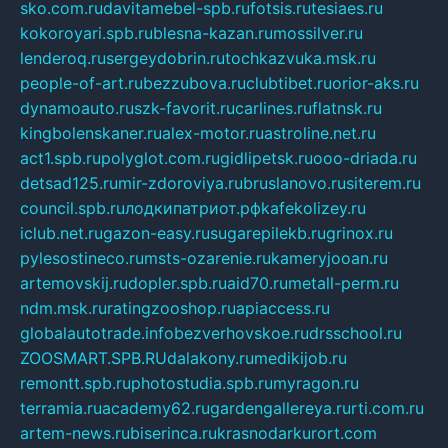
sko.com.ru
davitamebel-spb.ru
fotsis.ru
tesiaes.ru
kokoroyari.spb.ru
blesna-kazan.ru
mossilver.ru
lenderoq.ru
sergeydobrin.ru
tochkazvuka.msk.ru
people-of-art.ru
bezzubova.ru
clubtibet.ru
orior-aks.ru
dynamoauto.ru
szk-favorit.ru
carlines.ru
flatnsk.ru
kingbolenskaner.ru
alex-motor.ru
astroline.net.ru
act1.spb.ru
polyglot.com.ru
gidlipetsk.ru
ooo-driada.ru
detsad125.ru
mir-zdoroviya.ru
bruslanovo.ru
siterem.ru
council.spb.ru
лодкипатриот.рф
kafekolizey.ru
iclub.net.ru
gazon-easy.ru
sugarepilekb.ru
grinox.ru
pylesostineco.ru
msts-ozarenie.ru
kameryjooan.ru
artemovskij.ru
dopler.spb.ru
aid70.ru
metall-perm.ru
ndm.msk.ru
ratingzooshop.ru
apiaccess.ru
globalautotrade.info
bezverhovskoe.ru
drsschool.ru
ZOOSMART.SPB.RU
dalakony.ru
medikijob.ru
remontt.spb.ru
photostudia.spb.ru
myragon.ru
terramia.ru
academy62.ru
gardengallereya.ru
rti.com.ru
artem-news.ru
biserinca.ru
krasnodarkurort.com