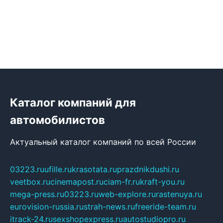
Каталог компаний для
автомобилистов
Актуальный каталог компаний по всей России
03223.ru
ufille.ru
krasotata.ru
prazdnikdushi.ru
veetbox.ru
cinemapost.ru
ciam-fr.ru
kraft-you.ru
mega-press.ru
03223.ru
web-explore.ru
rastenuya.ru
eurovision-russia.ru
strah-news.ru
freeride-team.ru
itrack-24.ru
sexshopexpress.ru
autostudiopro.ru