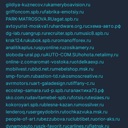
gildiya-kuznecov.ru
kameryboavision.ru
griffoncom.spb.ru
fabrika-emotsiy.ru
PARK-MATROSOVA.RU
agat.spb.ru
avtoyurist-moskva1.ru
hardware.org.ru
схема-авто.рф
dg-lab.ru
angrup.ru
recruiter.spb.ru
music8.spb.ru
krsk124.ru
kubok.spb.ru
romanofforex.ru
analitikaplus.ru
spyonline.ru
zosikamery.ru
sloboda-ural.pp.ru
AUTO-COM.SU
hohota.net
alimy.ru
online-z.com
aromat-vostoka.ru
otdelkaexp.ru
mobilvest.ru
bbd.net.ru
mebelshop.msk.ru
smp-forum.ru
bastion-td.ru
kosmoscreative.ru
avrmotors.ru
art-galadesign.ru
tiffany-c.ru
ecostep-samara.ru
d-p.spb.ru
галактика73.рф
sko.com.ru
davitamebel-spb.ru
fotsis.ru
tesiaes.ru
kokoroyari.spb.ru
blesna-kazan.ru
mossilver.ru
lenderoq.ru
sergeydobrin.ru
tochkazvuka.msk.ru
people-of-art.ru
bezzubova.ru
clubtibet.ru
orior-aks.ru
dynamoauto.ru
szk-favorit.ru
carlines.ru
flatnsk.ru