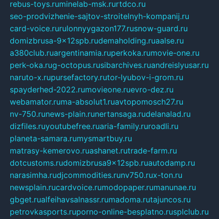
rebus-toys.ru
minelab-msk.ru
rtdco.ru
seo-prodvizhenie-sajtov-stroitelnyh-kompanij.ru
card-voice.ru
rulonnyygazon177.ru
snow-guard.ru
domizbrusa-9x12spb.ru
demaholding.ru
aalse.ru
a380club.ru
argentinamia.ru
perkoka.ru
movie-one.ru
perk-oka.ru
g-octopus.ru
sibarchives.ru
andreislyusar.ru
naruto-x.ru
pursefactory.ru
tor-lyubov-i-grom.ru
spayderhed-2022.ru
movieone.ru
evro-dez.ru
webamator.ru
ma-absolut1.ru
avtopomosch27.ru
nv-750.ru
news-plain.ru
nertansaga.ru
delanalad.ru
dizfiles.ru
youtubefree.ru
aria-family.ru
roadli.ru
planeta-samara.ru
mysmartbuy.ru
matrasy-kemerovo.ru
ashanet.ru
trade-farm.ru
dotcustoms.ru
domizbrusa9x12spb.ru
autodamp.ru
narasimha.ru
djcommodities.ru
nv750.ru
x-ton.ru
newsplain.ru
cardvoice.ru
modopaper.ru
manunae.ru
gbget.ru
alfeihavsalnassr.ru
madoma.ru
tajuncos.ru
petrovkasports.ru
porno-online-besplatno.ru
splclub.ru