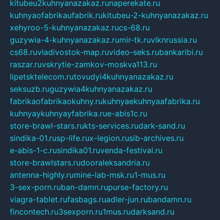
kitubeu2kuhnyanazakaz.ru
naperekate.ru
kuhnyaofabrikaufabrik.ru
kitubeu-2-kuhnyanazakaz.ru
xehyroo-5-kuhnyanazakaz.ru
cs-68.ru
guzywia-4-kuhnyanazakaz.ru
mir-tk.ru
vlknrussia.ru
cs68.ru
vladivostok-map.ru
video-seks.ru
bankaribi.ru
raszar.ru
vskrytie-zamkov-moskva113.ru
lipetsktelecom.ru
tovudyi4kuhnyanazakaz.ru
seksuzb.ru
guzywia4kuhnyanazakaz.ru
fabrikaofabrikaokuhny.ru
kuhnyaekuhnyaafabrika.ru
kuhnyaykuhnyayfabrika.ru
e-abis1c.ru
store-brawl-stars.ru
kts-services.ru
dark-sand.ru
sindika-01.ru
sp-life.ru
x-legion.ru
sib-archives.ru
e-abis-1-c.ru
sindika01.ru
venda-festival.ru
store-brawlstars.ru
dooraleksandria.ru
antenna-highly.ru
mine-lab-msk.ru
1-mus.ru
3-sex-porn.ru
ban-damn.ru
purse-factory.ru
viagra-tablet.ru
fasbags.ru
adler-jun.ru
bandamn.ru
fincontech.ru
3sexporn.ru
1mus.ru
darksand.ru