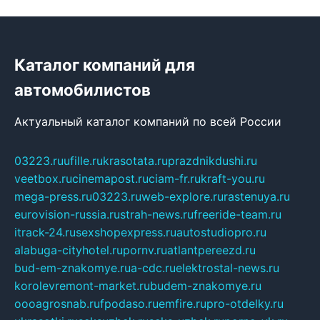
Каталог компаний для
автомобилистов
Актуальный каталог компаний по всей России
03223.ru
ufille.ru
krasotata.ru
prazdnikdushi.ru
veetbox.ru
cinemapost.ru
ciam-fr.ru
kraft-you.ru
mega-press.ru
03223.ru
web-explore.ru
rastenuya.ru
eurovision-russia.ru
strah-news.ru
freeride-team.ru
itrack-24.ru
sexshopexpress.ru
autostudiopro.ru
alabuga-cityhotel.ru
pornv.ru
atlantpereezd.ru
bud-em-znakomye.ru
a-cdc.ru
elektrostal-news.ru
korolevremont-market.ru
budem-znakomye.ru
oooagrosnab.ru
fpodaso.ru
emfire.ru
pro-otdelky.ru