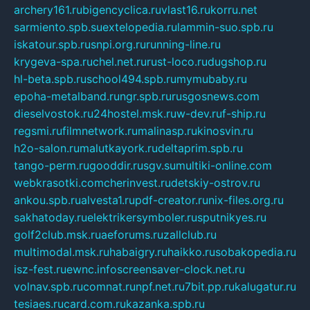
archery161.ru
bigencyclica.ru
vlast16.ru
korru.net
sarmiento.spb.su
extelopedia.ru
lammin-suo.spb.ru
iskatour.spb.ru
snpi.org.ru
running-line.ru
krygeva-spa.ru
chel.net.ru
rust-loco.ru
dugshop.ru
hl-beta.spb.ru
school494.spb.ru
mymubaby.ru
epoha-metalband.ru
ngr.spb.ru
rusgosnews.com
dieselvostok.ru
24hostel.msk.ru
w-dev.ru
f-ship.ru
regsmi.ru
filmnetwork.ru
malinasp.ru
kinosvin.ru
h2o-salon.ru
malutkayork.ru
deltaprim.spb.ru
tango-perm.ru
gooddir.ru
sgv.su
multiki-online.com
webkrasotki.com
cherinvest.ru
detskiy-ostrov.ru
ankou.spb.ru
alvesta1.ru
pdf-creator.ru
nix-files.org.ru
sakhatoday.ru
elektrikersymboler.ru
sputnikyes.ru
golf2club.msk.ru
aeforums.ru
zallclub.ru
multimodal.msk.ru
habaigry.ru
haikko.ru
sobakopedia.ru
isz-fest.ru
ewnc.info
screensaver-clock.net.ru
volnav.spb.ru
comnat.ru
npf.net.ru
7bit.pp.ru
kalugatur.ru
tesiaes.ru
card.com.ru
kazanka.spb.ru