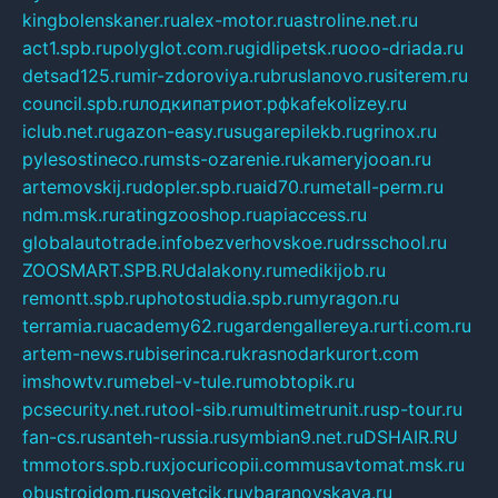
kingbolenskaner.ru
alex-motor.ru
astroline.net.ru
act1.spb.ru
polyglot.com.ru
gidlipetsk.ru
ooo-driada.ru
detsad125.ru
mir-zdoroviya.ru
bruslanovo.ru
siterem.ru
council.spb.ru
лодкипатриот.рф
kafekolizey.ru
iclub.net.ru
gazon-easy.ru
sugarepilekb.ru
grinox.ru
pylesostineco.ru
msts-ozarenie.ru
kameryjooan.ru
artemovskij.ru
dopler.spb.ru
aid70.ru
metall-perm.ru
ndm.msk.ru
ratingzooshop.ru
apiaccess.ru
globalautotrade.info
bezverhovskoe.ru
drsschool.ru
ZOOSMART.SPB.RU
dalakony.ru
medikijob.ru
remontt.spb.ru
photostudia.spb.ru
myragon.ru
terramia.ru
academy62.ru
gardengallereya.ru
rti.com.ru
artem-news.ru
biserinca.ru
krasnodarkurort.com
imshowtv.ru
mebel-v-tule.ru
mobtopik.ru
pcsecurity.net.ru
tool-sib.ru
multimetrunit.ru
sp-tour.ru
fan-cs.ru
santeh-russia.ru
symbian9.net.ru
DSHAIR.RU
tmmotors.spb.ru
xjocuricopii.com
musavtomat.msk.ru
obustrojdom.ru
sovetcik.ru
ybaranovskaya.ru