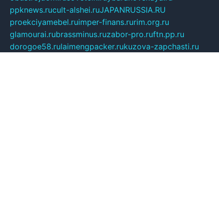
ppknews.ru
cult-alshei.ru
JAPANRUSSIA.RU
proekciyamebel.ru
imper-finans.ru
rim.org.ru
glamourai.ru
brassminus.ru
zabor-pro.ru
ftn.pp.ru
dorogoe58.ru
laimengpacker.ru
kuzova-zapchasti.ru
sageerp.ru
taxodrom.ru
dsrazvitie.ru
hardcity.net.ru
ratinghomegames.ru
topservice25.ru
gubernyan.ru
gtglasslined.ru
ii4.ru
tssport.spb.ru
andorra24.com
blackwallstreet.ru
oboimos.ru
optim-doors.com.ru
ikuch.ru
nycr.org.ru
npa21.ru
vremya-ch.spb.ru
desert000.ru
ivtorgi.ru
ifiori.ru
catalog-statei.ru
dcv.org.ru
spetsmaster174.ru
ipkameryhiseeu.ru
dum26.ru
ruspol.spb.ru
fr-opendp.ru
kam-solnyshko.ru
cheyenne-arapaho.ru
sevzapmetal.spb.ru
ted-lapidus.spb.ru
parasite-eliminator.ru
sigma-complete.ru
modernworld.ru
dama-moda.ru
eholot-group.ru
sk-nvkz.ru
DRONGOLD.RU
democratia2.ru
i-farmer.ru
mass-sport.org
jablonex.spb.ru
bookmess.ru
linkword.ru