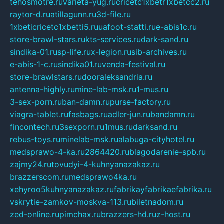
tehosmotre.ru
varieta-yug.ru
cricetc1xbetr1xbetcc2.ru
raytor-d.ru
atillagunn.ru
3d-file.ru
1xbeticricetc1xbetti5.ru
uafoot-statti.ru
e-abis1c.ru
store-brawl-stars.ru
kts-services.ru
dark-sand.ru
sindika-01.ru
sp-life.ru
x-legion.ru
sib-archives.ru
e-abis-1-c.ru
sindika01.ru
venda-festival.ru
store-brawlstars.ru
dooraleksandria.ru
antenna-highly.ru
mine-lab-msk.ru
1-mus.ru
3-sex-porn.ru
ban-damn.ru
purse-factory.ru
viagra-tablet.ru
fasbags.ru
adler-jun.ru
bandamn.ru
fincontech.ru
3sexporn.ru
1mus.ru
darksand.ru
rebus-toys.ru
minelab-msk.ru
alabuga-cityhotel.ru
medsprawo-4-ka.ru
2864420.ru
blagodarenie-spb.ru
zajmy24.ru
tovudyi-4-kuhnyanazakaz.ru
brazzerscom.ru
medsprawo4ka.ru
xehyroo5kuhnyanazakaz.ru
fabrikayfabrikaefabrika.ru
vskrytie-zamkov-moskva-113.ru
biletnadom.ru
zed-online.ru
pimchax.ru
brazzers-hd.ru
z-host.ru