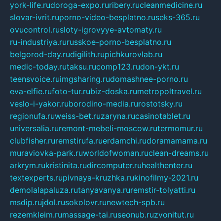
york-life.ru
doroga-expo.ru
ribery.ru
cleanmedicine.ru
slovar-ivrit.ru
porno-video-besplatno.ru
seks-365.ru
ovucontrol.ru
sloty-igrovyye-avtomaty.ru
ru-industriya.ru
russkoe-porno-besplatno.ru
belgorod-day.ru
digilith.ru
pichkurovlab.ru
medic-today.ru
taksu.ru
comp123.ru
don-ykt.ru
teensvoice.ru
imgsharing.ru
domashnee-porno.ru
eva-elfie.ru
foto-tur.ru
biz-doska.ru
metropoltravel.ru
veslo-i-yakor.ru
borodino-media.ru
rostotsky.ru
regionufa.ru
weiss-bet.ru
zaryna.ru
casinotablet.ru
universalia.ru
remont-mebeli-moscow.ru
termomur.ru
clubfisher.ru
remstirufa.ru
erdamchi.ru
doramamama.ru
muraviovka-park.ru
worldofwoman.ru
clean-dreams.ru
arkrym.ru
kristinita.ru
dircomputer.ru
healthenter.ru
textexperts.ru
pivnaya-kruzhka.ru
kinofilmy-2021.ru
demolalapaluza.ru
tanyavanya.ru
remstir-tolyatti.ru
msdip.ru
jdol.ru
sokolovr.ru
newtech-spb.ru
rezemkleim.ru
massage-tai.ru
seonub.ru
zvonitut.ru