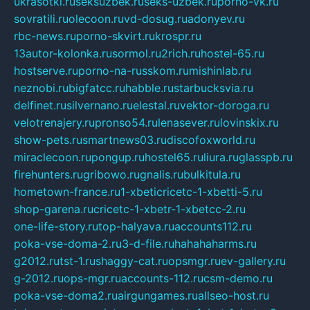
ukrasotki.ru
seksuzbek.ru
seks-uzbek.ru
porno-vk.ru
sovratili.ru
olecoon.ru
vd-dosug.ru
adonyev.ru
rbc-news.ru
porno-skvirt.ru
krospr.ru
13autor-kolonka.ru
sormol.ru
2rich.ru
hostel-65.ru
hostserve.ru
porno-na-russkom.ru
mishinlab.ru
neznobi.ru
bigfatcc.ru
habble.ru
starbucksvia.ru
delfinet.ru
silvernano.ru
elestal.ru
vektor-doroga.ru
velotrenajery.ru
pronso54.ru
lenasever.ru
lovinskix.ru
show-pets.ru
smartnews03.ru
discofoxworld.ru
miraclecoon.ru
pongup.ru
hostel65.ru
liura.ru
glasspb.ru
firehunters.ru
gribowo.ru
gnalis.ru
bulkitula.ru
hometown-france.ru
1-xbeticricetc-1-xbetti-5.ru
shop-garena.ru
cricetc-1-xbetr-1-xbetcc-2.ru
one-life-story.ru
top-halyava.ru
accounts112.ru
poka-vse-doma-2.ru
3-d-file.ru
hahahaharms.ru
g2012.ru
tst-1.ru
shaggy-cat.ru
opsmgr.ru
ev-gallery.ru
g-2012.ru
ops-mgr.ru
accounts-112.ru
csm-demo.ru
poka-vse-doma2.ru
airgungames.ru
allseo-host.ru