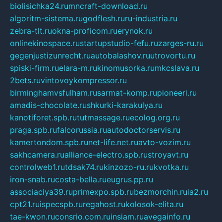
biolisichka24.ru
mncraft-download.ru
algoritm-sistema.ru
godflesh.ru
ru-industria.ru
zebra-tlt.ru
okna-proficom.ru
erynok.ru
onlinekinospace.ru
startupstudio-fefu.ru
zarges-ru.ru
gegenjustizunrecht.ru
autobalashov.ru
utrovortu.ru
spiski-firm.ru
elara-m.ru
kinomusorka.ru
mkcslava.ru
2bets.ru
vintovoykompressor.ru
birminghamvsfulham.ru
sarmat-komp.ru
pioneeri.ru
amadis-chocolate.ru
shkurki-karakulya.ru
kanotiforet.spb.ru
tutmassage.ru
ecolog.org.ru
praga.spb.ru
falcorussia.ru
autodoctorservis.ru
kamertondom.spb.ru
net-life.net.ru
avto-vozim.ru
sakhcamera.ru
alliance-electro.spb.ru
stroyavt.ru
controlweb1.ru
tdsak74.ru
kinzozo-ru.ru
kvotka.ru
iron-snab.ru
costa-bella.ru
eugrus.pp.ru
associaciya39.ru
primexpo.spb.ru
bezmorchin.ru
ia2.ru
cpt21.ru
ispecspb.ru
regahost.ru
kolosok-elita.ru
tae-kwon.ru
consrio.com.ru
insiam.ru
avegainfo.ru