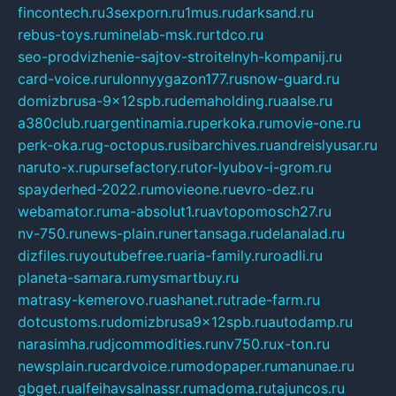
fincontech.ru
3sexporn.ru
1mus.ru
darksand.ru
rebus-toys.ru
minelab-msk.ru
rtdco.ru
seo-prodvizhenie-sajtov-stroitelnyh-kompanij.ru
card-voice.ru
rulonnyygazon177.ru
snow-guard.ru
domizbrusa-9x12spb.ru
demaholding.ru
aalse.ru
a380club.ru
argentinamia.ru
perkoka.ru
movie-one.ru
perk-oka.ru
g-octopus.ru
sibarchives.ru
andreislyusar.ru
naruto-x.ru
pursefactory.ru
tor-lyubov-i-grom.ru
spayderhed-2022.ru
movieone.ru
evro-dez.ru
webamator.ru
ma-absolut1.ru
avtopomosch27.ru
nv-750.ru
news-plain.ru
nertansaga.ru
delanalad.ru
dizfiles.ru
youtubefree.ru
aria-family.ru
roadli.ru
planeta-samara.ru
mysmartbuy.ru
matrasy-kemerovo.ru
ashanet.ru
trade-farm.ru
dotcustoms.ru
domizbrusa9x12spb.ru
autodamp.ru
narasimha.ru
djcommodities.ru
nv750.ru
x-ton.ru
newsplain.ru
cardvoice.ru
modopaper.ru
manunae.ru
gbget.ru
alfeihavsalnassr.ru
madoma.ru
tajuncos.ru