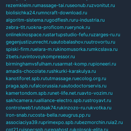
rezemkleim.ru
massage-tai.ru
seonub.ru
zvonitut.ru
biolisichka24.ru
mncraft-download.ru
algoritm-sistema.ru
godflesh.ru
ru-industria.ru
zebra-tlt.ru
okna-proficom.ru
erynok.ru
onlinekinospace.ru
startupstudio-fefu.ru
zarges-ru.ru
gegenjustizunrecht.ru
autobalashov.ru
utrovortu.ru
spiski-firm.ru
elara-m.ru
kinomusorka.ru
mkcslava.ru
2bets.ru
vintovoykompressor.ru
birminghamvsfulham.ru
sarmat-komp.ru
pioneeri.ru
amadis-chocolate.ru
shkurki-karakulya.ru
kanotiforet.spb.ru
tutmassage.ru
ecolog.org.ru
praga.spb.ru
falcorussia.ru
autodoctorservis.ru
kamertondom.spb.ru
net-life.net.ru
avto-vozim.ru
sakhcamera.ru
alliance-electro.spb.ru
stroyavt.ru
controlweb1.ru
tdsak74.ru
kinzozo-ru.ru
kvotka.ru
iron-snab.ru
costa-bella.ru
eugrus.pp.ru
associaciya39.ru
primexpo.spb.ru
bezmorchin.ru
ia2.ru
cpt21.ru
ispecspb.ru
regahost.ru
kolosok-elita.ru