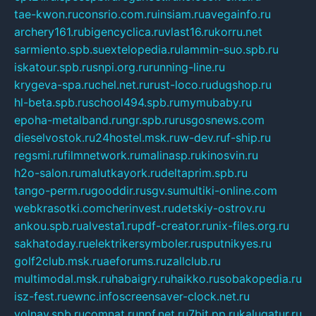
tae-kwon.ru
consrio.com.ru
insiam.ru
avegainfo.ru
archery161.ru
bigencyclica.ru
vlast16.ru
korru.net
sarmiento.spb.su
extelopedia.ru
lammin-suo.spb.ru
iskatour.spb.ru
snpi.org.ru
running-line.ru
krygeva-spa.ru
chel.net.ru
rust-loco.ru
dugshop.ru
hl-beta.spb.ru
school494.spb.ru
mymubaby.ru
epoha-metalband.ru
ngr.spb.ru
rusgosnews.com
dieselvostok.ru
24hostel.msk.ru
w-dev.ru
f-ship.ru
regsmi.ru
filmnetwork.ru
malinasp.ru
kinosvin.ru
h2o-salon.ru
malutkayork.ru
deltaprim.spb.ru
tango-perm.ru
gooddir.ru
sgv.su
multiki-online.com
webkrasotki.com
cherinvest.ru
detskiy-ostrov.ru
ankou.spb.ru
alvesta1.ru
pdf-creator.ru
nix-files.org.ru
sakhatoday.ru
elektrikersymboler.ru
sputnikyes.ru
golf2club.msk.ru
aeforums.ru
zallclub.ru
multimodal.msk.ru
habaigry.ru
haikko.ru
sobakopedia.ru
isz-fest.ru
ewnc.info
screensaver-clock.net.ru
volnav.spb.ru
comnat.ru
npf.net.ru
7bit.pp.ru
kalugatur.ru