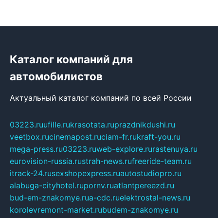
Каталог компаний для
автомобилистов
Актуальный каталог компаний по всей России
03223.ru
ufille.ru
krasotata.ru
prazdnikdushi.ru
veetbox.ru
cinemapost.ru
ciam-fr.ru
kraft-you.ru
mega-press.ru
03223.ru
web-explore.ru
rastenuya.ru
eurovision-russia.ru
strah-news.ru
freeride-team.ru
itrack-24.ru
sexshopexpress.ru
autostudiopro.ru
alabuga-cityhotel.ru
pornv.ru
atlantpereezd.ru
bud-em-znakomye.ru
a-cdc.ru
elektrostal-news.ru
korolevremont-market.ru
budem-znakomye.ru