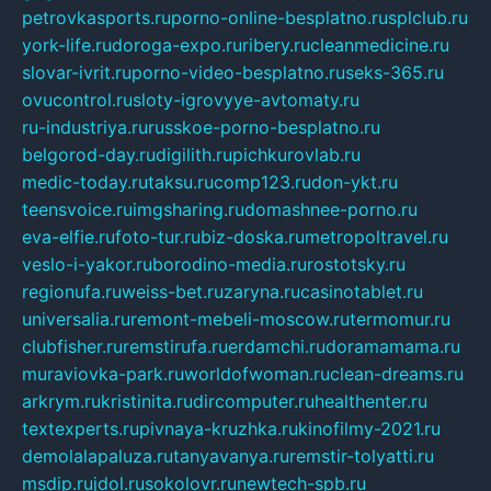
petrovkasports.ru
porno-online-besplatno.ru
splclub.ru
york-life.ru
doroga-expo.ru
ribery.ru
cleanmedicine.ru
slovar-ivrit.ru
porno-video-besplatno.ru
seks-365.ru
ovucontrol.ru
sloty-igrovyye-avtomaty.ru
ru-industriya.ru
russkoe-porno-besplatno.ru
belgorod-day.ru
digilith.ru
pichkurovlab.ru
medic-today.ru
taksu.ru
comp123.ru
don-ykt.ru
teensvoice.ru
imgsharing.ru
domashnee-porno.ru
eva-elfie.ru
foto-tur.ru
biz-doska.ru
metropoltravel.ru
veslo-i-yakor.ru
borodino-media.ru
rostotsky.ru
regionufa.ru
weiss-bet.ru
zaryna.ru
casinotablet.ru
universalia.ru
remont-mebeli-moscow.ru
termomur.ru
clubfisher.ru
remstirufa.ru
erdamchi.ru
doramamama.ru
muraviovka-park.ru
worldofwoman.ru
clean-dreams.ru
arkrym.ru
kristinita.ru
dircomputer.ru
healthenter.ru
textexperts.ru
pivnaya-kruzhka.ru
kinofilmy-2021.ru
demolalapaluza.ru
tanyavanya.ru
remstir-tolyatti.ru
msdip.ru
jdol.ru
sokolovr.ru
newtech-spb.ru