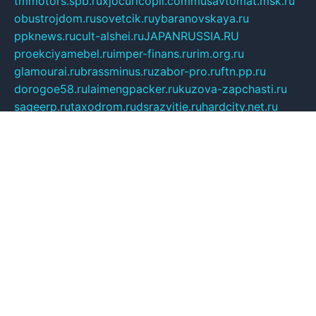
tmmotors.spb.ru
xjocuricopii.com
musavtomat.msk.ru
obustrojdom.ru
sovetcik.ru
ybaranovskaya.ru
ppknews.ru
cult-alshei.ru
JAPANRUSSIA.RU
proekciyamebel.ru
imper-finans.ru
rim.org.ru
glamourai.ru
brassminus.ru
zabor-pro.ru
ftn.pp.ru
dorogoe58.ru
laimengpacker.ru
kuzova-zapchasti.ru
sageerp.ru
taxodrom.ru
dsrazvitie.ru
hardcity.net.ru
ratinghomegames.ru
topservice25.ru
gubernyan.ru
gtglasslined.ru
ii4.ru
tssport.spb.ru
andorra24.com
blackwallstreet.ru
oboimos.ru
optim-doors.com.ru
ikuch.ru
nycr.org.ru
npa21.ru
vremya-ch.spb.ru
desert000.ru
ivtorgi.ru
ifiori.ru
catalog-statei.ru
dcv.org.ru
spetsmaster174.ru
ipkameryhiseeu.ru
dum26.ru
ruspol.spb.ru
fr-opendp.ru
kam-solnyshko.ru
cheyenne-arapaho.ru
sevzapmetal.spb.ru
ted-lapidus.spb.ru
parasite-eliminator.ru
sigma-complete.ru
modernworld.ru
dama-moda.ru
eholot-group.ru
sk-nvkz.ru
DRONGOLD.RU