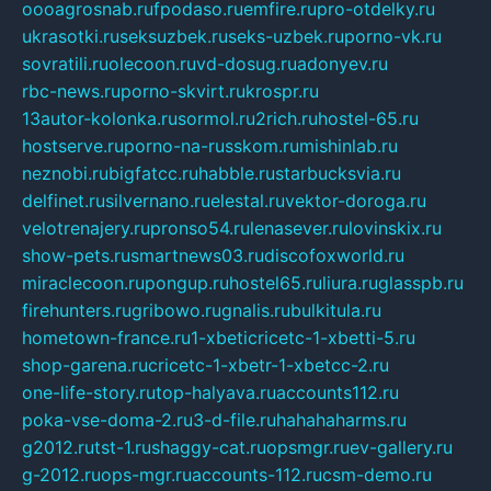
oooagrosnab.ru
fpodaso.ru
emfire.ru
pro-otdelky.ru
ukrasotki.ru
seksuzbek.ru
seks-uzbek.ru
porno-vk.ru
sovratili.ru
olecoon.ru
vd-dosug.ru
adonyev.ru
rbc-news.ru
porno-skvirt.ru
krospr.ru
13autor-kolonka.ru
sormol.ru
2rich.ru
hostel-65.ru
hostserve.ru
porno-na-russkom.ru
mishinlab.ru
neznobi.ru
bigfatcc.ru
habble.ru
starbucksvia.ru
delfinet.ru
silvernano.ru
elestal.ru
vektor-doroga.ru
velotrenajery.ru
pronso54.ru
lenasever.ru
lovinskix.ru
show-pets.ru
smartnews03.ru
discofoxworld.ru
miraclecoon.ru
pongup.ru
hostel65.ru
liura.ru
glasspb.ru
firehunters.ru
gribowo.ru
gnalis.ru
bulkitula.ru
hometown-france.ru
1-xbeticricetc-1-xbetti-5.ru
shop-garena.ru
cricetc-1-xbetr-1-xbetcc-2.ru
one-life-story.ru
top-halyava.ru
accounts112.ru
poka-vse-doma-2.ru
3-d-file.ru
hahahaharms.ru
g2012.ru
tst-1.ru
shaggy-cat.ru
opsmgr.ru
ev-gallery.ru
g-2012.ru
ops-mgr.ru
accounts-112.ru
csm-demo.ru