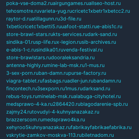
poka-vse-doma2.ru
airgungames.ru
allseo-host.ru
tehosmotre.ru
varieta-yug.ru
cricetc1xbetr1xbetcc2.ru
raytor-d.ru
atillagunn.ru
3d-file.ru
1xbeticricetc1xbetti5.ru
uafoot-statti.ru
e-abis1c.ru
store-brawl-stars.ru
kts-services.ru
dark-sand.ru
sindika-01.ru
sp-life.ru
x-legion.ru
sib-archives.ru
e-abis-1-c.ru
sindika01.ru
venda-festival.ru
store-brawlstars.ru
dooraleksandria.ru
antenna-highly.ru
mine-lab-msk.ru
1-mus.ru
3-sex-porn.ru
ban-damn.ru
purse-factory.ru
viagra-tablet.ru
fasbags.ru
adler-jun.ru
bandamn.ru
fincontech.ru
3sexporn.ru
1mus.ru
darksand.ru
rebus-toys.ru
minelab-msk.ru
alabuga-cityhotel.ru
medsprawo-4-ka.ru
2864420.ru
blagodarenie-spb.ru
zajmy24.ru
tovudyi-4-kuhnyanazakaz.ru
brazzerscom.ru
medsprawo4ka.ru
xehyroo5kuhnyanazakaz.ru
fabrikayfabrikaefabrika.ru
vskrytie-zamkov-moskva-113.ru
biletnadom.ru