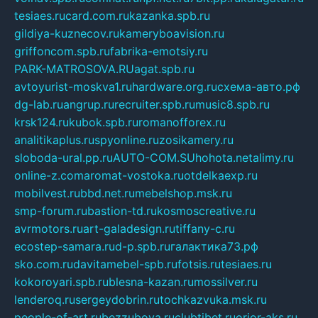
tesiaes.ru
card.com.ru
kazanka.spb.ru
gildiya-kuznecov.ru
kameryboavision.ru
griffoncom.spb.ru
fabrika-emotsiy.ru
PARK-MATROSOVA.RU
agat.spb.ru
avtoyurist-moskva1.ru
hardware.org.ru
схема-авто.рф
dg-lab.ru
angrup.ru
recruiter.spb.ru
music8.spb.ru
krsk124.ru
kubok.spb.ru
romanofforex.ru
analitikaplus.ru
spyonline.ru
zosikamery.ru
sloboda-ural.pp.ru
AUTO-COM.SU
hohota.net
alimy.ru
online-z.com
aromat-vostoka.ru
otdelkaexp.ru
mobilvest.ru
bbd.net.ru
mebelshop.msk.ru
smp-forum.ru
bastion-td.ru
kosmoscreative.ru
avrmotors.ru
art-galadesign.ru
tiffany-c.ru
ecostep-samara.ru
d-p.spb.ru
галактика73.рф
sko.com.ru
davitamebel-spb.ru
fotsis.ru
tesiaes.ru
kokoroyari.spb.ru
blesna-kazan.ru
mossilver.ru
lenderoq.ru
sergeydobrin.ru
tochkazvuka.msk.ru
people-of-art.ru
bezzubova.ru
clubtibet.ru
orior-aks.ru