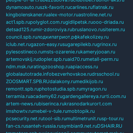
dynamoauto.ru
szk-favorit.ru
carlines.ru
flatnsk.ru
kingbolenskaner.ru
alex-motor.ru
astroline.net.ru
act1.spb.ru
polyglot.com.ru
gidlipetsk.ru
ooo-driada.ru
detsad125.ru
mir-zdoroviya.ru
bruslanovo.ru
siterem.ru
council.spb.ru
лодкипатриот.рф
kafekolizey.ru
iclub.net.ru
gazon-easy.ru
sugarepilekb.ru
grinox.ru
pylesostineco.ru
msts-ozarenie.ru
kameryjooan.ru
artemovskij.ru
dopler.spb.ru
aid70.ru
metall-perm.ru
ndm.msk.ru
ratingzooshop.ru
apiaccess.ru
globalautotrade.info
bezverhovskoe.ru
drsschool.ru
ZOOSMART.SPB.RU
dalakony.ru
medikijob.ru
remontt.spb.ru
photostudia.spb.ru
myragon.ru
terramia.ru
academy62.ru
gardengallereya.ru
rti.com.ru
artem-news.ru
biserinca.ru
krasnodarkurort.com
imshowtv.ru
mebel-v-tule.ru
mobtopik.ru
pcsecurity.net.ru
tool-sib.ru
multimetrunit.ru
sp-tour.ru
fan-cs.ru
santeh-russia.ru
symbian9.net.ru
DSHAIR.RU