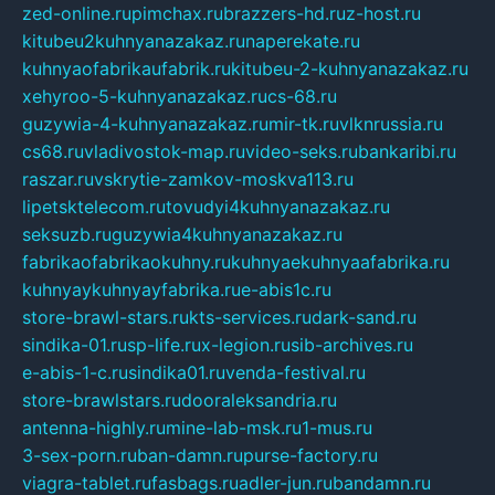
zed-online.ru
pimchax.ru
brazzers-hd.ru
z-host.ru
kitubeu2kuhnyanazakaz.ru
naperekate.ru
kuhnyaofabrikaufabrik.ru
kitubeu-2-kuhnyanazakaz.ru
xehyroo-5-kuhnyanazakaz.ru
cs-68.ru
guzywia-4-kuhnyanazakaz.ru
mir-tk.ru
vlknrussia.ru
cs68.ru
vladivostok-map.ru
video-seks.ru
bankaribi.ru
raszar.ru
vskrytie-zamkov-moskva113.ru
lipetsktelecom.ru
tovudyi4kuhnyanazakaz.ru
seksuzb.ru
guzywia4kuhnyanazakaz.ru
fabrikaofabrikaokuhny.ru
kuhnyaekuhnyaafabrika.ru
kuhnyaykuhnyayfabrika.ru
e-abis1c.ru
store-brawl-stars.ru
kts-services.ru
dark-sand.ru
sindika-01.ru
sp-life.ru
x-legion.ru
sib-archives.ru
e-abis-1-c.ru
sindika01.ru
venda-festival.ru
store-brawlstars.ru
dooraleksandria.ru
antenna-highly.ru
mine-lab-msk.ru
1-mus.ru
3-sex-porn.ru
ban-damn.ru
purse-factory.ru
viagra-tablet.ru
fasbags.ru
adler-jun.ru
bandamn.ru