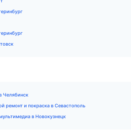
ут
теринбург
теринбург
ртовск
 в Челябинск
ой ремонт и покраска в Севастополь
и мультимедиа в Новокузнецк