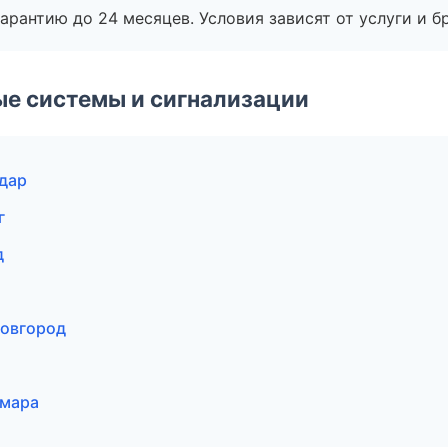
рантию до 24 месяцев. Условия зависят от услуги и бр
е системы и сигнализации
одар
г
д
Новгород
амара