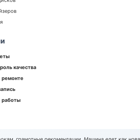
дисков
йзеров
ия
ми
меты
роль качества
и ремонте
запись
е работы
окам, грамотные рекомендации. Машина едет как нова