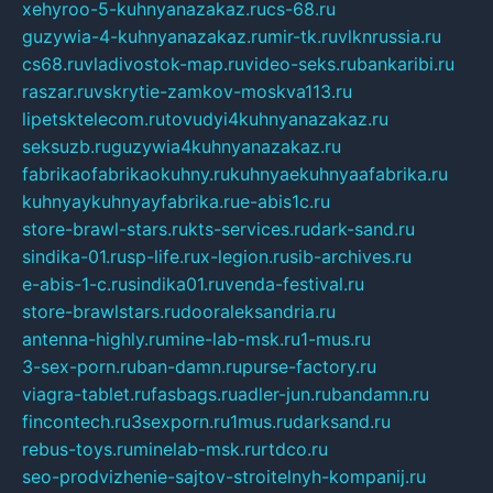
xehyroo-5-kuhnyanazakaz.ru
cs-68.ru
guzywia-4-kuhnyanazakaz.ru
mir-tk.ru
vlknrussia.ru
cs68.ru
vladivostok-map.ru
video-seks.ru
bankaribi.ru
raszar.ru
vskrytie-zamkov-moskva113.ru
lipetsktelecom.ru
tovudyi4kuhnyanazakaz.ru
seksuzb.ru
guzywia4kuhnyanazakaz.ru
fabrikaofabrikaokuhny.ru
kuhnyaekuhnyaafabrika.ru
kuhnyaykuhnyayfabrika.ru
e-abis1c.ru
store-brawl-stars.ru
kts-services.ru
dark-sand.ru
sindika-01.ru
sp-life.ru
x-legion.ru
sib-archives.ru
e-abis-1-c.ru
sindika01.ru
venda-festival.ru
store-brawlstars.ru
dooraleksandria.ru
antenna-highly.ru
mine-lab-msk.ru
1-mus.ru
3-sex-porn.ru
ban-damn.ru
purse-factory.ru
viagra-tablet.ru
fasbags.ru
adler-jun.ru
bandamn.ru
fincontech.ru
3sexporn.ru
1mus.ru
darksand.ru
rebus-toys.ru
minelab-msk.ru
rtdco.ru
seo-prodvizhenie-sajtov-stroitelnyh-kompanij.ru