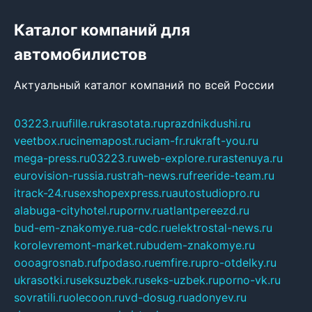
Каталог компаний для
автомобилистов
Актуальный каталог компаний по всей России
03223.ru
ufille.ru
krasotata.ru
prazdnikdushi.ru
veetbox.ru
cinemapost.ru
ciam-fr.ru
kraft-you.ru
mega-press.ru
03223.ru
web-explore.ru
rastenuya.ru
eurovision-russia.ru
strah-news.ru
freeride-team.ru
itrack-24.ru
sexshopexpress.ru
autostudiopro.ru
alabuga-cityhotel.ru
pornv.ru
atlantpereezd.ru
bud-em-znakomye.ru
a-cdc.ru
elektrostal-news.ru
korolevremont-market.ru
budem-znakomye.ru
oooagrosnab.ru
fpodaso.ru
emfire.ru
pro-otdelky.ru
ukrasotki.ru
seksuzbek.ru
seks-uzbek.ru
porno-vk.ru
sovratili.ru
olecoon.ru
vd-dosug.ru
adonyev.ru