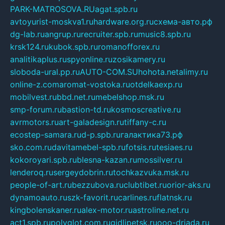
PARK-MATROSOVA.RU
agat.spb.ru
avtoyurist-moskva1.ru
hardware.org.ru
схема-авто.рф
dg-lab.ru
angrup.ru
recruiter.spb.ru
music8.spb.ru
krsk124.ru
kubok.spb.ru
romanofforex.ru
analitikaplus.ru
spyonline.ru
zosikamery.ru
sloboda-ural.pp.ru
AUTO-COM.SU
hohota.net
alimy.ru
online-z.com
aromat-vostoka.ru
otdelkaexp.ru
mobilvest.ru
bbd.net.ru
mebelshop.msk.ru
smp-forum.ru
bastion-td.ru
kosmoscreative.ru
avrmotors.ru
art-galadesign.ru
tiffany-c.ru
ecostep-samara.ru
d-p.spb.ru
галактика73.рф
sko.com.ru
davitamebel-spb.ru
fotsis.ru
tesiaes.ru
kokoroyari.spb.ru
blesna-kazan.ru
mossilver.ru
lenderoq.ru
sergeydobrin.ru
tochkazvuka.msk.ru
people-of-art.ru
bezzubova.ru
clubtibet.ru
orior-aks.ru
dynamoauto.ru
szk-favorit.ru
carlines.ru
flatnsk.ru
kingbolenskaner.ru
alex-motor.ru
astroline.net.ru
act1.spb.ru
polyglot.com.ru
gidlipetsk.ru
ooo-driada.ru