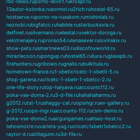
rbc-news.ru
porno-skvirt.ru
krospr.ru
13autor-kolonka.ru
sormol.ru
2rich.ru
hostel-65.ru
hostserve.ru
porno-na-russkom.ru
mishinlab.ru
neznobi.ru
bigfatcc.ru
habble.ru
starbucksvia.ru
delfinet.ru
silvernano.ru
elestal.ru
vektor-doroga.ru
velotrenajery.ru
pronso54.ru
lenasever.ru
lovinskix.ru
show-pets.ru
smartnews03.ru
discofoxworld.ru
miraclecoon.ru
pongup.ru
hostel65.ru
liura.ru
glasspb.ru
firehunters.ru
gribowo.ru
gnalis.ru
bulkitula.ru
hometown-france.ru
1-xbeticricetc-1-xbetti-5.ru
shop-garena.ru
cricetc-1-xbetr-1-xbetcc-2.ru
one-life-story.ru
top-halyava.ru
accounts112.ru
poka-vse-doma-2.ru
3-d-file.ru
hahahaharms.ru
g2012.ru
tst-1.ru
shaggy-cat.ru
opsmgr.ru
ev-gallery.ru
g-2012.ru
ops-mgr.ru
accounts-112.ru
csm-demo.ru
poka-vse-doma2.ru
airgungames.ru
allseo-host.ru
tehosmotre.ru
varieta-yug.ru
cricetc1xbetr1xbetcc2.ru
raytor-d.ru
atillagunn.ru
3d-file.ru