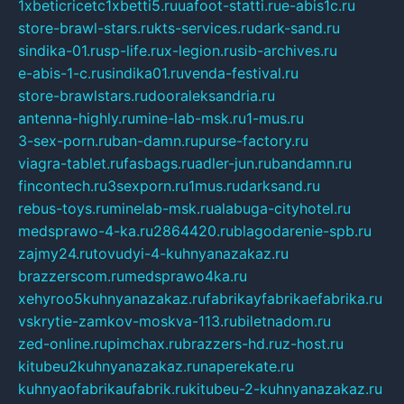
1xbeticricetc1xbetti5.ru
uafoot-statti.ru
e-abis1c.ru
store-brawl-stars.ru
kts-services.ru
dark-sand.ru
sindika-01.ru
sp-life.ru
x-legion.ru
sib-archives.ru
e-abis-1-c.ru
sindika01.ru
venda-festival.ru
store-brawlstars.ru
dooraleksandria.ru
antenna-highly.ru
mine-lab-msk.ru
1-mus.ru
3-sex-porn.ru
ban-damn.ru
purse-factory.ru
viagra-tablet.ru
fasbags.ru
adler-jun.ru
bandamn.ru
fincontech.ru
3sexporn.ru
1mus.ru
darksand.ru
rebus-toys.ru
minelab-msk.ru
alabuga-cityhotel.ru
medsprawo-4-ka.ru
2864420.ru
blagodarenie-spb.ru
zajmy24.ru
tovudyi-4-kuhnyanazakaz.ru
brazzerscom.ru
medsprawo4ka.ru
xehyroo5kuhnyanazakaz.ru
fabrikayfabrikaefabrika.ru
vskrytie-zamkov-moskva-113.ru
biletnadom.ru
zed-online.ru
pimchax.ru
brazzers-hd.ru
z-host.ru
kitubeu2kuhnyanazakaz.ru
naperekate.ru
kuhnyaofabrikaufabrik.ru
kitubeu-2-kuhnyanazakaz.ru