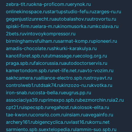
zebra-tlt.ru
okna-proficom.ru
erynok.ru
onlinekinospace.ru
startupstudio-fefu.ru
zarges-ru.ru
gegenjustizunrecht.ru
autobalashov.ru
utrovortu.ru
spiski-firm.ru
elara-m.ru
kinomusorka.ru
mkcslava.ru
2bets.ru
vintovoykompressor.ru
birminghamvsfulham.ru
sarmat-komp.ru
pioneeri.ru
amadis-chocolate.ru
shkurki-karakulya.ru
kanotiforet.spb.ru
tutmassage.ru
ecolog.org.ru
praga.spb.ru
falcorussia.ru
autodoctorservis.ru
kamertondom.spb.ru
net-life.net.ru
avto-vozim.ru
sakhcamera.ru
alliance-electro.spb.ru
stroyavt.ru
controlweb1.ru
tdsak74.ru
kinzozo-ru.ru
kvotka.ru
iron-snab.ru
costa-bella.ru
eugrus.pp.ru
associaciya39.ru
primexpo.spb.ru
bezmorchin.ru
ia2.ru
cpt21.ru
ispecspb.ru
regahost.ru
kolosok-elita.ru
tae-kwon.ru
consrio.com.ru
insiam.ru
avegainfo.ru
archery161.ru
bigencyclica.ru
vlast16.ru
korru.net
sarmiento.spb.su
extelopedia.ru
lammin-suo.spb.ru