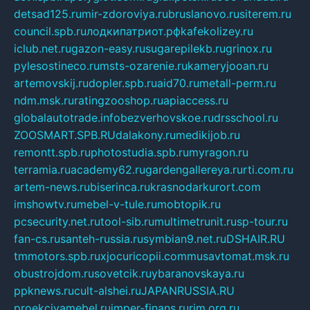
detsad125.ru
mir-zdoroviya.ru
bruslanovo.ru
siterem.ru
council.spb.ru
лодкипатриот.рф
kafekolizey.ru
iclub.net.ru
gazon-easy.ru
sugarepilekb.ru
grinox.ru
pylesostineco.ru
msts-ozarenie.ru
kameryjooan.ru
artemovskij.ru
dopler.spb.ru
aid70.ru
metall-perm.ru
ndm.msk.ru
ratingzooshop.ru
apiaccess.ru
globalautotrade.info
bezverhovskoe.ru
drsschool.ru
ZOOSMART.SPB.RU
dalakony.ru
medikijob.ru
remontt.spb.ru
photostudia.spb.ru
myragon.ru
terramia.ru
academy62.ru
gardengallereya.ru
rti.com.ru
artem-news.ru
biserinca.ru
krasnodarkurort.com
imshowtv.ru
mebel-v-tule.ru
mobtopik.ru
pcsecurity.net.ru
tool-sib.ru
multimetrunit.ru
sp-tour.ru
fan-cs.ru
santeh-russia.ru
symbian9.net.ru
DSHAIR.RU
tmmotors.spb.ru
xjocuricopii.com
musavtomat.msk.ru
obustrojdom.ru
sovetcik.ru
ybaranovskaya.ru
ppknews.ru
cult-alshei.ru
JAPANRUSSIA.RU
proekciyamebel.ru
imper-finans.ru
rim.org.ru