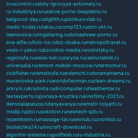
ovucontrol.ru
sloty-igrovyye-avtomaty.ru
ru-industriya.ru
russkoe-porno-besplatno.ru
belgorod-day.ru
digilith.ru
pichkurovlab.ru
medic-today.ru
taksu.ru
comp123.ru
don-ykt.ru
teensvoice.ru
imgsharing.ru
domashnee-porno.ru
eva-elfie.ru
foto-tur.ru
biz-doska.ru
metropoltravel.ru
veslo-i-yakor.ru
borodino-media.ru
rostotsky.ru
regionufa.ru
weiss-bet.ru
zaryna.ru
casinotablet.ru
universalia.ru
remont-mebeli-moscow.ru
termomur.ru
clubfisher.ru
remstirufa.ru
erdamchi.ru
doramamama.ru
muraviovka-park.ru
worldofwoman.ru
clean-dreams.ru
arkrym.ru
kristinita.ru
dircomputer.ru
healthenter.ru
textexperts.ru
pivnaya-kruzhka.ru
kinofilmy-2021.ru
demolalapaluza.ru
tanyavanya.ru
remstir-tolyatti.ru
msdip.ru
jdol.ru
sokolovr.ru
newtech-spb.ru
rezemkleim.ru
massage-tai.ru
seonub.ru
zvonitut.ru
biolisichka24.ru
mncraft-download.ru
algoritm-sistema.ru
godflesh.ru
ru-industria.ru