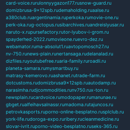
card-voice.ru
rulonnyygazon177.ru
snow-guard.ru
domizbrusa-9x12spb.ru
demaholding.ru
aalse.ru
a380club.ru
argentinamia.ru
perkoka.ru
movie-one.ru
perk-oka.ru
g-octopus.ru
sibarchives.ru
andreislyusar.ru
naruto-x.ru
pursefactory.ru
tor-lyubov-i-grom.ru
spayderhed-2022.ru
movieone.ru
evro-dez.ru
webamator.ru
ma-absolut1.ru
avtopomosch27.ru
nv-750.ru
news-plain.ru
nertansaga.ru
delanalad.ru
dizfiles.ru
youtubefree.ru
aria-family.ru
roadli.ru
planeta-samara.ru
mysmartbuy.ru
matrasy-kemerovo.ru
ashanet.ru
trade-farm.ru
dotcustoms.ru
domizbrusa9x12spb.ru
autodamp.ru
narasimha.ru
djcommodities.ru
nv750.ru
x-ton.ru
newsplain.ru
cardvoice.ru
modopaper.ru
manunae.ru
gbget.ru
alfeihavsalnassr.ru
madoma.ru
tajuncos.ru
petrovkasports.ru
porno-online-besplatno.ru
splclub.ru
york-life.ru
doroga-expo.ru
ribery.ru
cleanmedicine.ru
slovar-ivrit.ru
porno-video-besplatno.ru
seks-365.ru