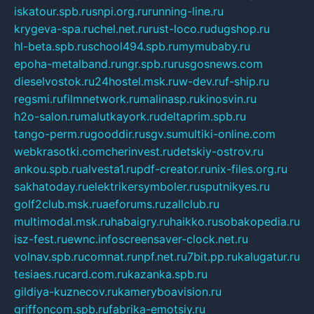
iskatour.spb.ru
snpi.org.ru
running-line.ru
krygeva-spa.ru
chel.net.ru
rust-loco.ru
dugshop.ru
hl-beta.spb.ru
school494.spb.ru
mymubaby.ru
epoha-metalband.ru
ngr.spb.ru
rusgosnews.com
dieselvostok.ru
24hostel.msk.ru
w-dev.ru
f-ship.ru
regsmi.ru
filmnetwork.ru
malinasp.ru
kinosvin.ru
h2o-salon.ru
malutkayork.ru
deltaprim.spb.ru
tango-perm.ru
gooddir.ru
sgv.su
multiki-online.com
webkrasotki.com
cherinvest.ru
detskiy-ostrov.ru
ankou.spb.ru
alvesta1.ru
pdf-creator.ru
nix-files.org.ru
sakhatoday.ru
elektrikersymboler.ru
sputnikyes.ru
golf2club.msk.ru
aeforums.ru
zallclub.ru
multimodal.msk.ru
habaigry.ru
haikko.ru
sobakopedia.ru
isz-fest.ru
ewnc.info
screensaver-clock.net.ru
volnav.spb.ru
comnat.ru
npf.net.ru
7bit.pp.ru
kalugatur.ru
tesiaes.ru
card.com.ru
kazanka.spb.ru
gildiya-kuznecov.ru
kameryboavision.ru
griffoncom.spb.ru
fabrika-emotsiy.ru