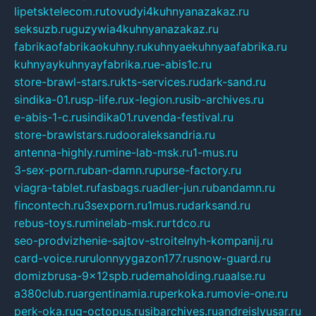
lipetsktelecom.ru
tovudyi4kuhnyanazakaz.ru
seksuzb.ru
guzywia4kuhnyanazakaz.ru
fabrikaofabrikaokuhny.ru
kuhnyaekuhnyaafabrika.ru
kuhnyaykuhnyayfabrika.ru
e-abis1c.ru
store-brawl-stars.ru
kts-services.ru
dark-sand.ru
sindika-01.ru
sp-life.ru
x-legion.ru
sib-archives.ru
e-abis-1-c.ru
sindika01.ru
venda-festival.ru
store-brawlstars.ru
dooraleksandria.ru
antenna-highly.ru
mine-lab-msk.ru
1-mus.ru
3-sex-porn.ru
ban-damn.ru
purse-factory.ru
viagra-tablet.ru
fasbags.ru
adler-jun.ru
bandamn.ru
fincontech.ru
3sexporn.ru
1mus.ru
darksand.ru
rebus-toys.ru
minelab-msk.ru
rtdco.ru
seo-prodvizhenie-sajtov-stroitelnyh-kompanij.ru
card-voice.ru
rulonnyygazon177.ru
snow-guard.ru
domizbrusa-9x12spb.ru
demaholding.ru
aalse.ru
a380club.ru
argentinamia.ru
perkoka.ru
movie-one.ru
perk-oka.ru
g-octopus.ru
sibarchives.ru
andreislyusar.ru