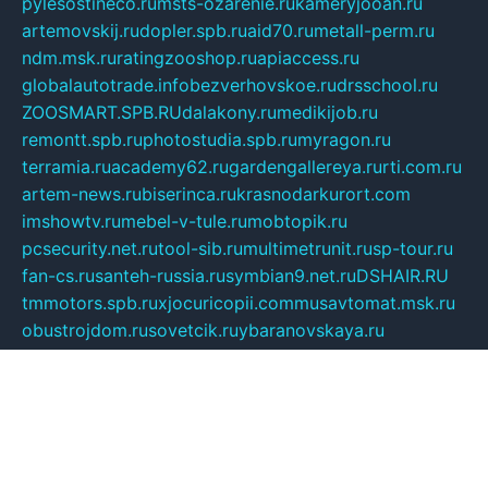
pylesostineco.ru
msts-ozarenie.ru
kameryjooan.ru
artemovskij.ru
dopler.spb.ru
aid70.ru
metall-perm.ru
ndm.msk.ru
ratingzooshop.ru
apiaccess.ru
globalautotrade.info
bezverhovskoe.ru
drsschool.ru
ZOOSMART.SPB.RU
dalakony.ru
medikijob.ru
remontt.spb.ru
photostudia.spb.ru
myragon.ru
terramia.ru
academy62.ru
gardengallereya.ru
rti.com.ru
artem-news.ru
biserinca.ru
krasnodarkurort.com
imshowtv.ru
mebel-v-tule.ru
mobtopik.ru
pcsecurity.net.ru
tool-sib.ru
multimetrunit.ru
sp-tour.ru
fan-cs.ru
santeh-russia.ru
symbian9.net.ru
DSHAIR.RU
tmmotors.spb.ru
xjocuricopii.com
musavtomat.msk.ru
obustrojdom.ru
sovetcik.ru
ybaranovskaya.ru
ppknews.ru
cult-alshei.ru
JAPANRUSSIA.RU
proekciyamebel.ru
imper-finans.ru
rim.org.ru
glamourai.ru
brassminus.ru
zabor-pro.ru
ftn.pp.ru
dorogoe58.ru
laimengpacker.ru
kuzova-zapchasti.ru
sageerp.ru
taxodrom.ru
dsrazvitie.ru
hardcity.net.ru