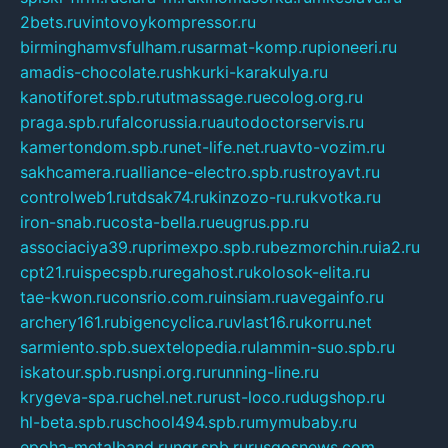
2bets.ru
vintovoykompressor.ru
birminghamvsfulham.ru
sarmat-komp.ru
pioneeri.ru
amadis-chocolate.ru
shkurki-karakulya.ru
kanotiforet.spb.ru
tutmassage.ru
ecolog.org.ru
praga.spb.ru
falcorussia.ru
autodoctorservis.ru
kamertondom.spb.ru
net-life.net.ru
avto-vozim.ru
sakhcamera.ru
alliance-electro.spb.ru
stroyavt.ru
controlweb1.ru
tdsak74.ru
kinzozo-ru.ru
kvotka.ru
iron-snab.ru
costa-bella.ru
eugrus.pp.ru
associaciya39.ru
primexpo.spb.ru
bezmorchin.ru
ia2.ru
cpt21.ru
ispecspb.ru
regahost.ru
kolosok-elita.ru
tae-kwon.ru
consrio.com.ru
insiam.ru
avegainfo.ru
archery161.ru
bigencyclica.ru
vlast16.ru
korru.net
sarmiento.spb.su
extelopedia.ru
lammin-suo.spb.ru
iskatour.spb.ru
snpi.org.ru
running-line.ru
krygeva-spa.ru
chel.net.ru
rust-loco.ru
dugshop.ru
hl-beta.spb.ru
school494.spb.ru
mymubaby.ru
epoha-metalband.ru
ngr.spb.ru
rusgosnews.com