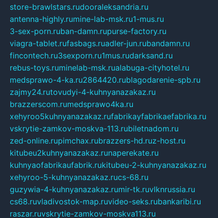
store-brawlstars.ru
dooraleksandria.ru
antenna-highly.ru
mine-lab-msk.ru
1-mus.ru
3-sex-porn.ru
ban-damn.ru
purse-factory.ru
viagra-tablet.ru
fasbags.ru
adler-jun.ru
bandamn.ru
fincontech.ru
3sexporn.ru
1mus.ru
darksand.ru
rebus-toys.ru
minelab-msk.ru
alabuga-cityhotel.ru
medsprawo-4-ka.ru
2864420.ru
blagodarenie-spb.ru
zajmy24.ru
tovudyi-4-kuhnyanazakaz.ru
brazzerscom.ru
medsprawo4ka.ru
xehyroo5kuhnyanazakaz.ru
fabrikayfabrikaefabrika.ru
vskrytie-zamkov-moskva-113.ru
biletnadom.ru
zed-online.ru
pimchax.ru
brazzers-hd.ru
z-host.ru
kitubeu2kuhnyanazakaz.ru
naperekate.ru
kuhnyaofabrikaufabrik.ru
kitubeu-2-kuhnyanazakaz.ru
xehyroo-5-kuhnyanazakaz.ru
cs-68.ru
guzywia-4-kuhnyanazakaz.ru
mir-tk.ru
vlknrussia.ru
cs68.ru
vladivostok-map.ru
video-seks.ru
bankaribi.ru
raszar.ru
vskrytie-zamkov-moskva113.ru