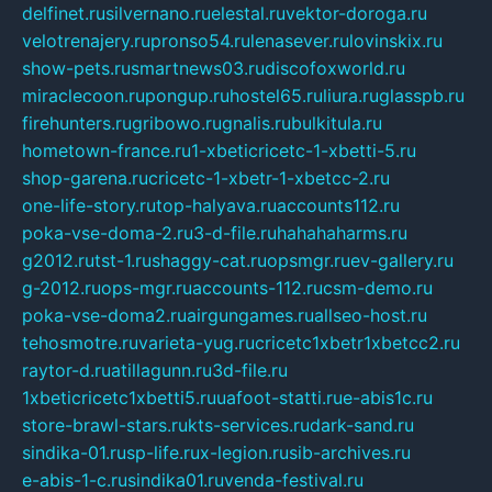
delfinet.ru
silvernano.ru
elestal.ru
vektor-doroga.ru
velotrenajery.ru
pronso54.ru
lenasever.ru
lovinskix.ru
show-pets.ru
smartnews03.ru
discofoxworld.ru
miraclecoon.ru
pongup.ru
hostel65.ru
liura.ru
glasspb.ru
firehunters.ru
gribowo.ru
gnalis.ru
bulkitula.ru
hometown-france.ru
1-xbeticricetc-1-xbetti-5.ru
shop-garena.ru
cricetc-1-xbetr-1-xbetcc-2.ru
one-life-story.ru
top-halyava.ru
accounts112.ru
poka-vse-doma-2.ru
3-d-file.ru
hahahaharms.ru
g2012.ru
tst-1.ru
shaggy-cat.ru
opsmgr.ru
ev-gallery.ru
g-2012.ru
ops-mgr.ru
accounts-112.ru
csm-demo.ru
poka-vse-doma2.ru
airgungames.ru
allseo-host.ru
tehosmotre.ru
varieta-yug.ru
cricetc1xbetr1xbetcc2.ru
raytor-d.ru
atillagunn.ru
3d-file.ru
1xbeticricetc1xbetti5.ru
uafoot-statti.ru
e-abis1c.ru
store-brawl-stars.ru
kts-services.ru
dark-sand.ru
sindika-01.ru
sp-life.ru
x-legion.ru
sib-archives.ru
e-abis-1-c.ru
sindika01.ru
venda-festival.ru