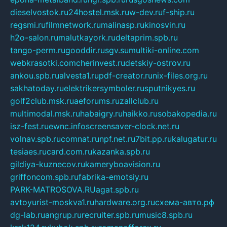
dieselvostok.ru
24hostel.msk.ru
w-dev.ru
f-ship.ru
regsmi.ru
filmnetwork.ru
malinasp.ru
kinosvin.ru
h2o-salon.ru
malutkayork.ru
deltaprim.spb.ru
tango-perm.ru
gooddir.ru
sgv.su
multiki-online.com
webkrasotki.com
cherinvest.ru
detskiy-ostrov.ru
ankou.spb.ru
alvesta1.ru
pdf-creator.ru
nix-files.org.ru
sakhatoday.ru
elektrikersymboler.ru
sputnikyes.ru
golf2club.msk.ru
aeforums.ru
zallclub.ru
multimodal.msk.ru
habaigry.ru
haikko.ru
sobakopedia.ru
isz-fest.ru
ewnc.info
screensaver-clock.net.ru
volnav.spb.ru
comnat.ru
npf.net.ru
7bit.pp.ru
kalugatur.ru
tesiaes.ru
card.com.ru
kazanka.spb.ru
gildiya-kuznecov.ru
kameryboavision.ru
griffoncom.spb.ru
fabrika-emotsiy.ru
PARK-MATROSOVA.RU
agat.spb.ru
avtoyurist-moskva1.ru
hardware.org.ru
схема-авто.рф
dg-lab.ru
angrup.ru
recruiter.spb.ru
music8.spb.ru