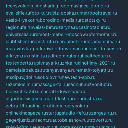
teensvoice.ru
imgsharing.ru
domashnee-porno.ru
eva-elfie.ru
foto-tur.ru
biz-doska.ru
metropoltravel.ru
veslo-i-yakor.ru
borodino-media.ru
rostotsky.ru
regionufa.ru
weiss-bet.ru
zaryna.ru
casinotablet.ru
universalia.ru
remont-mebeli-moscow.ru
termomur.ru
clubfisher.ru
remstirufa.ru
erdamchi.ru
doramamama.ru
muraviovka-park.ru
worldofwoman.ru
clean-dreams.ru
arkrym.ru
kristinita.ru
dircomputer.ru
healthenter.ru
textexperts.ru
pivnaya-kruzhka.ru
kinofilmy-2021.ru
demolalapaluza.ru
tanyavanya.ru
remstir-tolyatti.ru
msdip.ru
jdol.ru
sokolovr.ru
newtech-spb.ru
rezemkleim.ru
massage-tai.ru
seonub.ru
zvonitut.ru
biolisichka24.ru
mncraft-download.ru
algoritm-sistema.ru
godflesh.ru
ru-industria.ru
zebra-tlt.ru
okna-proficom.ru
erynok.ru
onlinekinospace.ru
startupstudio-fefu.ru
zarges-ru.ru
gegenjustizunrecht.ru
autobalashov.ru
utrovortu.ru
spiski-firm.ru
elara-m.ru
kinomusorka.ru
mkcslava.ru