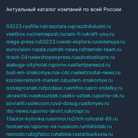
Актуальный каталог компаний по всей России
03223.ru
ufille.ru
krasotata.ru
prazdnikdushi.ru
veetbox.ru
cinemapost.ru
ciam-fr.ru
kraft-you.ru
mega-press.ru
03223.ru
web-explore.ru
rastenuya.ru
eurovision-russia.ru
strah-news.ru
freeride-team.ru
itrack-24.ru
sexshopexpress.ru
autostudiopro.ru
alabuga-cityhotel.ru
pornv.ru
atlantpereezd.ru
bud-em-znakomye.ru
a-cdc.ru
elektrostal-news.ru
korolevremont-market.ru
budem-znakomye.ru
oooagrosnab.ru
fpodaso.ru
emfire.ru
pro-otdelky.ru
ukrasotki.ru
seksuzbek.ru
seks-uzbek.ru
porno-vk.ru
sovratili.ru
olecoon.ru
vd-dosug.ru
adonyev.ru
rbc-news.ru
porno-skvirt.ru
krospr.ru
13autor-kolonka.ru
sormol.ru
2rich.ru
hostel-65.ru
hostserve.ru
porno-na-russkom.ru
mishinlab.ru
neznobi.ru
bigfatcc.ru
habble.ru
starbucksvia.ru