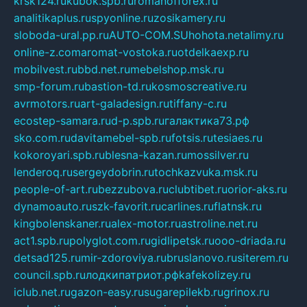
krsk124.ru
kubok.spb.ru
romanofforex.ru
analitikaplus.ru
spyonline.ru
zosikamery.ru
sloboda-ural.pp.ru
AUTO-COM.SU
hohota.net
alimy.ru
online-z.com
aromat-vostoka.ru
otdelkaexp.ru
mobilvest.ru
bbd.net.ru
mebelshop.msk.ru
smp-forum.ru
bastion-td.ru
kosmoscreative.ru
avrmotors.ru
art-galadesign.ru
tiffany-c.ru
ecostep-samara.ru
d-p.spb.ru
галактика73.рф
sko.com.ru
davitamebel-spb.ru
fotsis.ru
tesiaes.ru
kokoroyari.spb.ru
blesna-kazan.ru
mossilver.ru
lenderoq.ru
sergeydobrin.ru
tochkazvuka.msk.ru
people-of-art.ru
bezzubova.ru
clubtibet.ru
orior-aks.ru
dynamoauto.ru
szk-favorit.ru
carlines.ru
flatnsk.ru
kingbolenskaner.ru
alex-motor.ru
astroline.net.ru
act1.spb.ru
polyglot.com.ru
gidlipetsk.ru
ooo-driada.ru
detsad125.ru
mir-zdoroviya.ru
bruslanovo.ru
siterem.ru
council.spb.ru
лодкипатриот.рф
kafekolizey.ru
iclub.net.ru
gazon-easy.ru
sugarepilekb.ru
grinox.ru