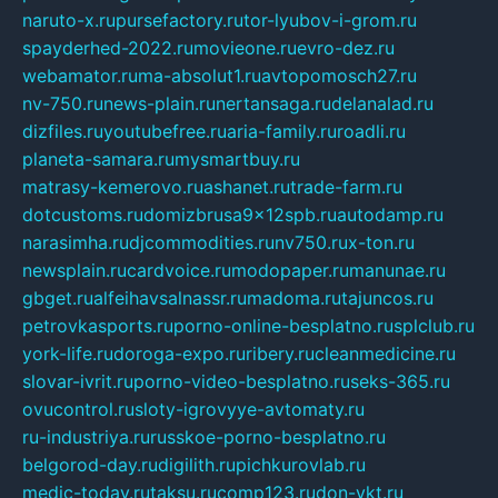
naruto-x.ru
pursefactory.ru
tor-lyubov-i-grom.ru
spayderhed-2022.ru
movieone.ru
evro-dez.ru
webamator.ru
ma-absolut1.ru
avtopomosch27.ru
nv-750.ru
news-plain.ru
nertansaga.ru
delanalad.ru
dizfiles.ru
youtubefree.ru
aria-family.ru
roadli.ru
planeta-samara.ru
mysmartbuy.ru
matrasy-kemerovo.ru
ashanet.ru
trade-farm.ru
dotcustoms.ru
domizbrusa9x12spb.ru
autodamp.ru
narasimha.ru
djcommodities.ru
nv750.ru
x-ton.ru
newsplain.ru
cardvoice.ru
modopaper.ru
manunae.ru
gbget.ru
alfeihavsalnassr.ru
madoma.ru
tajuncos.ru
petrovkasports.ru
porno-online-besplatno.ru
splclub.ru
york-life.ru
doroga-expo.ru
ribery.ru
cleanmedicine.ru
slovar-ivrit.ru
porno-video-besplatno.ru
seks-365.ru
ovucontrol.ru
sloty-igrovyye-avtomaty.ru
ru-industriya.ru
russkoe-porno-besplatno.ru
belgorod-day.ru
digilith.ru
pichkurovlab.ru
medic-today.ru
taksu.ru
comp123.ru
don-ykt.ru