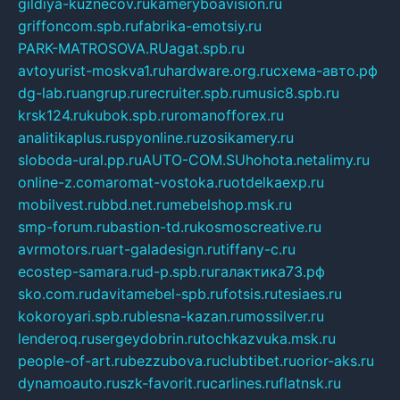
gildiya-kuznecov.ru
kameryboavision.ru
griffoncom.spb.ru
fabrika-emotsiy.ru
PARK-MATROSOVA.RU
agat.spb.ru
avtoyurist-moskva1.ru
hardware.org.ru
схема-авто.рф
dg-lab.ru
angrup.ru
recruiter.spb.ru
music8.spb.ru
krsk124.ru
kubok.spb.ru
romanofforex.ru
analitikaplus.ru
spyonline.ru
zosikamery.ru
sloboda-ural.pp.ru
AUTO-COM.SU
hohota.net
alimy.ru
online-z.com
aromat-vostoka.ru
otdelkaexp.ru
mobilvest.ru
bbd.net.ru
mebelshop.msk.ru
smp-forum.ru
bastion-td.ru
kosmoscreative.ru
avrmotors.ru
art-galadesign.ru
tiffany-c.ru
ecostep-samara.ru
d-p.spb.ru
галактика73.рф
sko.com.ru
davitamebel-spb.ru
fotsis.ru
tesiaes.ru
kokoroyari.spb.ru
blesna-kazan.ru
mossilver.ru
lenderoq.ru
sergeydobrin.ru
tochkazvuka.msk.ru
people-of-art.ru
bezzubova.ru
clubtibet.ru
orior-aks.ru
dynamoauto.ru
szk-favorit.ru
carlines.ru
flatnsk.ru