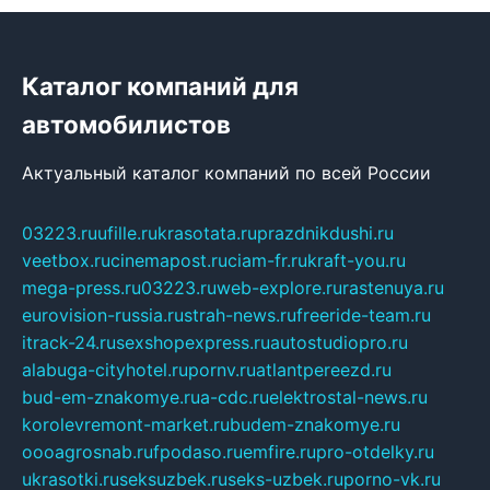
Каталог компаний для
автомобилистов
Актуальный каталог компаний по всей России
03223.ru
ufille.ru
krasotata.ru
prazdnikdushi.ru
veetbox.ru
cinemapost.ru
ciam-fr.ru
kraft-you.ru
mega-press.ru
03223.ru
web-explore.ru
rastenuya.ru
eurovision-russia.ru
strah-news.ru
freeride-team.ru
itrack-24.ru
sexshopexpress.ru
autostudiopro.ru
alabuga-cityhotel.ru
pornv.ru
atlantpereezd.ru
bud-em-znakomye.ru
a-cdc.ru
elektrostal-news.ru
korolevremont-market.ru
budem-znakomye.ru
oooagrosnab.ru
fpodaso.ru
emfire.ru
pro-otdelky.ru
ukrasotki.ru
seksuzbek.ru
seks-uzbek.ru
porno-vk.ru