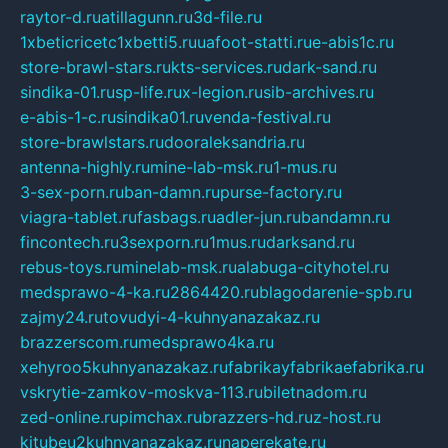
raytor-d.ru
atillagunn.ru
3d-file.ru
1xbeticricetc1xbetti5.ru
uafoot-statti.ru
e-abis1c.ru
store-brawl-stars.ru
kts-services.ru
dark-sand.ru
sindika-01.ru
sp-life.ru
x-legion.ru
sib-archives.ru
e-abis-1-c.ru
sindika01.ru
venda-festival.ru
store-brawlstars.ru
dooraleksandria.ru
antenna-highly.ru
mine-lab-msk.ru
1-mus.ru
3-sex-porn.ru
ban-damn.ru
purse-factory.ru
viagra-tablet.ru
fasbags.ru
adler-jun.ru
bandamn.ru
fincontech.ru
3sexporn.ru
1mus.ru
darksand.ru
rebus-toys.ru
minelab-msk.ru
alabuga-cityhotel.ru
medsprawo-4-ka.ru
2864420.ru
blagodarenie-spb.ru
zajmy24.ru
tovudyi-4-kuhnyanazakaz.ru
brazzerscom.ru
medsprawo4ka.ru
xehyroo5kuhnyanazakaz.ru
fabrikayfabrikaefabrika.ru
vskrytie-zamkov-moskva-113.ru
biletnadom.ru
zed-online.ru
pimchax.ru
brazzers-hd.ru
z-host.ru
kitubeu2kuhnyanazakaz.ru
naperekate.ru