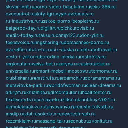
slovar-ivrit.ru
porno-video-besplatno.ru
seks-365.ru
ovucontrol.ru
sloty-igrovyye-avtomaty.ru
ru-industriya.ru
russkoe-porno-besplatno.ru
belgorod-day.ru
digilith.ru
pichkurovlab.ru
medic-today.ru
taksu.ru
comp123.ru
don-ykt.ru
teensvoice.ru
imgsharing.ru
domashnee-porno.ru
eva-elfie.ru
foto-tur.ru
biz-doska.ru
metropoltravel.ru
veslo-i-yakor.ru
borodino-media.ru
rostotsky.ru
regionufa.ru
weiss-bet.ru
zaryna.ru
casinotablet.ru
universalia.ru
remont-mebeli-moscow.ru
termomur.ru
clubfisher.ru
remstirufa.ru
erdamchi.ru
doramamama.ru
muraviovka-park.ru
worldofwoman.ru
clean-dreams.ru
arkrym.ru
kristinita.ru
dircomputer.ru
healthenter.ru
textexperts.ru
pivnaya-kruzhka.ru
kinofilmy-2021.ru
demolalapaluza.ru
tanyavanya.ru
remstir-tolyatti.ru
msdip.ru
jdol.ru
sokolovr.ru
newtech-spb.ru
rezemkleim.ru
massage-tai.ru
seonub.ru
zvonitut.ru
biolisichka24.ru
mncraft-download.ru