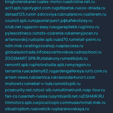
kingbolenskaner.ru
alex-motor.ru
astroline.net.ru
act1.spb.ru
polyglot.com.ru
gidlipetsk.ru
ooo-driada.ru
detsad125.ru
mir-zdoroviya.ru
bruslanovo.ru
siterem.ru
council.spb.ru
лодкипатриот.рф
kafekolizey.ru
iclub.net.ru
gazon-easy.ru
sugarepilekb.ru
grinox.ru
pylesostineco.ru
msts-ozarenie.ru
kameryjooan.ru
artemovskij.ru
dopler.spb.ru
aid70.ru
metall-perm.ru
ndm.msk.ru
ratingzooshop.ru
apiaccess.ru
globalautotrade.info
bezverhovskoe.ru
drsschool.ru
ZOOSMART.SPB.RU
dalakony.ru
medikijob.ru
remontt.spb.ru
photostudia.spb.ru
myragon.ru
terramia.ru
academy62.ru
gardengallereya.ru
rti.com.ru
artem-news.ru
biserinca.ru
krasnodarkurort.com
imshowtv.ru
mebel-v-tule.ru
mobtopik.ru
pcsecurity.net.ru
tool-sib.ru
multimetrunit.ru
sp-tour.ru
fan-cs.ru
santeh-russia.ru
symbian9.net.ru
DSHAIR.RU
tmmotors.spb.ru
xjocuricopii.com
musavtomat.msk.ru
obustrojdom.ru
sovetcik.ru
ybaranovskaya.ru