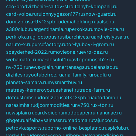
seo-prodvizhenie-sajtov-stroitelnyh-kompanij.ru
card-voice.ru
rulonnyygazon177.ru
snow-guard.ru
domizbrusa-9x12spb.ru
demaholding.ru
aalse.ru
a380club.ru
argentinamia.ru
perkoka.ru
movie-one.ru
perk-oka.ru
g-octopus.ru
sibarchives.ru
andreislyusar.ru
naruto-x.ru
pursefactory.ru
tor-lyubov-i-grom.ru
spayderhed-2022.ru
movieone.ru
evro-dez.ru
webamator.ru
ma-absolut1.ru
avtopomosch27.ru
nv-750.ru
news-plain.ru
nertansaga.ru
delanalad.ru
dizfiles.ru
youtubefree.ru
aria-family.ru
roadli.ru
planeta-samara.ru
mysmartbuy.ru
matrasy-kemerovo.ru
ashanet.ru
trade-farm.ru
dotcustoms.ru
domizbrusa9x12spb.ru
autodamp.ru
narasimha.ru
djcommodities.ru
nv750.ru
x-ton.ru
newsplain.ru
cardvoice.ru
modopaper.ru
manunae.ru
gbget.ru
alfeihavsalnassr.ru
madoma.ru
tajuncos.ru
petrovkasports.ru
porno-online-besplatno.ru
splclub.ru
york-life.ru
doroga-expo.ru
ribery.ru
cleanmedicine.ru