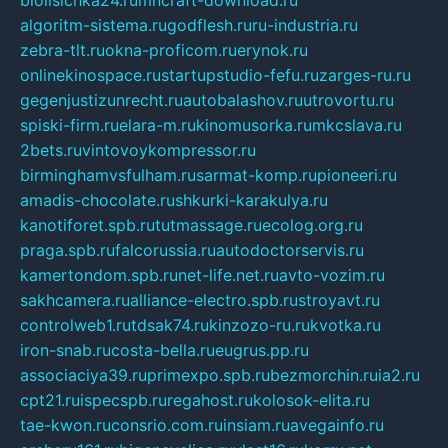
algoritm-sistema.ru
godflesh.ru
ru-industria.ru
zebra-tlt.ru
okna-proficom.ru
erynok.ru
onlinekinospace.ru
startupstudio-fefu.ru
zarges-ru.ru
gegenjustizunrecht.ru
autobalashov.ru
utrovortu.ru
spiski-firm.ru
elara-m.ru
kinomusorka.ru
mkcslava.ru
2bets.ru
vintovoykompressor.ru
birminghamvsfulham.ru
sarmat-komp.ru
pioneeri.ru
amadis-chocolate.ru
shkurki-karakulya.ru
kanotiforet.spb.ru
tutmassage.ru
ecolog.org.ru
praga.spb.ru
falcorussia.ru
autodoctorservis.ru
kamertondom.spb.ru
net-life.net.ru
avto-vozim.ru
sakhcamera.ru
alliance-electro.spb.ru
stroyavt.ru
controlweb1.ru
tdsak74.ru
kinzozo-ru.ru
kvotka.ru
iron-snab.ru
costa-bella.ru
eugrus.pp.ru
associaciya39.ru
primexpo.spb.ru
bezmorchin.ru
ia2.ru
cpt21.ru
ispecspb.ru
regahost.ru
kolosok-elita.ru
tae-kwon.ru
consrio.com.ru
insiam.ru
avegainfo.ru