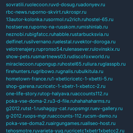
sovratili.ru
olecoon.ru
vd-dosug.ru
adonyev.ru
rbc-news.ru
porno-skvirt.ru
krospr.ru
13autor-kolonka.ru
sormol.ru
2rich.ru
hostel-65.ru
hostserve.ru
porno-na-russkom.ru
mishinlab.ru
neznobi.ru
bigfatcc.ru
habble.ru
starbucksvia.ru
delfinet.ru
silvernano.ru
elestal.ru
vektor-doroga.ru
velotrenajery.ru
pronso54.ru
lenasever.ru
lovinskix.ru
show-pets.ru
smartnews03.ru
discofoxworld.ru
miraclecoon.ru
pongup.ru
hostel65.ru
liura.ru
glasspb.ru
firehunters.ru
gribowo.ru
gnalis.ru
bulkitula.ru
hometown-france.ru
1-xbeticricetc-1-xbetti-5.ru
shop-garena.ru
cricetc-1-xbetr-1-xbetcc-2.ru
one-life-story.ru
top-halyava.ru
accounts112.ru
poka-vse-doma-2.ru
3-d-file.ru
hahahaharms.ru
g2012.ru
tst-1.ru
shaggy-cat.ru
opsmgr.ru
ev-gallery.ru
g-2012.ru
ops-mgr.ru
accounts-112.ru
csm-demo.ru
poka-vse-doma2.ru
airgungames.ru
allseo-host.ru
tehosmotre.ru
varieta-yug.ru
cricetc1xbetr1xbetcc2.ru