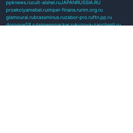
ppknews.ru
cult-alshei.ru
JAPANRUSSIA.RU
proekciyamebel.ru
imper-finans.ru
rim.org.ru
glamourai.ru
brassminus.ru
zabor-pro.ru
ftn.pp.ru
dorogoe58.ru
laimengpacker.ru
kuzova-zapchasti.ru
sageerp.ru
taxodrom.ru
dsrazvitie.ru
hardcity.net.ru
ratinghomegames.ru
topservice25.ru
gubernyan.ru
gtglasslined.ru
ii4.ru
tssport.spb.ru
andorra24.com
blackwallstreet.ru
oboimos.ru
optim-doors.com.ru
ikuch.ru
nycr.org.ru
npa21.ru
vremya-ch.spb.ru
desert000.ru
ivtorgi.ru
ifiori.ru
catalog-statei.ru
dcv.org.ru
spetsmaster174.ru
ipkameryhiseeu.ru
dum26.ru
ruspol.spb.ru
fr-opendp.ru
kam-solnyshko.ru
cheyenne-arapaho.ru
sevzapmetal.spb.ru
ted-lapidus.spb.ru
parasite-eliminator.ru
sigma-complete.ru
modernworld.ru
dama-moda.ru
eholot-group.ru
sk-nvkz.ru
DRONGOLD.RU
democratia2.ru
i-farmer.ru
mass-sport.org
jablonex.spb.ru
bookmess.ru
linkword.ru