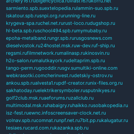
archery161.ru
bigencyclica.ru
vlast16.ru
korru.net
sarmiento.spb.su
extelopedia.ru
lammin-suo.spb.ru
iskatour.spb.ru
snpi.org.ru
running-line.ru
krygeva-spa.ru
chel.net.ru
rust-loco.ru
dugshop.ru
hl-beta.spb.ru
school494.spb.ru
mymubaby.ru
epoha-metalband.ru
ngr.spb.ru
rusgosnews.com
dieselvostok.ru
24hostel.msk.ru
w-dev.ru
f-ship.ru
regsmi.ru
filmnetwork.ru
malinasp.ru
kinosvin.ru
h2o-salon.ru
malutkayork.ru
deltaprim.spb.ru
tango-perm.ru
gooddir.ru
sgv.su
multiki-online.com
webkrasotki.com
cherinvest.ru
detskiy-ostrov.ru
ankou.spb.ru
alvesta1.ru
pdf-creator.ru
nix-files.org.ru
sakhatoday.ru
elektrikersymboler.ru
sputnikyes.ru
golf2club.msk.ru
aeforums.ru
zallclub.ru
multimodal.msk.ru
habaigry.ru
haikko.ru
sobakopedia.ru
isz-fest.ru
ewnc.info
screensaver-clock.net.ru
volnav.spb.ru
comnat.ru
npf.net.ru
7bit.pp.ru
kalugatur.ru
tesiaes.ru
card.com.ru
kazanka.spb.ru