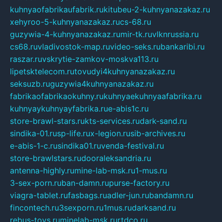
kuhnyaofabrikaufabrik.ru
kitubeu-2-kuhnyanazakaz.ru
xehyroo-5-kuhnyanazakaz.ru
cs-68.ru
guzywia-4-kuhnyanazakaz.ru
mir-tk.ru
vlknrussia.ru
cs68.ru
vladivostok-map.ru
video-seks.ru
bankaribi.ru
raszar.ru
vskrytie-zamkov-moskva113.ru
lipetsktelecom.ru
tovudyi4kuhnyanazakaz.ru
seksuzb.ru
guzywia4kuhnyanazakaz.ru
fabrikaofabrikaokuhny.ru
kuhnyaekuhnyaafabrika.ru
kuhnyaykuhnyayfabrika.ru
e-abis1c.ru
store-brawl-stars.ru
kts-services.ru
dark-sand.ru
sindika-01.ru
sp-life.ru
x-legion.ru
sib-archives.ru
e-abis-1-c.ru
sindika01.ru
venda-festival.ru
store-brawlstars.ru
dooraleksandria.ru
antenna-highly.ru
mine-lab-msk.ru
1-mus.ru
3-sex-porn.ru
ban-damn.ru
purse-factory.ru
viagra-tablet.ru
fasbags.ru
adler-jun.ru
bandamn.ru
fincontech.ru
3sexporn.ru
1mus.ru
darksand.ru
rebus-toys.ru
minelab-msk.ru
rtdco.ru