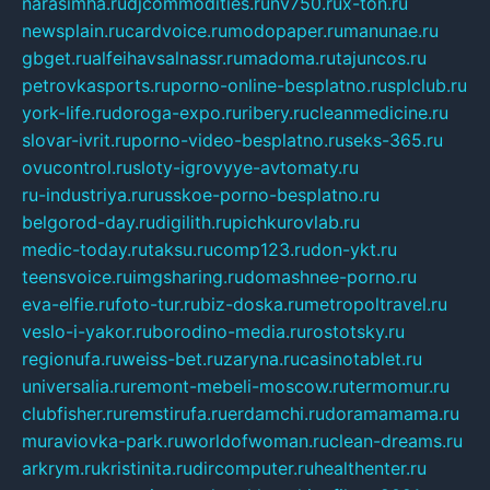
narasimha.ru
djcommodities.ru
nv750.ru
x-ton.ru
newsplain.ru
cardvoice.ru
modopaper.ru
manunae.ru
gbget.ru
alfeihavsalnassr.ru
madoma.ru
tajuncos.ru
petrovkasports.ru
porno-online-besplatno.ru
splclub.ru
york-life.ru
doroga-expo.ru
ribery.ru
cleanmedicine.ru
slovar-ivrit.ru
porno-video-besplatno.ru
seks-365.ru
ovucontrol.ru
sloty-igrovyye-avtomaty.ru
ru-industriya.ru
russkoe-porno-besplatno.ru
belgorod-day.ru
digilith.ru
pichkurovlab.ru
medic-today.ru
taksu.ru
comp123.ru
don-ykt.ru
teensvoice.ru
imgsharing.ru
domashnee-porno.ru
eva-elfie.ru
foto-tur.ru
biz-doska.ru
metropoltravel.ru
veslo-i-yakor.ru
borodino-media.ru
rostotsky.ru
regionufa.ru
weiss-bet.ru
zaryna.ru
casinotablet.ru
universalia.ru
remont-mebeli-moscow.ru
termomur.ru
clubfisher.ru
remstirufa.ru
erdamchi.ru
doramamama.ru
muraviovka-park.ru
worldofwoman.ru
clean-dreams.ru
arkrym.ru
kristinita.ru
dircomputer.ru
healthenter.ru