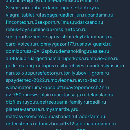
antenna-highly.ru
mine-lab-msk.ru
1-mus.ru
3-sex-porn.ru
ban-damn.ru
purse-factory.ru
viagra-tablet.ru
fasbags.ru
adler-jun.ru
bandamn.ru
fincontech.ru
3sexporn.ru
1mus.ru
darksand.ru
rebus-toys.ru
minelab-msk.ru
rtdco.ru
seo-prodvizhenie-sajtov-stroitelnyh-kompanij.ru
card-voice.ru
rulonnyygazon177.ru
snow-guard.ru
domizbrusa-9x12spb.ru
demaholding.ru
aalse.ru
a380club.ru
argentinamia.ru
perkoka.ru
movie-one.ru
perk-oka.ru
g-octopus.ru
sibarchives.ru
andreislyusar.ru
naruto-x.ru
pursefactory.ru
tor-lyubov-i-grom.ru
spayderhed-2022.ru
movieone.ru
evro-dez.ru
webamator.ru
ma-absolut1.ru
avtopomosch27.ru
nv-750.ru
news-plain.ru
nertansaga.ru
delanalad.ru
dizfiles.ru
youtubefree.ru
aria-family.ru
roadli.ru
planeta-samara.ru
mysmartbuy.ru
matrasy-kemerovo.ru
ashanet.ru
trade-farm.ru
dotcustoms.ru
domizbrusa9x12spb.ru
autodamp.ru