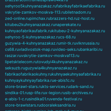
xehyroo5kuhnyanazakaz.ru
fabrikayfabrikaefabrika.ru
vskrytie-zamkov-moskva-113.ru
biletnadom.ru
zed-online.ru
pimchax.ru
brazzers-hd.ru
z-host.ru
kitubeu2kuhnyanazakaz.ru
naperekate.ru
kuhnyaofabrikaufabrik.ru
kitubeu-2-kuhnyanazakaz.ru
xehyroo-5-kuhnyanazakaz.ru
cs-68.ru
guzywia-4-kuhnyanazakaz.ru
mir-tk.ru
vlknrussia.ru
cs68.ru
vladivostok-map.ru
video-seks.ru
bankaribi.ru
raszar.ru
vskrytie-zamkov-moskva113.ru
lipetsktelecom.ru
tovudyi4kuhnyanazakaz.ru
seksuzb.ru
guzywia4kuhnyanazakaz.ru
fabrikaofabrikaokuhny.ru
kuhnyaekuhnyaafabrika.ru
kuhnyaykuhnyayfabrika.ru
e-abis1c.ru
store-brawl-stars.ru
kts-services.ru
dark-sand.ru
sindika-01.ru
sp-life.ru
x-legion.ru
sib-archives.ru
e-abis-1-c.ru
sindika01.ru
venda-festival.ru
store-brawlstars.ru
dooraleksandria.ru