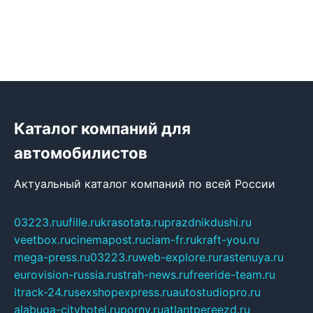
Каталог компаний для
автомобилистов
Актуальный каталог компаний по всей России
03223.ru
ufille.ru
krasotata.ru
prazdnikdushi.ru
veetbox.ru
cinemapost.ru
ciam-fr.ru
kraft-you.ru
mega-press.ru
03223.ru
web-explore.ru
rastenuya.ru
eurovision-russia.ru
strah-news.ru
freeride-team.ru
itrack-24.ru
sexshopexpress.ru
autostudiopro.ru
alabuga-cityhotel.ru
pornv.ru
atlantpereezd.ru