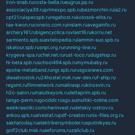
iron-snab.ru
costa-bella.ru
eugrus.pp.ru
associaciya39.ru
primexpo.spb.ru
bezmorchin.ru
ia2.ru
cpt21.ru
ispecspb.ru
regahost.ru
kolosok-elita.ru
tae-kwon.ru
consrio.com.ru
insiam.ru
avegainfo.ru
archery161.ru
bigencyclica.ru
vlast16.ru
korru.net
sarmiento.spb.su
extelopedia.ru
lammin-suo.spb.ru
iskatour.spb.ru
snpi.org.ru
running-line.ru
krygeva-spa.ru
chel.net.ru
rust-loco.ru
dugshop.ru
hl-beta.spb.ru
school494.spb.ru
mymubaby.ru
epoha-metalband.ru
ngr.spb.ru
rusgosnews.com
dieselvostok.ru
24hostel.msk.ru
w-dev.ru
f-ship.ru
regsmi.ru
filmnetwork.ru
malinasp.ru
kinosvin.ru
h2o-salon.ru
malutkayork.ru
deltaprim.spb.ru
tango-perm.ru
gooddir.ru
sgv.su
multiki-online.com
webkrasotki.com
cherinvest.ru
detskiy-ostrov.ru
ankou.spb.ru
alvesta1.ru
pdf-creator.ru
nix-files.org.ru
sakhatoday.ru
elektrikersymboler.ru
sputnikyes.ru
golf2club.msk.ru
aeforums.ru
zallclub.ru