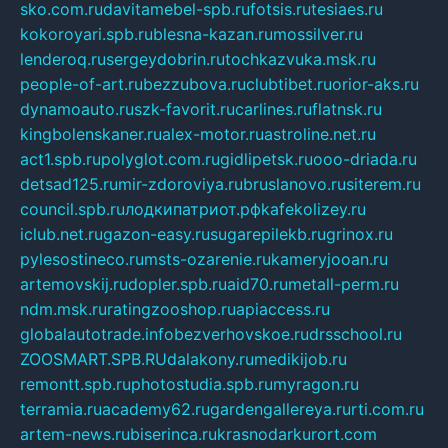
sko.com.ru
davitamebel-spb.ru
fotsis.ru
tesiaes.ru
kokoroyari.spb.ru
blesna-kazan.ru
mossilver.ru
lenderoq.ru
sergeydobrin.ru
tochkazvuka.msk.ru
people-of-art.ru
bezzubova.ru
clubtibet.ru
orior-aks.ru
dynamoauto.ru
szk-favorit.ru
carlines.ru
flatnsk.ru
kingbolenskaner.ru
alex-motor.ru
astroline.net.ru
act1.spb.ru
polyglot.com.ru
gidlipetsk.ru
ooo-driada.ru
detsad125.ru
mir-zdoroviya.ru
bruslanovo.ru
siterem.ru
council.spb.ru
лодкипатриот.рф
kafekolizey.ru
iclub.net.ru
gazon-easy.ru
sugarepilekb.ru
grinox.ru
pylesostineco.ru
msts-ozarenie.ru
kameryjooan.ru
artemovskij.ru
dopler.spb.ru
aid70.ru
metall-perm.ru
ndm.msk.ru
ratingzooshop.ru
apiaccess.ru
globalautotrade.info
bezverhovskoe.ru
drsschool.ru
ZOOSMART.SPB.RU
dalakony.ru
medikijob.ru
remontt.spb.ru
photostudia.spb.ru
myragon.ru
terramia.ru
academy62.ru
gardengallereya.ru
rti.com.ru
artem-news.ru
biserinca.ru
krasnodarkurort.com