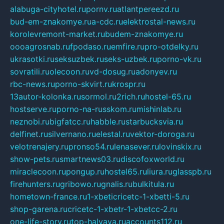
alabuga-cityhotel.ru
pornv.ru
atlantpereezd.ru
bud-em-znakomye.ru
a-cdc.ru
elektrostal-news.ru
korolevremont-market.ru
budem-znakomye.ru
oooagrosnab.ru
fpodaso.ru
emfire.ru
pro-otdelky.ru
ukrasotki.ru
seksuzbek.ru
seks-uzbek.ru
porno-vk.ru
sovratili.ru
olecoon.ru
vd-dosug.ru
adonyev.ru
rbc-news.ru
porno-skvirt.ru
krospr.ru
13autor-kolonka.ru
sormol.ru
2rich.ru
hostel-65.ru
hostserve.ru
porno-na-russkom.ru
mishinlab.ru
neznobi.ru
bigfatcc.ru
habble.ru
starbucksvia.ru
delfinet.ru
silvernano.ru
elestal.ru
vektor-doroga.ru
velotrenajery.ru
pronso54.ru
lenasever.ru
lovinskix.ru
show-pets.ru
smartnews03.ru
discofoxworld.ru
miraclecoon.ru
pongup.ru
hostel65.ru
liura.ru
glasspb.ru
firehunters.ru
gribowo.ru
gnalis.ru
bulkitula.ru
hometown-france.ru
1-xbeticricetc-1-xbetti-5.ru
shop-garena.ru
cricetc-1-xbetr-1-xbetcc-2.ru
one-life-story.ru
top-halyava.ru
accounts112.ru