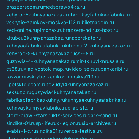
brazzerscom.ru
medsprawo4ka.ru
xehyroo5kuhnyanazakaz.ru
fabrikayfabrikaefabrika.ru
vskrytie-zamkov-moskva-113.ru
biletnadom.ru
zed-online.ru
pimchax.ru
brazzers-hd.ru
z-host.ru
kitubeu2kuhnyanazakaz.ru
naperekate.ru
kuhnyaofabrikaufabrik.ru
kitubeu-2-kuhnyanazakaz.ru
xehyroo-5-kuhnyanazakaz.ru
cs-68.ru
guzywia-4-kuhnyanazakaz.ru
mir-tk.ru
vlknrussia.ru
cs68.ru
vladivostok-map.ru
video-seks.ru
bankaribi.ru
raszar.ru
vskrytie-zamkov-moskva113.ru
lipetsktelecom.ru
tovudyi4kuhnyanazakaz.ru
seksuzb.ru
guzywia4kuhnyanazakaz.ru
fabrikaofabrikaokuhny.ru
kuhnyaekuhnyaafabrika.ru
kuhnyaykuhnyayfabrika.ru
e-abis1c.ru
store-brawl-stars.ru
kts-services.ru
dark-sand.ru
sindika-01.ru
sp-life.ru
x-legion.ru
sib-archives.ru
e-abis-1-c.ru
sindika01.ru
venda-festival.ru
store-brawlstars.ru
dooraleksandria.ru