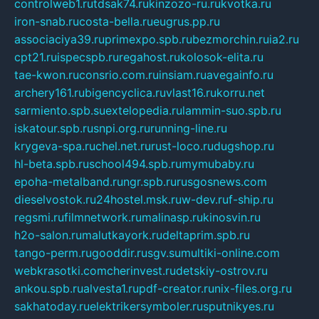
controlweb1.ru
tdsak74.ru
kinzozo-ru.ru
kvotka.ru
iron-snab.ru
costa-bella.ru
eugrus.pp.ru
associaciya39.ru
primexpo.spb.ru
bezmorchin.ru
ia2.ru
cpt21.ru
ispecspb.ru
regahost.ru
kolosok-elita.ru
tae-kwon.ru
consrio.com.ru
insiam.ru
avegainfo.ru
archery161.ru
bigencyclica.ru
vlast16.ru
korru.net
sarmiento.spb.su
extelopedia.ru
lammin-suo.spb.ru
iskatour.spb.ru
snpi.org.ru
running-line.ru
krygeva-spa.ru
chel.net.ru
rust-loco.ru
dugshop.ru
hl-beta.spb.ru
school494.spb.ru
mymubaby.ru
epoha-metalband.ru
ngr.spb.ru
rusgosnews.com
dieselvostok.ru
24hostel.msk.ru
w-dev.ru
f-ship.ru
regsmi.ru
filmnetwork.ru
malinasp.ru
kinosvin.ru
h2o-salon.ru
malutkayork.ru
deltaprim.spb.ru
tango-perm.ru
gooddir.ru
sgv.su
multiki-online.com
webkrasotki.com
cherinvest.ru
detskiy-ostrov.ru
ankou.spb.ru
alvesta1.ru
pdf-creator.ru
nix-files.org.ru
sakhatoday.ru
elektrikersymboler.ru
sputnikyes.ru