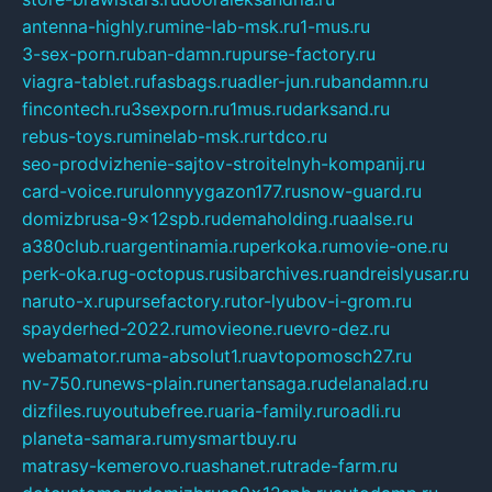
antenna-highly.ru
mine-lab-msk.ru
1-mus.ru
3-sex-porn.ru
ban-damn.ru
purse-factory.ru
viagra-tablet.ru
fasbags.ru
adler-jun.ru
bandamn.ru
fincontech.ru
3sexporn.ru
1mus.ru
darksand.ru
rebus-toys.ru
minelab-msk.ru
rtdco.ru
seo-prodvizhenie-sajtov-stroitelnyh-kompanij.ru
card-voice.ru
rulonnyygazon177.ru
snow-guard.ru
domizbrusa-9x12spb.ru
demaholding.ru
aalse.ru
a380club.ru
argentinamia.ru
perkoka.ru
movie-one.ru
perk-oka.ru
g-octopus.ru
sibarchives.ru
andreislyusar.ru
naruto-x.ru
pursefactory.ru
tor-lyubov-i-grom.ru
spayderhed-2022.ru
movieone.ru
evro-dez.ru
webamator.ru
ma-absolut1.ru
avtopomosch27.ru
nv-750.ru
news-plain.ru
nertansaga.ru
delanalad.ru
dizfiles.ru
youtubefree.ru
aria-family.ru
roadli.ru
planeta-samara.ru
mysmartbuy.ru
matrasy-kemerovo.ru
ashanet.ru
trade-farm.ru