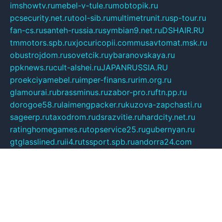
imshowtv.ru
mebel-v-tule.ru
mobtopik.ru
pcsecurity.net.ru
tool-sib.ru
multimetrunit.ru
sp-tour.ru
fan-cs.ru
santeh-russia.ru
symbian9.net.ru
DSHAIR.RU
tmmotors.spb.ru
xjocuricopii.com
musavtomat.msk.ru
obustrojdom.ru
sovetcik.ru
ybaranovskaya.ru
ppknews.ru
cult-alshei.ru
JAPANRUSSIA.RU
proekciyamebel.ru
imper-finans.ru
rim.org.ru
glamourai.ru
brassminus.ru
zabor-pro.ru
ftn.pp.ru
dorogoe58.ru
laimengpacker.ru
kuzova-zapchasti.ru
sageerp.ru
taxodrom.ru
dsrazvitie.ru
hardcity.net.ru
ratinghomegames.ru
topservice25.ru
gubernyan.ru
gtglasslined.ru
ii4.ru
tssport.spb.ru
andorra24.com
blackwallstreet.ru
oboimos.ru
optim-doors.com.ru
ikuch.ru
nycr.org.ru
npa21.ru
vremya-ch.spb.ru
desert000.ru
ivtorgi.ru
ifiori.ru
catalog-statei.ru
dcv.org.ru
spetsmaster174.ru
ipkameryhiseeu.ru
dum26.ru
ruspol.spb.ru
fr-opendp.ru
kam-solnyshko.ru
cheyenne-arapaho.ru
sevzapmetal.spb.ru