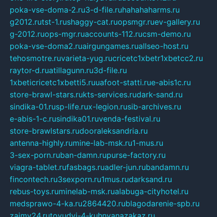
poka-vse-doma-2.ru
3-d-file.ru
hahahaharms.ru
g2012.ru
tst-1.ru
shaggy-cat.ru
opsmgr.ru
ev-gallery.ru
g-2012.ru
ops-mgr.ru
accounts-112.ru
csm-demo.ru
poka-vse-doma2.ru
airgungames.ru
allseo-host.ru
tehosmotre.ru
varieta-yug.ru
cricetc1xbetr1xbetcc2.ru
raytor-d.ru
atillagunn.ru
3d-file.ru
1xbeticricetc1xbetti5.ru
uafoot-statti.ru
e-abis1c.ru
store-brawl-stars.ru
kts-services.ru
dark-sand.ru
sindika-01.ru
sp-life.ru
x-legion.ru
sib-archives.ru
e-abis-1-c.ru
sindika01.ru
venda-festival.ru
store-brawlstars.ru
dooraleksandria.ru
antenna-highly.ru
mine-lab-msk.ru
1-mus.ru
3-sex-porn.ru
ban-damn.ru
purse-factory.ru
viagra-tablet.ru
fasbags.ru
adler-jun.ru
bandamn.ru
fincontech.ru
3sexporn.ru
1mus.ru
darksand.ru
rebus-toys.ru
minelab-msk.ru
alabuga-cityhotel.ru
medsprawo-4-ka.ru
2864420.ru
blagodarenie-spb.ru
zajmy24.ru
tovudyi-4-kuhnyanazakaz.ru