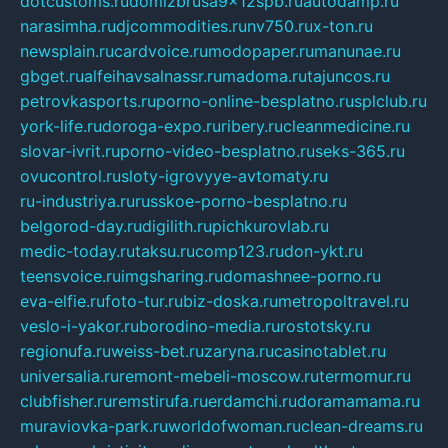
dotcustoms.ru
domizbrusa9x12spb.ru
autodamp.ru
narasimha.ru
djcommodities.ru
nv750.ru
x-ton.ru
newsplain.ru
cardvoice.ru
modopaper.ru
manunae.ru
gbget.ru
alfeihavsalnassr.ru
madoma.ru
tajuncos.ru
petrovkasports.ru
porno-online-besplatno.ru
splclub.ru
york-life.ru
doroga-expo.ru
ribery.ru
cleanmedicine.ru
slovar-ivrit.ru
porno-video-besplatno.ru
seks-365.ru
ovucontrol.ru
sloty-igrovyye-avtomaty.ru
ru-industriya.ru
russkoe-porno-besplatno.ru
belgorod-day.ru
digilith.ru
pichkurovlab.ru
medic-today.ru
taksu.ru
comp123.ru
don-ykt.ru
teensvoice.ru
imgsharing.ru
domashnee-porno.ru
eva-elfie.ru
foto-tur.ru
biz-doska.ru
metropoltravel.ru
veslo-i-yakor.ru
borodino-media.ru
rostotsky.ru
regionufa.ru
weiss-bet.ru
zaryna.ru
casinotablet.ru
universalia.ru
remont-mebeli-moscow.ru
termomur.ru
clubfisher.ru
remstirufa.ru
erdamchi.ru
doramamama.ru
muraviovka-park.ru
worldofwoman.ru
clean-dreams.ru