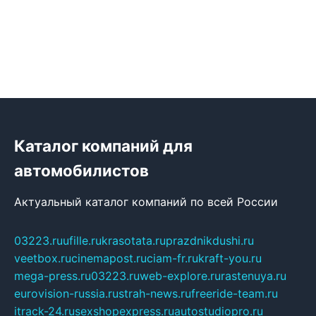
Каталог компаний для
автомобилистов
Актуальный каталог компаний по всей России
03223.ru
ufille.ru
krasotata.ru
prazdnikdushi.ru
veetbox.ru
cinemapost.ru
ciam-fr.ru
kraft-you.ru
mega-press.ru
03223.ru
web-explore.ru
rastenuya.ru
eurovision-russia.ru
strah-news.ru
freeride-team.ru
itrack-24.ru
sexshopexpress.ru
autostudiopro.ru