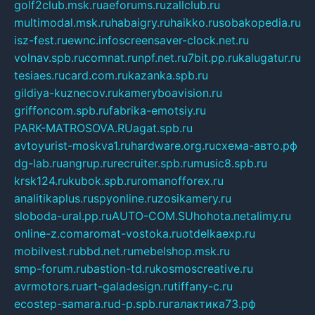
golf2club.msk.ru
aeforums.ru
zallclub.ru
multimodal.msk.ru
habaigry.ru
haikko.ru
sobakopedia.ru
isz-fest.ru
ewnc.info
screensaver-clock.net.ru
volnav.spb.ru
comnat.ru
npf.net.ru
7bit.pp.ru
kalugatur.ru
tesiaes.ru
card.com.ru
kazanka.spb.ru
gildiya-kuznecov.ru
kameryboavision.ru
griffoncom.spb.ru
fabrika-emotsiy.ru
PARK-MATROSOVA.RU
agat.spb.ru
avtoyurist-moskva1.ru
hardware.org.ru
схема-авто.рф
dg-lab.ru
angrup.ru
recruiter.spb.ru
music8.spb.ru
krsk124.ru
kubok.spb.ru
romanofforex.ru
analitikaplus.ru
spyonline.ru
zosikamery.ru
sloboda-ural.pp.ru
AUTO-COM.SU
hohota.net
alimy.ru
online-z.com
aromat-vostoka.ru
otdelkaexp.ru
mobilvest.ru
bbd.net.ru
mebelshop.msk.ru
smp-forum.ru
bastion-td.ru
kosmoscreative.ru
avrmotors.ru
art-galadesign.ru
tiffany-c.ru
ecostep-samara.ru
d-p.spb.ru
галактика73.рф