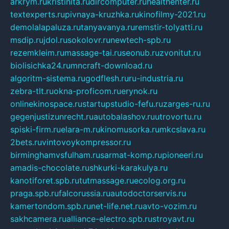
arkrym.ru
kristinita.ru
dircomputer.ru
healthenter.ru
textexperts.ru
pivnaya-kruzhka.ru
kinofilmy-2021.ru
demolalapaluza.ru
tanyavanya.ru
remstir-tolyatti.ru
msdip.ru
jdol.ru
sokolovr.ru
newtech-spb.ru
rezemkleim.ru
massage-tai.ru
seonub.ru
zvonitut.ru
biolisichka24.ru
mncraft-download.ru
algoritm-sistema.ru
godflesh.ru
ru-industria.ru
zebra-tlt.ru
okna-proficom.ru
erynok.ru
onlinekinospace.ru
startupstudio-fefu.ru
zarges-ru.ru
gegenjustizunrecht.ru
autobalashov.ru
utrovortu.ru
spiski-firm.ru
elara-m.ru
kinomusorka.ru
mkcslava.ru
2bets.ru
vintovoykompressor.ru
birminghamvsfulham.ru
sarmat-komp.ru
pioneeri.ru
amadis-chocolate.ru
shkurki-karakulya.ru
kanotiforet.spb.ru
tutmassage.ru
ecolog.org.ru
praga.spb.ru
falcorussia.ru
autodoctorservis.ru
kamertondom.spb.ru
net-life.net.ru
avto-vozim.ru
sakhcamera.ru
alliance-electro.spb.ru
stroyavt.ru