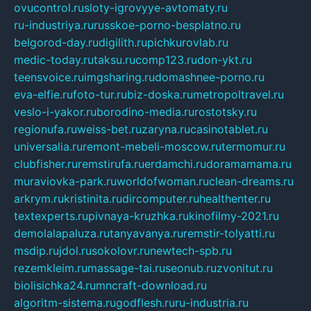
ovucontrol.ru
sloty-igrovyye-avtomaty.ru
ru-industriya.ru
russkoe-porno-besplatno.ru
belgorod-day.ru
digilith.ru
pichkurovlab.ru
medic-today.ru
taksu.ru
comp123.ru
don-ykt.ru
teensvoice.ru
imgsharing.ru
domashnee-porno.ru
eva-elfie.ru
foto-tur.ru
biz-doska.ru
metropoltravel.ru
veslo-i-yakor.ru
borodino-media.ru
rostotsky.ru
regionufa.ru
weiss-bet.ru
zaryna.ru
casinotablet.ru
universalia.ru
remont-mebeli-moscow.ru
termomur.ru
clubfisher.ru
remstirufa.ru
erdamchi.ru
doramamama.ru
muraviovka-park.ru
worldofwoman.ru
clean-dreams.ru
arkrym.ru
kristinita.ru
dircomputer.ru
healthenter.ru
textexperts.ru
pivnaya-kruzhka.ru
kinofilmy-2021.ru
demolalapaluza.ru
tanyavanya.ru
remstir-tolyatti.ru
msdip.ru
jdol.ru
sokolovr.ru
newtech-spb.ru
rezemkleim.ru
massage-tai.ru
seonub.ru
zvonitut.ru
biolisichka24.ru
mncraft-download.ru
algoritm-sistema.ru
godflesh.ru
ru-industria.ru