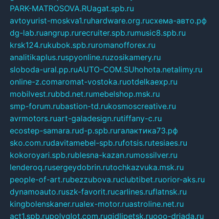
PARK-MATROSOVA.RU
agat.spb.ru
avtoyurist-moskva1.ru
hardware.org.ru
схема-авто.рф
dg-lab.ru
angrup.ru
recruiter.spb.ru
music8.spb.ru
krsk124.ru
kubok.spb.ru
romanofforex.ru
analitikaplus.ru
spyonline.ru
zosikamery.ru
sloboda-ural.pp.ru
AUTO-COM.SU
hohota.net
alimy.ru
online-z.com
aromat-vostoka.ru
otdelkaexp.ru
mobilvest.ru
bbd.net.ru
mebelshop.msk.ru
smp-forum.ru
bastion-td.ru
kosmoscreative.ru
avrmotors.ru
art-galadesign.ru
tiffany-c.ru
ecostep-samara.ru
d-p.spb.ru
галактика73.рф
sko.com.ru
davitamebel-spb.ru
fotsis.ru
tesiaes.ru
kokoroyari.spb.ru
blesna-kazan.ru
mossilver.ru
lenderoq.ru
sergeydobrin.ru
tochkazvuka.msk.ru
people-of-art.ru
bezzubova.ru
clubtibet.ru
orior-aks.ru
dynamoauto.ru
szk-favorit.ru
carlines.ru
flatnsk.ru
kingbolenskaner.ru
alex-motor.ru
astroline.net.ru
act1.spb.ru
polyglot.com.ru
gidlipetsk.ru
ooo-driada.ru