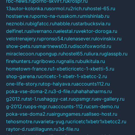
rbc-news.ru
porno-skvirt.ru
krospr.ru
13autor-kolonka.ru
sormol.ru
2rich.ru
hostel-65.ru
hostserve.ru
porno-na-russkom.ru
mishinlab.ru
neznobi.ru
bigfatcc.ru
habble.ru
starbucksvia.ru
delfinet.ru
silvernano.ru
elestal.ru
vektor-doroga.ru
velotrenajery.ru
pronso54.ru
lenasever.ru
lovinskix.ru
show-pets.ru
smartnews03.ru
discofoxworld.ru
miraclecoon.ru
pongup.ru
hostel65.ru
liura.ru
glasspb.ru
firehunters.ru
gribowo.ru
gnalis.ru
bulkitula.ru
hometown-france.ru
1-xbeticricetc-1-xbetti-5.ru
shop-garena.ru
cricetc-1-xbetr-1-xbetcc-2.ru
one-life-story.ru
top-halyava.ru
accounts112.ru
poka-vse-doma-2.ru
3-d-file.ru
hahahaharms.ru
g2012.ru
tst-1.ru
shaggy-cat.ru
opsmgr.ru
ev-gallery.ru
g-2012.ru
ops-mgr.ru
accounts-112.ru
csm-demo.ru
poka-vse-doma2.ru
airgungames.ru
allseo-host.ru
tehosmotre.ru
varieta-yug.ru
cricetc1xbetr1xbetcc2.ru
raytor-d.ru
atillagunn.ru
3d-file.ru