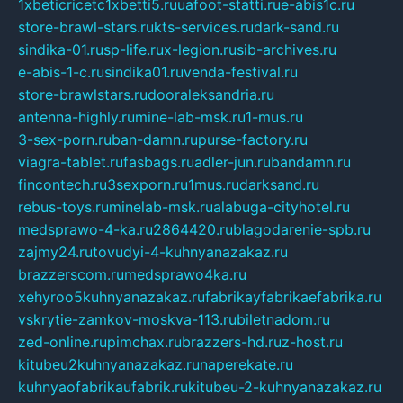
1xbeticricetc1xbetti5.ru
uafoot-statti.ru
e-abis1c.ru
store-brawl-stars.ru
kts-services.ru
dark-sand.ru
sindika-01.ru
sp-life.ru
x-legion.ru
sib-archives.ru
e-abis-1-c.ru
sindika01.ru
venda-festival.ru
store-brawlstars.ru
dooraleksandria.ru
antenna-highly.ru
mine-lab-msk.ru
1-mus.ru
3-sex-porn.ru
ban-damn.ru
purse-factory.ru
viagra-tablet.ru
fasbags.ru
adler-jun.ru
bandamn.ru
fincontech.ru
3sexporn.ru
1mus.ru
darksand.ru
rebus-toys.ru
minelab-msk.ru
alabuga-cityhotel.ru
medsprawo-4-ka.ru
2864420.ru
blagodarenie-spb.ru
zajmy24.ru
tovudyi-4-kuhnyanazakaz.ru
brazzerscom.ru
medsprawo4ka.ru
xehyroo5kuhnyanazakaz.ru
fabrikayfabrikaefabrika.ru
vskrytie-zamkov-moskva-113.ru
biletnadom.ru
zed-online.ru
pimchax.ru
brazzers-hd.ru
z-host.ru
kitubeu2kuhnyanazakaz.ru
naperekate.ru
kuhnyaofabrikaufabrik.ru
kitubeu-2-kuhnyanazakaz.ru