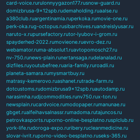
card-voice.ru
rulonnyygazon177.ru
snow-guard.ru
domizbrusa-9x12spb.ru
demaholding.ru
aalse.ru
a380club.ru
argentinamia.ru
perkoka.ru
movie-one.ru
perk-oka.ru
g-octopus.ru
sibarchives.ru
andreislyusar.ru
naruto-x.ru
pursefactory.ru
tor-lyubov-i-grom.ru
spayderhed-2022.ru
movieone.ru
evro-dez.ru
webamator.ru
ma-absolut1.ru
avtopomosch27.ru
nv-750.ru
news-plain.ru
nertansaga.ru
delanalad.ru
dizfiles.ru
youtubefree.ru
aria-family.ru
roadli.ru
planeta-samara.ru
mysmartbuy.ru
matrasy-kemerovo.ru
ashanet.ru
trade-farm.ru
dotcustoms.ru
domizbrusa9x12spb.ru
autodamp.ru
narasimha.ru
djcommodities.ru
nv750.ru
x-ton.ru
newsplain.ru
cardvoice.ru
modopaper.ru
manunae.ru
gbget.ru
alfeihavsalnassr.ru
madoma.ru
tajuncos.ru
petrovkasports.ru
porno-online-besplatno.ru
splclub.ru
york-life.ru
doroga-expo.ru
ribery.ru
cleanmedicine.ru
slovar-ivrit.ru
porno-video-besplatno.ru
seks-365.ru