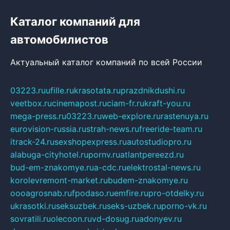
Каталог компаний для
автомобилистов
Актуальный каталог компаний по всей России
03223.ru
ufille.ru
krasotata.ru
prazdnikdushi.ru
veetbox.ru
cinemapost.ru
ciam-fr.ru
kraft-you.ru
mega-press.ru
03223.ru
web-explore.ru
rastenuya.ru
eurovision-russia.ru
strah-news.ru
freeride-team.ru
itrack-24.ru
sexshopexpress.ru
autostudiopro.ru
alabuga-cityhotel.ru
pornv.ru
atlantpereezd.ru
bud-em-znakomye.ru
a-cdc.ru
elektrostal-news.ru
korolevremont-market.ru
budem-znakomye.ru
oooagrosnab.ru
fpodaso.ru
emfire.ru
pro-otdelky.ru
ukrasotki.ru
seksuzbek.ru
seks-uzbek.ru
porno-vk.ru
sovratili.ru
olecoon.ru
vd-dosug.ru
adonyev.ru