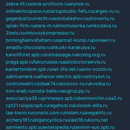
zebra-tlt.ru
okna-proficom.ru
erynok.ru
onlinekinospace.ru
startupstudio-fefu.ru
zarges-ru.ru
gegenjustizunrecht.ru
autobalashov.ru
utrovortu.ru
spiski-firm.ru
elara-m.ru
kinomusorka.ru
mkcslava.ru
2bets.ru
vintovoykompressor.ru
birminghamvsfulham.ru
sarmat-komp.ru
pioneeri.ru
amadis-chocolate.ru
shkurki-karakulya.ru
kanotiforet.spb.ru
tutmassage.ru
ecolog.org.ru
praga.spb.ru
falcorussia.ru
autodoctorservis.ru
kamertondom.spb.ru
net-life.net.ru
avto-vozim.ru
sakhcamera.ru
alliance-electro.spb.ru
stroyavt.ru
controlweb1.ru
tdsak74.ru
kinzozo-ru.ru
kvotka.ru
iron-snab.ru
costa-bella.ru
eugrus.pp.ru
associaciya39.ru
primexpo.spb.ru
bezmorchin.ru
ia2.ru
cpt21.ru
ispecspb.ru
regahost.ru
kolosok-elita.ru
tae-kwon.ru
consrio.com.ru
insiam.ru
avegainfo.ru
archery161.ru
bigencyclica.ru
vlast16.ru
korru.net
sarmiento.spb.su
extelopedia.ru
lammin-suo.spb.ru