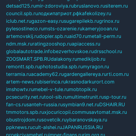
detsad125.ru
mir-zdoroviya.ru
bruslanovo.ru
siterem.ru
council.spb.ru
лодкипатриот.рф
kafekolizey.ru
iclub.net.ru
gazon-easy.ru
sugarepilekb.ru
grinox.ru
pylesostineco.ru
msts-ozarenie.ru
kameryjooan.ru
artemovskij.ru
dopler.spb.ru
aid70.ru
metall-perm.ru
ndm.msk.ru
ratingzooshop.ru
apiaccess.ru
globalautotrade.info
bezverhovskoe.ru
drsschool.ru
ZOOSMART.SPB.RU
dalakony.ru
medikijob.ru
remontt.spb.ru
photostudia.spb.ru
myragon.ru
terramia.ru
academy62.ru
gardengallereya.ru
rti.com.ru
artem-news.ru
biserinca.ru
krasnodarkurort.com
imshowtv.ru
mebel-v-tule.ru
mobtopik.ru
pcsecurity.net.ru
tool-sib.ru
multimetrunit.ru
sp-tour.ru
fan-cs.ru
santeh-russia.ru
symbian9.net.ru
DSHAIR.RU
tmmotors.spb.ru
xjocuricopii.com
musavtomat.msk.ru
obustrojdom.ru
sovetcik.ru
ybaranovskaya.ru
ppknews.ru
cult-alshei.ru
JAPANRUSSIA.RU
proekciyamebel.ru
imper-finans.ru
rim.org.ru