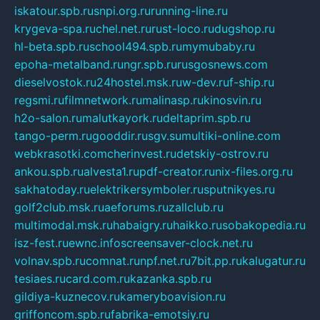
iskatour.spb.ru
snpi.org.ru
running-line.ru
krygeva-spa.ru
chel.net.ru
rust-loco.ru
dugshop.ru
hl-beta.spb.ru
school494.spb.ru
mymubaby.ru
epoha-metalband.ru
ngr.spb.ru
rusgosnews.com
dieselvostok.ru
24hostel.msk.ru
w-dev.ru
f-ship.ru
regsmi.ru
filmnetwork.ru
malinasp.ru
kinosvin.ru
h2o-salon.ru
malutkayork.ru
deltaprim.spb.ru
tango-perm.ru
gooddir.ru
sgv.su
multiki-online.com
webkrasotki.com
cherinvest.ru
detskiy-ostrov.ru
ankou.spb.ru
alvesta1.ru
pdf-creator.ru
nix-files.org.ru
sakhatoday.ru
elektrikersymboler.ru
sputnikyes.ru
golf2club.msk.ru
aeforums.ru
zallclub.ru
multimodal.msk.ru
habaigry.ru
haikko.ru
sobakopedia.ru
isz-fest.ru
ewnc.info
screensaver-clock.net.ru
volnav.spb.ru
comnat.ru
npf.net.ru
7bit.pp.ru
kalugatur.ru
tesiaes.ru
card.com.ru
kazanka.spb.ru
gildiya-kuznecov.ru
kameryboavision.ru
griffoncom.spb.ru
fabrika-emotsiy.ru