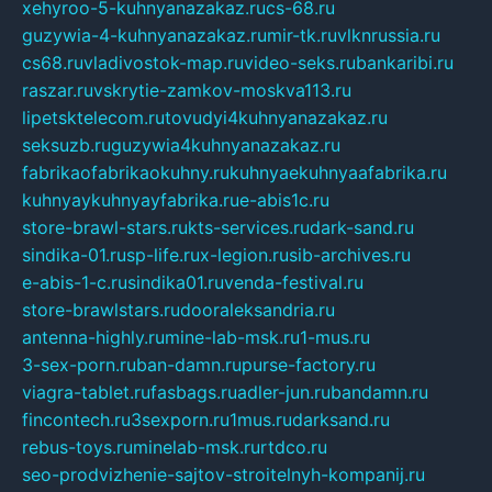
xehyroo-5-kuhnyanazakaz.ru
cs-68.ru
guzywia-4-kuhnyanazakaz.ru
mir-tk.ru
vlknrussia.ru
cs68.ru
vladivostok-map.ru
video-seks.ru
bankaribi.ru
raszar.ru
vskrytie-zamkov-moskva113.ru
lipetsktelecom.ru
tovudyi4kuhnyanazakaz.ru
seksuzb.ru
guzywia4kuhnyanazakaz.ru
fabrikaofabrikaokuhny.ru
kuhnyaekuhnyaafabrika.ru
kuhnyaykuhnyayfabrika.ru
e-abis1c.ru
store-brawl-stars.ru
kts-services.ru
dark-sand.ru
sindika-01.ru
sp-life.ru
x-legion.ru
sib-archives.ru
e-abis-1-c.ru
sindika01.ru
venda-festival.ru
store-brawlstars.ru
dooraleksandria.ru
antenna-highly.ru
mine-lab-msk.ru
1-mus.ru
3-sex-porn.ru
ban-damn.ru
purse-factory.ru
viagra-tablet.ru
fasbags.ru
adler-jun.ru
bandamn.ru
fincontech.ru
3sexporn.ru
1mus.ru
darksand.ru
rebus-toys.ru
minelab-msk.ru
rtdco.ru
seo-prodvizhenie-sajtov-stroitelnyh-kompanij.ru