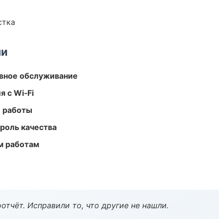
стка
ми
вное обслуживание
 с Wi‑Fi
е работы
роль качества
м работам
тчёт. Исправили то, что другие не нашли.