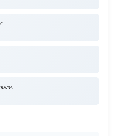
я.
вали.