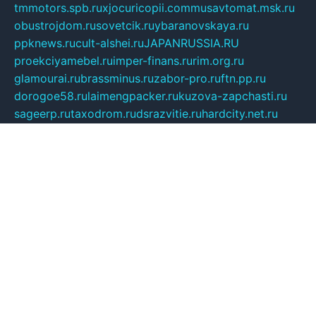
tmmotors.spb.ru
xjocuricopii.com
musavtomat.msk.ru
obustrojdom.ru
sovetcik.ru
ybaranovskaya.ru
ppknews.ru
cult-alshei.ru
JAPANRUSSIA.RU
proekciyamebel.ru
imper-finans.ru
rim.org.ru
glamourai.ru
brassminus.ru
zabor-pro.ru
ftn.pp.ru
dorogoe58.ru
laimengpacker.ru
kuzova-zapchasti.ru
sageerp.ru
taxodrom.ru
dsrazvitie.ru
hardcity.net.ru
ratinghomegames.ru
topservice25.ru
gubernyan.ru
gtglasslined.ru
ii4.ru
tssport.spb.ru
andorra24.com
blackwallstreet.ru
oboimos.ru
optim-doors.com.ru
ikuch.ru
nycr.org.ru
npa21.ru
vremya-ch.spb.ru
desert000.ru
ivtorgi.ru
ifiori.ru
catalog-statei.ru
dcv.org.ru
spetsmaster174.ru
ipkameryhiseeu.ru
dum26.ru
ruspol.spb.ru
fr-opendp.ru
kam-solnyshko.ru
cheyenne-arapaho.ru
sevzapmetal.spb.ru
ted-lapidus.spb.ru
parasite-eliminator.ru
sigma-complete.ru
modernworld.ru
dama-moda.ru
eholot-group.ru
sk-nvkz.ru
DRONGOLD.RU