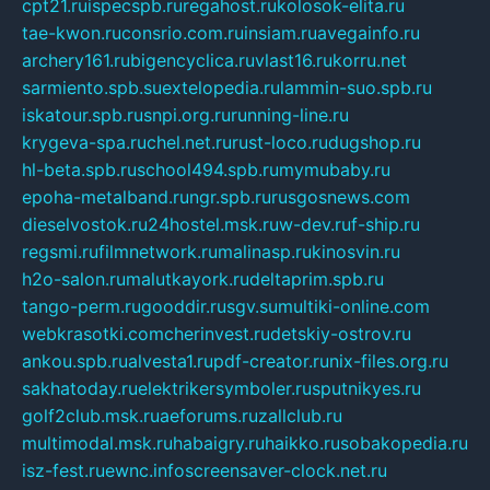
cpt21.ru
ispecspb.ru
regahost.ru
kolosok-elita.ru
tae-kwon.ru
consrio.com.ru
insiam.ru
avegainfo.ru
archery161.ru
bigencyclica.ru
vlast16.ru
korru.net
sarmiento.spb.su
extelopedia.ru
lammin-suo.spb.ru
iskatour.spb.ru
snpi.org.ru
running-line.ru
krygeva-spa.ru
chel.net.ru
rust-loco.ru
dugshop.ru
hl-beta.spb.ru
school494.spb.ru
mymubaby.ru
epoha-metalband.ru
ngr.spb.ru
rusgosnews.com
dieselvostok.ru
24hostel.msk.ru
w-dev.ru
f-ship.ru
regsmi.ru
filmnetwork.ru
malinasp.ru
kinosvin.ru
h2o-salon.ru
malutkayork.ru
deltaprim.spb.ru
tango-perm.ru
gooddir.ru
sgv.su
multiki-online.com
webkrasotki.com
cherinvest.ru
detskiy-ostrov.ru
ankou.spb.ru
alvesta1.ru
pdf-creator.ru
nix-files.org.ru
sakhatoday.ru
elektrikersymboler.ru
sputnikyes.ru
golf2club.msk.ru
aeforums.ru
zallclub.ru
multimodal.msk.ru
habaigry.ru
haikko.ru
sobakopedia.ru
isz-fest.ru
ewnc.info
screensaver-clock.net.ru