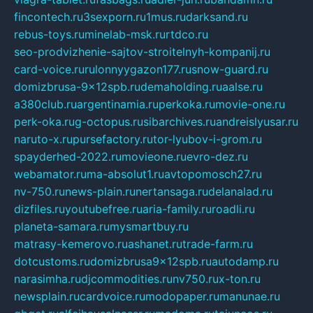
fincontech.ru
3sexporn.ru
1mus.ru
darksand.ru
rebus-toys.ru
minelab-msk.ru
rtdco.ru
seo-prodvizhenie-sajtov-stroitelnyh-kompanij.ru
card-voice.ru
rulonnyygazon177.ru
snow-guard.ru
domizbrusa-9x12spb.ru
demaholding.ru
aalse.ru
a380club.ru
argentinamia.ru
perkoka.ru
movie-one.ru
perk-oka.ru
g-octopus.ru
sibarchives.ru
andreislyusar.ru
naruto-x.ru
pursefactory.ru
tor-lyubov-i-grom.ru
spayderhed-2022.ru
movieone.ru
evro-dez.ru
webamator.ru
ma-absolut1.ru
avtopomosch27.ru
nv-750.ru
news-plain.ru
nertansaga.ru
delanalad.ru
dizfiles.ru
youtubefree.ru
aria-family.ru
roadli.ru
planeta-samara.ru
mysmartbuy.ru
matrasy-kemerovo.ru
ashanet.ru
trade-farm.ru
dotcustoms.ru
domizbrusa9x12spb.ru
autodamp.ru
narasimha.ru
djcommodities.ru
nv750.ru
x-ton.ru
newsplain.ru
cardvoice.ru
modopaper.ru
manunae.ru