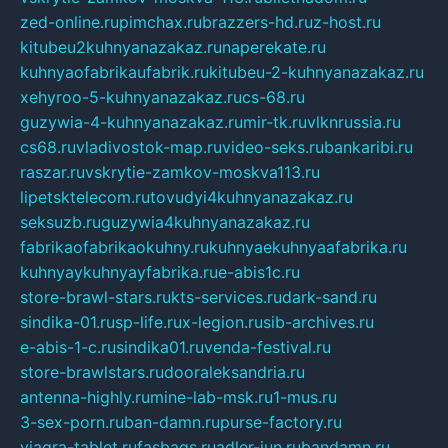
zed-online.ru
pimchax.ru
brazzers-hd.ru
z-host.ru
kitubeu2kuhnyanazakaz.ru
naperekate.ru
kuhnyaofabrikaufabrik.ru
kitubeu-2-kuhnyanazakaz.ru
xehyroo-5-kuhnyanazakaz.ru
cs-68.ru
guzywia-4-kuhnyanazakaz.ru
mir-tk.ru
vlknrussia.ru
cs68.ru
vladivostok-map.ru
video-seks.ru
bankaribi.ru
raszar.ru
vskrytie-zamkov-moskva113.ru
lipetsktelecom.ru
tovudyi4kuhnyanazakaz.ru
seksuzb.ru
guzywia4kuhnyanazakaz.ru
fabrikaofabrikaokuhny.ru
kuhnyaekuhnyaafabrika.ru
kuhnyaykuhnyayfabrika.ru
e-abis1c.ru
store-brawl-stars.ru
kts-services.ru
dark-sand.ru
sindika-01.ru
sp-life.ru
x-legion.ru
sib-archives.ru
e-abis-1-c.ru
sindika01.ru
venda-festival.ru
store-brawlstars.ru
dooraleksandria.ru
antenna-highly.ru
mine-lab-msk.ru
1-mus.ru
3-sex-porn.ru
ban-damn.ru
purse-factory.ru
viagra-tablet.ru
fasbags.ru
adler-jun.ru
bandamn.ru