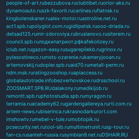
people-of-art.ru
bezzubova.ru
clubtibet.ru
orior-aks.ru
dynamoauto.ru
szk-favorit.ru
carlines.ru
flatnsk.ru
kingbolenskaner.ru
alex-motor.ru
astroline.net.ru
act1.spb.ru
polyglot.com.ru
gidlipetsk.ru
ooo-driada.ru
detsad125.ru
mir-zdoroviya.ru
bruslanovo.ru
siterem.ru
council.spb.ru
лодкипатриот.рф
kafekolizey.ru
iclub.net.ru
gazon-easy.ru
sugarepilekb.ru
grinox.ru
pylesostineco.ru
msts-ozarenie.ru
kameryjooan.ru
artemovskij.ru
dopler.spb.ru
aid70.ru
metall-perm.ru
ndm.msk.ru
ratingzooshop.ru
apiaccess.ru
globalautotrade.info
bezverhovskoe.ru
drsschool.ru
ZOOSMART.SPB.RU
dalakony.ru
medikijob.ru
remontt.spb.ru
photostudia.spb.ru
myragon.ru
terramia.ru
academy62.ru
gardengallereya.ru
rti.com.ru
artem-news.ru
biserinca.ru
krasnodarkurort.com
imshowtv.ru
mebel-v-tule.ru
mobtopik.ru
pcsecurity.net.ru
tool-sib.ru
multimetrunit.ru
sp-tour.ru
fan-cs.ru
santeh-russia.ru
symbian9.net.ru
DSHAIR.RU