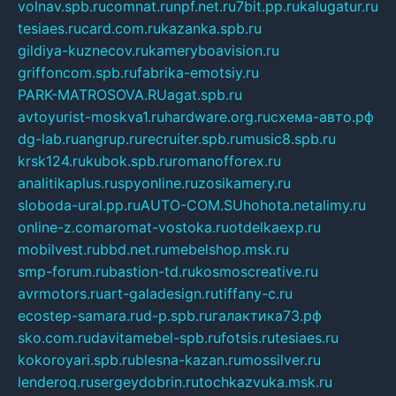
volnav.spb.ru
comnat.ru
npf.net.ru
7bit.pp.ru
kalugatur.ru
tesiaes.ru
card.com.ru
kazanka.spb.ru
gildiya-kuznecov.ru
kameryboavision.ru
griffoncom.spb.ru
fabrika-emotsiy.ru
PARK-MATROSOVA.RU
agat.spb.ru
avtoyurist-moskva1.ru
hardware.org.ru
схема-авто.рф
dg-lab.ru
angrup.ru
recruiter.spb.ru
music8.spb.ru
krsk124.ru
kubok.spb.ru
romanofforex.ru
analitikaplus.ru
spyonline.ru
zosikamery.ru
sloboda-ural.pp.ru
AUTO-COM.SU
hohota.net
alimy.ru
online-z.com
aromat-vostoka.ru
otdelkaexp.ru
mobilvest.ru
bbd.net.ru
mebelshop.msk.ru
smp-forum.ru
bastion-td.ru
kosmoscreative.ru
avrmotors.ru
art-galadesign.ru
tiffany-c.ru
ecostep-samara.ru
d-p.spb.ru
галактика73.рф
sko.com.ru
davitamebel-spb.ru
fotsis.ru
tesiaes.ru
kokoroyari.spb.ru
blesna-kazan.ru
mossilver.ru
lenderoq.ru
sergeydobrin.ru
tochkazvuka.msk.ru