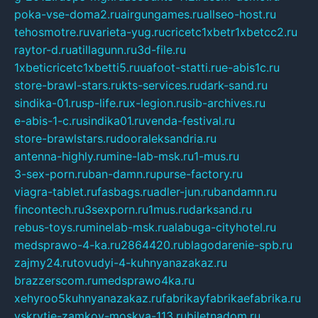
poka-vse-doma2.ru
airgungames.ru
allseo-host.ru
tehosmotre.ru
varieta-yug.ru
cricetc1xbetr1xbetcc2.ru
raytor-d.ru
atillagunn.ru
3d-file.ru
1xbeticricetc1xbetti5.ru
uafoot-statti.ru
e-abis1c.ru
store-brawl-stars.ru
kts-services.ru
dark-sand.ru
sindika-01.ru
sp-life.ru
x-legion.ru
sib-archives.ru
e-abis-1-c.ru
sindika01.ru
venda-festival.ru
store-brawlstars.ru
dooraleksandria.ru
antenna-highly.ru
mine-lab-msk.ru
1-mus.ru
3-sex-porn.ru
ban-damn.ru
purse-factory.ru
viagra-tablet.ru
fasbags.ru
adler-jun.ru
bandamn.ru
fincontech.ru
3sexporn.ru
1mus.ru
darksand.ru
rebus-toys.ru
minelab-msk.ru
alabuga-cityhotel.ru
medsprawo-4-ka.ru
2864420.ru
blagodarenie-spb.ru
zajmy24.ru
tovudyi-4-kuhnyanazakaz.ru
brazzerscom.ru
medsprawo4ka.ru
xehyroo5kuhnyanazakaz.ru
fabrikayfabrikaefabrika.ru
vskrytie-zamkov-moskva-113.ru
biletnadom.ru