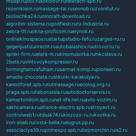
msdip.ru
jdol.ru
sokolovr.ru
newtech-spb.ru
rezemkleim.ru
massage-tai.ru
seonub.ru
zvonitut.ru
biolisichka24.ru
mncraft-download.ru
algoritm-sistema.ru
godflesh.ru
ru-industria.ru
zebra-tlt.ru
okna-proficom.ru
erynok.ru
onlinekinospace.ru
startupstudio-fefu.ru
zarges-ru.ru
gegenjustizunrecht.ru
autobalashov.ru
utrovortu.ru
spiski-firm.ru
elara-m.ru
kinomusorka.ru
mkcslava.ru
2bets.ru
vintovoykompressor.ru
birminghamvsfulham.ru
sarmat-komp.ru
pioneeri.ru
amadis-chocolate.ru
shkurki-karakulya.ru
kanotiforet.spb.ru
tutmassage.ru
ecolog.org.ru
praga.spb.ru
falcorussia.ru
autodoctorservis.ru
kamertondom.spb.ru
net-life.net.ru
avto-vozim.ru
sakhcamera.ru
alliance-electro.spb.ru
stroyavt.ru
controlweb1.ru
tdsak74.ru
kinzozo-ru.ru
kvotka.ru
iron-snab.ru
costa-bella.ru
eugrus.pp.ru
associaciya39.ru
primexpo.spb.ru
bezmorchin.ru
ia2.ru