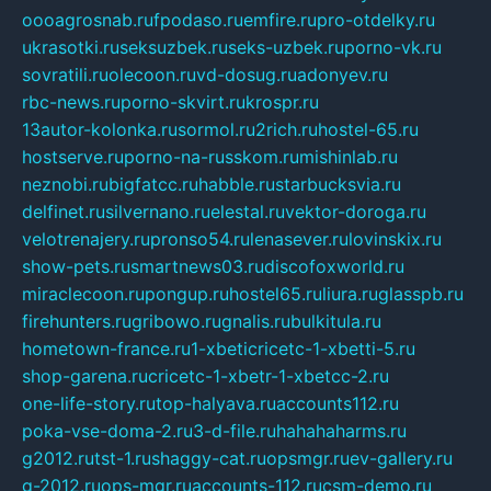
oooagrosnab.ru
fpodaso.ru
emfire.ru
pro-otdelky.ru
ukrasotki.ru
seksuzbek.ru
seks-uzbek.ru
porno-vk.ru
sovratili.ru
olecoon.ru
vd-dosug.ru
adonyev.ru
rbc-news.ru
porno-skvirt.ru
krospr.ru
13autor-kolonka.ru
sormol.ru
2rich.ru
hostel-65.ru
hostserve.ru
porno-na-russkom.ru
mishinlab.ru
neznobi.ru
bigfatcc.ru
habble.ru
starbucksvia.ru
delfinet.ru
silvernano.ru
elestal.ru
vektor-doroga.ru
velotrenajery.ru
pronso54.ru
lenasever.ru
lovinskix.ru
show-pets.ru
smartnews03.ru
discofoxworld.ru
miraclecoon.ru
pongup.ru
hostel65.ru
liura.ru
glasspb.ru
firehunters.ru
gribowo.ru
gnalis.ru
bulkitula.ru
hometown-france.ru
1-xbeticricetc-1-xbetti-5.ru
shop-garena.ru
cricetc-1-xbetr-1-xbetcc-2.ru
one-life-story.ru
top-halyava.ru
accounts112.ru
poka-vse-doma-2.ru
3-d-file.ru
hahahaharms.ru
g2012.ru
tst-1.ru
shaggy-cat.ru
opsmgr.ru
ev-gallery.ru
g-2012.ru
ops-mgr.ru
accounts-112.ru
csm-demo.ru