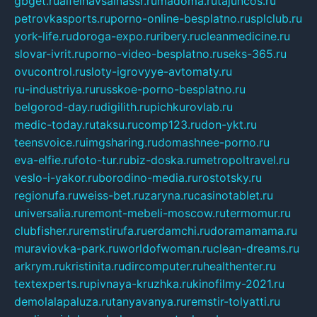
gbget.ru
alfeihavsalnassr.ru
madoma.ru
tajuncos.ru
petrovkasports.ru
porno-online-besplatno.ru
splclub.ru
york-life.ru
doroga-expo.ru
ribery.ru
cleanmedicine.ru
slovar-ivrit.ru
porno-video-besplatno.ru
seks-365.ru
ovucontrol.ru
sloty-igrovyye-avtomaty.ru
ru-industriya.ru
russkoe-porno-besplatno.ru
belgorod-day.ru
digilith.ru
pichkurovlab.ru
medic-today.ru
taksu.ru
comp123.ru
don-ykt.ru
teensvoice.ru
imgsharing.ru
domashnee-porno.ru
eva-elfie.ru
foto-tur.ru
biz-doska.ru
metropoltravel.ru
veslo-i-yakor.ru
borodino-media.ru
rostotsky.ru
regionufa.ru
weiss-bet.ru
zaryna.ru
casinotablet.ru
universalia.ru
remont-mebeli-moscow.ru
termomur.ru
clubfisher.ru
remstirufa.ru
erdamchi.ru
doramamama.ru
muraviovka-park.ru
worldofwoman.ru
clean-dreams.ru
arkrym.ru
kristinita.ru
dircomputer.ru
healthenter.ru
textexperts.ru
pivnaya-kruzhka.ru
kinofilmy-2021.ru
demolalapaluza.ru
tanyavanya.ru
remstir-tolyatti.ru