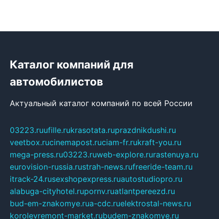
Каталог компаний для
автомобилистов
Актуальный каталог компаний по всей России
03223.ru
ufille.ru
krasotata.ru
prazdnikdushi.ru
veetbox.ru
cinemapost.ru
ciam-fr.ru
kraft-you.ru
mega-press.ru
03223.ru
web-explore.ru
rastenuya.ru
eurovision-russia.ru
strah-news.ru
freeride-team.ru
itrack-24.ru
sexshopexpress.ru
autostudiopro.ru
alabuga-cityhotel.ru
pornv.ru
atlantpereezd.ru
bud-em-znakomye.ru
a-cdc.ru
elektrostal-news.ru
korolevremont-market.ru
budem-znakomye.ru