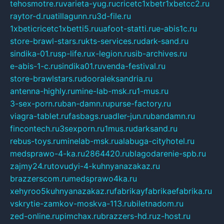
tehosmotre.ru
varieta-yug.ru
cricetc1xbetr1xbetcc2.ru
raytor-d.ru
atillagunn.ru
3d-file.ru
1xbeticricetc1xbetti5.ru
uafoot-statti.ru
e-abis1c.ru
store-brawl-stars.ru
kts-services.ru
dark-sand.ru
sindika-01.ru
sp-life.ru
x-legion.ru
sib-archives.ru
e-abis-1-c.ru
sindika01.ru
venda-festival.ru
store-brawlstars.ru
dooraleksandria.ru
antenna-highly.ru
mine-lab-msk.ru
1-mus.ru
3-sex-porn.ru
ban-damn.ru
purse-factory.ru
viagra-tablet.ru
fasbags.ru
adler-jun.ru
bandamn.ru
fincontech.ru
3sexporn.ru
1mus.ru
darksand.ru
rebus-toys.ru
minelab-msk.ru
alabuga-cityhotel.ru
medsprawo-4-ka.ru
2864420.ru
blagodarenie-spb.ru
zajmy24.ru
tovudyi-4-kuhnyanazakaz.ru
brazzerscom.ru
medsprawo4ka.ru
xehyroo5kuhnyanazakaz.ru
fabrikayfabrikaefabrika.ru
vskrytie-zamkov-moskva-113.ru
biletnadom.ru
zed-online.ru
pimchax.ru
brazzers-hd.ru
z-host.ru