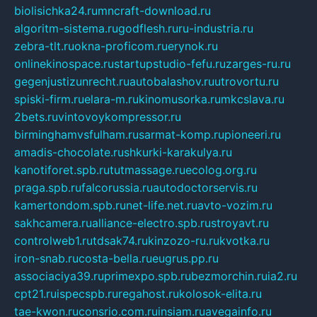
biolisichka24.ru
mncraft-download.ru
algoritm-sistema.ru
godflesh.ru
ru-industria.ru
zebra-tlt.ru
okna-proficom.ru
erynok.ru
onlinekinospace.ru
startupstudio-fefu.ru
zarges-ru.ru
gegenjustizunrecht.ru
autobalashov.ru
utrovortu.ru
spiski-firm.ru
elara-m.ru
kinomusorka.ru
mkcslava.ru
2bets.ru
vintovoykompressor.ru
birminghamvsfulham.ru
sarmat-komp.ru
pioneeri.ru
amadis-chocolate.ru
shkurki-karakulya.ru
kanotiforet.spb.ru
tutmassage.ru
ecolog.org.ru
praga.spb.ru
falcorussia.ru
autodoctorservis.ru
kamertondom.spb.ru
net-life.net.ru
avto-vozim.ru
sakhcamera.ru
alliance-electro.spb.ru
stroyavt.ru
controlweb1.ru
tdsak74.ru
kinzozo-ru.ru
kvotka.ru
iron-snab.ru
costa-bella.ru
eugrus.pp.ru
associaciya39.ru
primexpo.spb.ru
bezmorchin.ru
ia2.ru
cpt21.ru
ispecspb.ru
regahost.ru
kolosok-elita.ru
tae-kwon.ru
consrio.com.ru
insiam.ru
avegainfo.ru