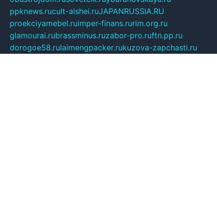
ppknews.ru
cult-alshei.ru
JAPANRUSSIA.RU
proekciyamebel.ru
imper-finans.ru
rim.org.ru
glamourai.ru
brassminus.ru
zabor-pro.ru
ftn.pp.ru
dorogoe58.ru
laimengpacker.ru
kuzova-zapchasti.ru
sageerp.ru
taxodrom.ru
dsrazvitie.ru
hardcity.net.ru
ratinghomegames.ru
topservice25.ru
gubernyan.ru
gtglasslined.ru
ii4.ru
tssport.spb.ru
andorra24.com
blackwallstreet.ru
oboimos.ru
optim-doors.com.ru
ikuch.ru
nycr.org.ru
npa21.ru
vremya-ch.spb.ru
desert000.ru
ivtorgi.ru
ifiori.ru
catalog-statei.ru
dcv.org.ru
spetsmaster174.ru
ipkameryhiseeu.ru
dum26.ru
ruspol.spb.ru
fr-opendp.ru
kam-solnyshko.ru
cheyenne-arapaho.ru
sevzapmetal.spb.ru
ted-lapidus.spb.ru
parasite-eliminator.ru
sigma-complete.ru
modernworld.ru
dama-moda.ru
eholot-group.ru
sk-nvkz.ru
DRONGOLD.RU
democratia2.ru
i-farmer.ru
mass-sport.org
jablonex.spb.ru
bookmess.ru
linkword.ru