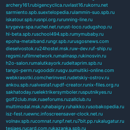
archery161.ru
bigencyclica.ru
vlast16.ru
korru.net
sarmiento.spb.su
extelopedia.ru
lammin-suo.spb.ru
iskatour.spb.ru
snpi.org.ru
running-line.ru
krygeva-spa.ru
chel.net.ru
rust-loco.ru
dugshop.ru
hl-beta.spb.ru
school494.spb.ru
mymubaby.ru
epoha-metalband.ru
ngr.spb.ru
rusgosnews.com
dieselvostok.ru
24hostel.msk.ru
w-dev.ru
f-ship.ru
regsmi.ru
filmnetwork.ru
malinasp.ru
kinosvin.ru
h2o-salon.ru
malutkayork.ru
deltaprim.spb.ru
tango-perm.ru
gooddir.ru
sgv.su
multiki-online.com
webkrasotki.com
cherinvest.ru
detskiy-ostrov.ru
ankou.spb.ru
alvesta1.ru
pdf-creator.ru
nix-files.org.ru
sakhatoday.ru
elektrikersymboler.ru
sputnikyes.ru
golf2club.msk.ru
aeforums.ru
zallclub.ru
multimodal.msk.ru
habaigry.ru
haikko.ru
sobakopedia.ru
isz-fest.ru
ewnc.info
screensaver-clock.net.ru
volnav.spb.ru
comnat.ru
npf.net.ru
7bit.pp.ru
kalugatur.ru
tesiaes.ru
card.com.ru
kazanka.spb.ru