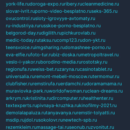
york-life.ru
doroga-expo.ru
ribery.ru
cleanmedicine.ru
slovar-ivrit.ru
porno-video-besplatno.ru
seks-365.ru
ovucontrol.ru
sloty-igrovyye-avtomaty.ru
ru-industriya.ru
russkoe-porno-besplatno.ru
belgorod-day.ru
digilith.ru
pichkurovlab.ru
medic-today.ru
taksu.ru
comp123.ru
don-ykt.ru
teensvoice.ru
imgsharing.ru
domashnee-porno.ru
eva-elfie.ru
foto-tur.ru
biz-doska.ru
metropoltravel.ru
veslo-i-yakor.ru
borodino-media.ru
rostotsky.ru
regionufa.ru
weiss-bet.ru
zaryna.ru
casinotablet.ru
universalia.ru
remont-mebeli-moscow.ru
termomur.ru
clubfisher.ru
remstirufa.ru
erdamchi.ru
doramamama.ru
muraviovka-park.ru
worldofwoman.ru
clean-dreams.ru
arkrym.ru
kristinita.ru
dircomputer.ru
healthenter.ru
textexperts.ru
pivnaya-kruzhka.ru
kinofilmy-2021.ru
demolalapaluza.ru
tanyavanya.ru
remstir-tolyatti.ru
msdip.ru
jdol.ru
sokolovr.ru
newtech-spb.ru
rezemkleim.ru
massage-tai.ru
seonub.ru
zvonitut.ru