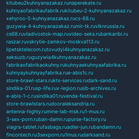
kitubeu2kuhnyanazakaz.ru
naperekate.ru
kuhnyaofabrikaufabrik.ru
kitubeu-2-kuhnyanazakaz.ru
xehyroo-5-kuhnyanazakaz.ru
cs-68.ru
guzywia-4-kuhnyanazakaz.ru
mir-tk.ru
vlknrussia.ru
cs68.ru
vladivostok-map.ru
video-seks.ru
bankaribi.ru
raszar.ru
vskrytie-zamkov-moskva113.ru
lipetsktelecom.ru
tovudyi4kuhnyanazakaz.ru
seksuzb.ru
guzywia4kuhnyanazakaz.ru
fabrikaofabrikaokuhny.ru
kuhnyaekuhnyaafabrika.ru
kuhnyaykuhnyayfabrika.ru
e-abis1c.ru
store-brawl-stars.ru
kts-services.ru
dark-sand.ru
sindika-01.ru
sp-life.ru
x-legion.ru
sib-archives.ru
e-abis-1-c.ru
sindika01.ru
venda-festival.ru
store-brawlstars.ru
dooraleksandria.ru
antenna-highly.ru
mine-lab-msk.ru
1-mus.ru
3-sex-porn.ru
ban-damn.ru
purse-factory.ru
viagra-tablet.ru
fasbags.ru
adler-jun.ru
bandamn.ru
fincontech.ru
3sexporn.ru
1mus.ru
darksand.ru