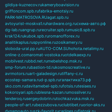
gildiya-kuznecov.ru
kameryboavision.ru
griffoncom.spb.ru
fabrika-emotsiy.ru
PARK-MATROSOVA.RU
agat.spb.ru
avtoyurist-moskva1.ru
hardware.org.ru
схема-авто.рф
dg-lab.ru
angrup.ru
recruiter.spb.ru
music8.spb.ru
krsk124.ru
kubok.spb.ru
romanofforex.ru
analitikaplus.ru
spyonline.ru
zosikamery.ru
sloboda-ural.pp.ru
AUTO-COM.SU
hohota.net
alimy.ru
online-z.com
aromat-vostoka.ru
otdelkaexp.ru
mobilvest.ru
bbd.net.ru
mebelshop.msk.ru
smp-forum.ru
bastion-td.ru
kosmoscreative.ru
avrmotors.ru
art-galadesign.ru
tiffany-c.ru
ecostep-samara.ru
d-p.spb.ru
галактика73.рф
sko.com.ru
davitamebel-spb.ru
fotsis.ru
tesiaes.ru
kokoroyari.spb.ru
blesna-kazan.ru
mossilver.ru
lenderoq.ru
sergeydobrin.ru
tochkazvuka.msk.ru
people-of-art.ru
bezzubova.ru
clubtibet.ru
orior-aks.ru
dynamoauto.ru
szk-favorit.ru
carlines.ru
flatnsk.ru