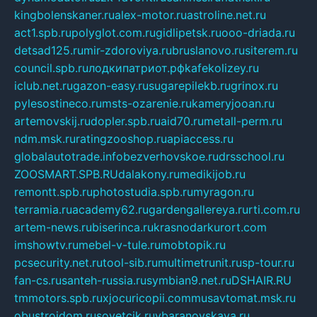
kingbolenskaner.ru
alex-motor.ru
astroline.net.ru
act1.spb.ru
polyglot.com.ru
gidlipetsk.ru
ooo-driada.ru
detsad125.ru
mir-zdoroviya.ru
bruslanovo.ru
siterem.ru
council.spb.ru
лодкипатриот.рф
kafekolizey.ru
iclub.net.ru
gazon-easy.ru
sugarepilekb.ru
grinox.ru
pylesostineco.ru
msts-ozarenie.ru
kameryjooan.ru
artemovskij.ru
dopler.spb.ru
aid70.ru
metall-perm.ru
ndm.msk.ru
ratingzooshop.ru
apiaccess.ru
globalautotrade.info
bezverhovskoe.ru
drsschool.ru
ZOOSMART.SPB.RU
dalakony.ru
medikijob.ru
remontt.spb.ru
photostudia.spb.ru
myragon.ru
terramia.ru
academy62.ru
gardengallereya.ru
rti.com.ru
artem-news.ru
biserinca.ru
krasnodarkurort.com
imshowtv.ru
mebel-v-tule.ru
mobtopik.ru
pcsecurity.net.ru
tool-sib.ru
multimetrunit.ru
sp-tour.ru
fan-cs.ru
santeh-russia.ru
symbian9.net.ru
DSHAIR.RU
tmmotors.spb.ru
xjocuricopii.com
musavtomat.msk.ru
obustrojdom.ru
sovetcik.ru
ybaranovskaya.ru