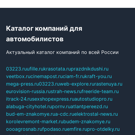
Каталог компаний для
автомобилистов
Актуальный каталог компаний по всей России
03223.ru
ufille.ru
krasotata.ru
prazdnikdushi.ru
veetbox.ru
cinemapost.ru
ciam-fr.ru
kraft-you.ru
mega-press.ru
03223.ru
web-explore.ru
rastenuya.ru
eurovision-russia.ru
strah-news.ru
freeride-team.ru
itrack-24.ru
sexshopexpress.ru
autostudiopro.ru
alabuga-cityhotel.ru
pornv.ru
atlantpereezd.ru
bud-em-znakomye.ru
a-cdc.ru
elektrostal-news.ru
korolevremont-market.ru
budem-znakomye.ru
oooagrosnab.ru
fpodaso.ru
emfire.ru
pro-otdelky.ru