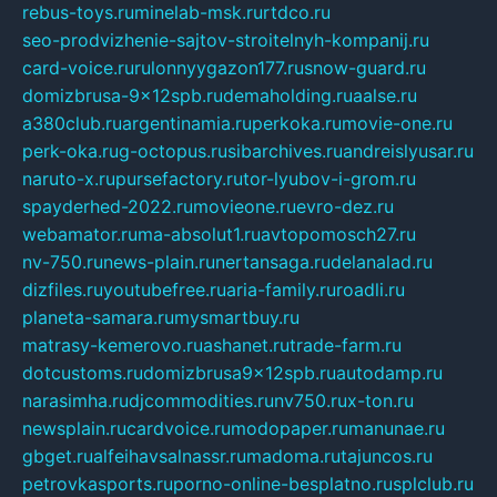
rebus-toys.ru
minelab-msk.ru
rtdco.ru
seo-prodvizhenie-sajtov-stroitelnyh-kompanij.ru
card-voice.ru
rulonnyygazon177.ru
snow-guard.ru
domizbrusa-9x12spb.ru
demaholding.ru
aalse.ru
a380club.ru
argentinamia.ru
perkoka.ru
movie-one.ru
perk-oka.ru
g-octopus.ru
sibarchives.ru
andreislyusar.ru
naruto-x.ru
pursefactory.ru
tor-lyubov-i-grom.ru
spayderhed-2022.ru
movieone.ru
evro-dez.ru
webamator.ru
ma-absolut1.ru
avtopomosch27.ru
nv-750.ru
news-plain.ru
nertansaga.ru
delanalad.ru
dizfiles.ru
youtubefree.ru
aria-family.ru
roadli.ru
planeta-samara.ru
mysmartbuy.ru
matrasy-kemerovo.ru
ashanet.ru
trade-farm.ru
dotcustoms.ru
domizbrusa9x12spb.ru
autodamp.ru
narasimha.ru
djcommodities.ru
nv750.ru
x-ton.ru
newsplain.ru
cardvoice.ru
modopaper.ru
manunae.ru
gbget.ru
alfeihavsalnassr.ru
madoma.ru
tajuncos.ru
petrovkasports.ru
porno-online-besplatno.ru
splclub.ru