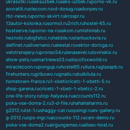
ukrasotki.ru
seksuzbek.ru
seks-uzbek.ru
porno-vk.ru
sovratili.ru
olecoon.ru
vd-dosug.ru
adonyev.ru
rbc-news.ru
porno-skvirt.ru
krospr.ru
13autor-kolonka.ru
sormol.ru
2rich.ru
hostel-65.ru
hostserve.ru
porno-na-russkom.ru
mishinlab.ru
neznobi.ru
bigfatcc.ru
habble.ru
starbucksvia.ru
delfinet.ru
silvernano.ru
elestal.ru
vektor-doroga.ru
velotrenajery.ru
pronso54.ru
lenasever.ru
lovinskix.ru
show-pets.ru
smartnews03.ru
discofoxworld.ru
miraclecoon.ru
pongup.ru
hostel65.ru
liura.ru
glasspb.ru
firehunters.ru
gribowo.ru
gnalis.ru
bulkitula.ru
hometown-france.ru
1-xbeticricetc-1-xbetti-5.ru
shop-garena.ru
cricetc-1-xbetr-1-xbetcc-2.ru
one-life-story.ru
top-halyava.ru
accounts112.ru
poka-vse-doma-2.ru
3-d-file.ru
hahahaharms.ru
g2012.ru
tst-1.ru
shaggy-cat.ru
opsmgr.ru
ev-gallery.ru
g-2012.ru
ops-mgr.ru
accounts-112.ru
csm-demo.ru
poka-vse-doma2.ru
airgungames.ru
allseo-host.ru