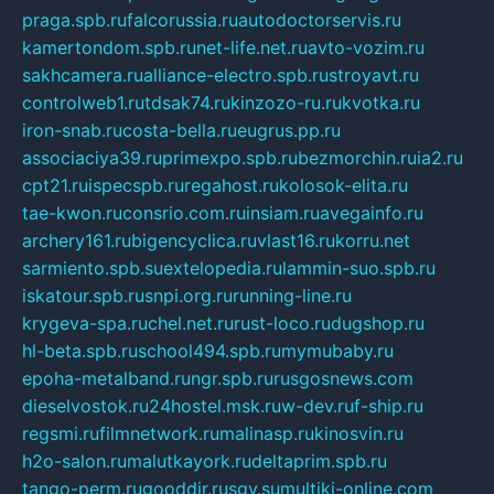
praga.spb.ru
falcorussia.ru
autodoctorservis.ru
kamertondom.spb.ru
net-life.net.ru
avto-vozim.ru
sakhcamera.ru
alliance-electro.spb.ru
stroyavt.ru
controlweb1.ru
tdsak74.ru
kinzozo-ru.ru
kvotka.ru
iron-snab.ru
costa-bella.ru
eugrus.pp.ru
associaciya39.ru
primexpo.spb.ru
bezmorchin.ru
ia2.ru
cpt21.ru
ispecspb.ru
regahost.ru
kolosok-elita.ru
tae-kwon.ru
consrio.com.ru
insiam.ru
avegainfo.ru
archery161.ru
bigencyclica.ru
vlast16.ru
korru.net
sarmiento.spb.su
extelopedia.ru
lammin-suo.spb.ru
iskatour.spb.ru
snpi.org.ru
running-line.ru
krygeva-spa.ru
chel.net.ru
rust-loco.ru
dugshop.ru
hl-beta.spb.ru
school494.spb.ru
mymubaby.ru
epoha-metalband.ru
ngr.spb.ru
rusgosnews.com
dieselvostok.ru
24hostel.msk.ru
w-dev.ru
f-ship.ru
regsmi.ru
filmnetwork.ru
malinasp.ru
kinosvin.ru
h2o-salon.ru
malutkayork.ru
deltaprim.spb.ru
tango-perm.ru
gooddir.ru
sgv.su
multiki-online.com