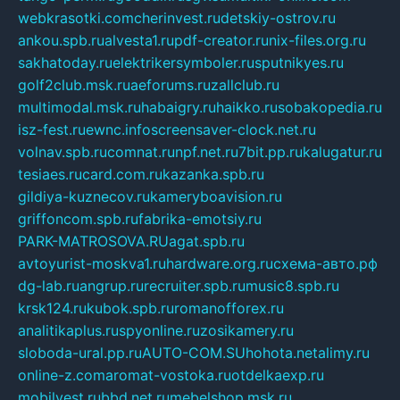
webkrasotki.com
cherinvest.ru
detskiy-ostrov.ru
ankou.spb.ru
alvesta1.ru
pdf-creator.ru
nix-files.org.ru
sakhatoday.ru
elektrikersymboler.ru
sputnikyes.ru
golf2club.msk.ru
aeforums.ru
zallclub.ru
multimodal.msk.ru
habaigry.ru
haikko.ru
sobakopedia.ru
isz-fest.ru
ewnc.info
screensaver-clock.net.ru
volnav.spb.ru
comnat.ru
npf.net.ru
7bit.pp.ru
kalugatur.ru
tesiaes.ru
card.com.ru
kazanka.spb.ru
gildiya-kuznecov.ru
kameryboavision.ru
griffoncom.spb.ru
fabrika-emotsiy.ru
PARK-MATROSOVA.RU
agat.spb.ru
avtoyurist-moskva1.ru
hardware.org.ru
схема-авто.рф
dg-lab.ru
angrup.ru
recruiter.spb.ru
music8.spb.ru
krsk124.ru
kubok.spb.ru
romanofforex.ru
analitikaplus.ru
spyonline.ru
zosikamery.ru
sloboda-ural.pp.ru
AUTO-COM.SU
hohota.net
alimy.ru
online-z.com
aromat-vostoka.ru
otdelkaexp.ru
mobilvest.ru
bbd.net.ru
mebelshop.msk.ru