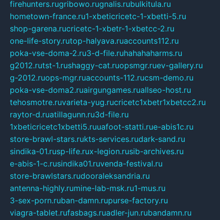
firehunters.ru
gribowo.ru
gnalis.ru
bulkitula.ru
hometown-france.ru
1-xbeticricetc-1-xbetti-5.ru
shop-garena.ru
cricetc-1-xbetr-1-xbetcc-2.ru
one-life-story.ru
top-halyava.ru
accounts112.ru
poka-vse-doma-2.ru
3-d-file.ru
hahahaharms.ru
g2012.ru
tst-1.ru
shaggy-cat.ru
opsmgr.ru
ev-gallery.ru
g-2012.ru
ops-mgr.ru
accounts-112.ru
csm-demo.ru
poka-vse-doma2.ru
airgungames.ru
allseo-host.ru
tehosmotre.ru
varieta-yug.ru
cricetc1xbetr1xbetcc2.ru
raytor-d.ru
atillagunn.ru
3d-file.ru
1xbeticricetc1xbetti5.ru
uafoot-statti.ru
e-abis1c.ru
store-brawl-stars.ru
kts-services.ru
dark-sand.ru
sindika-01.ru
sp-life.ru
x-legion.ru
sib-archives.ru
e-abis-1-c.ru
sindika01.ru
venda-festival.ru
store-brawlstars.ru
dooraleksandria.ru
antenna-highly.ru
mine-lab-msk.ru
1-mus.ru
3-sex-porn.ru
ban-damn.ru
purse-factory.ru
viagra-tablet.ru
fasbags.ru
adler-jun.ru
bandamn.ru