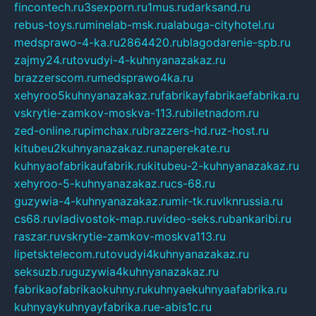
fincontech.ru
3sexporn.ru
1mus.ru
darksand.ru
rebus-toys.ru
minelab-msk.ru
alabuga-cityhotel.ru
medsprawo-4-ka.ru
2864420.ru
blagodarenie-spb.ru
zajmy24.ru
tovudyi-4-kuhnyanazakaz.ru
brazzerscom.ru
medsprawo4ka.ru
xehyroo5kuhnyanazakaz.ru
fabrikayfabrikaefabrika.ru
vskrytie-zamkov-moskva-113.ru
biletnadom.ru
zed-online.ru
pimchax.ru
brazzers-hd.ru
z-host.ru
kitubeu2kuhnyanazakaz.ru
naperekate.ru
kuhnyaofabrikaufabrik.ru
kitubeu-2-kuhnyanazakaz.ru
xehyroo-5-kuhnyanazakaz.ru
cs-68.ru
guzywia-4-kuhnyanazakaz.ru
mir-tk.ru
vlknrussia.ru
cs68.ru
vladivostok-map.ru
video-seks.ru
bankaribi.ru
raszar.ru
vskrytie-zamkov-moskva113.ru
lipetsktelecom.ru
tovudyi4kuhnyanazakaz.ru
seksuzb.ru
guzywia4kuhnyanazakaz.ru
fabrikaofabrikaokuhny.ru
kuhnyaekuhnyaafabrika.ru
kuhnyaykuhnyayfabrika.ru
e-abis1c.ru