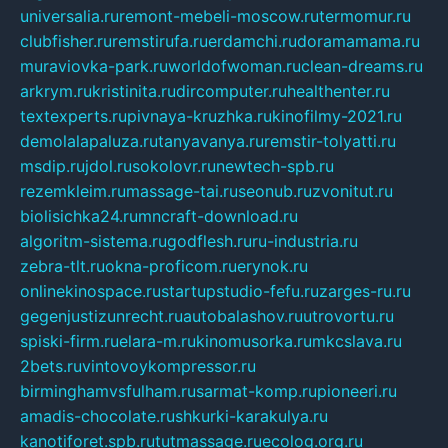
universalia.ru
remont-mebeli-moscow.ru
termomur.ru
clubfisher.ru
remstirufa.ru
erdamchi.ru
doramamama.ru
muraviovka-park.ru
worldofwoman.ru
clean-dreams.ru
arkrym.ru
kristinita.ru
dircomputer.ru
healthenter.ru
textexperts.ru
pivnaya-kruzhka.ru
kinofilmy-2021.ru
demolalapaluza.ru
tanyavanya.ru
remstir-tolyatti.ru
msdip.ru
jdol.ru
sokolovr.ru
newtech-spb.ru
rezemkleim.ru
massage-tai.ru
seonub.ru
zvonitut.ru
biolisichka24.ru
mncraft-download.ru
algoritm-sistema.ru
godflesh.ru
ru-industria.ru
zebra-tlt.ru
okna-proficom.ru
erynok.ru
onlinekinospace.ru
startupstudio-fefu.ru
zarges-ru.ru
gegenjustizunrecht.ru
autobalashov.ru
utrovortu.ru
spiski-firm.ru
elara-m.ru
kinomusorka.ru
mkcslava.ru
2bets.ru
vintovoykompressor.ru
birminghamvsfulham.ru
sarmat-komp.ru
pioneeri.ru
amadis-chocolate.ru
shkurki-karakulya.ru
kanotiforet.spb.ru
tutmassage.ru
ecolog.org.ru