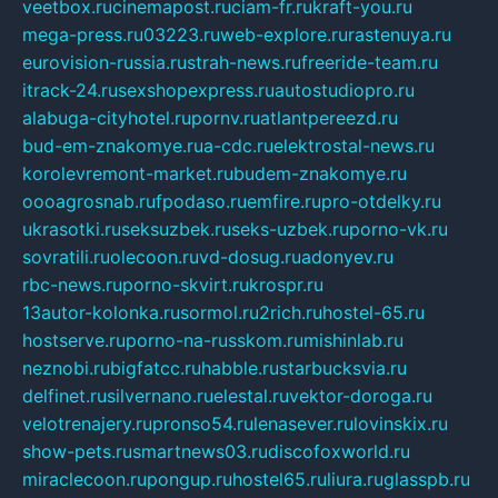
veetbox.ru
cinemapost.ru
ciam-fr.ru
kraft-you.ru
mega-press.ru
03223.ru
web-explore.ru
rastenuya.ru
eurovision-russia.ru
strah-news.ru
freeride-team.ru
itrack-24.ru
sexshopexpress.ru
autostudiopro.ru
alabuga-cityhotel.ru
pornv.ru
atlantpereezd.ru
bud-em-znakomye.ru
a-cdc.ru
elektrostal-news.ru
korolevremont-market.ru
budem-znakomye.ru
oooagrosnab.ru
fpodaso.ru
emfire.ru
pro-otdelky.ru
ukrasotki.ru
seksuzbek.ru
seks-uzbek.ru
porno-vk.ru
sovratili.ru
olecoon.ru
vd-dosug.ru
adonyev.ru
rbc-news.ru
porno-skvirt.ru
krospr.ru
13autor-kolonka.ru
sormol.ru
2rich.ru
hostel-65.ru
hostserve.ru
porno-na-russkom.ru
mishinlab.ru
neznobi.ru
bigfatcc.ru
habble.ru
starbucksvia.ru
delfinet.ru
silvernano.ru
elestal.ru
vektor-doroga.ru
velotrenajery.ru
pronso54.ru
lenasever.ru
lovinskix.ru
show-pets.ru
smartnews03.ru
discofoxworld.ru
miraclecoon.ru
pongup.ru
hostel65.ru
liura.ru
glasspb.ru