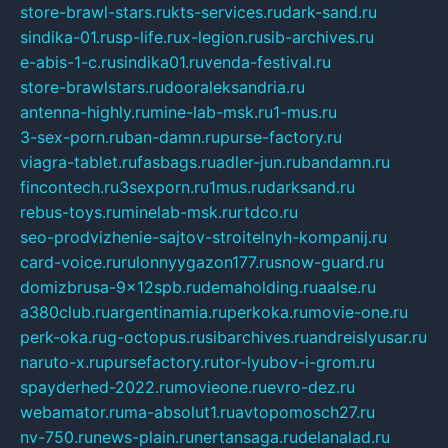
store-brawl-stars.ru
kts-services.ru
dark-sand.ru
sindika-01.ru
sp-life.ru
x-legion.ru
sib-archives.ru
e-abis-1-c.ru
sindika01.ru
venda-festival.ru
store-brawlstars.ru
dooraleksandria.ru
antenna-highly.ru
mine-lab-msk.ru
1-mus.ru
3-sex-porn.ru
ban-damn.ru
purse-factory.ru
viagra-tablet.ru
fasbags.ru
adler-jun.ru
bandamn.ru
fincontech.ru
3sexporn.ru
1mus.ru
darksand.ru
rebus-toys.ru
minelab-msk.ru
rtdco.ru
seo-prodvizhenie-sajtov-stroitelnyh-kompanij.ru
card-voice.ru
rulonnyygazon177.ru
snow-guard.ru
domizbrusa-9x12spb.ru
demaholding.ru
aalse.ru
a380club.ru
argentinamia.ru
perkoka.ru
movie-one.ru
perk-oka.ru
g-octopus.ru
sibarchives.ru
andreislyusar.ru
naruto-x.ru
pursefactory.ru
tor-lyubov-i-grom.ru
spayderhed-2022.ru
movieone.ru
evro-dez.ru
webamator.ru
ma-absolut1.ru
avtopomosch27.ru
nv-750.ru
news-plain.ru
nertansaga.ru
delanalad.ru