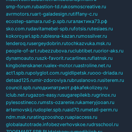
smp-forum.ru
bastion-td.ru
kosmoscreative.ru
avrmotors.ru
art-galadesign.ru
tiffany-c.ru
ecostep-samara.ru
d-p.spb.ru
галактика73.рф
sko.com.ru
davitamebel-spb.ru
fotsis.ru
tesiaes.ru
kokoroyari.spb.ru
blesna-kazan.ru
mossilver.ru
lenderoq.ru
sergeydobrin.ru
tochkazvuka.msk.ru
people-of-art.ru
bezzubova.ru
clubtibet.ru
orior-aks.ru
dynamoauto.ru
szk-favorit.ru
carlines.ru
flatnsk.ru
kingbolenskaner.ru
alex-motor.ru
astroline.net.ru
act1.spb.ru
polyglot.com.ru
gidlipetsk.ru
ooo-driada.ru
detsad125.ru
mir-zdoroviya.ru
bruslanovo.ru
siterem.ru
council.spb.ru
лодкипатриот.рф
kafekolizey.ru
iclub.net.ru
gazon-easy.ru
sugarepilekb.ru
grinox.ru
pylesostineco.ru
msts-ozarenie.ru
kameryjooan.ru
artemovskij.ru
dopler.spb.ru
aid70.ru
metall-perm.ru
ndm.msk.ru
ratingzooshop.ru
apiaccess.ru
globalautotrade.info
bezverhovskoe.ru
drsschool.ru
ZOOSMART.SPB.RU
dalakony.ru
medikijob.ru