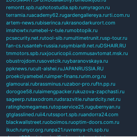
remontt.spb.ru
photostudia.spb.ru
myragon.ru
terramia.ru
academy62.ru
gardengallereya.ru
rti.com.ru
artem-news.ru
biserinca.ru
krasnodarkurort.com
imshowtv.ru
mebel-v-tule.ru
mobtopik.ru
pcsecurity.net.ru
tool-sib.ru
multimetrunit.ru
sp-tour.ru
fan-cs.ru
santeh-russia.ru
symbian9.net.ru
DSHAIR.RU
tmmotors.spb.ru
xjocuricopii.com
musavtomat.msk.ru
obustrojdom.ru
sovetcik.ru
ybaranovskaya.ru
ppknews.ru
cult-alshei.ru
JAPANRUSSIA.RU
proekciyamebel.ru
imper-finans.ru
rim.org.ru
glamourai.ru
brassminus.ru
zabor-pro.ru
ftn.pp.ru
dorogoe58.ru
laimengpacker.ru
kuzova-zapchasti.ru
sageerp.ru
taxodrom.ru
dsrazvitie.ru
hardcity.net.ru
ratinghomegames.ru
topservice25.ru
gubernyan.ru
gtglasslined.ru
ii4.ru
tssport.spb.ru
andorra24.com
blackwallstreet.ru
oboimos.ru
optim-doors.com.ru
ikuch.ru
nycr.org.ru
npa21.ru
vremya-ch.spb.ru