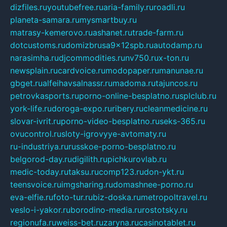
dizfiles.ru
youtubefree.ru
aria-family.ru
roadli.ru
planeta-samara.ru
mysmartbuy.ru
matrasy-kemerovo.ru
ashanet.ru
trade-farm.ru
dotcustoms.ru
domizbrusa9x12spb.ru
autodamp.ru
narasimha.ru
djcommodities.ru
nv750.ru
x-ton.ru
newsplain.ru
cardvoice.ru
modopaper.ru
manunae.ru
gbget.ru
alfeihavsalnassr.ru
madoma.ru
tajuncos.ru
petrovkasports.ru
porno-online-besplatno.ru
splclub.ru
york-life.ru
doroga-expo.ru
ribery.ru
cleanmedicine.ru
slovar-ivrit.ru
porno-video-besplatno.ru
seks-365.ru
ovucontrol.ru
sloty-igrovyye-avtomaty.ru
ru-industriya.ru
russkoe-porno-besplatno.ru
belgorod-day.ru
digilith.ru
pichkurovlab.ru
medic-today.ru
taksu.ru
comp123.ru
don-ykt.ru
teensvoice.ru
imgsharing.ru
domashnee-porno.ru
eva-elfie.ru
foto-tur.ru
biz-doska.ru
metropoltravel.ru
veslo-i-yakor.ru
borodino-media.ru
rostotsky.ru
regionufa.ru
weiss-bet.ru
zaryna.ru
casinotablet.ru