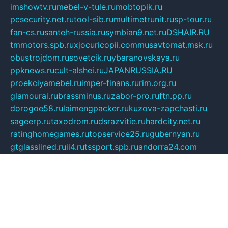
imshowtv.ru
mebel-v-tule.ru
mobtopik.ru
pcsecurity.net.ru
tool-sib.ru
multimetrunit.ru
sp-tour.ru
fan-cs.ru
santeh-russia.ru
symbian9.net.ru
DSHAIR.RU
tmmotors.spb.ru
xjocuricopii.com
musavtomat.msk.ru
obustrojdom.ru
sovetcik.ru
ybaranovskaya.ru
ppknews.ru
cult-alshei.ru
JAPANRUSSIA.RU
proekciyamebel.ru
imper-finans.ru
rim.org.ru
glamourai.ru
brassminus.ru
zabor-pro.ru
ftn.pp.ru
dorogoe58.ru
laimengpacker.ru
kuzova-zapchasti.ru
sageerp.ru
taxodrom.ru
dsrazvitie.ru
hardcity.net.ru
ratinghomegames.ru
topservice25.ru
gubernyan.ru
gtglasslined.ru
ii4.ru
tssport.spb.ru
andorra24.com
blackwallstreet.ru
oboimos.ru
optim-doors.com.ru
ikuch.ru
nycr.org.ru
npa21.ru
vremya-ch.spb.ru
desert000.ru
ivtorgi.ru
ifiori.ru
catalog-statei.ru
dcv.org.ru
spetsmaster174.ru
ipkameryhiseeu.ru
dum26.ru
ruspol.spb.ru
fr-opendp.ru
kam-solnyshko.ru
cheyenne-arapaho.ru
sevzapmetal.spb.ru