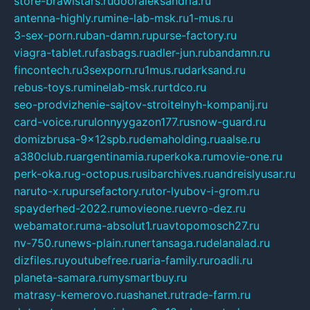
store-brawlstars.ru
dooraleksandria.ru
antenna-highly.ru
mine-lab-msk.ru
1-mus.ru
3-sex-porn.ru
ban-damn.ru
purse-factory.ru
viagra-tablet.ru
fasbags.ru
adler-jun.ru
bandamn.ru
fincontech.ru
3sexporn.ru
1mus.ru
darksand.ru
rebus-toys.ru
minelab-msk.ru
rtdco.ru
seo-prodvizhenie-sajtov-stroitelnyh-kompanij.ru
card-voice.ru
rulonnyygazon177.ru
snow-guard.ru
domizbrusa-9x12spb.ru
demaholding.ru
aalse.ru
a380club.ru
argentinamia.ru
perkoka.ru
movie-one.ru
perk-oka.ru
g-octopus.ru
sibarchives.ru
andreislyusar.ru
naruto-x.ru
pursefactory.ru
tor-lyubov-i-grom.ru
spayderhed-2022.ru
movieone.ru
evro-dez.ru
webamator.ru
ma-absolut1.ru
avtopomosch27.ru
nv-750.ru
news-plain.ru
nertansaga.ru
delanalad.ru
dizfiles.ru
youtubefree.ru
aria-family.ru
roadli.ru
planeta-samara.ru
mysmartbuy.ru
matrasy-kemerovo.ru
ashanet.ru
trade-farm.ru