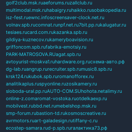
golf2club.msk.ru
aeforums.ru
zallclub.ru
multimodal.msk.ru
habaigry.ru
haikko.ru
sobakopedia.ru
isz-fest.ru
ewnc.info
screensaver-clock.net.ru
volnav.spb.ru
comnat.ru
npf.net.ru
7bit.pp.ru
kalugatur.ru
tesiaes.ru
card.com.ru
kazanka.spb.ru
gildiya-kuznecov.ru
kameryboavision.ru
griffoncom.spb.ru
fabrika-emotsiy.ru
PARK-MATROSOVA.RU
agat.spb.ru
avtoyurist-moskva1.ru
hardware.org.ru
схема-авто.рф
dg-lab.ru
angrup.ru
recruiter.spb.ru
music8.spb.ru
krsk124.ru
kubok.spb.ru
romanofforex.ru
analitikaplus.ru
spyonline.ru
zosikamery.ru
sloboda-ural.pp.ru
AUTO-COM.SU
hohota.net
alimy.ru
online-z.com
aromat-vostoka.ru
otdelkaexp.ru
mobilvest.ru
bbd.net.ru
mebelshop.msk.ru
smp-forum.ru
bastion-td.ru
kosmoscreative.ru
avrmotors.ru
art-galadesign.ru
tiffany-c.ru
ecostep-samara.ru
d-p.spb.ru
галактика73.рф