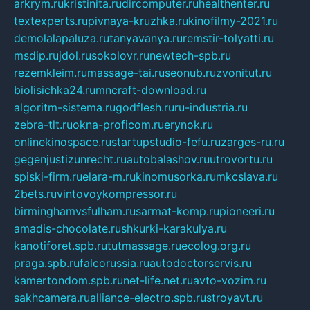
arkrym.ru
kristinita.ru
dircomputer.ru
healthenter.ru
textexperts.ru
pivnaya-kruzhka.ru
kinofilmy-2021.ru
demolalapaluza.ru
tanyavanya.ru
remstir-tolyatti.ru
msdip.ru
jdol.ru
sokolovr.ru
newtech-spb.ru
rezemkleim.ru
massage-tai.ru
seonub.ru
zvonitut.ru
biolisichka24.ru
mncraft-download.ru
algoritm-sistema.ru
godflesh.ru
ru-industria.ru
zebra-tlt.ru
okna-proficom.ru
erynok.ru
onlinekinospace.ru
startupstudio-fefu.ru
zarges-ru.ru
gegenjustizunrecht.ru
autobalashov.ru
utrovortu.ru
spiski-firm.ru
elara-m.ru
kinomusorka.ru
mkcslava.ru
2bets.ru
vintovoykompressor.ru
birminghamvsfulham.ru
sarmat-komp.ru
pioneeri.ru
amadis-chocolate.ru
shkurki-karakulya.ru
kanotiforet.spb.ru
tutmassage.ru
ecolog.org.ru
praga.spb.ru
falcorussia.ru
autodoctorservis.ru
kamertondom.spb.ru
net-life.net.ru
avto-vozim.ru
sakhcamera.ru
alliance-electro.spb.ru
stroyavt.ru