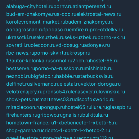
alabuga-cityhotel.ru
pornv.ru
atlantpereezd.ru
bud-em-znakomye.ru
a-cdc.ru
elektrostal-news.ru
korolevremont-market.ru
budem-znakomye.ru
oooagrosnab.ru
fpodaso.ru
emfire.ru
pro-otdelky.ru
ukrasotki.ru
seksuzbek.ru
seks-uzbek.ru
porno-vk.ru
sovratili.ru
olecoon.ru
vd-dosug.ru
adonyev.ru
rbc-news.ru
porno-skvirt.ru
krospr.ru
13autor-kolonka.ru
sormol.ru
2rich.ru
hostel-65.ru
hostserve.ru
porno-na-russkom.ru
mishinlab.ru
neznobi.ru
bigfatcc.ru
habble.ru
starbucksvia.ru
delfinet.ru
silvernano.ru
elestal.ru
vektor-doroga.ru
velotrenajery.ru
pronso54.ru
lenasever.ru
lovinskix.ru
show-pets.ru
smartnews03.ru
discofoxworld.ru
miraclecoon.ru
pongup.ru
hostel65.ru
liura.ru
glasspb.ru
firehunters.ru
gribowo.ru
gnalis.ru
bulkitula.ru
hometown-france.ru
1-xbeticricetc-1-xbetti-5.ru
shop-garena.ru
cricetc-1-xbetr-1-xbetcc-2.ru
one-life-story.ru
top-halyava.ru
accounts112.ru