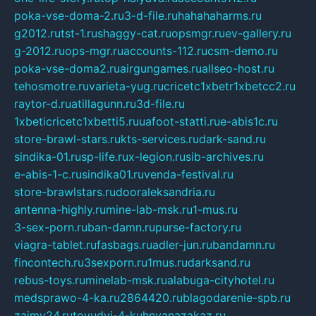
poka-vse-doma-2.ru
3-d-file.ru
hahahaharms.ru
g2012.ru
tst-1.ru
shaggy-cat.ru
opsmgr.ru
ev-gallery.ru
g-2012.ru
ops-mgr.ru
accounts-112.ru
csm-demo.ru
poka-vse-doma2.ru
airgungames.ru
allseo-host.ru
tehosmotre.ru
varieta-yug.ru
cricetc1xbetr1xbetcc2.ru
raytor-d.ru
atillagunn.ru
3d-file.ru
1xbeticricetc1xbetti5.ru
uafoot-statti.ru
e-abis1c.ru
store-brawl-stars.ru
kts-services.ru
dark-sand.ru
sindika-01.ru
sp-life.ru
x-legion.ru
sib-archives.ru
e-abis-1-c.ru
sindika01.ru
venda-festival.ru
store-brawlstars.ru
dooraleksandria.ru
antenna-highly.ru
mine-lab-msk.ru
1-mus.ru
3-sex-porn.ru
ban-damn.ru
purse-factory.ru
viagra-tablet.ru
fasbags.ru
adler-jun.ru
bandamn.ru
fincontech.ru
3sexporn.ru
1mus.ru
darksand.ru
rebus-toys.ru
minelab-msk.ru
alabuga-cityhotel.ru
medsprawo-4-ka.ru
2864420.ru
blagodarenie-spb.ru
zajmy24.ru
tovudyi-4-kuhnyanazakaz.ru