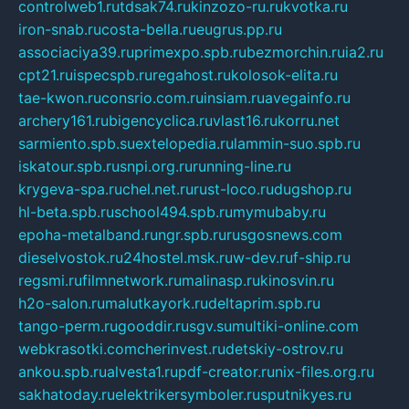
controlweb1.ru
tdsak74.ru
kinzozo-ru.ru
kvotka.ru
iron-snab.ru
costa-bella.ru
eugrus.pp.ru
associaciya39.ru
primexpo.spb.ru
bezmorchin.ru
ia2.ru
cpt21.ru
ispecspb.ru
regahost.ru
kolosok-elita.ru
tae-kwon.ru
consrio.com.ru
insiam.ru
avegainfo.ru
archery161.ru
bigencyclica.ru
vlast16.ru
korru.net
sarmiento.spb.su
extelopedia.ru
lammin-suo.spb.ru
iskatour.spb.ru
snpi.org.ru
running-line.ru
krygeva-spa.ru
chel.net.ru
rust-loco.ru
dugshop.ru
hl-beta.spb.ru
school494.spb.ru
mymubaby.ru
epoha-metalband.ru
ngr.spb.ru
rusgosnews.com
dieselvostok.ru
24hostel.msk.ru
w-dev.ru
f-ship.ru
regsmi.ru
filmnetwork.ru
malinasp.ru
kinosvin.ru
h2o-salon.ru
malutkayork.ru
deltaprim.spb.ru
tango-perm.ru
gooddir.ru
sgv.su
multiki-online.com
webkrasotki.com
cherinvest.ru
detskiy-ostrov.ru
ankou.spb.ru
alvesta1.ru
pdf-creator.ru
nix-files.org.ru
sakhatoday.ru
elektrikersymboler.ru
sputnikyes.ru