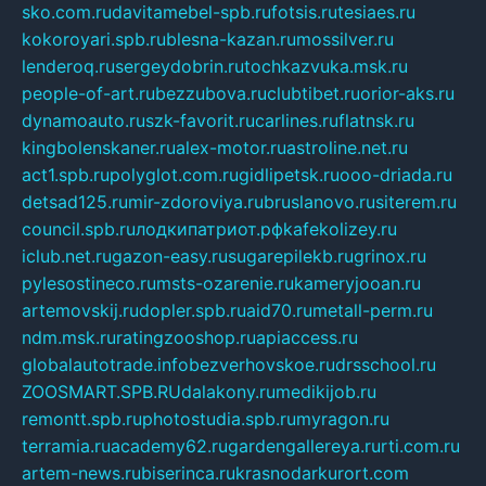
sko.com.ru
davitamebel-spb.ru
fotsis.ru
tesiaes.ru
kokoroyari.spb.ru
blesna-kazan.ru
mossilver.ru
lenderoq.ru
sergeydobrin.ru
tochkazvuka.msk.ru
people-of-art.ru
bezzubova.ru
clubtibet.ru
orior-aks.ru
dynamoauto.ru
szk-favorit.ru
carlines.ru
flatnsk.ru
kingbolenskaner.ru
alex-motor.ru
astroline.net.ru
act1.spb.ru
polyglot.com.ru
gidlipetsk.ru
ooo-driada.ru
detsad125.ru
mir-zdoroviya.ru
bruslanovo.ru
siterem.ru
council.spb.ru
лодкипатриот.рф
kafekolizey.ru
iclub.net.ru
gazon-easy.ru
sugarepilekb.ru
grinox.ru
pylesostineco.ru
msts-ozarenie.ru
kameryjooan.ru
artemovskij.ru
dopler.spb.ru
aid70.ru
metall-perm.ru
ndm.msk.ru
ratingzooshop.ru
apiaccess.ru
globalautotrade.info
bezverhovskoe.ru
drsschool.ru
ZOOSMART.SPB.RU
dalakony.ru
medikijob.ru
remontt.spb.ru
photostudia.spb.ru
myragon.ru
terramia.ru
academy62.ru
gardengallereya.ru
rti.com.ru
artem-news.ru
biserinca.ru
krasnodarkurort.com