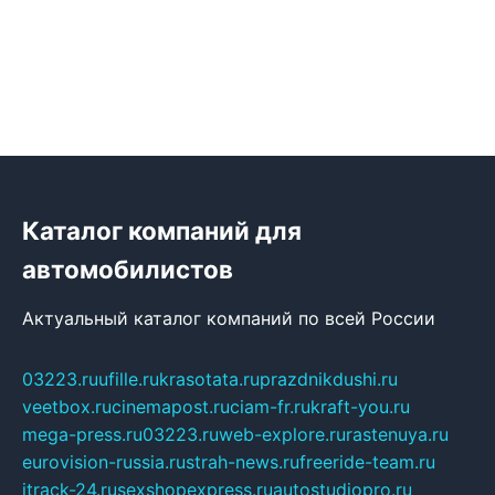
Каталог компаний для
автомобилистов
Актуальный каталог компаний по всей России
03223.ru
ufille.ru
krasotata.ru
prazdnikdushi.ru
veetbox.ru
cinemapost.ru
ciam-fr.ru
kraft-you.ru
mega-press.ru
03223.ru
web-explore.ru
rastenuya.ru
eurovision-russia.ru
strah-news.ru
freeride-team.ru
itrack-24.ru
sexshopexpress.ru
autostudiopro.ru