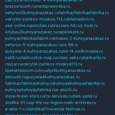
brazzerscom.ru
medsprawo4ka.ru
xehyroo5kuhnyanazakaz.ru
fabrikayfabrikaefabrika.ru
vskrytie-zamkov-moskva-113.ru
biletnadom.ru
zed-online.ru
pimchax.ru
brazzers-hd.ru
z-host.ru
kitubeu2kuhnyanazakaz.ru
naperekate.ru
kuhnyaofabrikaufabrik.ru
kitubeu-2-kuhnyanazakaz.ru
xehyroo-5-kuhnyanazakaz.ru
cs-68.ru
guzywia-4-kuhnyanazakaz.ru
mir-tk.ru
vlknrussia.ru
cs68.ru
vladivostok-map.ru
video-seks.ru
bankaribi.ru
raszar.ru
vskrytie-zamkov-moskva113.ru
lipetsktelecom.ru
tovudyi4kuhnyanazakaz.ru
seksuzb.ru
guzywia4kuhnyanazakaz.ru
fabrikaofabrikaokuhny.ru
kuhnyaekuhnyaafabrika.ru
kuhnyaykuhnyayfabrika.ru
e-abis1c.ru
store-brawl-stars.ru
kts-services.ru
dark-sand.ru
sindika-01.ru
sp-life.ru
x-legion.ru
sib-archives.ru
e-abis-1-c.ru
sindika01.ru
venda-festival.ru