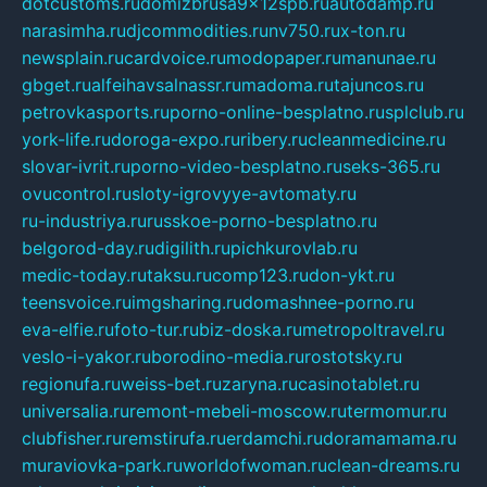
dotcustoms.ru
domizbrusa9x12spb.ru
autodamp.ru
narasimha.ru
djcommodities.ru
nv750.ru
x-ton.ru
newsplain.ru
cardvoice.ru
modopaper.ru
manunae.ru
gbget.ru
alfeihavsalnassr.ru
madoma.ru
tajuncos.ru
petrovkasports.ru
porno-online-besplatno.ru
splclub.ru
york-life.ru
doroga-expo.ru
ribery.ru
cleanmedicine.ru
slovar-ivrit.ru
porno-video-besplatno.ru
seks-365.ru
ovucontrol.ru
sloty-igrovyye-avtomaty.ru
ru-industriya.ru
russkoe-porno-besplatno.ru
belgorod-day.ru
digilith.ru
pichkurovlab.ru
medic-today.ru
taksu.ru
comp123.ru
don-ykt.ru
teensvoice.ru
imgsharing.ru
domashnee-porno.ru
eva-elfie.ru
foto-tur.ru
biz-doska.ru
metropoltravel.ru
veslo-i-yakor.ru
borodino-media.ru
rostotsky.ru
regionufa.ru
weiss-bet.ru
zaryna.ru
casinotablet.ru
universalia.ru
remont-mebeli-moscow.ru
termomur.ru
clubfisher.ru
remstirufa.ru
erdamchi.ru
doramamama.ru
muraviovka-park.ru
worldofwoman.ru
clean-dreams.ru