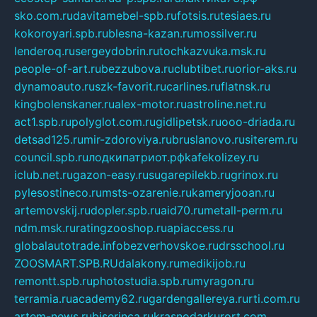
sko.com.ru
davitamebel-spb.ru
fotsis.ru
tesiaes.ru
kokoroyari.spb.ru
blesna-kazan.ru
mossilver.ru
lenderoq.ru
sergeydobrin.ru
tochkazvuka.msk.ru
people-of-art.ru
bezzubova.ru
clubtibet.ru
orior-aks.ru
dynamoauto.ru
szk-favorit.ru
carlines.ru
flatnsk.ru
kingbolenskaner.ru
alex-motor.ru
astroline.net.ru
act1.spb.ru
polyglot.com.ru
gidlipetsk.ru
ooo-driada.ru
detsad125.ru
mir-zdoroviya.ru
bruslanovo.ru
siterem.ru
council.spb.ru
лодкипатриот.рф
kafekolizey.ru
iclub.net.ru
gazon-easy.ru
sugarepilekb.ru
grinox.ru
pylesostineco.ru
msts-ozarenie.ru
kameryjooan.ru
artemovskij.ru
dopler.spb.ru
aid70.ru
metall-perm.ru
ndm.msk.ru
ratingzooshop.ru
apiaccess.ru
globalautotrade.info
bezverhovskoe.ru
drsschool.ru
ZOOSMART.SPB.RU
dalakony.ru
medikijob.ru
remontt.spb.ru
photostudia.spb.ru
myragon.ru
terramia.ru
academy62.ru
gardengallereya.ru
rti.com.ru
artem-news.ru
biserinca.ru
krasnodarkurort.com