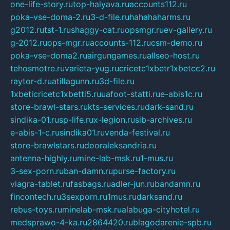
one-life-story.ru
top-halyava.ru
accounts112.ru
poka-vse-doma-2.ru
3-d-file.ru
hahahaharms.ru
g2012.ru
tst-1.ru
shaggy-cat.ru
opsmgr.ru
ev-gallery.ru
g-2012.ru
ops-mgr.ru
accounts-112.ru
csm-demo.ru
poka-vse-doma2.ru
airgungames.ru
allseo-host.ru
tehosmotre.ru
varieta-yug.ru
cricetc1xbetr1xbetcc2.ru
raytor-d.ru
atillagunn.ru
3d-file.ru
1xbeticricetc1xbetti5.ru
uafoot-statti.ru
e-abis1c.ru
store-brawl-stars.ru
kts-services.ru
dark-sand.ru
sindika-01.ru
sp-life.ru
x-legion.ru
sib-archives.ru
e-abis-1-c.ru
sindika01.ru
venda-festival.ru
store-brawlstars.ru
dooraleksandria.ru
antenna-highly.ru
mine-lab-msk.ru
1-mus.ru
3-sex-porn.ru
ban-damn.ru
purse-factory.ru
viagra-tablet.ru
fasbags.ru
adler-jun.ru
bandamn.ru
fincontech.ru
3sexporn.ru
1mus.ru
darksand.ru
rebus-toys.ru
minelab-msk.ru
alabuga-cityhotel.ru
medsprawo-4-ka.ru
2864420.ru
blagodarenie-spb.ru