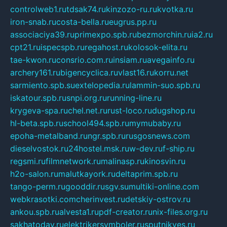
controlweb1.ru
tdsak74.ru
kinzozo-ru.ru
kvotka.ru
iron-snab.ru
costa-bella.ru
eugrus.pp.ru
associaciya39.ru
primexpo.spb.ru
bezmorchin.ru
ia2.ru
cpt21.ru
ispecspb.ru
regahost.ru
kolosok-elita.ru
tae-kwon.ru
consrio.com.ru
insiam.ru
avegainfo.ru
archery161.ru
bigencyclica.ru
vlast16.ru
korru.net
sarmiento.spb.su
extelopedia.ru
lammin-suo.spb.ru
iskatour.spb.ru
snpi.org.ru
running-line.ru
krygeva-spa.ru
chel.net.ru
rust-loco.ru
dugshop.ru
hl-beta.spb.ru
school494.spb.ru
mymubaby.ru
epoha-metalband.ru
ngr.spb.ru
rusgosnews.com
dieselvostok.ru
24hostel.msk.ru
w-dev.ru
f-ship.ru
regsmi.ru
filmnetwork.ru
malinasp.ru
kinosvin.ru
h2o-salon.ru
malutkayork.ru
deltaprim.spb.ru
tango-perm.ru
gooddir.ru
sgv.su
multiki-online.com
webkrasotki.com
cherinvest.ru
detskiy-ostrov.ru
ankou.spb.ru
alvesta1.ru
pdf-creator.ru
nix-files.org.ru
sakhatoday.ru
elektrikersymboler.ru
sputnikyes.ru