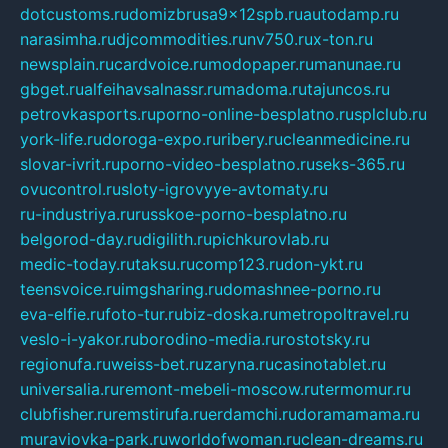
dotcustoms.ru
domizbrusa9x12spb.ru
autodamp.ru
narasimha.ru
djcommodities.ru
nv750.ru
x-ton.ru
newsplain.ru
cardvoice.ru
modopaper.ru
manunae.ru
gbget.ru
alfeihavsalnassr.ru
madoma.ru
tajuncos.ru
petrovkasports.ru
porno-online-besplatno.ru
splclub.ru
york-life.ru
doroga-expo.ru
ribery.ru
cleanmedicine.ru
slovar-ivrit.ru
porno-video-besplatno.ru
seks-365.ru
ovucontrol.ru
sloty-igrovyye-avtomaty.ru
ru-industriya.ru
russkoe-porno-besplatno.ru
belgorod-day.ru
digilith.ru
pichkurovlab.ru
medic-today.ru
taksu.ru
comp123.ru
don-ykt.ru
teensvoice.ru
imgsharing.ru
domashnee-porno.ru
eva-elfie.ru
foto-tur.ru
biz-doska.ru
metropoltravel.ru
veslo-i-yakor.ru
borodino-media.ru
rostotsky.ru
regionufa.ru
weiss-bet.ru
zaryna.ru
casinotablet.ru
universalia.ru
remont-mebeli-moscow.ru
termomur.ru
clubfisher.ru
remstirufa.ru
erdamchi.ru
doramamama.ru
muraviovka-park.ru
worldofwoman.ru
clean-dreams.ru