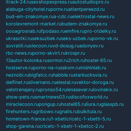
itrack-24.ru
sexshopexpress.ru
autostudiopro.ru
alabuga-cityhotel.ru
pornv.ru
atlantpereezd.ru
bud-em-znakomye.ru
a-cdc.ru
elektrostal-news.ru
korolevremont-market.ru
budem-znakomye.ru
oooagrosnab.ru
fpodaso.ru
emfire.ru
pro-otdelky.ru
ukrasotki.ru
seksuzbek.ru
seks-uzbek.ru
porno-vk.ru
sovratili.ru
olecoon.ru
vd-dosug.ru
adonyev.ru
rbc-news.ru
porno-skvirt.ru
krospr.ru
13autor-kolonka.ru
sormol.ru
2rich.ru
hostel-65.ru
hostserve.ru
porno-na-russkom.ru
mishinlab.ru
neznobi.ru
bigfatcc.ru
habble.ru
starbucksvia.ru
delfinet.ru
silvernano.ru
elestal.ru
vektor-doroga.ru
velotrenajery.ru
pronso54.ru
lenasever.ru
lovinskix.ru
show-pets.ru
smartnews03.ru
discofoxworld.ru
miraclecoon.ru
pongup.ru
hostel65.ru
liura.ru
glasspb.ru
firehunters.ru
gribowo.ru
gnalis.ru
bulkitula.ru
hometown-france.ru
1-xbeticricetc-1-xbetti-5.ru
shop-garena.ru
cricetc-1-xbetr-1-xbetcc-2.ru