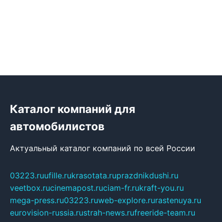
Каталог компаний для
автомобилистов
Актуальный каталог компаний по всей России
03223.ru
ufille.ru
krasotata.ru
prazdnikdushi.ru
veetbox.ru
cinemapost.ru
ciam-fr.ru
kraft-you.ru
mega-press.ru
03223.ru
web-explore.ru
rastenuya.ru
eurovision-russia.ru
strah-news.ru
freeride-team.ru