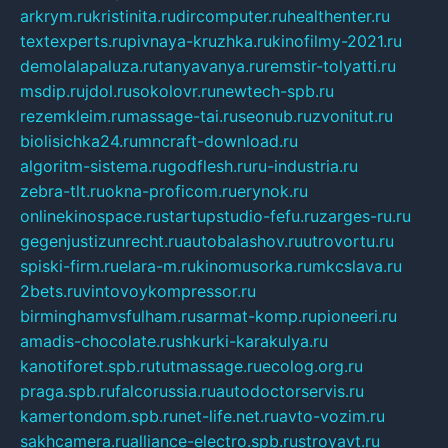
arkrym.ru
kristinita.ru
dircomputer.ru
healthenter.ru
textexperts.ru
pivnaya-kruzhka.ru
kinofilmy-2021.ru
demolalapaluza.ru
tanyavanya.ru
remstir-tolyatti.ru
msdip.ru
jdol.ru
sokolovr.ru
newtech-spb.ru
rezemkleim.ru
massage-tai.ru
seonub.ru
zvonitut.ru
biolisichka24.ru
mncraft-download.ru
algoritm-sistema.ru
godflesh.ru
ru-industria.ru
zebra-tlt.ru
okna-proficom.ru
erynok.ru
onlinekinospace.ru
startupstudio-fefu.ru
zarges-ru.ru
gegenjustizunrecht.ru
autobalashov.ru
utrovortu.ru
spiski-firm.ru
elara-m.ru
kinomusorka.ru
mkcslava.ru
2bets.ru
vintovoykompressor.ru
birminghamvsfulham.ru
sarmat-komp.ru
pioneeri.ru
amadis-chocolate.ru
shkurki-karakulya.ru
kanotiforet.spb.ru
tutmassage.ru
ecolog.org.ru
praga.spb.ru
falcorussia.ru
autodoctorservis.ru
kamertondom.spb.ru
net-life.net.ru
avto-vozim.ru
sakhcamera.ru
alliance-electro.spb.ru
stroyavt.ru