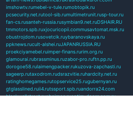
imshowtv.ru
mebel-v-tule.ru
mobtopik.ru
pcsecurity.net.ru
tool-sib.ru
multimetrunit.ru
sp-tour.ru
fan-cs.ru
santeh-russia.ru
symbian9.net.ru
DSHAIR.RU
tmmotors.spb.ru
xjocuricopii.com
musavtomat.msk.ru
obustrojdom.ru
sovetcik.ru
ybaranovskaya.ru
ppknews.ru
cult-alshei.ru
JAPANRUSSIA.RU
proekciyamebel.ru
imper-finans.ru
rim.org.ru
glamourai.ru
brassminus.ru
zabor-pro.ru
ftn.pp.ru
dorogoe58.ru
laimengpacker.ru
kuzova-zapchasti.ru
sageerp.ru
taxodrom.ru
dsrazvitie.ru
hardcity.net.ru
ratinghomegames.ru
topservice25.ru
gubernyan.ru
gtglasslined.ru
ii4.ru
tssport.spb.ru
andorra24.com
blackwallstreet.ru
oboimos.ru
optim-doors.com.ru
ikuch.ru
nycr.org.ru
npa21.ru
vremya-ch.spb.ru
desert000.ru
ivtorgi.ru
ifiori.ru
catalog-statei.ru
dcv.org.ru
spetsmaster174.ru
ipkameryhiseeu.ru
dum26.ru
ruspol.spb.ru
fr-opendp.ru
kam-solnyshko.ru