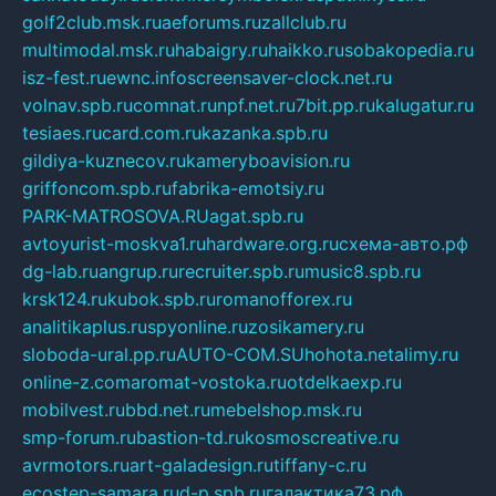
golf2club.msk.ru
aeforums.ru
zallclub.ru
multimodal.msk.ru
habaigry.ru
haikko.ru
sobakopedia.ru
isz-fest.ru
ewnc.info
screensaver-clock.net.ru
volnav.spb.ru
comnat.ru
npf.net.ru
7bit.pp.ru
kalugatur.ru
tesiaes.ru
card.com.ru
kazanka.spb.ru
gildiya-kuznecov.ru
kameryboavision.ru
griffoncom.spb.ru
fabrika-emotsiy.ru
PARK-MATROSOVA.RU
agat.spb.ru
avtoyurist-moskva1.ru
hardware.org.ru
схема-авто.рф
dg-lab.ru
angrup.ru
recruiter.spb.ru
music8.spb.ru
krsk124.ru
kubok.spb.ru
romanofforex.ru
analitikaplus.ru
spyonline.ru
zosikamery.ru
sloboda-ural.pp.ru
AUTO-COM.SU
hohota.net
alimy.ru
online-z.com
aromat-vostoka.ru
otdelkaexp.ru
mobilvest.ru
bbd.net.ru
mebelshop.msk.ru
smp-forum.ru
bastion-td.ru
kosmoscreative.ru
avrmotors.ru
art-galadesign.ru
tiffany-c.ru
ecostep-samara.ru
d-p.spb.ru
галактика73.рф