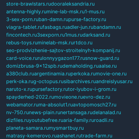
store-brawlstars.ru
dooraleksandria.ru
antenna-highly.ru
mine-lab-msk.ru
1-mus.ru
3-sex-porn.ru
ban-damn.ru
purse-factory.ru
viagra-tablet.ru
fasbags.ru
adler-jun.ru
bandamn.ru
fincontech.ru
3sexporn.ru
1mus.ru
darksand.ru
rebus-toys.ru
minelab-msk.ru
rtdco.ru
seo-prodvizhenie-sajtov-stroitelnyh-kompanij.ru
card-voice.ru
rulonnyygazon177.ru
snow-guard.ru
domizbrusa-9x12spb.ru
demaholding.ru
aalse.ru
a380club.ru
argentinamia.ru
perkoka.ru
movie-one.ru
perk-oka.ru
g-octopus.ru
sibarchives.ru
andreislyusar.ru
naruto-x.ru
pursefactory.ru
tor-lyubov-i-grom.ru
spayderhed-2022.ru
movieone.ru
evro-dez.ru
webamator.ru
ma-absolut1.ru
avtopomosch27.ru
nv-750.ru
news-plain.ru
nertansaga.ru
delanalad.ru
dizfiles.ru
youtubefree.ru
aria-family.ru
roadli.ru
planeta-samara.ru
mysmartbuy.ru
matrasy-kemerovo.ru
ashanet.ru
trade-farm.ru