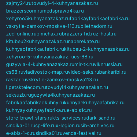
zajmy24.ru
tovudyi-4-kuhnyanazakaz.ru
brazzerscom.ru
medsprawo4ka.ru
xehyroo5kuhnyanazakaz.ru
fabrikayfabrikaefabrika.ru
vskrytie-zamkov-moskva-113.ru
biletnadom.ru
zed-online.ru
pimchax.ru
brazzers-hd.ru
z-host.ru
kitubeu2kuhnyanazakaz.ru
naperekate.ru
kuhnyaofabrikaufabrik.ru
kitubeu-2-kuhnyanazakaz.ru
xehyroo-5-kuhnyanazakaz.ru
cs-68.ru
guzywia-4-kuhnyanazakaz.ru
mir-tk.ru
vlknrussia.ru
cs68.ru
vladivostok-map.ru
video-seks.ru
bankaribi.ru
raszar.ru
vskrytie-zamkov-moskva113.ru
lipetsktelecom.ru
tovudyi4kuhnyanazakaz.ru
seksuzb.ru
guzywia4kuhnyanazakaz.ru
fabrikaofabrikaokuhny.ru
kuhnyaekuhnyaafabrika.ru
kuhnyaykuhnyayfabrika.ru
e-abis1c.ru
store-brawl-stars.ru
kts-services.ru
dark-sand.ru
sindika-01.ru
sp-life.ru
x-legion.ru
sib-archives.ru
e-abis-1-c.ru
sindika01.ru
venda-festival.ru