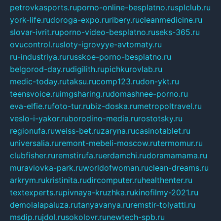
petrovkasports.ru
porno-online-besplatno.ru
splclub.ru
york-life.ru
doroga-expo.ru
ribery.ru
cleanmedicine.ru
slovar-ivrit.ru
porno-video-besplatno.ru
seks-365.ru
ovucontrol.ru
sloty-igrovyye-avtomaty.ru
ru-industriya.ru
russkoe-porno-besplatno.ru
belgorod-day.ru
digilith.ru
pichkurovlab.ru
medic-today.ru
taksu.ru
comp123.ru
don-ykt.ru
teensvoice.ru
imgsharing.ru
domashnee-porno.ru
eva-elfie.ru
foto-tur.ru
biz-doska.ru
metropoltravel.ru
veslo-i-yakor.ru
borodino-media.ru
rostotsky.ru
regionufa.ru
weiss-bet.ru
zaryna.ru
casinotablet.ru
universalia.ru
remont-mebeli-moscow.ru
termomur.ru
clubfisher.ru
remstirufa.ru
erdamchi.ru
doramamama.ru
muraviovka-park.ru
worldofwoman.ru
clean-dreams.ru
arkrym.ru
kristinita.ru
dircomputer.ru
healthenter.ru
textexperts.ru
pivnaya-kruzhka.ru
kinofilmy-2021.ru
demolalapaluza.ru
tanyavanya.ru
remstir-tolyatti.ru
msdip.ru
jdol.ru
sokolovr.ru
newtech-spb.ru