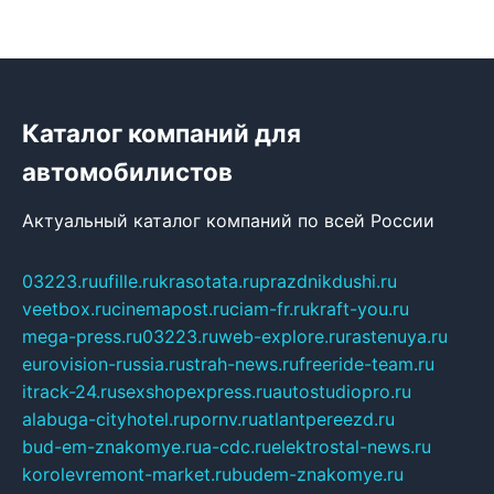
Каталог компаний для
автомобилистов
Актуальный каталог компаний по всей России
03223.ru
ufille.ru
krasotata.ru
prazdnikdushi.ru
veetbox.ru
cinemapost.ru
ciam-fr.ru
kraft-you.ru
mega-press.ru
03223.ru
web-explore.ru
rastenuya.ru
eurovision-russia.ru
strah-news.ru
freeride-team.ru
itrack-24.ru
sexshopexpress.ru
autostudiopro.ru
alabuga-cityhotel.ru
pornv.ru
atlantpereezd.ru
bud-em-znakomye.ru
a-cdc.ru
elektrostal-news.ru
korolevremont-market.ru
budem-znakomye.ru