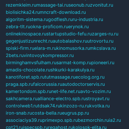
rezemkleim.ru
massage-tai.ru
seonub.ru
zvonitut.ru
biolisichka24.ru
mncraft-download.ru
algoritm-sistema.ru
godflesh.ru
ru-industria.ru
zebra-tlt.ru
okna-proficom.ru
erynok.ru
onlinekinospace.ru
startupstudio-fefu.ru
zarges-ru.ru
gegenjustizunrecht.ru
autobalashov.ru
utrovortu.ru
spiski-firm.ru
elara-m.ru
kinomusorka.ru
mkcslava.ru
2bets.ru
vintovoykompressor.ru
birminghamvsfulham.ru
sarmat-komp.ru
pioneeri.ru
amadis-chocolate.ru
shkurki-karakulya.ru
kanotiforet.spb.ru
tutmassage.ru
ecolog.org.ru
praga.spb.ru
falcorussia.ru
autodoctorservis.ru
kamertondom.spb.ru
net-life.net.ru
avto-vozim.ru
sakhcamera.ru
alliance-electro.spb.ru
stroyavt.ru
controlweb1.ru
tdsak74.ru
kinzozo-ru.ru
kvotka.ru
iron-snab.ru
costa-bella.ru
eugrus.pp.ru
associaciya39.ru
primexpo.spb.ru
bezmorchin.ru
ia2.ru
cpt21.ru
ispecspb.ru
regahost.ru
kolosok-elita.ru