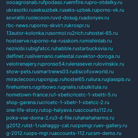
oooagrosnab.ru
fpodaso.ru
emfire.ru
pro-otdelky.ru
ukrasotki.ru
seksuzbek.ru
seks-uzbek.ru
porno-vk.ru
sovratili.ru
olecoon.ru
vd-dosug.ru
adonyev.ru
rbc-news.ru
porno-skvirt.ru
krospr.ru
13autor-kolonka.ru
sormol.ru
2rich.ru
hostel-65.ru
hostserve.ru
porno-na-russkom.ru
mishinlab.ru
neznobi.ru
bigfatcc.ru
habble.ru
starbucksvia.ru
delfinet.ru
silvernano.ru
elestal.ru
vektor-doroga.ru
velotrenajery.ru
pronso54.ru
lenasever.ru
lovinskix.ru
show-pets.ru
smartnews03.ru
discofoxworld.ru
miraclecoon.ru
pongup.ru
hostel65.ru
liura.ru
glasspb.ru
firehunters.ru
gribowo.ru
gnalis.ru
bulkitula.ru
hometown-france.ru
1-xbeticricetc-1-xbetti-5.ru
shop-garena.ru
cricetc-1-xbetr-1-xbetcc-2.ru
one-life-story.ru
top-halyava.ru
accounts112.ru
poka-vse-doma-2.ru
3-d-file.ru
hahahaharms.ru
g2012.ru
tst-1.ru
shaggy-cat.ru
opsmgr.ru
ev-gallery.ru
g-2012.ru
ops-mgr.ru
accounts-112.ru
csm-demo.ru