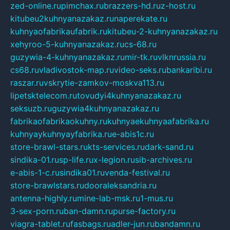
zed-online.ru
pimchax.ru
brazzers-hd.ru
z-host.ru
kitubeu2kuhnyanazakaz.ru
naperekate.ru
kuhnyaofabrikaufabrik.ru
kitubeu-2-kuhnyanazakaz.ru
xehyroo-5-kuhnyanazakaz.ru
cs-68.ru
guzywia-4-kuhnyanazakaz.ru
mir-tk.ru
vlknrussia.ru
cs68.ru
vladivostok-map.ru
video-seks.ru
bankaribi.ru
raszar.ru
vskrytie-zamkov-moskva113.ru
lipetsktelecom.ru
tovudyi4kuhnyanazakaz.ru
seksuzb.ru
guzywia4kuhnyanazakaz.ru
fabrikaofabrikaokuhny.ru
kuhnyaekuhnyaafabrika.ru
kuhnyaykuhnyayfabrika.ru
e-abis1c.ru
store-brawl-stars.ru
kts-services.ru
dark-sand.ru
sindika-01.ru
sp-life.ru
x-legion.ru
sib-archives.ru
e-abis-1-c.ru
sindika01.ru
venda-festival.ru
store-brawlstars.ru
dooraleksandria.ru
antenna-highly.ru
mine-lab-msk.ru
1-mus.ru
3-sex-porn.ru
ban-damn.ru
purse-factory.ru
viagra-tablet.ru
fasbags.ru
adler-jun.ru
bandamn.ru