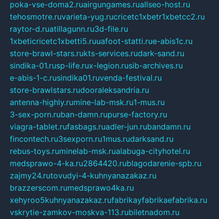
poka-vse-doma2.ru
airgungames.ru
allseo-host.ru
tehosmotre.ru
varieta-yug.ru
cricetc1xbetr1xbetcc2.ru
raytor-d.ru
atillagunn.ru
3d-file.ru
1xbeticricetc1xbetti5.ru
uafoot-statti.ru
e-abis1c.ru
store-brawl-stars.ru
kts-services.ru
dark-sand.ru
sindika-01.ru
sp-life.ru
x-legion.ru
sib-archives.ru
e-abis-1-c.ru
sindika01.ru
venda-festival.ru
store-brawlstars.ru
dooraleksandria.ru
antenna-highly.ru
mine-lab-msk.ru
1-mus.ru
3-sex-porn.ru
ban-damn.ru
purse-factory.ru
viagra-tablet.ru
fasbags.ru
adler-jun.ru
bandamn.ru
fincontech.ru
3sexporn.ru
1mus.ru
darksand.ru
rebus-toys.ru
minelab-msk.ru
alabuga-cityhotel.ru
medsprawo-4-ka.ru
2864420.ru
blagodarenie-spb.ru
zajmy24.ru
tovudyi-4-kuhnyanazakaz.ru
brazzerscom.ru
medsprawo4ka.ru
xehyroo5kuhnyanazakaz.ru
fabrikayfabrikaefabrika.ru
vskrytie-zamkov-moskva-113.ru
biletnadom.ru