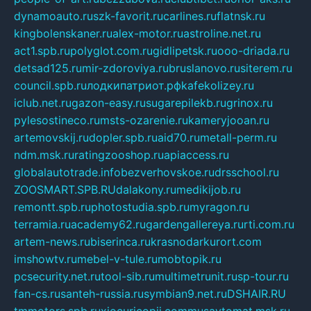
dynamoauto.ru
szk-favorit.ru
carlines.ru
flatnsk.ru
kingbolenskaner.ru
alex-motor.ru
astroline.net.ru
act1.spb.ru
polyglot.com.ru
gidlipetsk.ru
ooo-driada.ru
detsad125.ru
mir-zdoroviya.ru
bruslanovo.ru
siterem.ru
council.spb.ru
лодкипатриот.рф
kafekolizey.ru
iclub.net.ru
gazon-easy.ru
sugarepilekb.ru
grinox.ru
pylesostineco.ru
msts-ozarenie.ru
kameryjooan.ru
artemovskij.ru
dopler.spb.ru
aid70.ru
metall-perm.ru
ndm.msk.ru
ratingzooshop.ru
apiaccess.ru
globalautotrade.info
bezverhovskoe.ru
drsschool.ru
ZOOSMART.SPB.RU
dalakony.ru
medikijob.ru
remontt.spb.ru
photostudia.spb.ru
myragon.ru
terramia.ru
academy62.ru
gardengallereya.ru
rti.com.ru
artem-news.ru
biserinca.ru
krasnodarkurort.com
imshowtv.ru
mebel-v-tule.ru
mobtopik.ru
pcsecurity.net.ru
tool-sib.ru
multimetrunit.ru
sp-tour.ru
fan-cs.ru
santeh-russia.ru
symbian9.net.ru
DSHAIR.RU