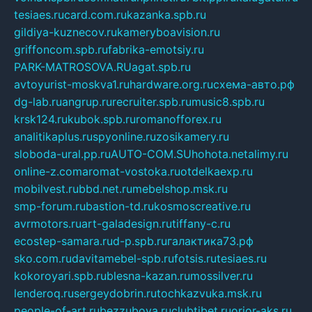
tesiaes.ru
card.com.ru
kazanka.spb.ru
gildiya-kuznecov.ru
kameryboavision.ru
griffoncom.spb.ru
fabrika-emotsiy.ru
PARK-MATROSOVA.RU
agat.spb.ru
avtoyurist-moskva1.ru
hardware.org.ru
схема-авто.рф
dg-lab.ru
angrup.ru
recruiter.spb.ru
music8.spb.ru
krsk124.ru
kubok.spb.ru
romanofforex.ru
analitikaplus.ru
spyonline.ru
zosikamery.ru
sloboda-ural.pp.ru
AUTO-COM.SU
hohota.net
alimy.ru
online-z.com
aromat-vostoka.ru
otdelkaexp.ru
mobilvest.ru
bbd.net.ru
mebelshop.msk.ru
smp-forum.ru
bastion-td.ru
kosmoscreative.ru
avrmotors.ru
art-galadesign.ru
tiffany-c.ru
ecostep-samara.ru
d-p.spb.ru
галактика73.рф
sko.com.ru
davitamebel-spb.ru
fotsis.ru
tesiaes.ru
kokoroyari.spb.ru
blesna-kazan.ru
mossilver.ru
lenderoq.ru
sergeydobrin.ru
tochkazvuka.msk.ru
people-of-art.ru
bezzubova.ru
clubtibet.ru
orior-aks.ru