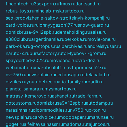
fincontech.ru
3sexporn.ru
1mus.ru
darksand.ru
rebus-toys.ru
minelab-msk.ru
rtdco.ru
seo-prodvizhenie-sajtov-stroitelnyh-kompanij.ru
card-voice.ru
rulonnyygazon177.ru
snow-guard.ru
domizbrusa-9x12spb.ru
demaholding.ru
aalse.ru
a380club.ru
argentinamia.ru
perkoka.ru
movie-one.ru
perk-oka.ru
g-octopus.ru
sibarchives.ru
andreislyusar.ru
naruto-x.ru
pursefactory.ru
tor-lyubov-i-grom.ru
spayderhed-2022.ru
movieone.ru
evro-dez.ru
webamator.ru
ma-absolut1.ru
avtopomosch27.ru
nv-750.ru
news-plain.ru
nertansaga.ru
delanalad.ru
dizfiles.ru
youtubefree.ru
aria-family.ru
roadli.ru
planeta-samara.ru
mysmartbuy.ru
matrasy-kemerovo.ru
ashanet.ru
trade-farm.ru
dotcustoms.ru
domizbrusa9x12spb.ru
autodamp.ru
narasimha.ru
djcommodities.ru
nv750.ru
x-ton.ru
newsplain.ru
cardvoice.ru
modopaper.ru
manunae.ru
gbget.ru
alfeihavsalnassr.ru
madoma.ru
tajuncos.ru