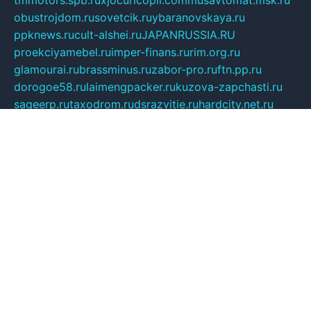
tmmotors.spb.ru
xjocuricopii.com
musavtomat.msk.ru
obustrojdom.ru
sovetcik.ru
ybaranovskaya.ru
ppknews.ru
cult-alshei.ru
JAPANRUSSIA.RU
proekciyamebel.ru
imper-finans.ru
rim.org.ru
glamourai.ru
brassminus.ru
zabor-pro.ru
ftn.pp.ru
dorogoe58.ru
laimengpacker.ru
kuzova-zapchasti.ru
sageerp.ru
taxodrom.ru
dsrazvitie.ru
hardcity.net.ru
ratinghomegames.ru
topservice25.ru
gubernyan.ru
gtglasslined.ru
ii4.ru
tssport.spb.ru
andorra24.com
blackwallstreet.ru
oboimos.ru
optim-doors.com.ru
ikuch.ru
nycr.org.ru
npa21.ru
vremya-ch.spb.ru
desert000.ru
ivtorgi.ru
ifiori.ru
catalog-statei.ru
dcv.org.ru
spetsmaster174.ru
ipkameryhiseeu.ru
dum26.ru
ruspol.spb.ru
fr-opendp.ru
kam-solnyshko.ru
cheyenne-arapaho.ru
sevzapmetal.spb.ru
ted-lapidus.spb.ru
parasite-eliminator.ru
sigma-complete.ru
modernworld.ru
dama-moda.ru
eholot-group.ru
sk-nvkz.ru
DRONGOLD.RU