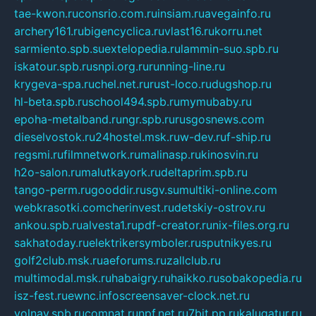
tae-kwon.ru
consrio.com.ru
insiam.ru
avegainfo.ru
archery161.ru
bigencyclica.ru
vlast16.ru
korru.net
sarmiento.spb.su
extelopedia.ru
lammin-suo.spb.ru
iskatour.spb.ru
snpi.org.ru
running-line.ru
krygeva-spa.ru
chel.net.ru
rust-loco.ru
dugshop.ru
hl-beta.spb.ru
school494.spb.ru
mymubaby.ru
epoha-metalband.ru
ngr.spb.ru
rusgosnews.com
dieselvostok.ru
24hostel.msk.ru
w-dev.ru
f-ship.ru
regsmi.ru
filmnetwork.ru
malinasp.ru
kinosvin.ru
h2o-salon.ru
malutkayork.ru
deltaprim.spb.ru
tango-perm.ru
gooddir.ru
sgv.su
multiki-online.com
webkrasotki.com
cherinvest.ru
detskiy-ostrov.ru
ankou.spb.ru
alvesta1.ru
pdf-creator.ru
nix-files.org.ru
sakhatoday.ru
elektrikersymboler.ru
sputnikyes.ru
golf2club.msk.ru
aeforums.ru
zallclub.ru
multimodal.msk.ru
habaigry.ru
haikko.ru
sobakopedia.ru
isz-fest.ru
ewnc.info
screensaver-clock.net.ru
volnav.spb.ru
comnat.ru
npf.net.ru
7bit.pp.ru
kalugatur.ru