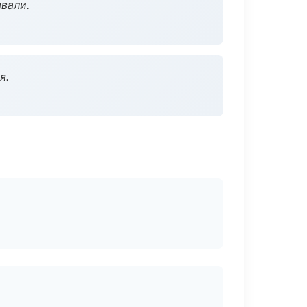
вали.
я.