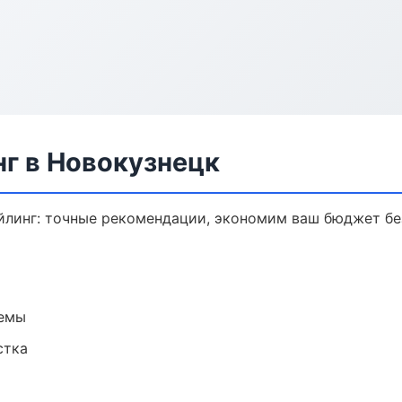
нг в Новокузнецк
йлинг: точные рекомендации, экономим ваш бюджет без
темы
стка