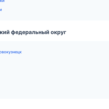
ски
и
ский федеральный округ
овокузнецк