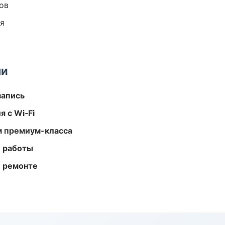
ов
ия
ми
запись
 с Wi‑Fi
м премиум-класса
е работы
и ремонте