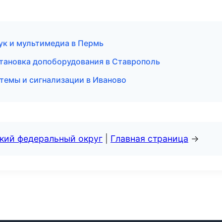
вук и мультимедиа в Пермь
становка допоборудования в Ставрополь
стемы и сигнализации в Иваново
ский федеральный округ
|
Главная страница
→