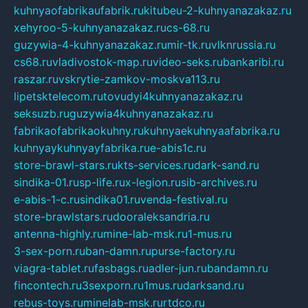
kuhnyaofabrikaufabrik.ru
kitubeu-2-kuhnyanazakaz.ru
xehyroo-5-kuhnyanazakaz.ru
cs-68.ru
guzywia-4-kuhnyanazakaz.ru
mir-tk.ru
vlknrussia.ru
cs68.ru
vladivostok-map.ru
video-seks.ru
bankaribi.ru
raszar.ru
vskrytie-zamkov-moskva113.ru
lipetsktelecom.ru
tovudyi4kuhnyanazakaz.ru
seksuzb.ru
guzywia4kuhnyanazakaz.ru
fabrikaofabrikaokuhny.ru
kuhnyaekuhnyaafabrika.ru
kuhnyaykuhnyayfabrika.ru
e-abis1c.ru
store-brawl-stars.ru
kts-services.ru
dark-sand.ru
sindika-01.ru
sp-life.ru
x-legion.ru
sib-archives.ru
e-abis-1-c.ru
sindika01.ru
venda-festival.ru
store-brawlstars.ru
dooraleksandria.ru
antenna-highly.ru
mine-lab-msk.ru
1-mus.ru
3-sex-porn.ru
ban-damn.ru
purse-factory.ru
viagra-tablet.ru
fasbags.ru
adler-jun.ru
bandamn.ru
fincontech.ru
3sexporn.ru
1mus.ru
darksand.ru
rebus-toys.ru
minelab-msk.ru
rtdco.ru