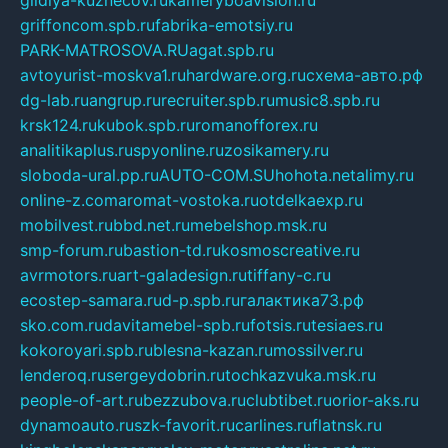
gildiya-kuznecov.ru
kameryboavision.ru
griffoncom.spb.ru
fabrika-emotsiy.ru
PARK-MATROSOVA.RU
agat.spb.ru
avtoyurist-moskva1.ru
hardware.org.ru
схема-авто.рф
dg-lab.ru
angrup.ru
recruiter.spb.ru
music8.spb.ru
krsk124.ru
kubok.spb.ru
romanofforex.ru
analitikaplus.ru
spyonline.ru
zosikamery.ru
sloboda-ural.pp.ru
AUTO-COM.SU
hohota.net
alimy.ru
online-z.com
aromat-vostoka.ru
otdelkaexp.ru
mobilvest.ru
bbd.net.ru
mebelshop.msk.ru
smp-forum.ru
bastion-td.ru
kosmoscreative.ru
avrmotors.ru
art-galadesign.ru
tiffany-c.ru
ecostep-samara.ru
d-p.spb.ru
галактика73.рф
sko.com.ru
davitamebel-spb.ru
fotsis.ru
tesiaes.ru
kokoroyari.spb.ru
blesna-kazan.ru
mossilver.ru
lenderoq.ru
sergeydobrin.ru
tochkazvuka.msk.ru
people-of-art.ru
bezzubova.ru
clubtibet.ru
orior-aks.ru
dynamoauto.ru
szk-favorit.ru
carlines.ru
flatnsk.ru