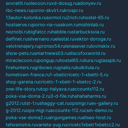
sovratili.ru
olecoon.ru
vd-dosug.ru
adonyev.ru
rbc-news.ru
porno-skvirt.ru
krospr.ru
13autor-kolonka.ru
sormol.ru
2rich.ru
hostel-65.ru
hostserve.ru
porno-na-russkom.ru
mishinlab.ru
neznobi.ru
bigfatcc.ru
habble.ru
starbucksvia.ru
delfinet.ru
silvernano.ru
elestal.ru
vektor-doroga.ru
velotrenajery.ru
pronso54.ru
lenasever.ru
lovinskix.ru
show-pets.ru
smartnews03.ru
discofoxworld.ru
miraclecoon.ru
pongup.ru
hostel65.ru
liura.ru
glasspb.ru
firehunters.ru
gribowo.ru
gnalis.ru
bulkitula.ru
hometown-france.ru
1-xbeticricetc-1-xbetti-5.ru
shop-garena.ru
cricetc-1-xbetr-1-xbetcc-2.ru
one-life-story.ru
top-halyava.ru
accounts112.ru
poka-vse-doma-2.ru
3-d-file.ru
hahahaharms.ru
g2012.ru
tst-1.ru
shaggy-cat.ru
opsmgr.ru
ev-gallery.ru
g-2012.ru
ops-mgr.ru
accounts-112.ru
csm-demo.ru
poka-vse-doma2.ru
airgungames.ru
allseo-host.ru
tehosmotre.ru
varieta-yug.ru
cricetc1xbetr1xbetcc2.ru