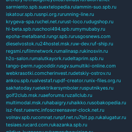
sarmiento.spb.su
extelopedia.ru
lammin-suo.spb.ru
iskatour.spb.ru
snpi.org.ru
running-line.ru
krygeva-spa.ru
chel.net.ru
rust-loco.ru
dugshop.ru
hl-beta.spb.ru
school494.spb.ru
mymubaby.ru
epoha-metalband.ru
ngr.spb.ru
rusgosnews.com
dieselvostok.ru
24hostel.msk.ru
w-dev.ru
f-ship.ru
regsmi.ru
filmnetwork.ru
malinasp.ru
kinosvin.ru
h2o-salon.ru
malutkayork.ru
deltaprim.spb.ru
tango-perm.ru
gooddir.ru
sgv.su
multiki-online.com
webkrasotki.com
cherinvest.ru
detskiy-ostrov.ru
ankou.spb.ru
alvesta1.ru
pdf-creator.ru
nix-files.org.ru
sakhatoday.ru
elektrikersymboler.ru
sputnikyes.ru
golf2club.msk.ru
aeforums.ru
zallclub.ru
multimodal.msk.ru
habaigry.ru
haikko.ru
sobakopedia.ru
isz-fest.ru
ewnc.info
screensaver-clock.net.ru
volnav.spb.ru
comnat.ru
npf.net.ru
7bit.pp.ru
kalugatur.ru
tesiaes.ru
card.com.ru
kazanka.spb.ru