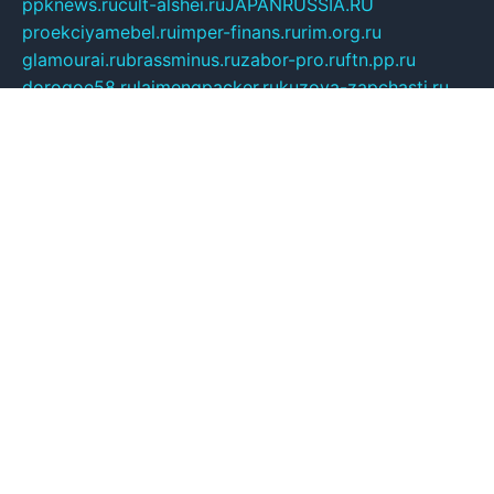
ppknews.ru
cult-alshei.ru
JAPANRUSSIA.RU
proekciyamebel.ru
imper-finans.ru
rim.org.ru
glamourai.ru
brassminus.ru
zabor-pro.ru
ftn.pp.ru
dorogoe58.ru
laimengpacker.ru
kuzova-zapchasti.ru
sageerp.ru
taxodrom.ru
dsrazvitie.ru
hardcity.net.ru
ratinghomegames.ru
topservice25.ru
gubernyan.ru
gtglasslined.ru
ii4.ru
tssport.spb.ru
andorra24.com
blackwallstreet.ru
oboimos.ru
optim-doors.com.ru
ikuch.ru
nycr.org.ru
npa21.ru
vremya-ch.spb.ru
desert000.ru
ivtorgi.ru
ifiori.ru
catalog-statei.ru
dcv.org.ru
spetsmaster174.ru
ipkameryhiseeu.ru
dum26.ru
ruspol.spb.ru
fr-opendp.ru
kam-solnyshko.ru
cheyenne-arapaho.ru
sevzapmetal.spb.ru
ted-lapidus.spb.ru
parasite-eliminator.ru
sigma-complete.ru
modernworld.ru
dama-moda.ru
eholot-group.ru
sk-nvkz.ru
DRONGOLD.RU
democratia2.ru
i-farmer.ru
mass-sport.org
jablonex.spb.ru
bookmess.ru
linkword.ru