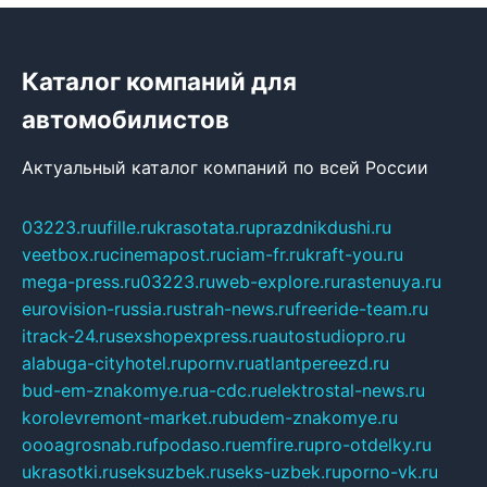
Каталог компаний для
автомобилистов
Актуальный каталог компаний по всей России
03223.ru
ufille.ru
krasotata.ru
prazdnikdushi.ru
veetbox.ru
cinemapost.ru
ciam-fr.ru
kraft-you.ru
mega-press.ru
03223.ru
web-explore.ru
rastenuya.ru
eurovision-russia.ru
strah-news.ru
freeride-team.ru
itrack-24.ru
sexshopexpress.ru
autostudiopro.ru
alabuga-cityhotel.ru
pornv.ru
atlantpereezd.ru
bud-em-znakomye.ru
a-cdc.ru
elektrostal-news.ru
korolevremont-market.ru
budem-znakomye.ru
oooagrosnab.ru
fpodaso.ru
emfire.ru
pro-otdelky.ru
ukrasotki.ru
seksuzbek.ru
seks-uzbek.ru
porno-vk.ru