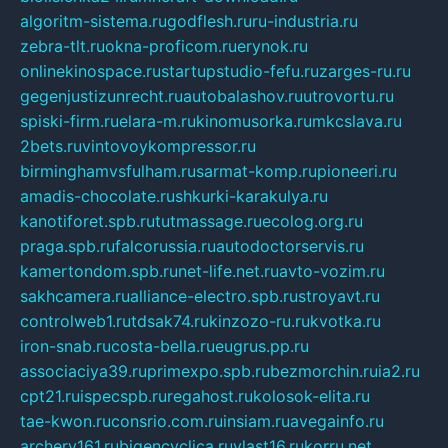
algoritm-sistema.ru
godflesh.ru
ru-industria.ru
zebra-tlt.ru
okna-proficom.ru
erynok.ru
onlinekinospace.ru
startupstudio-fefu.ru
zarges-ru.ru
gegenjustizunrecht.ru
autobalashov.ru
utrovortu.ru
spiski-firm.ru
elara-m.ru
kinomusorka.ru
mkcslava.ru
2bets.ru
vintovoykompressor.ru
birminghamvsfulham.ru
sarmat-komp.ru
pioneeri.ru
amadis-chocolate.ru
shkurki-karakulya.ru
kanotiforet.spb.ru
tutmassage.ru
ecolog.org.ru
praga.spb.ru
falcorussia.ru
autodoctorservis.ru
kamertondom.spb.ru
net-life.net.ru
avto-vozim.ru
sakhcamera.ru
alliance-electro.spb.ru
stroyavt.ru
controlweb1.ru
tdsak74.ru
kinzozo-ru.ru
kvotka.ru
iron-snab.ru
costa-bella.ru
eugrus.pp.ru
associaciya39.ru
primexpo.spb.ru
bezmorchin.ru
ia2.ru
cpt21.ru
ispecspb.ru
regahost.ru
kolosok-elita.ru
tae-kwon.ru
consrio.com.ru
insiam.ru
avegainfo.ru
archery161.ru
bigencyclica.ru
vlast16.ru
korru.net