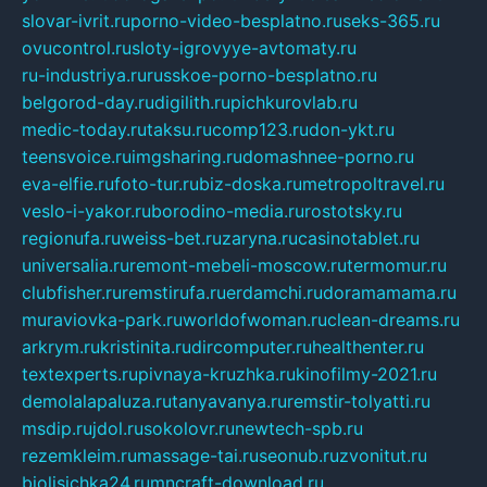
slovar-ivrit.ru
porno-video-besplatno.ru
seks-365.ru
ovucontrol.ru
sloty-igrovyye-avtomaty.ru
ru-industriya.ru
russkoe-porno-besplatno.ru
belgorod-day.ru
digilith.ru
pichkurovlab.ru
medic-today.ru
taksu.ru
comp123.ru
don-ykt.ru
teensvoice.ru
imgsharing.ru
domashnee-porno.ru
eva-elfie.ru
foto-tur.ru
biz-doska.ru
metropoltravel.ru
veslo-i-yakor.ru
borodino-media.ru
rostotsky.ru
regionufa.ru
weiss-bet.ru
zaryna.ru
casinotablet.ru
universalia.ru
remont-mebeli-moscow.ru
termomur.ru
clubfisher.ru
remstirufa.ru
erdamchi.ru
doramamama.ru
muraviovka-park.ru
worldofwoman.ru
clean-dreams.ru
arkrym.ru
kristinita.ru
dircomputer.ru
healthenter.ru
textexperts.ru
pivnaya-kruzhka.ru
kinofilmy-2021.ru
demolalapaluza.ru
tanyavanya.ru
remstir-tolyatti.ru
msdip.ru
jdol.ru
sokolovr.ru
newtech-spb.ru
rezemkleim.ru
massage-tai.ru
seonub.ru
zvonitut.ru
biolisichka24.ru
mncraft-download.ru