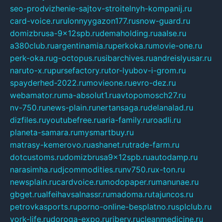
seo-prodvizhenie-sajtov-stroitelnyh-kompanij.ru
card-voice.ru
rulonnyygazon177.ru
snow-guard.ru
domizbrusa-9x12spb.ru
demaholding.ru
aalse.ru
a380club.ru
argentinamia.ru
perkoka.ru
movie-one.ru
perk-oka.ru
g-octopus.ru
sibarchives.ru
andreislyusar.ru
naruto-x.ru
pursefactory.ru
tor-lyubov-i-grom.ru
spayderhed-2022.ru
movieone.ru
evro-dez.ru
webamator.ru
ma-absolut1.ru
avtopomosch27.ru
nv-750.ru
news-plain.ru
nertansaga.ru
delanalad.ru
dizfiles.ru
youtubefree.ru
aria-family.ru
roadli.ru
planeta-samara.ru
mysmartbuy.ru
matrasy-kemerovo.ru
ashanet.ru
trade-farm.ru
dotcustoms.ru
domizbrusa9x12spb.ru
autodamp.ru
narasimha.ru
djcommodities.ru
nv750.ru
x-ton.ru
newsplain.ru
cardvoice.ru
modopaper.ru
manunae.ru
gbget.ru
alfeihavsalnassr.ru
madoma.ru
tajuncos.ru
petrovkasports.ru
porno-online-besplatno.ru
splclub.ru
york-life.ru
doroga-expo.ru
ribery.ru
cleanmedicine.ru