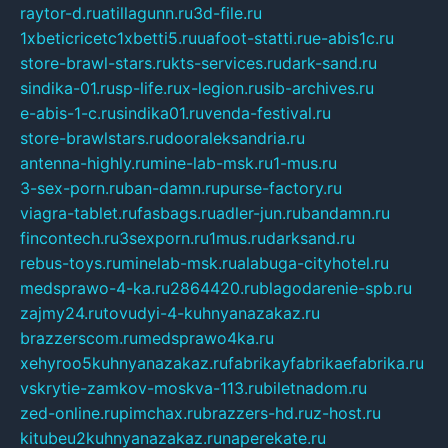
raytor-d.ru
atillagunn.ru
3d-file.ru
1xbeticricetc1xbetti5.ru
uafoot-statti.ru
e-abis1c.ru
store-brawl-stars.ru
kts-services.ru
dark-sand.ru
sindika-01.ru
sp-life.ru
x-legion.ru
sib-archives.ru
e-abis-1-c.ru
sindika01.ru
venda-festival.ru
store-brawlstars.ru
dooraleksandria.ru
antenna-highly.ru
mine-lab-msk.ru
1-mus.ru
3-sex-porn.ru
ban-damn.ru
purse-factory.ru
viagra-tablet.ru
fasbags.ru
adler-jun.ru
bandamn.ru
fincontech.ru
3sexporn.ru
1mus.ru
darksand.ru
rebus-toys.ru
minelab-msk.ru
alabuga-cityhotel.ru
medsprawo-4-ka.ru
2864420.ru
blagodarenie-spb.ru
zajmy24.ru
tovudyi-4-kuhnyanazakaz.ru
brazzerscom.ru
medsprawo4ka.ru
xehyroo5kuhnyanazakaz.ru
fabrikayfabrikaefabrika.ru
vskrytie-zamkov-moskva-113.ru
biletnadom.ru
zed-online.ru
pimchax.ru
brazzers-hd.ru
z-host.ru
kitubeu2kuhnyanazakaz.ru
naperekate.ru