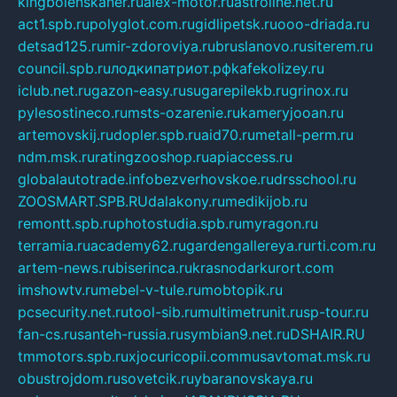
kingbolenskaner.ru
alex-motor.ru
astroline.net.ru
act1.spb.ru
polyglot.com.ru
gidlipetsk.ru
ooo-driada.ru
detsad125.ru
mir-zdoroviya.ru
bruslanovo.ru
siterem.ru
council.spb.ru
лодкипатриот.рф
kafekolizey.ru
iclub.net.ru
gazon-easy.ru
sugarepilekb.ru
grinox.ru
pylesostineco.ru
msts-ozarenie.ru
kameryjooan.ru
artemovskij.ru
dopler.spb.ru
aid70.ru
metall-perm.ru
ndm.msk.ru
ratingzooshop.ru
apiaccess.ru
globalautotrade.info
bezverhovskoe.ru
drsschool.ru
ZOOSMART.SPB.RU
dalakony.ru
medikijob.ru
remontt.spb.ru
photostudia.spb.ru
myragon.ru
terramia.ru
academy62.ru
gardengallereya.ru
rti.com.ru
artem-news.ru
biserinca.ru
krasnodarkurort.com
imshowtv.ru
mebel-v-tule.ru
mobtopik.ru
pcsecurity.net.ru
tool-sib.ru
multimetrunit.ru
sp-tour.ru
fan-cs.ru
santeh-russia.ru
symbian9.net.ru
DSHAIR.RU
tmmotors.spb.ru
xjocuricopii.com
musavtomat.msk.ru
obustrojdom.ru
sovetcik.ru
ybaranovskaya.ru