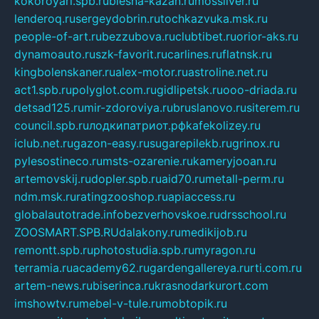
kokoroyari.spb.ru
blesna-kazan.ru
mossilver.ru
lenderoq.ru
sergeydobrin.ru
tochkazvuka.msk.ru
people-of-art.ru
bezzubova.ru
clubtibet.ru
orior-aks.ru
dynamoauto.ru
szk-favorit.ru
carlines.ru
flatnsk.ru
kingbolenskaner.ru
alex-motor.ru
astroline.net.ru
act1.spb.ru
polyglot.com.ru
gidlipetsk.ru
ooo-driada.ru
detsad125.ru
mir-zdoroviya.ru
bruslanovo.ru
siterem.ru
council.spb.ru
лодкипатриот.рф
kafekolizey.ru
iclub.net.ru
gazon-easy.ru
sugarepilekb.ru
grinox.ru
pylesostineco.ru
msts-ozarenie.ru
kameryjooan.ru
artemovskij.ru
dopler.spb.ru
aid70.ru
metall-perm.ru
ndm.msk.ru
ratingzooshop.ru
apiaccess.ru
globalautotrade.info
bezverhovskoe.ru
drsschool.ru
ZOOSMART.SPB.RU
dalakony.ru
medikijob.ru
remontt.spb.ru
photostudia.spb.ru
myragon.ru
terramia.ru
academy62.ru
gardengallereya.ru
rti.com.ru
artem-news.ru
biserinca.ru
krasnodarkurort.com
imshowtv.ru
mebel-v-tule.ru
mobtopik.ru