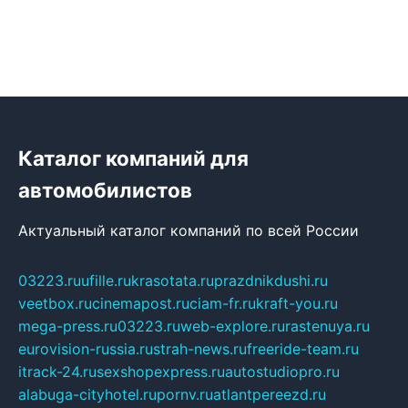
Каталог компаний для
автомобилистов
Актуальный каталог компаний по всей России
03223.ru
ufille.ru
krasotata.ru
prazdnikdushi.ru
veetbox.ru
cinemapost.ru
ciam-fr.ru
kraft-you.ru
mega-press.ru
03223.ru
web-explore.ru
rastenuya.ru
eurovision-russia.ru
strah-news.ru
freeride-team.ru
itrack-24.ru
sexshopexpress.ru
autostudiopro.ru
alabuga-cityhotel.ru
pornv.ru
atlantpereezd.ru