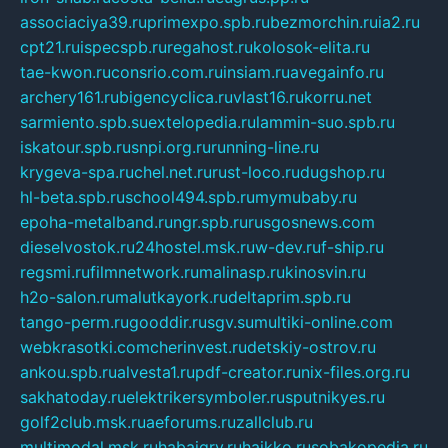
associaciya39.ru
primexpo.spb.ru
bezmorchin.ru
ia2.ru
cpt21.ru
ispecspb.ru
regahost.ru
kolosok-elita.ru
tae-kwon.ru
consrio.com.ru
insiam.ru
avegainfo.ru
archery161.ru
bigencyclica.ru
vlast16.ru
korru.net
sarmiento.spb.su
extelopedia.ru
lammin-suo.spb.ru
iskatour.spb.ru
snpi.org.ru
running-line.ru
krygeva-spa.ru
chel.net.ru
rust-loco.ru
dugshop.ru
hl-beta.spb.ru
school494.spb.ru
mymubaby.ru
epoha-metalband.ru
ngr.spb.ru
rusgosnews.com
dieselvostok.ru
24hostel.msk.ru
w-dev.ru
f-ship.ru
regsmi.ru
filmnetwork.ru
malinasp.ru
kinosvin.ru
h2o-salon.ru
malutkayork.ru
deltaprim.spb.ru
tango-perm.ru
gooddir.ru
sgv.su
multiki-online.com
webkrasotki.com
cherinvest.ru
detskiy-ostrov.ru
ankou.spb.ru
alvesta1.ru
pdf-creator.ru
nix-files.org.ru
sakhatoday.ru
elektrikersymboler.ru
sputnikyes.ru
golf2club.msk.ru
aeforums.ru
zallclub.ru
multimodal.msk.ru
habaigry.ru
haikko.ru
sobakopedia.ru