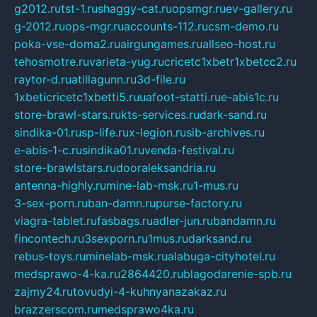
g2012.ru
tst-1.ru
shaggy-cat.ru
opsmgr.ru
ev-gallery.ru
g-2012.ru
ops-mgr.ru
accounts-112.ru
csm-demo.ru
poka-vse-doma2.ru
airgungames.ru
allseo-host.ru
tehosmotre.ru
varieta-yug.ru
cricetc1xbetr1xbetcc2.ru
raytor-d.ru
atillagunn.ru
3d-file.ru
1xbeticricetc1xbetti5.ru
uafoot-statti.ru
e-abis1c.ru
store-brawl-stars.ru
kts-services.ru
dark-sand.ru
sindika-01.ru
sp-life.ru
x-legion.ru
sib-archives.ru
e-abis-1-c.ru
sindika01.ru
venda-festival.ru
store-brawlstars.ru
dooraleksandria.ru
antenna-highly.ru
mine-lab-msk.ru
1-mus.ru
3-sex-porn.ru
ban-damn.ru
purse-factory.ru
viagra-tablet.ru
fasbags.ru
adler-jun.ru
bandamn.ru
fincontech.ru
3sexporn.ru
1mus.ru
darksand.ru
rebus-toys.ru
minelab-msk.ru
alabuga-cityhotel.ru
medsprawo-4-ka.ru
2864420.ru
blagodarenie-spb.ru
zajmy24.ru
tovudyi-4-kuhnyanazakaz.ru
brazzerscom.ru
medsprawo4ka.ru