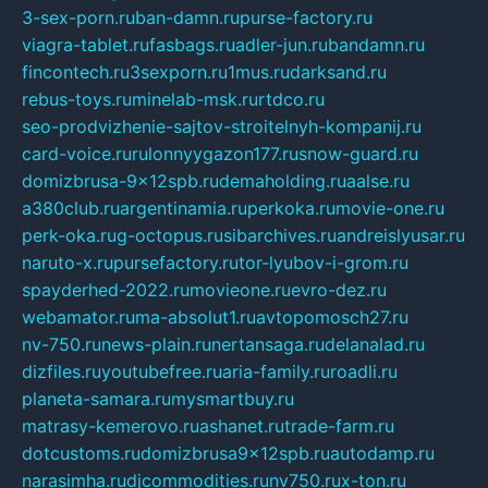
3-sex-porn.ru
ban-damn.ru
purse-factory.ru
viagra-tablet.ru
fasbags.ru
adler-jun.ru
bandamn.ru
fincontech.ru
3sexporn.ru
1mus.ru
darksand.ru
rebus-toys.ru
minelab-msk.ru
rtdco.ru
seo-prodvizhenie-sajtov-stroitelnyh-kompanij.ru
card-voice.ru
rulonnyygazon177.ru
snow-guard.ru
domizbrusa-9x12spb.ru
demaholding.ru
aalse.ru
a380club.ru
argentinamia.ru
perkoka.ru
movie-one.ru
perk-oka.ru
g-octopus.ru
sibarchives.ru
andreislyusar.ru
naruto-x.ru
pursefactory.ru
tor-lyubov-i-grom.ru
spayderhed-2022.ru
movieone.ru
evro-dez.ru
webamator.ru
ma-absolut1.ru
avtopomosch27.ru
nv-750.ru
news-plain.ru
nertansaga.ru
delanalad.ru
dizfiles.ru
youtubefree.ru
aria-family.ru
roadli.ru
planeta-samara.ru
mysmartbuy.ru
matrasy-kemerovo.ru
ashanet.ru
trade-farm.ru
dotcustoms.ru
domizbrusa9x12spb.ru
autodamp.ru
narasimha.ru
djcommodities.ru
nv750.ru
x-ton.ru