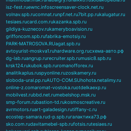
isz-fest.ru
ewnc.info
screensaver-clock.net.ru
volnav.spb.ru
comnat.ru
npf.net.ru
7bit.pp.ru
kalugatur.ru
tesiaes.ru
card.com.ru
kazanka.spb.ru
gildiya-kuznecov.ru
kameryboavision.ru
griffoncom.spb.ru
fabrika-emotsiy.ru
PARK-MATROSOVA.RU
agat.spb.ru
avtoyurist-moskva1.ru
hardware.org.ru
схема-авто.рф
dg-lab.ru
angrup.ru
recruiter.spb.ru
music8.spb.ru
krsk124.ru
kubok.spb.ru
romanofforex.ru
analitikaplus.ru
spyonline.ru
zosikamery.ru
sloboda-ural.pp.ru
AUTO-COM.SU
hohota.net
alimy.ru
online-z.com
aromat-vostoka.ru
otdelkaexp.ru
mobilvest.ru
bbd.net.ru
mebelshop.msk.ru
smp-forum.ru
bastion-td.ru
kosmoscreative.ru
avrmotors.ru
art-galadesign.ru
tiffany-c.ru
ecostep-samara.ru
d-p.spb.ru
галактика73.рф
sko.com.ru
davitamebel-spb.ru
fotsis.ru
tesiaes.ru