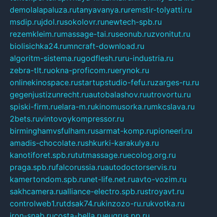
demolalapaluza.ru
tanyavanya.ru
remstir-tolyatti.ru
msdip.ru
jdol.ru
sokolovr.ru
newtech-spb.ru
rezemkleim.ru
massage-tai.ru
seonub.ru
zvonitut.ru
biolisichka24.ru
mncraft-download.ru
algoritm-sistema.ru
godflesh.ru
ru-industria.ru
zebra-tlt.ru
okna-proficom.ru
erynok.ru
onlinekinospace.ru
startupstudio-fefu.ru
zarges-ru.ru
gegenjustizunrecht.ru
autobalashov.ru
utrovortu.ru
spiski-firm.ru
elara-m.ru
kinomusorka.ru
mkcslava.ru
2bets.ru
vintovoykompressor.ru
birminghamvsfulham.ru
sarmat-komp.ru
pioneeri.ru
amadis-chocolate.ru
shkurki-karakulya.ru
kanotiforet.spb.ru
tutmassage.ru
ecolog.org.ru
praga.spb.ru
falcorussia.ru
autodoctorservis.ru
kamertondom.spb.ru
net-life.net.ru
avto-vozim.ru
sakhcamera.ru
alliance-electro.spb.ru
stroyavt.ru
controlweb1.ru
tdsak74.ru
kinzozo-ru.ru
kvotka.ru
iron-snab.ru
costa-bella.ru
eugrus.pp.ru