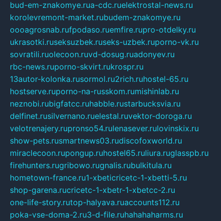
bud-em-znakomye.ru
a-cdc.ru
elektrostal-news.ru
korolevremont-market.ru
budem-znakomye.ru
oooagrosnab.ru
fpodaso.ru
emfire.ru
pro-otdelky.ru
ukrasotki.ru
seksuzbek.ru
seks-uzbek.ru
porno-vk.ru
sovratili.ru
olecoon.ru
vd-dosug.ru
adonyev.ru
rbc-news.ru
porno-skvirt.ru
krospr.ru
13autor-kolonka.ru
sormol.ru
2rich.ru
hostel-65.ru
hostserve.ru
porno-na-russkom.ru
mishinlab.ru
neznobi.ru
bigfatcc.ru
habble.ru
starbucksvia.ru
delfinet.ru
silvernano.ru
elestal.ru
vektor-doroga.ru
velotrenajery.ru
pronso54.ru
lenasever.ru
lovinskix.ru
show-pets.ru
smartnews03.ru
discofoxworld.ru
miraclecoon.ru
pongup.ru
hostel65.ru
liura.ru
glasspb.ru
firehunters.ru
gribowo.ru
gnalis.ru
bulkitula.ru
hometown-france.ru
1-xbeticricetc-1-xbetti-5.ru
shop-garena.ru
cricetc-1-xbetr-1-xbetcc-2.ru
one-life-story.ru
top-halyava.ru
accounts112.ru
poka-vse-doma-2.ru
3-d-file.ru
hahahaharms.ru