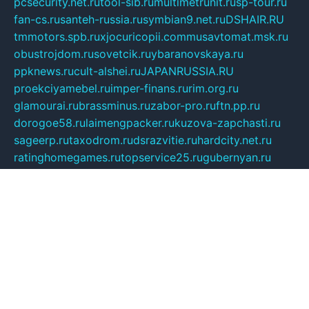
pcsecurity.net.ru
tool-sib.ru
multimetrunit.ru
sp-tour.ru
fan-cs.ru
santeh-russia.ru
symbian9.net.ru
DSHAIR.RU
tmmotors.spb.ru
xjocuricopii.com
musavtomat.msk.ru
obustrojdom.ru
sovetcik.ru
ybaranovskaya.ru
ppknews.ru
cult-alshei.ru
JAPANRUSSIA.RU
proekciyamebel.ru
imper-finans.ru
rim.org.ru
glamourai.ru
brassminus.ru
zabor-pro.ru
ftn.pp.ru
dorogoe58.ru
laimengpacker.ru
kuzova-zapchasti.ru
sageerp.ru
taxodrom.ru
dsrazvitie.ru
hardcity.net.ru
ratinghomegames.ru
topservice25.ru
gubernyan.ru
gtglasslined.ru
ii4.ru
tssport.spb.ru
andorra24.com
blackwallstreet.ru
oboimos.ru
optim-doors.com.ru
ikuch.ru
nycr.org.ru
npa21.ru
vremya-ch.spb.ru
desert000.ru
ivtorgi.ru
ifiori.ru
catalog-statei.ru
dcv.org.ru
spetsmaster174.ru
ipkameryhiseeu.ru
dum26.ru
ruspol.spb.ru
fr-opendp.ru
kam-solnyshko.ru
cheyenne-arapaho.ru
sevzapmetal.spb.ru
ted-lapidus.spb.ru
parasite-eliminator.ru