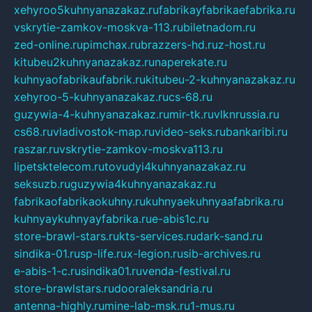
xehyroo5kuhnyanazakaz.ru
fabrikayfabrikaefabrika.ru
vskrytie-zamkov-moskva-113.ru
biletnadom.ru
zed-online.ru
pimchax.ru
brazzers-hd.ru
z-host.ru
kitubeu2kuhnyanazakaz.ru
naperekate.ru
kuhnyaofabrikaufabrik.ru
kitubeu-2-kuhnyanazakaz.ru
xehyroo-5-kuhnyanazakaz.ru
cs-68.ru
guzywia-4-kuhnyanazakaz.ru
mir-tk.ru
vlknrussia.ru
cs68.ru
vladivostok-map.ru
video-seks.ru
bankaribi.ru
raszar.ru
vskrytie-zamkov-moskva113.ru
lipetsktelecom.ru
tovudyi4kuhnyanazakaz.ru
seksuzb.ru
guzywia4kuhnyanazakaz.ru
fabrikaofabrikaokuhny.ru
kuhnyaekuhnyaafabrika.ru
kuhnyaykuhnyayfabrika.ru
e-abis1c.ru
store-brawl-stars.ru
kts-services.ru
dark-sand.ru
sindika-01.ru
sp-life.ru
x-legion.ru
sib-archives.ru
e-abis-1-c.ru
sindika01.ru
venda-festival.ru
store-brawlstars.ru
dooraleksandria.ru
antenna-highly.ru
mine-lab-msk.ru
1-mus.ru