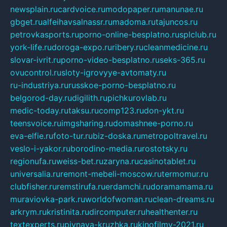
newsplain.ru
cardvoice.ru
modopaper.ru
manunae.ru
gbget.ru
alfeihavsalnassr.ru
madoma.ru
tajuncos.ru
petrovkasports.ru
porno-online-besplatno.ru
splclub.ru
york-life.ru
doroga-expo.ru
ribery.ru
cleanmedicine.ru
slovar-ivrit.ru
porno-video-besplatno.ru
seks-365.ru
ovucontrol.ru
sloty-igrovyye-avtomaty.ru
ru-industriya.ru
russkoe-porno-besplatno.ru
belgorod-day.ru
digilith.ru
pichkurovlab.ru
medic-today.ru
taksu.ru
comp123.ru
don-ykt.ru
teensvoice.ru
imgsharing.ru
domashnee-porno.ru
eva-elfie.ru
foto-tur.ru
biz-doska.ru
metropoltravel.ru
veslo-i-yakor.ru
borodino-media.ru
rostotsky.ru
regionufa.ru
weiss-bet.ru
zaryna.ru
casinotablet.ru
universalia.ru
remont-mebeli-moscow.ru
termomur.ru
clubfisher.ru
remstirufa.ru
erdamchi.ru
doramamama.ru
muraviovka-park.ru
worldofwoman.ru
clean-dreams.ru
arkrym.ru
kristinita.ru
dircomputer.ru
healthenter.ru
textexperts.ru
pivnaya-kruzhka.ru
kinofilmy-2021.ru