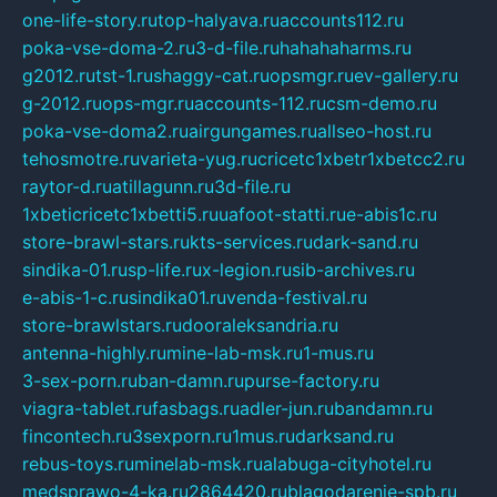
one-life-story.ru
top-halyava.ru
accounts112.ru
poka-vse-doma-2.ru
3-d-file.ru
hahahaharms.ru
g2012.ru
tst-1.ru
shaggy-cat.ru
opsmgr.ru
ev-gallery.ru
g-2012.ru
ops-mgr.ru
accounts-112.ru
csm-demo.ru
poka-vse-doma2.ru
airgungames.ru
allseo-host.ru
tehosmotre.ru
varieta-yug.ru
cricetc1xbetr1xbetcc2.ru
raytor-d.ru
atillagunn.ru
3d-file.ru
1xbeticricetc1xbetti5.ru
uafoot-statti.ru
e-abis1c.ru
store-brawl-stars.ru
kts-services.ru
dark-sand.ru
sindika-01.ru
sp-life.ru
x-legion.ru
sib-archives.ru
e-abis-1-c.ru
sindika01.ru
venda-festival.ru
store-brawlstars.ru
dooraleksandria.ru
antenna-highly.ru
mine-lab-msk.ru
1-mus.ru
3-sex-porn.ru
ban-damn.ru
purse-factory.ru
viagra-tablet.ru
fasbags.ru
adler-jun.ru
bandamn.ru
fincontech.ru
3sexporn.ru
1mus.ru
darksand.ru
rebus-toys.ru
minelab-msk.ru
alabuga-cityhotel.ru
medsprawo-4-ka.ru
2864420.ru
blagodarenie-spb.ru