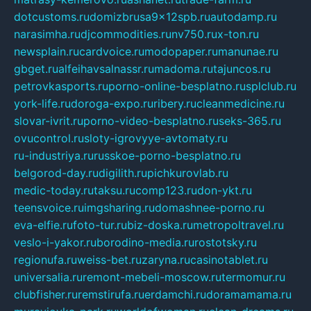
dotcustoms.ru
domizbrusa9x12spb.ru
autodamp.ru
narasimha.ru
djcommodities.ru
nv750.ru
x-ton.ru
newsplain.ru
cardvoice.ru
modopaper.ru
manunae.ru
gbget.ru
alfeihavsalnassr.ru
madoma.ru
tajuncos.ru
petrovkasports.ru
porno-online-besplatno.ru
splclub.ru
york-life.ru
doroga-expo.ru
ribery.ru
cleanmedicine.ru
slovar-ivrit.ru
porno-video-besplatno.ru
seks-365.ru
ovucontrol.ru
sloty-igrovyye-avtomaty.ru
ru-industriya.ru
russkoe-porno-besplatno.ru
belgorod-day.ru
digilith.ru
pichkurovlab.ru
medic-today.ru
taksu.ru
comp123.ru
don-ykt.ru
teensvoice.ru
imgsharing.ru
domashnee-porno.ru
eva-elfie.ru
foto-tur.ru
biz-doska.ru
metropoltravel.ru
veslo-i-yakor.ru
borodino-media.ru
rostotsky.ru
regionufa.ru
weiss-bet.ru
zaryna.ru
casinotablet.ru
universalia.ru
remont-mebeli-moscow.ru
termomur.ru
clubfisher.ru
remstirufa.ru
erdamchi.ru
doramamama.ru