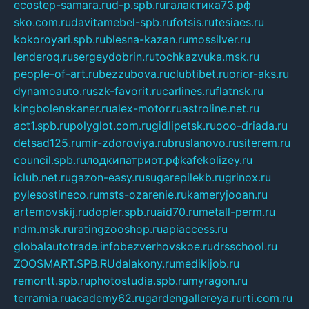
ecostep-samara.ru
d-p.spb.ru
галактика73.рф
sko.com.ru
davitamebel-spb.ru
fotsis.ru
tesiaes.ru
kokoroyari.spb.ru
blesna-kazan.ru
mossilver.ru
lenderoq.ru
sergeydobrin.ru
tochkazvuka.msk.ru
people-of-art.ru
bezzubova.ru
clubtibet.ru
orior-aks.ru
dynamoauto.ru
szk-favorit.ru
carlines.ru
flatnsk.ru
kingbolenskaner.ru
alex-motor.ru
astroline.net.ru
act1.spb.ru
polyglot.com.ru
gidlipetsk.ru
ooo-driada.ru
detsad125.ru
mir-zdoroviya.ru
bruslanovo.ru
siterem.ru
council.spb.ru
лодкипатриот.рф
kafekolizey.ru
iclub.net.ru
gazon-easy.ru
sugarepilekb.ru
grinox.ru
pylesostineco.ru
msts-ozarenie.ru
kameryjooan.ru
artemovskij.ru
dopler.spb.ru
aid70.ru
metall-perm.ru
ndm.msk.ru
ratingzooshop.ru
apiaccess.ru
globalautotrade.info
bezverhovskoe.ru
drsschool.ru
ZOOSMART.SPB.RU
dalakony.ru
medikijob.ru
remontt.spb.ru
photostudia.spb.ru
myragon.ru
terramia.ru
academy62.ru
gardengallereya.ru
rti.com.ru