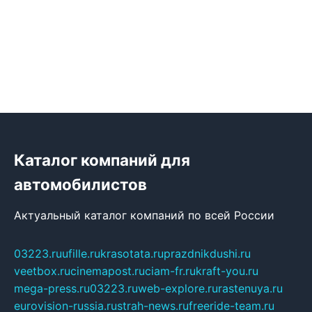
Каталог компаний для
автомобилистов
Актуальный каталог компаний по всей России
03223.ru
ufille.ru
krasotata.ru
prazdnikdushi.ru
veetbox.ru
cinemapost.ru
ciam-fr.ru
kraft-you.ru
mega-press.ru
03223.ru
web-explore.ru
rastenuya.ru
eurovision-russia.ru
strah-news.ru
freeride-team.ru