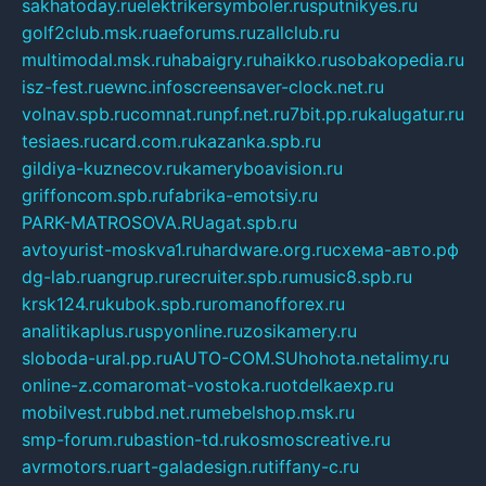
sakhatoday.ru
elektrikersymboler.ru
sputnikyes.ru
golf2club.msk.ru
aeforums.ru
zallclub.ru
multimodal.msk.ru
habaigry.ru
haikko.ru
sobakopedia.ru
isz-fest.ru
ewnc.info
screensaver-clock.net.ru
volnav.spb.ru
comnat.ru
npf.net.ru
7bit.pp.ru
kalugatur.ru
tesiaes.ru
card.com.ru
kazanka.spb.ru
gildiya-kuznecov.ru
kameryboavision.ru
griffoncom.spb.ru
fabrika-emotsiy.ru
PARK-MATROSOVA.RU
agat.spb.ru
avtoyurist-moskva1.ru
hardware.org.ru
схема-авто.рф
dg-lab.ru
angrup.ru
recruiter.spb.ru
music8.spb.ru
krsk124.ru
kubok.spb.ru
romanofforex.ru
analitikaplus.ru
spyonline.ru
zosikamery.ru
sloboda-ural.pp.ru
AUTO-COM.SU
hohota.net
alimy.ru
online-z.com
aromat-vostoka.ru
otdelkaexp.ru
mobilvest.ru
bbd.net.ru
mebelshop.msk.ru
smp-forum.ru
bastion-td.ru
kosmoscreative.ru
avrmotors.ru
art-galadesign.ru
tiffany-c.ru