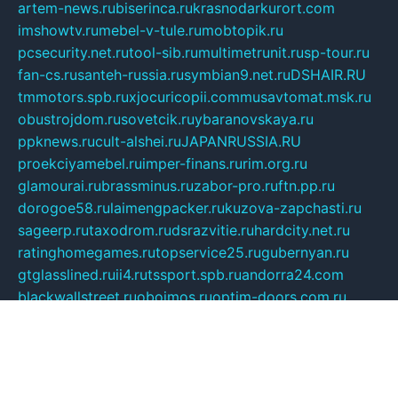
artem-news.ru
biserinca.ru
krasnodarkurort.com
imshowtv.ru
mebel-v-tule.ru
mobtopik.ru
pcsecurity.net.ru
tool-sib.ru
multimetrunit.ru
sp-tour.ru
fan-cs.ru
santeh-russia.ru
symbian9.net.ru
DSHAIR.RU
tmmotors.spb.ru
xjocuricopii.com
musavtomat.msk.ru
obustrojdom.ru
sovetcik.ru
ybaranovskaya.ru
ppknews.ru
cult-alshei.ru
JAPANRUSSIA.RU
proekciyamebel.ru
imper-finans.ru
rim.org.ru
glamourai.ru
brassminus.ru
zabor-pro.ru
ftn.pp.ru
dorogoe58.ru
laimengpacker.ru
kuzova-zapchasti.ru
sageerp.ru
taxodrom.ru
dsrazvitie.ru
hardcity.net.ru
ratinghomegames.ru
topservice25.ru
gubernyan.ru
gtglasslined.ru
ii4.ru
tssport.spb.ru
andorra24.com
blackwallstreet.ru
oboimos.ru
optim-doors.com.ru
ikuch.ru
nycr.org.ru
npa21.ru
vremya-ch.spb.ru
desert000.ru
ivtorgi.ru
ifiori.ru
catalog-statei.ru
dcv.org.ru
spetsmaster174.ru
ipkameryhiseeu.ru
dum26.ru
ruspol.spb.ru
fr-opendp.ru
kam-solnyshko.ru