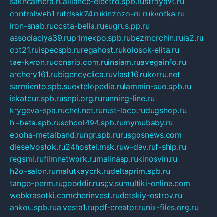
sakhcamera.ru
alliance-electro.spb.ru
stroyavt.ru
controlweb1.ru
tdsak74.ru
kinzozo-ru.ru
kvotka.ru
iron-snab.ru
costa-bella.ru
eugrus.pp.ru
associaciya39.ru
primexpo.spb.ru
bezmorchin.ru
ia2.ru
cpt21.ru
ispecspb.ru
regahost.ru
kolosok-elita.ru
tae-kwon.ru
consrio.com.ru
insiam.ru
avegainfo.ru
archery161.ru
bigencyclica.ru
vlast16.ru
korru.net
sarmiento.spb.su
extelopedia.ru
lammin-suo.spb.ru
iskatour.spb.ru
snpi.org.ru
running-line.ru
krygeva-spa.ru
chel.net.ru
rust-loco.ru
dugshop.ru
hl-beta.spb.ru
school494.spb.ru
mymubaby.ru
epoha-metalband.ru
ngr.spb.ru
rusgosnews.com
dieselvostok.ru
24hostel.msk.ru
w-dev.ru
f-ship.ru
regsmi.ru
filmnetwork.ru
malinasp.ru
kinosvin.ru
h2o-salon.ru
malutkayork.ru
deltaprim.spb.ru
tango-perm.ru
gooddir.ru
sgv.su
multiki-online.com
webkrasotki.com
cherinvest.ru
detskiy-ostrov.ru
ankou.spb.ru
alvesta1.ru
pdf-creator.ru
nix-files.org.ru