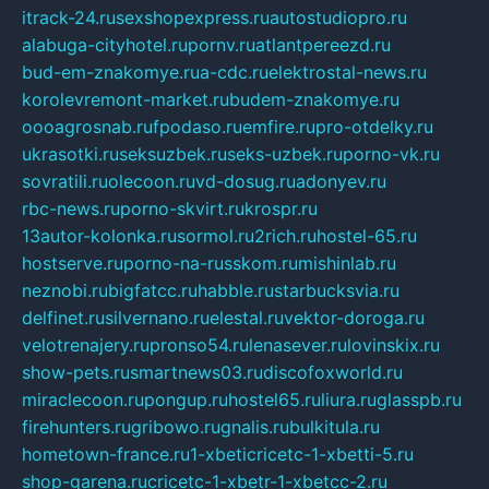
itrack-24.ru
sexshopexpress.ru
autostudiopro.ru
alabuga-cityhotel.ru
pornv.ru
atlantpereezd.ru
bud-em-znakomye.ru
a-cdc.ru
elektrostal-news.ru
korolevremont-market.ru
budem-znakomye.ru
oooagrosnab.ru
fpodaso.ru
emfire.ru
pro-otdelky.ru
ukrasotki.ru
seksuzbek.ru
seks-uzbek.ru
porno-vk.ru
sovratili.ru
olecoon.ru
vd-dosug.ru
adonyev.ru
rbc-news.ru
porno-skvirt.ru
krospr.ru
13autor-kolonka.ru
sormol.ru
2rich.ru
hostel-65.ru
hostserve.ru
porno-na-russkom.ru
mishinlab.ru
neznobi.ru
bigfatcc.ru
habble.ru
starbucksvia.ru
delfinet.ru
silvernano.ru
elestal.ru
vektor-doroga.ru
velotrenajery.ru
pronso54.ru
lenasever.ru
lovinskix.ru
show-pets.ru
smartnews03.ru
discofoxworld.ru
miraclecoon.ru
pongup.ru
hostel65.ru
liura.ru
glasspb.ru
firehunters.ru
gribowo.ru
gnalis.ru
bulkitula.ru
hometown-france.ru
1-xbeticricetc-1-xbetti-5.ru
shop-garena.ru
cricetc-1-xbetr-1-xbetcc-2.ru