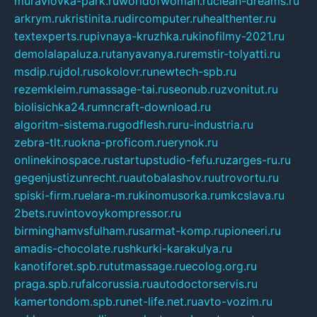
muraviovka-park.ru
worldofwoman.ru
clean-dreams.ru
arkrym.ru
kristinita.ru
dircomputer.ru
healthenter.ru
textexperts.ru
pivnaya-kruzhka.ru
kinofilmy-2021.ru
demolalapaluza.ru
tanyavanya.ru
remstir-tolyatti.ru
msdip.ru
jdol.ru
sokolovr.ru
newtech-spb.ru
rezemkleim.ru
massage-tai.ru
seonub.ru
zvonitut.ru
biolisichka24.ru
mncraft-download.ru
algoritm-sistema.ru
godflesh.ru
ru-industria.ru
zebra-tlt.ru
okna-proficom.ru
erynok.ru
onlinekinospace.ru
startupstudio-fefu.ru
zarges-ru.ru
gegenjustizunrecht.ru
autobalashov.ru
utrovortu.ru
spiski-firm.ru
elara-m.ru
kinomusorka.ru
mkcslava.ru
2bets.ru
vintovoykompressor.ru
birminghamvsfulham.ru
sarmat-komp.ru
pioneeri.ru
amadis-chocolate.ru
shkurki-karakulya.ru
kanotiforet.spb.ru
tutmassage.ru
ecolog.org.ru
praga.spb.ru
falcorussia.ru
autodoctorservis.ru
kamertondom.spb.ru
net-life.net.ru
avto-vozim.ru