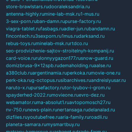
store-brawlstars.ru
dooraleksandria.ru
antenna-highly.ru
mine-lab-msk.ru
1-mus.ru
3-sex-porn.ru
ban-damn.ru
purse-factory.ru
viagra-tablet.ru
fasbags.ru
adler-jun.ru
bandamn.ru
fincontech.ru
3sexporn.ru
1mus.ru
darksand.ru
rebus-toys.ru
minelab-msk.ru
rtdco.ru
seo-prodvizhenie-sajtov-stroitelnyh-kompanij.ru
card-voice.ru
rulonnyygazon177.ru
snow-guard.ru
domizbrusa-9x12spb.ru
demaholding.ru
aalse.ru
a380club.ru
argentinamia.ru
perkoka.ru
movie-one.ru
perk-oka.ru
g-octopus.ru
sibarchives.ru
andreislyusar.ru
naruto-x.ru
pursefactory.ru
tor-lyubov-i-grom.ru
spayderhed-2022.ru
movieone.ru
evro-dez.ru
webamator.ru
ma-absolut1.ru
avtopomosch27.ru
nv-750.ru
news-plain.ru
nertansaga.ru
delanalad.ru
dizfiles.ru
youtubefree.ru
aria-family.ru
roadli.ru
planeta-samara.ru
mysmartbuy.ru
matrasy-kemerovo.ru
ashanet.ru
trade-farm.ru