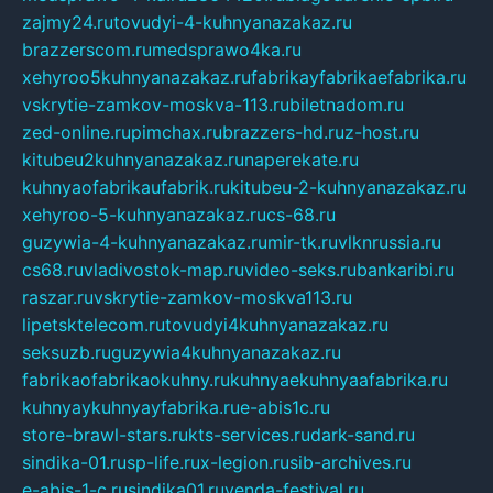
zajmy24.ru
tovudyi-4-kuhnyanazakaz.ru
brazzerscom.ru
medsprawo4ka.ru
xehyroo5kuhnyanazakaz.ru
fabrikayfabrikaefabrika.ru
vskrytie-zamkov-moskva-113.ru
biletnadom.ru
zed-online.ru
pimchax.ru
brazzers-hd.ru
z-host.ru
kitubeu2kuhnyanazakaz.ru
naperekate.ru
kuhnyaofabrikaufabrik.ru
kitubeu-2-kuhnyanazakaz.ru
xehyroo-5-kuhnyanazakaz.ru
cs-68.ru
guzywia-4-kuhnyanazakaz.ru
mir-tk.ru
vlknrussia.ru
cs68.ru
vladivostok-map.ru
video-seks.ru
bankaribi.ru
raszar.ru
vskrytie-zamkov-moskva113.ru
lipetsktelecom.ru
tovudyi4kuhnyanazakaz.ru
seksuzb.ru
guzywia4kuhnyanazakaz.ru
fabrikaofabrikaokuhny.ru
kuhnyaekuhnyaafabrika.ru
kuhnyaykuhnyayfabrika.ru
e-abis1c.ru
store-brawl-stars.ru
kts-services.ru
dark-sand.ru
sindika-01.ru
sp-life.ru
x-legion.ru
sib-archives.ru
e-abis-1-c.ru
sindika01.ru
venda-festival.ru