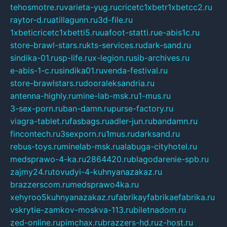
tehosmotre.ru
varieta-yug.ru
cricetc1xbetr1xbetcc2.ru
raytor-d.ru
atillagunn.ru
3d-file.ru
1xbeticricetc1xbetti5.ru
uafoot-statti.ru
e-abis1c.ru
store-brawl-stars.ru
kts-services.ru
dark-sand.ru
sindika-01.ru
sp-life.ru
x-legion.ru
sib-archives.ru
e-abis-1-c.ru
sindika01.ru
venda-festival.ru
store-brawlstars.ru
dooraleksandria.ru
antenna-highly.ru
mine-lab-msk.ru
1-mus.ru
3-sex-porn.ru
ban-damn.ru
purse-factory.ru
viagra-tablet.ru
fasbags.ru
adler-jun.ru
bandamn.ru
fincontech.ru
3sexporn.ru
1mus.ru
darksand.ru
rebus-toys.ru
minelab-msk.ru
alabuga-cityhotel.ru
medsprawo-4-ka.ru
2864420.ru
blagodarenie-spb.ru
zajmy24.ru
tovudyi-4-kuhnyanazakaz.ru
brazzerscom.ru
medsprawo4ka.ru
xehyroo5kuhnyanazakaz.ru
fabrikayfabrikaefabrika.ru
vskrytie-zamkov-moskva-113.ru
biletnadom.ru
zed-online.ru
pimchax.ru
brazzers-hd.ru
z-host.ru