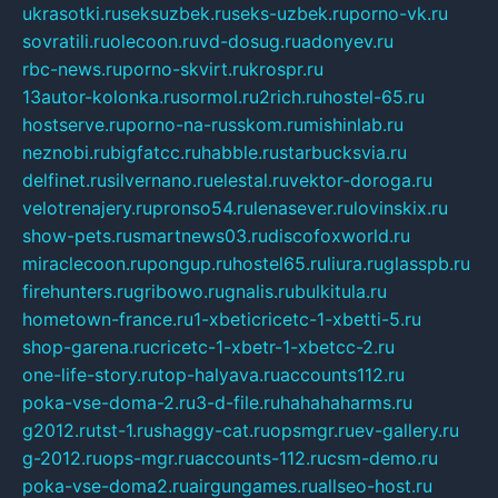
ukrasotki.ru
seksuzbek.ru
seks-uzbek.ru
porno-vk.ru
sovratili.ru
olecoon.ru
vd-dosug.ru
adonyev.ru
rbc-news.ru
porno-skvirt.ru
krospr.ru
13autor-kolonka.ru
sormol.ru
2rich.ru
hostel-65.ru
hostserve.ru
porno-na-russkom.ru
mishinlab.ru
neznobi.ru
bigfatcc.ru
habble.ru
starbucksvia.ru
delfinet.ru
silvernano.ru
elestal.ru
vektor-doroga.ru
velotrenajery.ru
pronso54.ru
lenasever.ru
lovinskix.ru
show-pets.ru
smartnews03.ru
discofoxworld.ru
miraclecoon.ru
pongup.ru
hostel65.ru
liura.ru
glasspb.ru
firehunters.ru
gribowo.ru
gnalis.ru
bulkitula.ru
hometown-france.ru
1-xbeticricetc-1-xbetti-5.ru
shop-garena.ru
cricetc-1-xbetr-1-xbetcc-2.ru
one-life-story.ru
top-halyava.ru
accounts112.ru
poka-vse-doma-2.ru
3-d-file.ru
hahahaharms.ru
g2012.ru
tst-1.ru
shaggy-cat.ru
opsmgr.ru
ev-gallery.ru
g-2012.ru
ops-mgr.ru
accounts-112.ru
csm-demo.ru
poka-vse-doma2.ru
airgungames.ru
allseo-host.ru