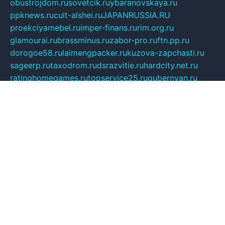
obustrojdom.ru
sovetcik.ru
ybaranovskaya.ru
ppknews.ru
cult-alshei.ru
JAPANRUSSIA.RU
proekciyamebel.ru
imper-finans.ru
rim.org.ru
glamourai.ru
brassminus.ru
zabor-pro.ru
ftn.pp.ru
dorogoe58.ru
laimengpacker.ru
kuzova-zapchasti.ru
sageerp.ru
taxodrom.ru
dsrazvitie.ru
hardcity.net.ru
ratinghomegames.ru
topservice25.ru
gubernyan.ru
gtglasslined.ru
ii4.ru
tssport.spb.ru
andorra24.com
blackwallstreet.ru
oboimos.ru
optim-doors.com.ru
ikuch.ru
nycr.org.ru
npa21.ru
vremya-ch.spb.ru
desert000.ru
ivtorgi.ru
ifiori.ru
catalog-statei.ru
dcv.org.ru
spetsmaster174.ru
ipkameryhiseeu.ru
dum26.ru
ruspol.spb.ru
fr-opendp.ru
kam-solnyshko.ru
cheyenne-arapaho.ru
sevzapmetal.spb.ru
ted-lapidus.spb.ru
parasite-eliminator.ru
sigma-complete.ru
modernworld.ru
dama-moda.ru
eholot-group.ru
sk-nvkz.ru
DRONGOLD.RU
democratia2.ru
i-farmer.ru
mass-sport.org