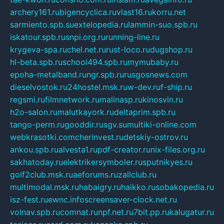
archery161.ru
bigencyclica.ru
vlast16.ru
korru.net
sarmiento.spb.su
extelopedia.ru
lammin-suo.spb.ru
iskatour.spb.ru
snpi.org.ru
running-line.ru
krygeva-spa.ru
chel.net.ru
rust-loco.ru
dugshop.ru
hl-beta.spb.ru
school494.spb.ru
mymubaby.ru
epoha-metalband.ru
ngr.spb.ru
rusgosnews.com
dieselvostok.ru
24hostel.msk.ru
w-dev.ru
f-ship.ru
regsmi.ru
filmnetwork.ru
malinasp.ru
kinosvin.ru
h2o-salon.ru
malutkayork.ru
deltaprim.spb.ru
tango-perm.ru
gooddir.ru
sgv.su
multiki-online.com
webkrasotki.com
cherinvest.ru
detskiy-ostrov.ru
ankou.spb.ru
alvesta1.ru
pdf-creator.ru
nix-files.org.ru
sakhatoday.ru
elektrikersymboler.ru
sputnikyes.ru
golf2club.msk.ru
aeforums.ru
zallclub.ru
multimodal.msk.ru
habaigry.ru
haikko.ru
sobakopedia.ru
isz-fest.ru
ewnc.info
screensaver-clock.net.ru
volnav.spb.ru
comnat.ru
npf.net.ru
7bit.pp.ru
kalugatur.ru