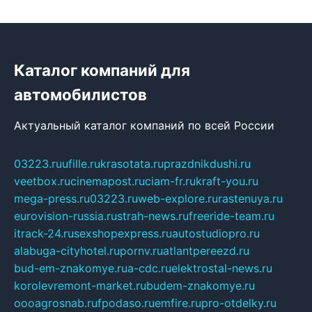
Каталог компаний для
автомобилистов
Актуальный каталог компаний по всей России
03223.ru
ufille.ru
krasotata.ru
prazdnikdushi.ru
veetbox.ru
cinemapost.ru
ciam-fr.ru
kraft-you.ru
mega-press.ru
03223.ru
web-explore.ru
rastenuya.ru
eurovision-russia.ru
strah-news.ru
freeride-team.ru
itrack-24.ru
sexshopexpress.ru
autostudiopro.ru
alabuga-cityhotel.ru
pornv.ru
atlantpereezd.ru
bud-em-znakomye.ru
a-cdc.ru
elektrostal-news.ru
korolevremont-market.ru
budem-znakomye.ru
oooagrosnab.ru
fpodaso.ru
emfire.ru
pro-otdelky.ru