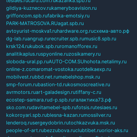
tesiaes.ru
card.com.ru
kazanka.spb.ru
gildiya-kuznecov.ru
kameryboavision.ru
griffoncom.spb.ru
fabrika-emotsiy.ru
PARK-MATROSOVA.RU
agat.spb.ru
avtoyurist-moskva1.ru
hardware.org.ru
схема-авто.рф
dg-lab.ru
angrup.ru
recruiter.spb.ru
music8.spb.ru
krsk124.ru
kubok.spb.ru
romanofforex.ru
analitikaplus.ru
spyonline.ru
zosikamery.ru
sloboda-ural.pp.ru
AUTO-COM.SU
hohota.net
alimy.ru
online-z.com
aromat-vostoka.ru
otdelkaexp.ru
mobilvest.ru
bbd.net.ru
mebelshop.msk.ru
smp-forum.ru
bastion-td.ru
kosmoscreative.ru
avrmotors.ru
art-galadesign.ru
tiffany-c.ru
ecostep-samara.ru
d-p.spb.ru
галактика73.рф
sko.com.ru
davitamebel-spb.ru
fotsis.ru
tesiaes.ru
kokoroyari.spb.ru
blesna-kazan.ru
mossilver.ru
lenderoq.ru
sergeydobrin.ru
tochkazvuka.msk.ru
people-of-art.ru
bezzubova.ru
clubtibet.ru
orior-aks.ru