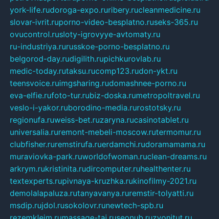
york-life.ru
doroga-expo.ru
ribery.ru
cleanmedicine.ru
slovar-ivrit.ru
porno-video-besplatno.ru
seks-365.ru
ovucontrol.ru
sloty-igrovyye-avtomaty.ru
ru-industriya.ru
russkoe-porno-besplatno.ru
belgorod-day.ru
digilith.ru
pichkurovlab.ru
medic-today.ru
taksu.ru
comp123.ru
don-ykt.ru
teensvoice.ru
imgsharing.ru
domashnee-porno.ru
eva-elfie.ru
foto-tur.ru
biz-doska.ru
metropoltravel.ru
veslo-i-yakor.ru
borodino-media.ru
rostotsky.ru
regionufa.ru
weiss-bet.ru
zaryna.ru
casinotablet.ru
universalia.ru
remont-mebeli-moscow.ru
termomur.ru
clubfisher.ru
remstirufa.ru
erdamchi.ru
doramamama.ru
muraviovka-park.ru
worldofwoman.ru
clean-dreams.ru
arkrym.ru
kristinita.ru
dircomputer.ru
healthenter.ru
textexperts.ru
pivnaya-kruzhka.ru
kinofilmy-2021.ru
demolalapaluza.ru
tanyavanya.ru
remstir-tolyatti.ru
msdip.ru
jdol.ru
sokolovr.ru
newtech-spb.ru
rezemkleim.ru
massage-tai.ru
seonub.ru
zvonitut.ru