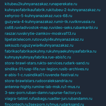
kitubeu2kuhnyanazakaz.ru
naperekate.ru
kuhnyaofabrikaufabrik.ru
kitubeu-2-kuhnyanazakaz.ru
xehyroo-5-kuhnyanazakaz.ru
cs-68.ru
guzywia-4-kuhnyanazakaz.ru
mir-tk.ru
vlknrussia.ru
cs68.ru
vladivostok-map.ru
video-seks.ru
bankaribi.ru
raszar.ru
vskrytie-zamkov-moskva113.ru
lipetsktelecom.ru
tovudyi4kuhnyanazakaz.ru
seksuzb.ru
guzywia4kuhnyanazakaz.ru
fabrikaofabrikaokuhny.ru
kuhnyaekuhnyaafabrika.ru
kuhnyaykuhnyayfabrika.ru
e-abis1c.ru
store-brawl-stars.ru
kts-services.ru
dark-sand.ru
sindika-01.ru
sp-life.ru
x-legion.ru
sib-archives.ru
e-abis-1-c.ru
sindika01.ru
venda-festival.ru
store-brawlstars.ru
dooraleksandria.ru
antenna-highly.ru
mine-lab-msk.ru
1-mus.ru
3-sex-porn.ru
ban-damn.ru
purse-factory.ru
viagra-tablet.ru
fasbags.ru
adler-jun.ru
bandamn.ru
fincontech.ru
3sexporn.ru
1mus.ru
darksand.ru