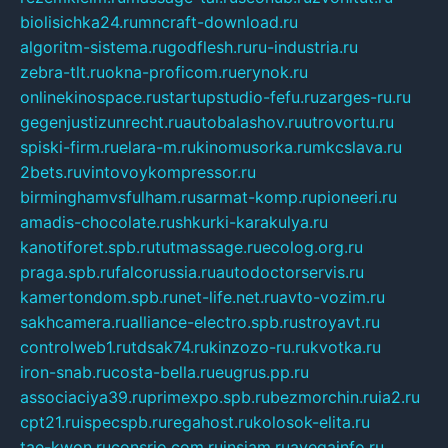
biolisichka24.ru
mncraft-download.ru
algoritm-sistema.ru
godflesh.ru
ru-industria.ru
zebra-tlt.ru
okna-proficom.ru
erynok.ru
onlinekinospace.ru
startupstudio-fefu.ru
zarges-ru.ru
gegenjustizunrecht.ru
autobalashov.ru
utrovortu.ru
spiski-firm.ru
elara-m.ru
kinomusorka.ru
mkcslava.ru
2bets.ru
vintovoykompressor.ru
birminghamvsfulham.ru
sarmat-komp.ru
pioneeri.ru
amadis-chocolate.ru
shkurki-karakulya.ru
kanotiforet.spb.ru
tutmassage.ru
ecolog.org.ru
praga.spb.ru
falcorussia.ru
autodoctorservis.ru
kamertondom.spb.ru
net-life.net.ru
avto-vozim.ru
sakhcamera.ru
alliance-electro.spb.ru
stroyavt.ru
controlweb1.ru
tdsak74.ru
kinzozo-ru.ru
kvotka.ru
iron-snab.ru
costa-bella.ru
eugrus.pp.ru
associaciya39.ru
primexpo.spb.ru
bezmorchin.ru
ia2.ru
cpt21.ru
ispecspb.ru
regahost.ru
kolosok-elita.ru
tae-kwon.ru
consrio.com.ru
insiam.ru
avegainfo.ru