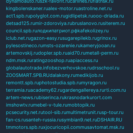
dynamoauto.ru
szk-favorit.ru
carlines.ru
flatnsk.ru
kingbolenskaner.ru
alex-motor.ru
astroline.net.ru
act1.spb.ru
polyglot.com.ru
gidlipetsk.ru
ooo-driada.ru
detsad125.ru
mir-zdoroviya.ru
bruslanovo.ru
siterem.ru
council.spb.ru
лодкипатриот.рф
kafekolizey.ru
iclub.net.ru
gazon-easy.ru
sugarepilekb.ru
grinox.ru
pylesostineco.ru
msts-ozarenie.ru
kameryjooan.ru
artemovskij.ru
dopler.spb.ru
aid70.ru
metall-perm.ru
ndm.msk.ru
ratingzooshop.ru
apiaccess.ru
globalautotrade.info
bezverhovskoe.ru
drsschool.ru
ZOOSMART.SPB.RU
dalakony.ru
medikijob.ru
remontt.spb.ru
photostudia.spb.ru
myragon.ru
terramia.ru
academy62.ru
gardengallereya.ru
rti.com.ru
artem-news.ru
biserinca.ru
krasnodarkurort.com
imshowtv.ru
mebel-v-tule.ru
mobtopik.ru
pcsecurity.net.ru
tool-sib.ru
multimetrunit.ru
sp-tour.ru
fan-cs.ru
santeh-russia.ru
symbian9.net.ru
DSHAIR.RU
tmmotors.spb.ru
xjocuricopii.com
musavtomat.msk.ru