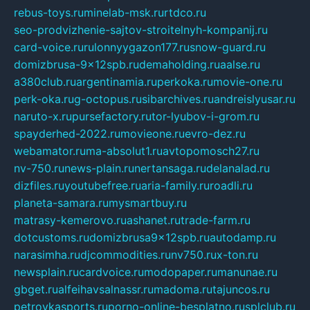
rebus-toys.ru
minelab-msk.ru
rtdco.ru
seo-prodvizhenie-sajtov-stroitelnyh-kompanij.ru
card-voice.ru
rulonnyygazon177.ru
snow-guard.ru
domizbrusa-9x12spb.ru
demaholding.ru
aalse.ru
a380club.ru
argentinamia.ru
perkoka.ru
movie-one.ru
perk-oka.ru
g-octopus.ru
sibarchives.ru
andreislyusar.ru
naruto-x.ru
pursefactory.ru
tor-lyubov-i-grom.ru
spayderhed-2022.ru
movieone.ru
evro-dez.ru
webamator.ru
ma-absolut1.ru
avtopomosch27.ru
nv-750.ru
news-plain.ru
nertansaga.ru
delanalad.ru
dizfiles.ru
youtubefree.ru
aria-family.ru
roadli.ru
planeta-samara.ru
mysmartbuy.ru
matrasy-kemerovo.ru
ashanet.ru
trade-farm.ru
dotcustoms.ru
domizbrusa9x12spb.ru
autodamp.ru
narasimha.ru
djcommodities.ru
nv750.ru
x-ton.ru
newsplain.ru
cardvoice.ru
modopaper.ru
manunae.ru
gbget.ru
alfeihavsalnassr.ru
madoma.ru
tajuncos.ru
petrovkasports.ru
porno-online-besplatno.ru
splclub.ru