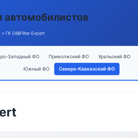
я автомобилистов
г
» ГК Oil&Filter Expert
ро-Западный ФО
Приволжский ФО
Уральский ФО
Южный ФО
Северо-Кавказский ФО
ert