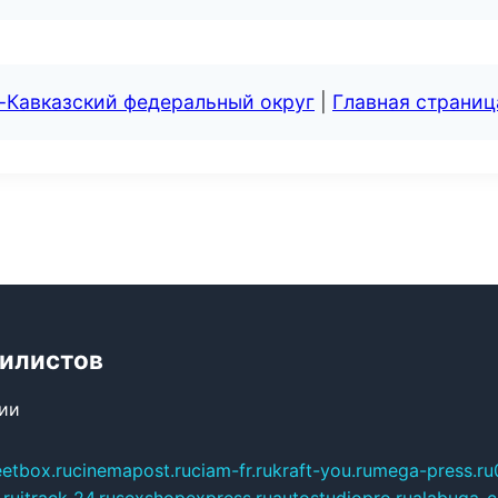
-Кавказский федеральный округ
|
Главная страниц
билистов
сии
eetbox.ru
cinemapost.ru
ciam-fr.ru
kraft-you.ru
mega-press.ru