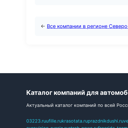
←
Все компании в регионе Северо
Каталог компаний для автомо
Актуальный каталог компаний по всей Рос
03223.ru
ufille.ru
krasotata.ru
prazdnikdushi.ru
v