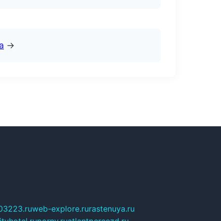
а
→
03223.ru
web-explore.ru
rastenuya.ru