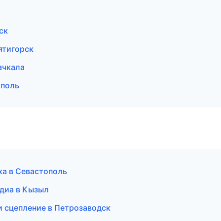
ск
Пятигорск
ачкала
ополь
ка в Севастополь
едиа в Кызыл
 и сцепление в Петрозаводск