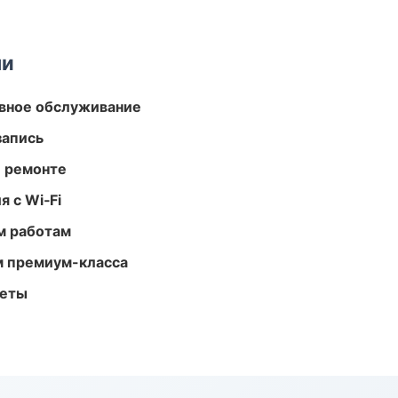
ми
вное обслуживание
запись
и ремонте
 с Wi‑Fi
м работам
м премиум-класса
меты