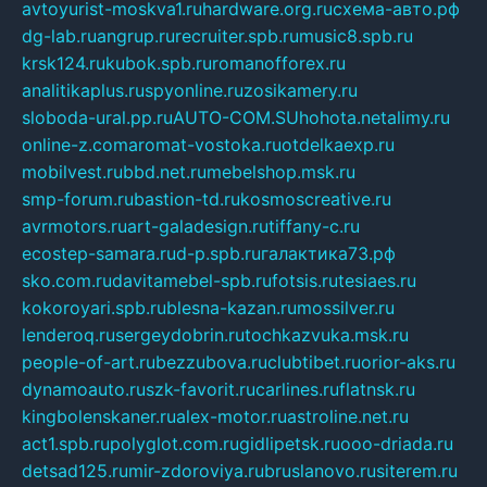
avtoyurist-moskva1.ru
hardware.org.ru
схема-авто.рф
dg-lab.ru
angrup.ru
recruiter.spb.ru
music8.spb.ru
krsk124.ru
kubok.spb.ru
romanofforex.ru
analitikaplus.ru
spyonline.ru
zosikamery.ru
sloboda-ural.pp.ru
AUTO-COM.SU
hohota.net
alimy.ru
online-z.com
aromat-vostoka.ru
otdelkaexp.ru
mobilvest.ru
bbd.net.ru
mebelshop.msk.ru
smp-forum.ru
bastion-td.ru
kosmoscreative.ru
avrmotors.ru
art-galadesign.ru
tiffany-c.ru
ecostep-samara.ru
d-p.spb.ru
галактика73.рф
sko.com.ru
davitamebel-spb.ru
fotsis.ru
tesiaes.ru
kokoroyari.spb.ru
blesna-kazan.ru
mossilver.ru
lenderoq.ru
sergeydobrin.ru
tochkazvuka.msk.ru
people-of-art.ru
bezzubova.ru
clubtibet.ru
orior-aks.ru
dynamoauto.ru
szk-favorit.ru
carlines.ru
flatnsk.ru
kingbolenskaner.ru
alex-motor.ru
astroline.net.ru
act1.spb.ru
polyglot.com.ru
gidlipetsk.ru
ooo-driada.ru
detsad125.ru
mir-zdoroviya.ru
bruslanovo.ru
siterem.ru