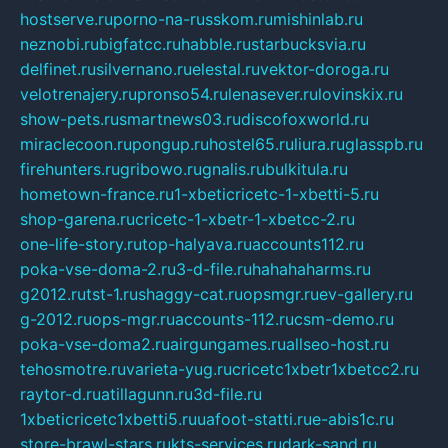
hostserve.ru
porno-na-russkom.ru
mishinlab.ru
neznobi.ru
bigfatcc.ru
habble.ru
starbucksvia.ru
delfinet.ru
silvernano.ru
elestal.ru
vektor-doroga.ru
velotrenajery.ru
pronso54.ru
lenasever.ru
lovinskix.ru
show-pets.ru
smartnews03.ru
discofoxworld.ru
miraclecoon.ru
pongup.ru
hostel65.ru
liura.ru
glasspb.ru
firehunters.ru
gribowo.ru
gnalis.ru
bulkitula.ru
hometown-france.ru
1-xbeticricetc-1-xbetti-5.ru
shop-garena.ru
cricetc-1-xbetr-1-xbetcc-2.ru
one-life-story.ru
top-halyava.ru
accounts112.ru
poka-vse-doma-2.ru
3-d-file.ru
hahahaharms.ru
g2012.ru
tst-1.ru
shaggy-cat.ru
opsmgr.ru
ev-gallery.ru
g-2012.ru
ops-mgr.ru
accounts-112.ru
csm-demo.ru
poka-vse-doma2.ru
airgungames.ru
allseo-host.ru
tehosmotre.ru
varieta-yug.ru
cricetc1xbetr1xbetcc2.ru
raytor-d.ru
atillagunn.ru
3d-file.ru
1xbeticricetc1xbetti5.ru
uafoot-statti.ru
e-abis1c.ru
store-brawl-stars.ru
kts-services.ru
dark-sand.ru