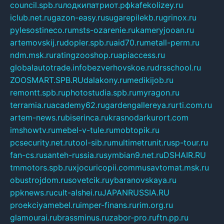
council.spb.ru
лодкипатриот.рф
kafekolizey.ru
iclub.net.ru
gazon-easy.ru
sugarepilekb.ru
grinox.ru
pylesostineco.ru
msts-ozarenie.ru
kameryjooan.ru
artemovskij.ru
dopler.spb.ru
aid70.ru
metall-perm.ru
ndm.msk.ru
ratingzooshop.ru
apiaccess.ru
globalautotrade.info
bezverhovskoe.ru
drsschool.ru
ZOOSMART.SPB.RU
dalakony.ru
medikijob.ru
remontt.spb.ru
photostudia.spb.ru
myragon.ru
terramia.ru
academy62.ru
gardengallereya.ru
rti.com.ru
artem-news.ru
biserinca.ru
krasnodarkurort.com
imshowtv.ru
mebel-v-tule.ru
mobtopik.ru
pcsecurity.net.ru
tool-sib.ru
multimetrunit.ru
sp-tour.ru
fan-cs.ru
santeh-russia.ru
symbian9.net.ru
DSHAIR.RU
tmmotors.spb.ru
xjocuricopii.com
musavtomat.msk.ru
obustrojdom.ru
sovetcik.ru
ybaranovskaya.ru
ppknews.ru
cult-alshei.ru
JAPANRUSSIA.RU
proekciyamebel.ru
imper-finans.ru
rim.org.ru
glamourai.ru
brassminus.ru
zabor-pro.ru
ftn.pp.ru