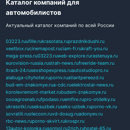
Каталог компаний для
автомобилистов
Актуальный каталог компаний по всей России
03223.ru
ufille.ru
krasotata.ru
prazdnikdushi.ru
veetbox.ru
cinemapost.ru
ciam-fr.ru
kraft-you.ru
mega-press.ru
03223.ru
web-explore.ru
rastenuya.ru
eurovision-russia.ru
strah-news.ru
freeride-team.ru
itrack-24.ru
sexshopexpress.ru
autostudiopro.ru
alabuga-cityhotel.ru
pornv.ru
atlantpereezd.ru
bud-em-znakomye.ru
a-cdc.ru
elektrostal-news.ru
korolevremont-market.ru
budem-znakomye.ru
oooagrosnab.ru
fpodaso.ru
emfire.ru
pro-otdelky.ru
ukrasotki.ru
seksuzbek.ru
seks-uzbek.ru
porno-vk.ru
sovratili.ru
olecoon.ru
vd-dosug.ru
adonyev.ru
rbc-news.ru
porno-skvirt.ru
krospr.ru
13autor-kolonka.ru
sormol.ru
2rich.ru
hostel-65.ru