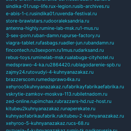
sindika-01.ru
sp-life.ru
x-legion.ru
sib-archives.ru
e-abis-1-c.ru
sindika01.ru
venda-festival.ru
store-brawlstars.ru
dooraleksandria.ru
antenna-highly.ru
mine-lab-msk.ru
1-mus.ru
3-sex-porn.ru
ban-damn.ru
purse-factory.ru
viagra-tablet.ru
fasbags.ru
adler-jun.ru
bandamn.ru
fincontech.ru
3sexporn.ru
1mus.ru
darksand.ru
rebus-toys.ru
minelab-msk.ru
alabuga-cityhotel.ru
medsprawo-4-ka.ru
2864420.ru
blagodarenie-spb.ru
zajmy24.ru
tovudyi-4-kuhnyanazakaz.ru
brazzerscom.ru
medsprawo4ka.ru
xehyroo5kuhnyanazakaz.ru
fabrikayfabrikaefabrika.ru
vskrytie-zamkov-moskva-113.ru
biletnadom.ru
zed-online.ru
pimchax.ru
brazzers-hd.ru
z-host.ru
kitubeu2kuhnyanazakaz.ru
naperekate.ru
kuhnyaofabrikaufabrik.ru
kitubeu-2-kuhnyanazakaz.ru
xehyroo-5-kuhnyanazakaz.ru
cs-68.ru
guzywia-4-kuhnyanazakaz.ru
mir-tk.ru
vlknrussia.ru