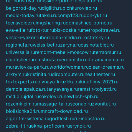
ru-industriya.ru
russkoe-porno-besplatno.ru
belgorod-day.ru
digilith.ru
pichkurovlab.ru
medic-today.ru
taksu.ru
comp123.ru
don-ykt.ru
teensvoice.ru
imgsharing.ru
domashnee-porno.ru
eva-elfie.ru
foto-tur.ru
biz-doska.ru
metropoltravel.ru
veslo-i-yakor.ru
borodino-media.ru
rostotsky.ru
regionufa.ru
weiss-bet.ru
zaryna.ru
casinotablet.ru
universalia.ru
remont-mebeli-moscow.ru
termomur.ru
clubfisher.ru
remstirufa.ru
erdamchi.ru
doramamama.ru
muraviovka-park.ru
worldofwoman.ru
clean-dreams.ru
arkrym.ru
kristinita.ru
dircomputer.ru
healthenter.ru
textexperts.ru
pivnaya-kruzhka.ru
kinofilmy-2021.ru
demolalapaluza.ru
tanyavanya.ru
remstir-tolyatti.ru
msdip.ru
jdol.ru
sokolovr.ru
newtech-spb.ru
rezemkleim.ru
massage-tai.ru
seonub.ru
zvonitut.ru
biolisichka24.ru
mncraft-download.ru
algoritm-sistema.ru
godflesh.ru
ru-industria.ru
zebra-tlt.ru
okna-proficom.ru
erynok.ru