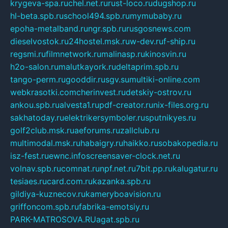
krygeva-spa.ru
chel.net.ru
rust-loco.ru
dugshop.ru
hl-beta.spb.ru
school494.spb.ru
mymubaby.ru
epoha-metalband.ru
ngr.spb.ru
rusgosnews.com
dieselvostok.ru
24hostel.msk.ru
w-dev.ru
f-ship.ru
regsmi.ru
filmnetwork.ru
malinasp.ru
kinosvin.ru
h2o-salon.ru
malutkayork.ru
deltaprim.spb.ru
tango-perm.ru
gooddir.ru
sgv.su
multiki-online.com
webkrasotki.com
cherinvest.ru
detskiy-ostrov.ru
ankou.spb.ru
alvesta1.ru
pdf-creator.ru
nix-files.org.ru
sakhatoday.ru
elektrikersymboler.ru
sputnikyes.ru
golf2club.msk.ru
aeforums.ru
zallclub.ru
multimodal.msk.ru
habaigry.ru
haikko.ru
sobakopedia.ru
isz-fest.ru
ewnc.info
screensaver-clock.net.ru
volnav.spb.ru
comnat.ru
npf.net.ru
7bit.pp.ru
kalugatur.ru
tesiaes.ru
card.com.ru
kazanka.spb.ru
gildiya-kuznecov.ru
kameryboavision.ru
griffoncom.spb.ru
fabrika-emotsiy.ru
PARK-MATROSOVA.RU
agat.spb.ru