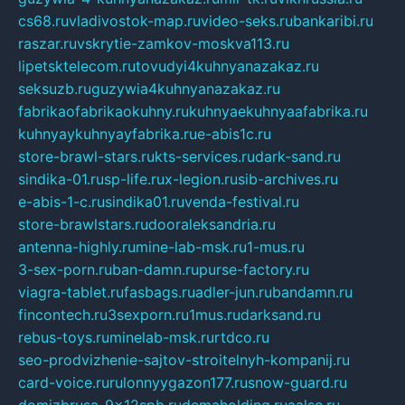
cs68.ru
vladivostok-map.ru
video-seks.ru
bankaribi.ru
raszar.ru
vskrytie-zamkov-moskva113.ru
lipetsktelecom.ru
tovudyi4kuhnyanazakaz.ru
seksuzb.ru
guzywia4kuhnyanazakaz.ru
fabrikaofabrikaokuhny.ru
kuhnyaekuhnyaafabrika.ru
kuhnyaykuhnyayfabrika.ru
e-abis1c.ru
store-brawl-stars.ru
kts-services.ru
dark-sand.ru
sindika-01.ru
sp-life.ru
x-legion.ru
sib-archives.ru
e-abis-1-c.ru
sindika01.ru
venda-festival.ru
store-brawlstars.ru
dooraleksandria.ru
antenna-highly.ru
mine-lab-msk.ru
1-mus.ru
3-sex-porn.ru
ban-damn.ru
purse-factory.ru
viagra-tablet.ru
fasbags.ru
adler-jun.ru
bandamn.ru
fincontech.ru
3sexporn.ru
1mus.ru
darksand.ru
rebus-toys.ru
minelab-msk.ru
rtdco.ru
seo-prodvizhenie-sajtov-stroitelnyh-kompanij.ru
card-voice.ru
rulonnyygazon177.ru
snow-guard.ru
domizbrusa-9x12spb.ru
demaholding.ru
aalse.ru