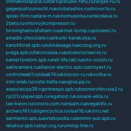
onlinekinospace.ru
startupstudio-fefu.ru
zarges-ru.ru
gegenjustizunrecht.ru
autobalashov.ru
utrovortu.ru
spiski-firm.ru
elara-m.ru
kinomusorka.ru
mkcslava.ru
2bets.ru
vintovoykompressor.ru
birminghamvsfulham.ru
sarmat-komp.ru
pioneeri.ru
amadis-chocolate.ru
shkurki-karakulya.ru
kanotiforet.spb.ru
tutmassage.ru
ecolog.org.ru
praga.spb.ru
falcorussia.ru
autodoctorservis.ru
kamertondom.spb.ru
net-life.net.ru
avto-vozim.ru
sakhcamera.ru
alliance-electro.spb.ru
stroyavt.ru
controlweb1.ru
tdsak74.ru
kinzozo-ru.ru
kvotka.ru
iron-snab.ru
costa-bella.ru
eugrus.pp.ru
associaciya39.ru
primexpo.spb.ru
bezmorchin.ru
ia2.ru
cpt21.ru
ispecspb.ru
regahost.ru
kolosok-elita.ru
tae-kwon.ru
consrio.com.ru
insiam.ru
avegainfo.ru
archery161.ru
bigencyclica.ru
vlast16.ru
korru.net
sarmiento.spb.su
extelopedia.ru
lammin-suo.spb.ru
iskatour.spb.ru
snpi.org.ru
running-line.ru