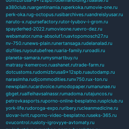
a380club.ru
argentinamia.ru
perkoka.ru
movie-one.ru
perk-oka.ru
g-octopus.ru
sibarchives.ru
andreislyusar.ru
naruto-x.ru
pursefactory.ru
tor-lyubov-i-grom.ru
spayderhed-2022.ru
movieone.ru
evro-dez.ru
webamator.ru
ma-absolut1.ru
avtopomosch27.ru
nv-750.ru
news-plain.ru
nertansaga.ru
delanalad.ru
dizfiles.ru
youtubefree.ru
aria-family.ru
roadli.ru
planeta-samara.ru
mysmartbuy.ru
matrasy-kemerovo.ru
ashanet.ru
trade-farm.ru
dotcustoms.ru
domizbrusa9x12spb.ru
autodamp.ru
narasimha.ru
djcommodities.ru
nv750.ru
x-ton.ru
newsplain.ru
cardvoice.ru
modopaper.ru
manunae.ru
gbget.ru
alfeihavsalnassr.ru
madoma.ru
tajuncos.ru
petrovkasports.ru
porno-online-besplatno.ru
splclub.ru
york-life.ru
doroga-expo.ru
ribery.ru
cleanmedicine.ru
slovar-ivrit.ru
porno-video-besplatno.ru
seks-365.ru
ovucontrol.ru
sloty-igrovyye-avtomaty.ru