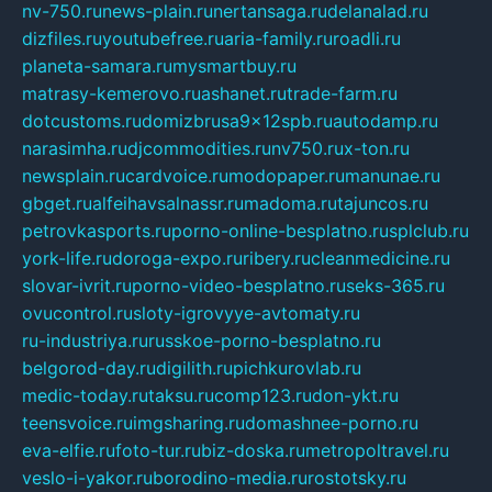
nv-750.ru
news-plain.ru
nertansaga.ru
delanalad.ru
dizfiles.ru
youtubefree.ru
aria-family.ru
roadli.ru
planeta-samara.ru
mysmartbuy.ru
matrasy-kemerovo.ru
ashanet.ru
trade-farm.ru
dotcustoms.ru
domizbrusa9x12spb.ru
autodamp.ru
narasimha.ru
djcommodities.ru
nv750.ru
x-ton.ru
newsplain.ru
cardvoice.ru
modopaper.ru
manunae.ru
gbget.ru
alfeihavsalnassr.ru
madoma.ru
tajuncos.ru
petrovkasports.ru
porno-online-besplatno.ru
splclub.ru
york-life.ru
doroga-expo.ru
ribery.ru
cleanmedicine.ru
slovar-ivrit.ru
porno-video-besplatno.ru
seks-365.ru
ovucontrol.ru
sloty-igrovyye-avtomaty.ru
ru-industriya.ru
russkoe-porno-besplatno.ru
belgorod-day.ru
digilith.ru
pichkurovlab.ru
medic-today.ru
taksu.ru
comp123.ru
don-ykt.ru
teensvoice.ru
imgsharing.ru
domashnee-porno.ru
eva-elfie.ru
foto-tur.ru
biz-doska.ru
metropoltravel.ru
veslo-i-yakor.ru
borodino-media.ru
rostotsky.ru