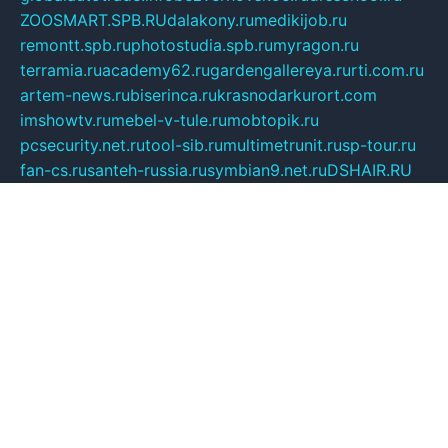
ZOOSMART.SPB.RU
dalakony.ru
medikijob.ru
remontt.spb.ru
photostudia.spb.ru
myragon.ru
terramia.ru
academy62.ru
gardengallereya.ru
rti.com.ru
artem-news.ru
biserinca.ru
krasnodarkurort.com
imshowtv.ru
mebel-v-tule.ru
mobtopik.ru
pcsecurity.net.ru
tool-sib.ru
multimetrunit.ru
sp-tour.ru
fan-cs.ru
santeh-russia.ru
symbian9.net.ru
DSHAIR.RU
tmmotors.spb.ru
xjocuricopii.com
musavtomat.msk.ru
obustrojdom.ru
sovetcik.ru
ybaranovskaya.ru
ppknews.ru
cult-alshei.ru
JAPANRUSSIA.RU
proekciyamebel.ru
imper-finans.ru
rim.org.ru
glamourai.ru
brassminus.ru
zabor-pro.ru
ftn.pp.ru
dorogoe58.ru
laimengpacker.ru
kuzova-zapchasti.ru
sageerp.ru
taxodrom.ru
dsrazvitie.ru
hardcity.net.ru
ratinghomegames.ru
topservice25.ru
gubernyan.ru
gtglasslined.ru
ii4.ru
tssport.spb.ru
andorra24.com
blackwallstreet.ru
oboimos.ru
optim-doors.com.ru
ikuch.ru
nycr.org.ru
npa21.ru
vremya-ch.spb.ru