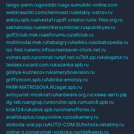
tango-perm.ru
gooddir.ru
sgv.su
multiki-online.com
webkrasotki.com
cherinvest.ru
detskiy-ostrov.ru
ankou.spb.ru
alvesta1.ru
pdf-creator.ru
nix-files.org.ru
sakhatoday.ru
elektrikersymboler.ru
sputnikyes.ru
golf2club.msk.ru
aeforums.ru
zallclub.ru
multimodal.msk.ru
habaigry.ru
haikko.ru
sobakopedia.ru
isz-fest.ru
ewnc.info
screensaver-clock.net.ru
volnav.spb.ru
comnat.ru
npf.net.ru
7bit.pp.ru
kalugatur.ru
tesiaes.ru
card.com.ru
kazanka.spb.ru
gildiya-kuznecov.ru
kameryboavision.ru
griffoncom.spb.ru
fabrika-emotsiy.ru
PARK-MATROSOVA.RU
agat.spb.ru
avtoyurist-moskva1.ru
hardware.org.ru
схема-авто.рф
dg-lab.ru
angrup.ru
recruiter.spb.ru
music8.spb.ru
krsk124.ru
kubok.spb.ru
romanofforex.ru
analitikaplus.ru
spyonline.ru
zosikamery.ru
sloboda-ural.pp.ru
AUTO-COM.SU
hohota.net
alimy.ru
online-z.com
aromat-vostoka.ru
otdelkaexp.ru