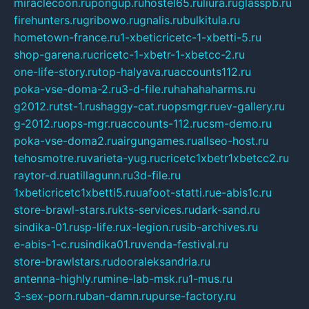
miraclecoon.ru
pongup.ru
hostel65.ru
liura.ru
glasspb.ru
firehunters.ru
gribowo.ru
gnalis.ru
bulkitula.ru
hometown-france.ru
1-xbeticricetc-1-xbetti-5.ru
shop-garena.ru
cricetc-1-xbetr-1-xbetcc-2.ru
one-life-story.ru
top-halyava.ru
accounts112.ru
poka-vse-doma-2.ru
3-d-file.ru
hahahaharms.ru
g2012.ru
tst-1.ru
shaggy-cat.ru
opsmgr.ru
ev-gallery.ru
g-2012.ru
ops-mgr.ru
accounts-112.ru
csm-demo.ru
poka-vse-doma2.ru
airgungames.ru
allseo-host.ru
tehosmotre.ru
varieta-yug.ru
cricetc1xbetr1xbetcc2.ru
raytor-d.ru
atillagunn.ru
3d-file.ru
1xbeticricetc1xbetti5.ru
uafoot-statti.ru
e-abis1c.ru
store-brawl-stars.ru
kts-services.ru
dark-sand.ru
sindika-01.ru
sp-life.ru
x-legion.ru
sib-archives.ru
e-abis-1-c.ru
sindika01.ru
venda-festival.ru
store-brawlstars.ru
dooraleksandria.ru
antenna-highly.ru
mine-lab-msk.ru
1-mus.ru
3-sex-porn.ru
ban-damn.ru
purse-factory.ru