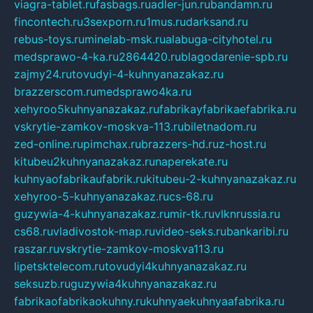
viagra-tablet.ru
fasbags.ru
adler-jun.ru
bandamn.ru
fincontech.ru
3sexporn.ru
1mus.ru
darksand.ru
rebus-toys.ru
minelab-msk.ru
alabuga-cityhotel.ru
medsprawo-4-ka.ru
2864420.ru
blagodarenie-spb.ru
zajmy24.ru
tovudyi-4-kuhnyanazakaz.ru
brazzerscom.ru
medsprawo4ka.ru
xehyroo5kuhnyanazakaz.ru
fabrikayfabrikaefabrika.ru
vskrytie-zamkov-moskva-113.ru
biletnadom.ru
zed-online.ru
pimchax.ru
brazzers-hd.ru
z-host.ru
kitubeu2kuhnyanazakaz.ru
naperekate.ru
kuhnyaofabrikaufabrik.ru
kitubeu-2-kuhnyanazakaz.ru
xehyroo-5-kuhnyanazakaz.ru
cs-68.ru
guzywia-4-kuhnyanazakaz.ru
mir-tk.ru
vlknrussia.ru
cs68.ru
vladivostok-map.ru
video-seks.ru
bankaribi.ru
raszar.ru
vskrytie-zamkov-moskva113.ru
lipetsktelecom.ru
tovudyi4kuhnyanazakaz.ru
seksuzb.ru
guzywia4kuhnyanazakaz.ru
fabrikaofabrikaokuhny.ru
kuhnyaekuhnyaafabrika.ru