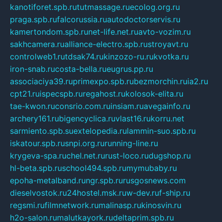
kanotiforet.spb.ru
tutmassage.ru
ecolog.org.ru
praga.spb.ru
falcorussia.ru
autodoctorservis.ru
kamertondom.spb.ru
net-life.net.ru
avto-vozim.ru
sakhcamera.ru
alliance-electro.spb.ru
stroyavt.ru
controlweb1.ru
tdsak74.ru
kinzozo-ru.ru
kvotka.ru
iron-snab.ru
costa-bella.ru
eugrus.pp.ru
associaciya39.ru
primexpo.spb.ru
bezmorchin.ru
ia2.ru
cpt21.ru
ispecspb.ru
regahost.ru
kolosok-elita.ru
tae-kwon.ru
consrio.com.ru
insiam.ru
avegainfo.ru
archery161.ru
bigencyclica.ru
vlast16.ru
korru.net
sarmiento.spb.su
extelopedia.ru
lammin-suo.spb.ru
iskatour.spb.ru
snpi.org.ru
running-line.ru
krygeva-spa.ru
chel.net.ru
rust-loco.ru
dugshop.ru
hl-beta.spb.ru
school494.spb.ru
mymubaby.ru
epoha-metalband.ru
ngr.spb.ru
rusgosnews.com
dieselvostok.ru
24hostel.msk.ru
w-dev.ru
f-ship.ru
regsmi.ru
filmnetwork.ru
malinasp.ru
kinosvin.ru
h2o-salon.ru
malutkayork.ru
deltaprim.spb.ru