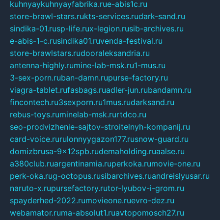
kuhnyaykuhnyayfabrika.ru
e-abis1c.ru
store-brawl-stars.ru
kts-services.ru
dark-sand.ru
sindika-01.ru
sp-life.ru
x-legion.ru
sib-archives.ru
e-abis-1-c.ru
sindika01.ru
venda-festival.ru
store-brawlstars.ru
dooraleksandria.ru
antenna-highly.ru
mine-lab-msk.ru
1-mus.ru
3-sex-porn.ru
ban-damn.ru
purse-factory.ru
viagra-tablet.ru
fasbags.ru
adler-jun.ru
bandamn.ru
fincontech.ru
3sexporn.ru
1mus.ru
darksand.ru
rebus-toys.ru
minelab-msk.ru
rtdco.ru
seo-prodvizhenie-sajtov-stroitelnyh-kompanij.ru
card-voice.ru
rulonnyygazon177.ru
snow-guard.ru
domizbrusa-9x12spb.ru
demaholding.ru
aalse.ru
a380club.ru
argentinamia.ru
perkoka.ru
movie-one.ru
perk-oka.ru
g-octopus.ru
sibarchives.ru
andreislyusar.ru
naruto-x.ru
pursefactory.ru
tor-lyubov-i-grom.ru
spayderhed-2022.ru
movieone.ru
evro-dez.ru
webamator.ru
ma-absolut1.ru
avtopomosch27.ru