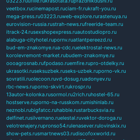
03223.ru
ufille.ru
krasotata.ru
prazdnikdushi.ru
veetbox.ru
cinemapost.ru
ciam-fr.ru
kraft-you.ru
mega-press.ru
03223.ru
web-explore.ru
rastenuya.ru
eurovision-russia.ru
strah-news.ru
freeride-team.ru
itrack-24.ru
sexshopexpress.ru
autostudiopro.ru
alabuga-cityhotel.ru
pornv.ru
atlantpereezd.ru
bud-em-znakomye.ru
a-cdc.ru
elektrostal-news.ru
korolevremont-market.ru
budem-znakomye.ru
oooagrosnab.ru
fpodaso.ru
emfire.ru
pro-otdelky.ru
ukrasotki.ru
seksuzbek.ru
seks-uzbek.ru
porno-vk.ru
sovratili.ru
olecoon.ru
vd-dosug.ru
adonyev.ru
rbc-news.ru
porno-skvirt.ru
krospr.ru
13autor-kolonka.ru
sormol.ru
2rich.ru
hostel-65.ru
hostserve.ru
porno-na-russkom.ru
mishinlab.ru
neznobi.ru
bigfatcc.ru
habble.ru
starbucksvia.ru
delfinet.ru
silvernano.ru
elestal.ru
vektor-doroga.ru
velotrenajery.ru
pronso54.ru
lenasever.ru
lovinskix.ru
show-pets.ru
smartnews03.ru
discofoxworld.ru