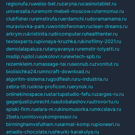
regionufa.ru
weiss-bet.ru
zaryna.ru
casinotablet.ru
universalia.ru
remont-mebeli-moscow.ru
termomur.ru
clubfisher.ru
remstirufa.ru
erdamchi.ru
doramamama.ru
muraviovka-park.ru
worldofwoman.ru
clean-dreams.ru
arkrym.ru
kristinita.ru
dircomputer.ru
healthenter.ru
textexperts.ru
pivnaya-kruzhka.ru
kinofilmy-2021.ru
demolalapaluza.ru
tanyavanya.ru
remstir-tolyatti.ru
msdip.ru
jdol.ru
sokolovr.ru
newtech-spb.ru
rezemkleim.ru
massage-tai.ru
seonub.ru
zvonitut.ru
biolisichka24.ru
mncraft-download.ru
algoritm-sistema.ru
godflesh.ru
ru-industria.ru
zebra-tlt.ru
okna-proficom.ru
erynok.ru
onlinekinospace.ru
startupstudio-fefu.ru
zarges-ru.ru
gegenjustizunrecht.ru
autobalashov.ru
utrovortu.ru
spiski-firm.ru
elara-m.ru
kinomusorka.ru
mkcslava.ru
2bets.ru
vintovoykompressor.ru
birminghamvsfulham.ru
sarmat-komp.ru
pioneeri.ru
amadis-chocolate.ru
shkurki-karakulya.ru