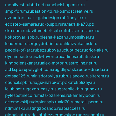
mobilvest.ru
bbd.net.ru
mebelshop.msk.ru
smp-forum.ru
bastion-td.ru
kosmoscreative.ru
avrmotors.ru
art-galadesign.ru
tiffany-c.ru
ecostep-samara.ru
d-p.spb.ru
галактика73.рф
sko.com.ru
davitamebel-spb.ru
fotsis.ru
tesiaes.ru
kokoroyari.spb.ru
blesna-kazan.ru
mossilver.ru
lenderoq.ru
sergeydobrin.ru
tochkazvuka.msk.ru
people-of-art.ru
bezzubova.ru
clubtibet.ru
orior-aks.ru
dynamoauto.ru
szk-favorit.ru
carlines.ru
flatnsk.ru
kingbolenskaner.ru
alex-motor.ru
astroline.net.ru
act1.spb.ru
polyglot.com.ru
gidlipetsk.ru
ooo-driada.ru
detsad125.ru
mir-zdoroviya.ru
bruslanovo.ru
siterem.ru
council.spb.ru
лодкипатриот.рф
kafekolizey.ru
iclub.net.ru
gazon-easy.ru
sugarepilekb.ru
grinox.ru
pylesostineco.ru
msts-ozarenie.ru
kameryjooan.ru
artemovskij.ru
dopler.spb.ru
aid70.ru
metall-perm.ru
ndm.msk.ru
ratingzooshop.ru
apiaccess.ru
globalautotrade.info
bezverhovskoe.ru
drsschool.ru