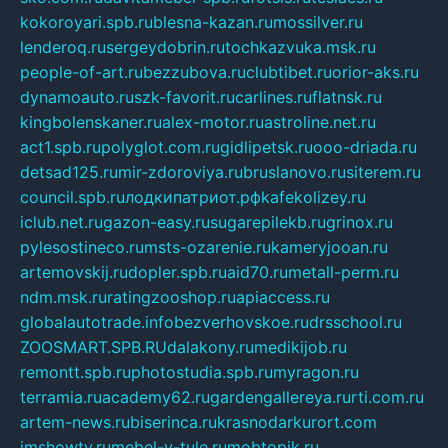
kokoroyari.spb.ru
blesna-kazan.ru
mossilver.ru
lenderoq.ru
sergeydobrin.ru
tochkazvuka.msk.ru
people-of-art.ru
bezzubova.ru
clubtibet.ru
orior-aks.ru
dynamoauto.ru
szk-favorit.ru
carlines.ru
flatnsk.ru
kingbolenskaner.ru
alex-motor.ru
astroline.net.ru
act1.spb.ru
polyglot.com.ru
gidlipetsk.ru
ooo-driada.ru
detsad125.ru
mir-zdoroviya.ru
bruslanovo.ru
siterem.ru
council.spb.ru
лодкипатриот.рф
kafekolizey.ru
iclub.net.ru
gazon-easy.ru
sugarepilekb.ru
grinox.ru
pylesostineco.ru
msts-ozarenie.ru
kameryjooan.ru
artemovskij.ru
dopler.spb.ru
aid70.ru
metall-perm.ru
ndm.msk.ru
ratingzooshop.ru
apiaccess.ru
globalautotrade.info
bezverhovskoe.ru
drsschool.ru
ZOOSMART.SPB.RU
dalakony.ru
medikijob.ru
remontt.spb.ru
photostudia.spb.ru
myragon.ru
terramia.ru
academy62.ru
gardengallereya.ru
rti.com.ru
artem-news.ru
biserinca.ru
krasnodarkurort.com
imshowtv.ru
mebel-v-tule.ru
mobtopik.ru