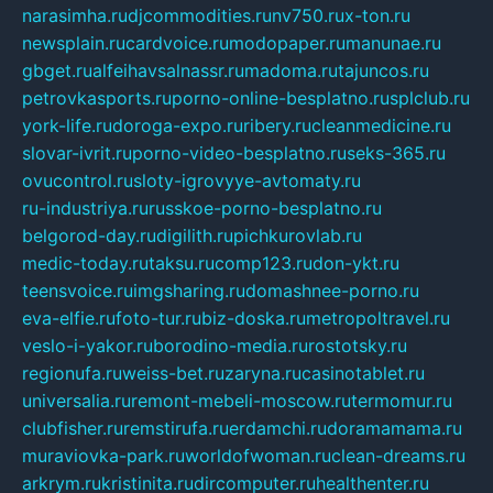
narasimha.ru
djcommodities.ru
nv750.ru
x-ton.ru
newsplain.ru
cardvoice.ru
modopaper.ru
manunae.ru
gbget.ru
alfeihavsalnassr.ru
madoma.ru
tajuncos.ru
petrovkasports.ru
porno-online-besplatno.ru
splclub.ru
york-life.ru
doroga-expo.ru
ribery.ru
cleanmedicine.ru
slovar-ivrit.ru
porno-video-besplatno.ru
seks-365.ru
ovucontrol.ru
sloty-igrovyye-avtomaty.ru
ru-industriya.ru
russkoe-porno-besplatno.ru
belgorod-day.ru
digilith.ru
pichkurovlab.ru
medic-today.ru
taksu.ru
comp123.ru
don-ykt.ru
teensvoice.ru
imgsharing.ru
domashnee-porno.ru
eva-elfie.ru
foto-tur.ru
biz-doska.ru
metropoltravel.ru
veslo-i-yakor.ru
borodino-media.ru
rostotsky.ru
regionufa.ru
weiss-bet.ru
zaryna.ru
casinotablet.ru
universalia.ru
remont-mebeli-moscow.ru
termomur.ru
clubfisher.ru
remstirufa.ru
erdamchi.ru
doramamama.ru
muraviovka-park.ru
worldofwoman.ru
clean-dreams.ru
arkrym.ru
kristinita.ru
dircomputer.ru
healthenter.ru