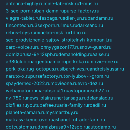
antenna-highly.ru
mine-lab-msk.ru
1-mus.ru
3-sex-porn.ru
ban-damn.ru
purse-factory.ru
viagra-tablet.ru
fasbags.ru
adler-jun.ru
bandamn.ru
fincontech.ru
3sexporn.ru
1mus.ru
darksand.ru
rebus-toys.ru
minelab-msk.ru
rtdco.ru
seo-prodvizhenie-sajtov-stroitelnyh-kompanij.ru
card-voice.ru
rulonnyygazon177.ru
snow-guard.ru
domizbrusa-9x12spb.ru
demaholding.ru
aalse.ru
a380club.ru
argentinamia.ru
perkoka.ru
movie-one.ru
perk-oka.ru
g-octopus.ru
sibarchives.ru
andreislyusar.ru
naruto-x.ru
pursefactory.ru
tor-lyubov-i-grom.ru
spayderhed-2022.ru
movieone.ru
evro-dez.ru
webamator.ru
ma-absolut1.ru
avtopomosch27.ru
nv-750.ru
news-plain.ru
nertansaga.ru
delanalad.ru
dizfiles.ru
youtubefree.ru
aria-family.ru
roadli.ru
planeta-samara.ru
mysmartbuy.ru
matrasy-kemerovo.ru
ashanet.ru
trade-farm.ru
dotcustoms.ru
domizbrusa9x12spb.ru
autodamp.ru