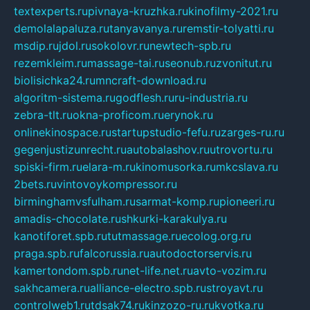
textexperts.ru
pivnaya-kruzhka.ru
kinofilmy-2021.ru
demolalapaluza.ru
tanyavanya.ru
remstir-tolyatti.ru
msdip.ru
jdol.ru
sokolovr.ru
newtech-spb.ru
rezemkleim.ru
massage-tai.ru
seonub.ru
zvonitut.ru
biolisichka24.ru
mncraft-download.ru
algoritm-sistema.ru
godflesh.ru
ru-industria.ru
zebra-tlt.ru
okna-proficom.ru
erynok.ru
onlinekinospace.ru
startupstudio-fefu.ru
zarges-ru.ru
gegenjustizunrecht.ru
autobalashov.ru
utrovortu.ru
spiski-firm.ru
elara-m.ru
kinomusorka.ru
mkcslava.ru
2bets.ru
vintovoykompressor.ru
birminghamvsfulham.ru
sarmat-komp.ru
pioneeri.ru
amadis-chocolate.ru
shkurki-karakulya.ru
kanotiforet.spb.ru
tutmassage.ru
ecolog.org.ru
praga.spb.ru
falcorussia.ru
autodoctorservis.ru
kamertondom.spb.ru
net-life.net.ru
avto-vozim.ru
sakhcamera.ru
alliance-electro.spb.ru
stroyavt.ru
controlweb1.ru
tdsak74.ru
kinzozo-ru.ru
kvotka.ru