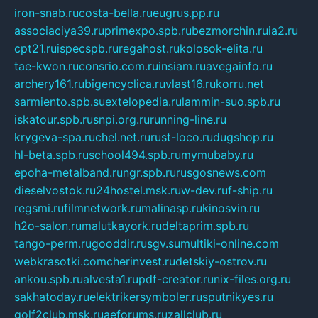
iron-snab.ru
costa-bella.ru
eugrus.pp.ru
associaciya39.ru
primexpo.spb.ru
bezmorchin.ru
ia2.ru
cpt21.ru
ispecspb.ru
regahost.ru
kolosok-elita.ru
tae-kwon.ru
consrio.com.ru
insiam.ru
avegainfo.ru
archery161.ru
bigencyclica.ru
vlast16.ru
korru.net
sarmiento.spb.su
extelopedia.ru
lammin-suo.spb.ru
iskatour.spb.ru
snpi.org.ru
running-line.ru
krygeva-spa.ru
chel.net.ru
rust-loco.ru
dugshop.ru
hl-beta.spb.ru
school494.spb.ru
mymubaby.ru
epoha-metalband.ru
ngr.spb.ru
rusgosnews.com
dieselvostok.ru
24hostel.msk.ru
w-dev.ru
f-ship.ru
regsmi.ru
filmnetwork.ru
malinasp.ru
kinosvin.ru
h2o-salon.ru
malutkayork.ru
deltaprim.spb.ru
tango-perm.ru
gooddir.ru
sgv.su
multiki-online.com
webkrasotki.com
cherinvest.ru
detskiy-ostrov.ru
ankou.spb.ru
alvesta1.ru
pdf-creator.ru
nix-files.org.ru
sakhatoday.ru
elektrikersymboler.ru
sputnikyes.ru
golf2club.msk.ru
aeforums.ru
zallclub.ru