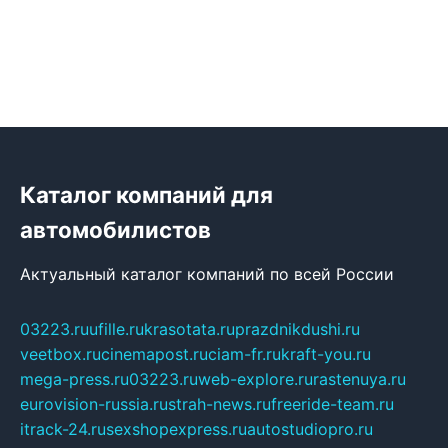
Каталог компаний для
автомобилистов
Актуальный каталог компаний по всей России
03223.ru
ufille.ru
krasotata.ru
prazdnikdushi.ru
veetbox.ru
cinemapost.ru
ciam-fr.ru
kraft-you.ru
mega-press.ru
03223.ru
web-explore.ru
rastenuya.ru
eurovision-russia.ru
strah-news.ru
freeride-team.ru
itrack-24.ru
sexshopexpress.ru
autostudiopro.ru