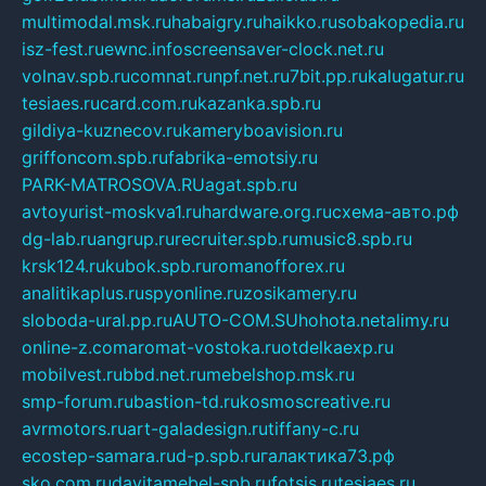
multimodal.msk.ru
habaigry.ru
haikko.ru
sobakopedia.ru
isz-fest.ru
ewnc.info
screensaver-clock.net.ru
volnav.spb.ru
comnat.ru
npf.net.ru
7bit.pp.ru
kalugatur.ru
tesiaes.ru
card.com.ru
kazanka.spb.ru
gildiya-kuznecov.ru
kameryboavision.ru
griffoncom.spb.ru
fabrika-emotsiy.ru
PARK-MATROSOVA.RU
agat.spb.ru
avtoyurist-moskva1.ru
hardware.org.ru
схема-авто.рф
dg-lab.ru
angrup.ru
recruiter.spb.ru
music8.spb.ru
krsk124.ru
kubok.spb.ru
romanofforex.ru
analitikaplus.ru
spyonline.ru
zosikamery.ru
sloboda-ural.pp.ru
AUTO-COM.SU
hohota.net
alimy.ru
online-z.com
aromat-vostoka.ru
otdelkaexp.ru
mobilvest.ru
bbd.net.ru
mebelshop.msk.ru
smp-forum.ru
bastion-td.ru
kosmoscreative.ru
avrmotors.ru
art-galadesign.ru
tiffany-c.ru
ecostep-samara.ru
d-p.spb.ru
галактика73.рф
sko.com.ru
davitamebel-spb.ru
fotsis.ru
tesiaes.ru