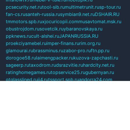
pcsecurity.net.ru
tool-sib.ru
multimetrunit.ru
sp-tour.ru
fan-cs.ru
santeh-russia.ru
symbian9.net.ru
DSHAIR.RU
tmmotors.spb.ru
xjocuricopii.com
musavtomat.msk.ru
obustrojdom.ru
sovetcik.ru
ybaranovskaya.ru
ppknews.ru
cult-alshei.ru
JAPANRUSSIA.RU
proekciyamebel.ru
imper-finans.ru
rim.org.ru
glamourai.ru
brassminus.ru
zabor-pro.ru
ftn.pp.ru
dorogoe58.ru
laimengpacker.ru
kuzova-zapchasti.ru
sageerp.ru
taxodrom.ru
dsrazvitie.ru
hardcity.net.ru
ratinghomegames.ru
topservice25.ru
gubernyan.ru
gtglasslined.ru
ii4.ru
tssport.spb.ru
andorra24.com
blackwallstreet.ru
oboimos.ru
optim-doors.com.ru
ikuch.ru
nycr.org.ru
npa21.ru
vremya-ch.spb.ru
desert000.ru
ivtorgi.ru
ifiori.ru
catalog-statei.ru
dcv.org.ru
spetsmaster174.ru
ipkameryhiseeu.ru
dum26.ru
ruspol.spb.ru
fr-opendp.ru
kam-solnyshko.ru
cheyenne-arapaho.ru
sevzapmetal.spb.ru