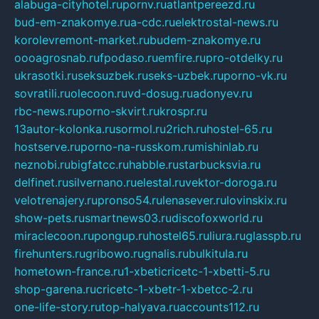
alabuga-cityhotel.ru
pornv.ru
atlantpereezd.ru
bud-em-znakomye.ru
a-cdc.ru
elektrostal-news.ru
korolevremont-market.ru
budem-znakomye.ru
oooagrosnab.ru
fpodaso.ru
emfire.ru
pro-otdelky.ru
ukrasotki.ru
seksuzbek.ru
seks-uzbek.ru
porno-vk.ru
sovratili.ru
olecoon.ru
vd-dosug.ru
adonyev.ru
rbc-news.ru
porno-skvirt.ru
krospr.ru
13autor-kolonka.ru
sormol.ru
2rich.ru
hostel-65.ru
hostserve.ru
porno-na-russkom.ru
mishinlab.ru
neznobi.ru
bigfatcc.ru
habble.ru
starbucksvia.ru
delfinet.ru
silvernano.ru
elestal.ru
vektor-doroga.ru
velotrenajery.ru
pronso54.ru
lenasever.ru
lovinskix.ru
show-pets.ru
smartnews03.ru
discofoxworld.ru
miraclecoon.ru
pongup.ru
hostel65.ru
liura.ru
glasspb.ru
firehunters.ru
gribowo.ru
gnalis.ru
bulkitula.ru
hometown-france.ru
1-xbeticricetc-1-xbetti-5.ru
shop-garena.ru
cricetc-1-xbetr-1-xbetcc-2.ru
one-life-story.ru
top-halyava.ru
accounts112.ru