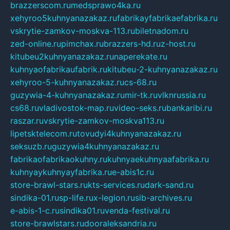
brazzerscom.ru
medsprawo4ka.ru
xehyroo5kuhnyanazakaz.ru
fabrikayfabrikaefabrika.ru
vskrytie-zamkov-moskva-113.ru
biletnadom.ru
zed-online.ru
pimchax.ru
brazzers-hd.ru
z-host.ru
kitubeu2kuhnyanazakaz.ru
naperekate.ru
kuhnyaofabrikaufabrik.ru
kitubeu-2-kuhnyanazakaz.ru
xehyroo-5-kuhnyanazakaz.ru
cs-68.ru
guzywia-4-kuhnyanazakaz.ru
mir-tk.ru
vlknrussia.ru
cs68.ru
vladivostok-map.ru
video-seks.ru
bankaribi.ru
raszar.ru
vskrytie-zamkov-moskva113.ru
lipetsktelecom.ru
tovudyi4kuhnyanazakaz.ru
seksuzb.ru
guzywia4kuhnyanazakaz.ru
fabrikaofabrikaokuhny.ru
kuhnyaekuhnyaafabrika.ru
kuhnyaykuhnyayfabrika.ru
e-abis1c.ru
store-brawl-stars.ru
kts-services.ru
dark-sand.ru
sindika-01.ru
sp-life.ru
x-legion.ru
sib-archives.ru
e-abis-1-c.ru
sindika01.ru
venda-festival.ru
store-brawlstars.ru
dooraleksandria.ru