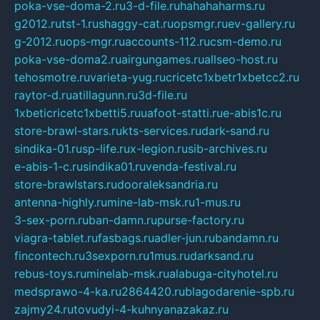
poka-vse-doma-2.ru
3-d-file.ru
hahahaharms.ru
g2012.ru
tst-1.ru
shaggy-cat.ru
opsmgr.ru
ev-gallery.ru
g-2012.ru
ops-mgr.ru
accounts-112.ru
csm-demo.ru
poka-vse-doma2.ru
airgungames.ru
allseo-host.ru
tehosmotre.ru
varieta-yug.ru
cricetc1xbetr1xbetcc2.ru
raytor-d.ru
atillagunn.ru
3d-file.ru
1xbeticricetc1xbetti5.ru
uafoot-statti.ru
e-abis1c.ru
store-brawl-stars.ru
kts-services.ru
dark-sand.ru
sindika-01.ru
sp-life.ru
x-legion.ru
sib-archives.ru
e-abis-1-c.ru
sindika01.ru
venda-festival.ru
store-brawlstars.ru
dooraleksandria.ru
antenna-highly.ru
mine-lab-msk.ru
1-mus.ru
3-sex-porn.ru
ban-damn.ru
purse-factory.ru
viagra-tablet.ru
fasbags.ru
adler-jun.ru
bandamn.ru
fincontech.ru
3sexporn.ru
1mus.ru
darksand.ru
rebus-toys.ru
minelab-msk.ru
alabuga-cityhotel.ru
medsprawo-4-ka.ru
2864420.ru
blagodarenie-spb.ru
zajmy24.ru
tovudyi-4-kuhnyanazakaz.ru