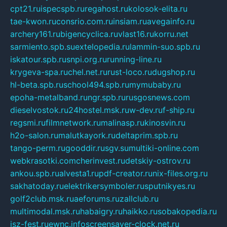
cpt21.ru
ispecspb.ru
regahost.ru
kolosok-elita.ru
tae-kwon.ru
consrio.com.ru
insiam.ru
avegainfo.ru
archery161.ru
bigencyclica.ru
vlast16.ru
korru.net
sarmiento.spb.su
extelopedia.ru
lammin-suo.spb.ru
iskatour.spb.ru
snpi.org.ru
running-line.ru
krygeva-spa.ru
chel.net.ru
rust-loco.ru
dugshop.ru
hl-beta.spb.ru
school494.spb.ru
mymubaby.ru
epoha-metalband.ru
ngr.spb.ru
rusgosnews.com
dieselvostok.ru
24hostel.msk.ru
w-dev.ru
f-ship.ru
regsmi.ru
filmnetwork.ru
malinasp.ru
kinosvin.ru
h2o-salon.ru
malutkayork.ru
deltaprim.spb.ru
tango-perm.ru
gooddir.ru
sgv.su
multiki-online.com
webkrasotki.com
cherinvest.ru
detskiy-ostrov.ru
ankou.spb.ru
alvesta1.ru
pdf-creator.ru
nix-files.org.ru
sakhatoday.ru
elektrikersymboler.ru
sputnikyes.ru
golf2club.msk.ru
aeforums.ru
zallclub.ru
multimodal.msk.ru
habaigry.ru
haikko.ru
sobakopedia.ru
isz-fest.ru
ewnc.info
screensaver-clock.net.ru