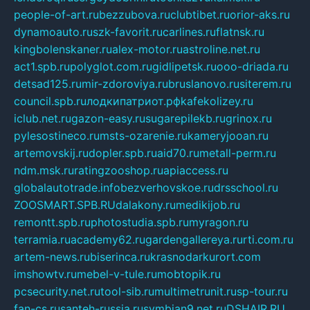
people-of-art.ru
bezzubova.ru
clubtibet.ru
orior-aks.ru
dynamoauto.ru
szk-favorit.ru
carlines.ru
flatnsk.ru
kingbolenskaner.ru
alex-motor.ru
astroline.net.ru
act1.spb.ru
polyglot.com.ru
gidlipetsk.ru
ooo-driada.ru
detsad125.ru
mir-zdoroviya.ru
bruslanovo.ru
siterem.ru
council.spb.ru
лодкипатриот.рф
kafekolizey.ru
iclub.net.ru
gazon-easy.ru
sugarepilekb.ru
grinox.ru
pylesostineco.ru
msts-ozarenie.ru
kameryjooan.ru
artemovskij.ru
dopler.spb.ru
aid70.ru
metall-perm.ru
ndm.msk.ru
ratingzooshop.ru
apiaccess.ru
globalautotrade.info
bezverhovskoe.ru
drsschool.ru
ZOOSMART.SPB.RU
dalakony.ru
medikijob.ru
remontt.spb.ru
photostudia.spb.ru
myragon.ru
terramia.ru
academy62.ru
gardengallereya.ru
rti.com.ru
artem-news.ru
biserinca.ru
krasnodarkurort.com
imshowtv.ru
mebel-v-tule.ru
mobtopik.ru
pcsecurity.net.ru
tool-sib.ru
multimetrunit.ru
sp-tour.ru
fan-cs.ru
santeh-russia.ru
symbian9.net.ru
DSHAIR.RU