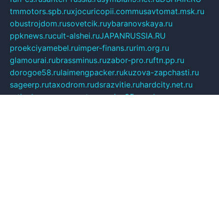
tmmotors.spb.ru
xjocuricopii.com
musavtomat.msk.ru
obustrojdom.ru
sovetcik.ru
ybaranovskaya.ru
ppknews.ru
cult-alshei.ru
JAPANRUSSIA.RU
proekciyamebel.ru
imper-finans.ru
rim.org.ru
glamourai.ru
brassminus.ru
zabor-pro.ru
ftn.pp.ru
dorogoe58.ru
laimengpacker.ru
kuzova-zapchasti.ru
sageerp.ru
taxodrom.ru
dsrazvitie.ru
hardcity.net.ru
ratinghomegames.ru
topservice25.ru
gubernyan.ru
gtglasslined.ru
ii4.ru
tssport.spb.ru
andorra24.com
blackwallstreet.ru
oboimos.ru
optim-doors.com.ru
ikuch.ru
nycr.org.ru
npa21.ru
vremya-ch.spb.ru
desert000.ru
ivtorgi.ru
ifiori.ru
catalog-statei.ru
dcv.org.ru
spetsmaster174.ru
ipkameryhiseeu.ru
dum26.ru
ruspol.spb.ru
fr-opendp.ru
kam-solnyshko.ru
cheyenne-arapaho.ru
sevzapmetal.spb.ru
ted-lapidus.spb.ru
parasite-eliminator.ru
sigma-complete.ru
modernworld.ru
dama-moda.ru
eholot-group.ru
sk-nvkz.ru
DRONGOLD.RU