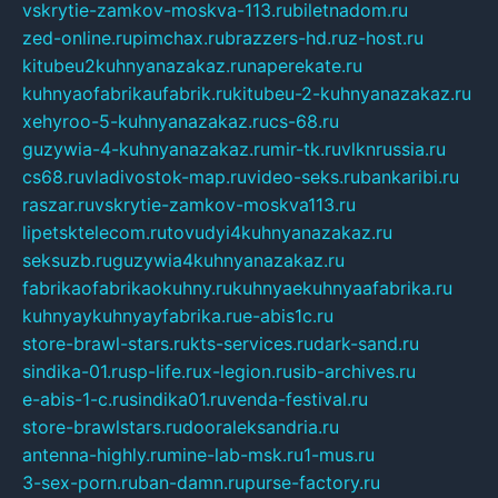
vskrytie-zamkov-moskva-113.ru
biletnadom.ru
zed-online.ru
pimchax.ru
brazzers-hd.ru
z-host.ru
kitubeu2kuhnyanazakaz.ru
naperekate.ru
kuhnyaofabrikaufabrik.ru
kitubeu-2-kuhnyanazakaz.ru
xehyroo-5-kuhnyanazakaz.ru
cs-68.ru
guzywia-4-kuhnyanazakaz.ru
mir-tk.ru
vlknrussia.ru
cs68.ru
vladivostok-map.ru
video-seks.ru
bankaribi.ru
raszar.ru
vskrytie-zamkov-moskva113.ru
lipetsktelecom.ru
tovudyi4kuhnyanazakaz.ru
seksuzb.ru
guzywia4kuhnyanazakaz.ru
fabrikaofabrikaokuhny.ru
kuhnyaekuhnyaafabrika.ru
kuhnyaykuhnyayfabrika.ru
e-abis1c.ru
store-brawl-stars.ru
kts-services.ru
dark-sand.ru
sindika-01.ru
sp-life.ru
x-legion.ru
sib-archives.ru
e-abis-1-c.ru
sindika01.ru
venda-festival.ru
store-brawlstars.ru
dooraleksandria.ru
antenna-highly.ru
mine-lab-msk.ru
1-mus.ru
3-sex-porn.ru
ban-damn.ru
purse-factory.ru