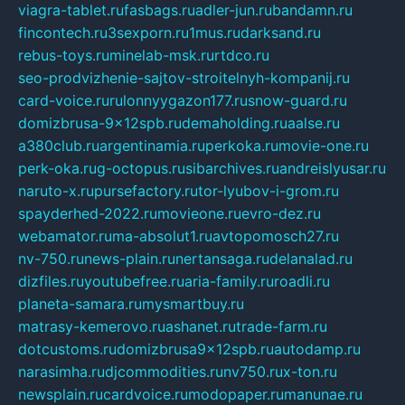
viagra-tablet.ru
fasbags.ru
adler-jun.ru
bandamn.ru
fincontech.ru
3sexporn.ru
1mus.ru
darksand.ru
rebus-toys.ru
minelab-msk.ru
rtdco.ru
seo-prodvizhenie-sajtov-stroitelnyh-kompanij.ru
card-voice.ru
rulonnyygazon177.ru
snow-guard.ru
domizbrusa-9x12spb.ru
demaholding.ru
aalse.ru
a380club.ru
argentinamia.ru
perkoka.ru
movie-one.ru
perk-oka.ru
g-octopus.ru
sibarchives.ru
andreislyusar.ru
naruto-x.ru
pursefactory.ru
tor-lyubov-i-grom.ru
spayderhed-2022.ru
movieone.ru
evro-dez.ru
webamator.ru
ma-absolut1.ru
avtopomosch27.ru
nv-750.ru
news-plain.ru
nertansaga.ru
delanalad.ru
dizfiles.ru
youtubefree.ru
aria-family.ru
roadli.ru
planeta-samara.ru
mysmartbuy.ru
matrasy-kemerovo.ru
ashanet.ru
trade-farm.ru
dotcustoms.ru
domizbrusa9x12spb.ru
autodamp.ru
narasimha.ru
djcommodities.ru
nv750.ru
x-ton.ru
newsplain.ru
cardvoice.ru
modopaper.ru
manunae.ru