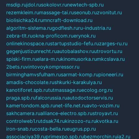
msdip.ru
jdol.ru
sokolovr.ru
newtech-spb.ru
rezemkleim.ru
massage-tai.ru
seonub.ru
zvonitut.ru
biolisichka24.ru
mncraft-download.ru
algoritm-sistema.ru
godflesh.ru
ru-industria.ru
zebra-tlt.ru
okna-proficom.ru
erynok.ru
onlinekinospace.ru
startupstudio-fefu.ru
zarges-ru.ru
gegenjustizunrecht.ru
autobalashov.ru
utrovortu.ru
spiski-firm.ru
elara-m.ru
kinomusorka.ru
mkcslava.ru
2bets.ru
vintovoykompressor.ru
birminghamvsfulham.ru
sarmat-komp.ru
pioneeri.ru
amadis-chocolate.ru
shkurki-karakulya.ru
kanotiforet.spb.ru
tutmassage.ru
ecolog.org.ru
praga.spb.ru
falcorussia.ru
autodoctorservis.ru
kamertondom.spb.ru
net-life.net.ru
avto-vozim.ru
sakhcamera.ru
alliance-electro.spb.ru
stroyavt.ru
controlweb1.ru
tdsak74.ru
kinzozo-ru.ru
kvotka.ru
iron-snab.ru
costa-bella.ru
eugrus.pp.ru
associaciya39.ru
primexpo.spb.ru
bezmorchin.ru
ia2.ru