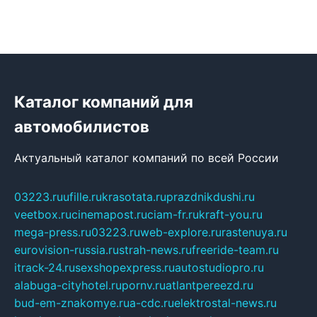
Каталог компаний для
автомобилистов
Актуальный каталог компаний по всей России
03223.ru
ufille.ru
krasotata.ru
prazdnikdushi.ru
veetbox.ru
cinemapost.ru
ciam-fr.ru
kraft-you.ru
mega-press.ru
03223.ru
web-explore.ru
rastenuya.ru
eurovision-russia.ru
strah-news.ru
freeride-team.ru
itrack-24.ru
sexshopexpress.ru
autostudiopro.ru
alabuga-cityhotel.ru
pornv.ru
atlantpereezd.ru
bud-em-znakomye.ru
a-cdc.ru
elektrostal-news.ru