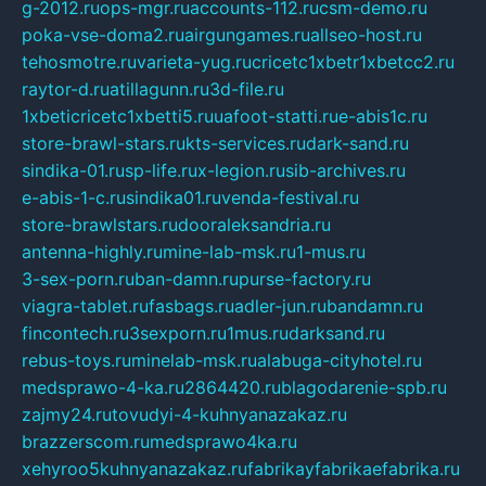
g-2012.ru
ops-mgr.ru
accounts-112.ru
csm-demo.ru
poka-vse-doma2.ru
airgungames.ru
allseo-host.ru
tehosmotre.ru
varieta-yug.ru
cricetc1xbetr1xbetcc2.ru
raytor-d.ru
atillagunn.ru
3d-file.ru
1xbeticricetc1xbetti5.ru
uafoot-statti.ru
e-abis1c.ru
store-brawl-stars.ru
kts-services.ru
dark-sand.ru
sindika-01.ru
sp-life.ru
x-legion.ru
sib-archives.ru
e-abis-1-c.ru
sindika01.ru
venda-festival.ru
store-brawlstars.ru
dooraleksandria.ru
antenna-highly.ru
mine-lab-msk.ru
1-mus.ru
3-sex-porn.ru
ban-damn.ru
purse-factory.ru
viagra-tablet.ru
fasbags.ru
adler-jun.ru
bandamn.ru
fincontech.ru
3sexporn.ru
1mus.ru
darksand.ru
rebus-toys.ru
minelab-msk.ru
alabuga-cityhotel.ru
medsprawo-4-ka.ru
2864420.ru
blagodarenie-spb.ru
zajmy24.ru
tovudyi-4-kuhnyanazakaz.ru
brazzerscom.ru
medsprawo4ka.ru
xehyroo5kuhnyanazakaz.ru
fabrikayfabrikaefabrika.ru