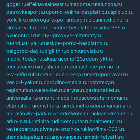
gbget.ru
alfeihavsalnassr.ru
madoma.ru
tajuncos.ru
petrovkasports.ru
porno-online-besplatno.ru
splclub.ru
york-life.ru
doroga-expo.ru
ribery.ru
cleanmedicine.ru
slovar-ivrit.ru
porno-video-besplatno.ru
seks-365.ru
ovucontrol.ru
sloty-igrovyye-avtomaty.ru
ru-industriya.ru
russkoe-porno-besplatno.ru
belgorod-day.ru
digilith.ru
pichkurovlab.ru
medic-today.ru
taksu.ru
comp123.ru
don-ykt.ru
teensvoice.ru
imgsharing.ru
domashnee-porno.ru
eva-elfie.ru
foto-tur.ru
biz-doska.ru
metropoltravel.ru
veslo-i-yakor.ru
borodino-media.ru
rostotsky.ru
regionufa.ru
weiss-bet.ru
zaryna.ru
casinotablet.ru
universalia.ru
remont-mebeli-moscow.ru
termomur.ru
clubfisher.ru
remstirufa.ru
erdamchi.ru
doramamama.ru
muraviovka-park.ru
worldofwoman.ru
clean-dreams.ru
arkrym.ru
kristinita.ru
dircomputer.ru
healthenter.ru
textexperts.ru
pivnaya-kruzhka.ru
kinofilmy-2021.ru
demolalapaluza.ru
tanyavanya.ru
remstir-tolyatti.ru