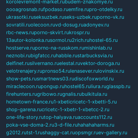
korolevremont-market.ru
budem-znakomye.ru
oooagrosnab.ru
fpodaso.ru
emfire.ru
pro-otdelky.ru
ukrasotki.ru
seksuzbek.ru
seks-uzbek.ru
porno-vk.ru
sovratili.ru
olecoon.ru
vd-dosug.ru
adonyev.ru
rbc-news.ru
porno-skvirt.ru
krospr.ru
13autor-kolonka.ru
sormol.ru
2rich.ru
hostel-65.ru
hostserve.ru
porno-na-russkom.ru
mishinlab.ru
neznobi.ru
bigfatcc.ru
habble.ru
starbucksvia.ru
delfinet.ru
silvernano.ru
elestal.ru
vektor-doroga.ru
velotrenajery.ru
pronso54.ru
lenasever.ru
lovinskix.ru
show-pets.ru
smartnews03.ru
discofoxworld.ru
miraclecoon.ru
pongup.ru
hostel65.ru
liura.ru
glasspb.ru
firehunters.ru
gribowo.ru
gnalis.ru
bulkitula.ru
hometown-france.ru
1-xbeticricetc-1-xbetti-5.ru
shop-garena.ru
cricetc-1-xbetr-1-xbetcc-2.ru
one-life-story.ru
top-halyava.ru
accounts112.ru
poka-vse-doma-2.ru
3-d-file.ru
hahahaharms.ru
g2012.ru
tst-1.ru
shaggy-cat.ru
opsmgr.ru
ev-gallery.ru