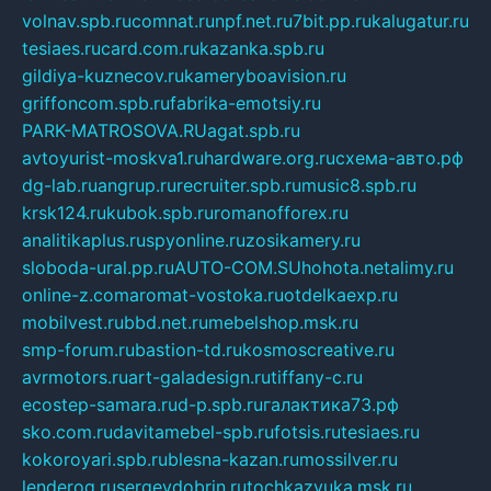
volnav.spb.ru
comnat.ru
npf.net.ru
7bit.pp.ru
kalugatur.ru
tesiaes.ru
card.com.ru
kazanka.spb.ru
gildiya-kuznecov.ru
kameryboavision.ru
griffoncom.spb.ru
fabrika-emotsiy.ru
PARK-MATROSOVA.RU
agat.spb.ru
avtoyurist-moskva1.ru
hardware.org.ru
схема-авто.рф
dg-lab.ru
angrup.ru
recruiter.spb.ru
music8.spb.ru
krsk124.ru
kubok.spb.ru
romanofforex.ru
analitikaplus.ru
spyonline.ru
zosikamery.ru
sloboda-ural.pp.ru
AUTO-COM.SU
hohota.net
alimy.ru
online-z.com
aromat-vostoka.ru
otdelkaexp.ru
mobilvest.ru
bbd.net.ru
mebelshop.msk.ru
smp-forum.ru
bastion-td.ru
kosmoscreative.ru
avrmotors.ru
art-galadesign.ru
tiffany-c.ru
ecostep-samara.ru
d-p.spb.ru
галактика73.рф
sko.com.ru
davitamebel-spb.ru
fotsis.ru
tesiaes.ru
kokoroyari.spb.ru
blesna-kazan.ru
mossilver.ru
lenderoq.ru
sergeydobrin.ru
tochkazvuka.msk.ru