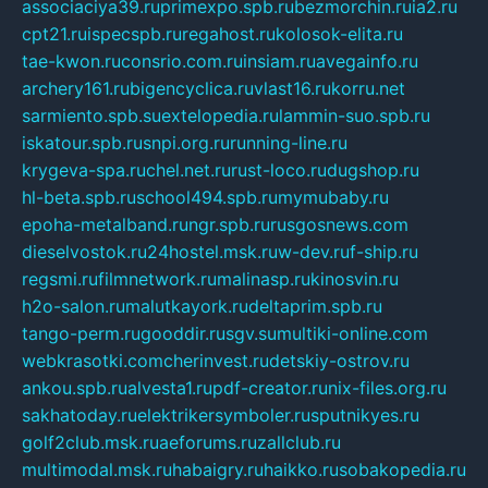
associaciya39.ru
primexpo.spb.ru
bezmorchin.ru
ia2.ru
cpt21.ru
ispecspb.ru
regahost.ru
kolosok-elita.ru
tae-kwon.ru
consrio.com.ru
insiam.ru
avegainfo.ru
archery161.ru
bigencyclica.ru
vlast16.ru
korru.net
sarmiento.spb.su
extelopedia.ru
lammin-suo.spb.ru
iskatour.spb.ru
snpi.org.ru
running-line.ru
krygeva-spa.ru
chel.net.ru
rust-loco.ru
dugshop.ru
hl-beta.spb.ru
school494.spb.ru
mymubaby.ru
epoha-metalband.ru
ngr.spb.ru
rusgosnews.com
dieselvostok.ru
24hostel.msk.ru
w-dev.ru
f-ship.ru
regsmi.ru
filmnetwork.ru
malinasp.ru
kinosvin.ru
h2o-salon.ru
malutkayork.ru
deltaprim.spb.ru
tango-perm.ru
gooddir.ru
sgv.su
multiki-online.com
webkrasotki.com
cherinvest.ru
detskiy-ostrov.ru
ankou.spb.ru
alvesta1.ru
pdf-creator.ru
nix-files.org.ru
sakhatoday.ru
elektrikersymboler.ru
sputnikyes.ru
golf2club.msk.ru
aeforums.ru
zallclub.ru
multimodal.msk.ru
habaigry.ru
haikko.ru
sobakopedia.ru