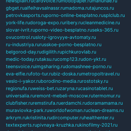
newsplain.ru
cardvoice.ru
modopaper.ru
manunae.ru
gbget.ru
alfeihavsalnassr.ru
madoma.ru
tajuncos.ru
petrovkasports.ru
porno-online-besplatno.ru
splclub.ru
york-life.ru
doroga-expo.ru
ribery.ru
cleanmedicine.ru
slovar-ivrit.ru
porno-video-besplatno.ru
seks-365.ru
ovucontrol.ru
sloty-igrovyye-avtomaty.ru
ru-industriya.ru
russkoe-porno-besplatno.ru
belgorod-day.ru
digilith.ru
pichkurovlab.ru
medic-today.ru
taksu.ru
comp123.ru
don-ykt.ru
teensvoice.ru
imgsharing.ru
domashnee-porno.ru
eva-elfie.ru
foto-tur.ru
biz-doska.ru
metropoltravel.ru
veslo-i-yakor.ru
borodino-media.ru
rostotsky.ru
regionufa.ru
weiss-bet.ru
zaryna.ru
casinotablet.ru
universalia.ru
remont-mebeli-moscow.ru
termomur.ru
clubfisher.ru
remstirufa.ru
erdamchi.ru
doramamama.ru
muraviovka-park.ru
worldofwoman.ru
clean-dreams.ru
arkrym.ru
kristinita.ru
dircomputer.ru
healthenter.ru
textexperts.ru
pivnaya-kruzhka.ru
kinofilmy-2021.ru