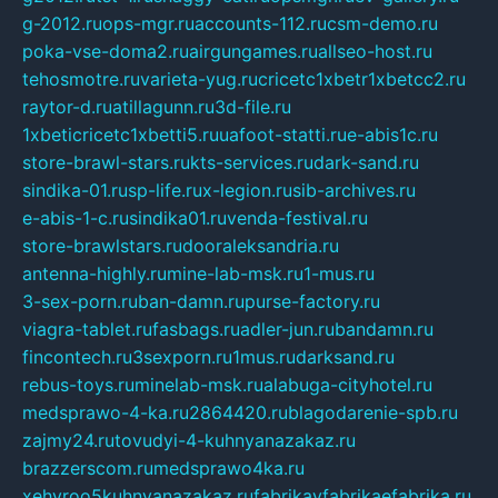
g-2012.ru
ops-mgr.ru
accounts-112.ru
csm-demo.ru
poka-vse-doma2.ru
airgungames.ru
allseo-host.ru
tehosmotre.ru
varieta-yug.ru
cricetc1xbetr1xbetcc2.ru
raytor-d.ru
atillagunn.ru
3d-file.ru
1xbeticricetc1xbetti5.ru
uafoot-statti.ru
e-abis1c.ru
store-brawl-stars.ru
kts-services.ru
dark-sand.ru
sindika-01.ru
sp-life.ru
x-legion.ru
sib-archives.ru
e-abis-1-c.ru
sindika01.ru
venda-festival.ru
store-brawlstars.ru
dooraleksandria.ru
antenna-highly.ru
mine-lab-msk.ru
1-mus.ru
3-sex-porn.ru
ban-damn.ru
purse-factory.ru
viagra-tablet.ru
fasbags.ru
adler-jun.ru
bandamn.ru
fincontech.ru
3sexporn.ru
1mus.ru
darksand.ru
rebus-toys.ru
minelab-msk.ru
alabuga-cityhotel.ru
medsprawo-4-ka.ru
2864420.ru
blagodarenie-spb.ru
zajmy24.ru
tovudyi-4-kuhnyanazakaz.ru
brazzerscom.ru
medsprawo4ka.ru
xehyroo5kuhnyanazakaz.ru
fabrikayfabrikaefabrika.ru