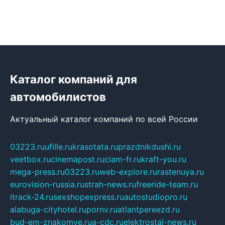
Каталог компаний для
автомобилистов
Актуальный каталог компаний по всей России
03223.ru
ufille.ru
krasotata.ru
prazdnikdushi.ru
veetbox.ru
cinemapost.ru
ciam-fr.ru
kraft-you.ru
mega-press.ru
03223.ru
web-explore.ru
rastenuya.ru
eurovision-russia.ru
strah-news.ru
freeride-team.ru
itrack-24.ru
sexshopexpress.ru
autostudiopro.ru
alabuga-cityhotel.ru
pornv.ru
atlantpereezd.ru
bud-em-znakomye.ru
a-cdc.ru
elektrostal-news.ru