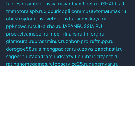
fan-cs.ru
santeh-russia.ru
symbian9.net.ru
DSHAIR.RU
tmmotors.spb.ru
xjocuricopii.com
musavtomat.msk.ru
obustrojdom.ru
sovetcik.ru
ybaranovskaya.ru
ppknews.ru
cult-alshei.ru
JAPANRUSSIA.RU
proekciyamebel.ru
imper-finans.ru
rim.org.ru
glamourai.ru
brassminus.ru
zabor-pro.ru
ftn.pp.ru
dorogoe58.ru
laimengpacker.ru
kuzova-zapchasti.ru
sageerp.ru
taxodrom.ru
dsrazvitie.ru
hardcity.net.ru
ratinghomegames.ru
topservice25.ru
gubernyan.ru
gtglasslined.ru
ii4.ru
tssport.spb.ru
andorra24.com
blackwallstreet.ru
oboimos.ru
optim-doors.com.ru
ikuch.ru
nycr.org.ru
npa21.ru
vremya-ch.spb.ru
desert000.ru
ivtorgi.ru
ifiori.ru
catalog-statei.ru
dcv.org.ru
spetsmaster174.ru
ipkameryhiseeu.ru
dum26.ru
ruspol.spb.ru
fr-opendp.ru
kam-solnyshko.ru
cheyenne-arapaho.ru
sevzapmetal.spb.ru
ted-lapidus.spb.ru
parasite-eliminator.ru
sigma-complete.ru
modernworld.ru
dama-moda.ru