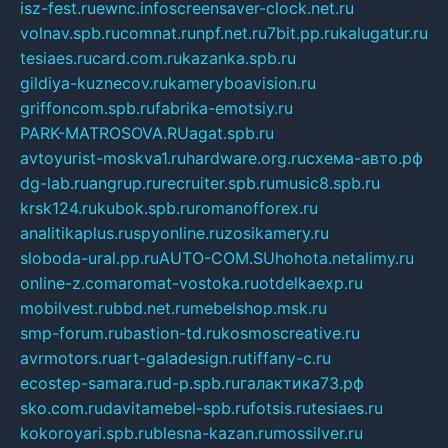
isz-fest.ru
ewnc.info
screensaver-clock.net.ru
volnav.spb.ru
comnat.ru
npf.net.ru
7bit.pp.ru
kalugatur.ru
tesiaes.ru
card.com.ru
kazanka.spb.ru
gildiya-kuznecov.ru
kameryboavision.ru
griffoncom.spb.ru
fabrika-emotsiy.ru
PARK-MATROSOVA.RU
agat.spb.ru
avtoyurist-moskva1.ru
hardware.org.ru
схема-авто.рф
dg-lab.ru
angrup.ru
recruiter.spb.ru
music8.spb.ru
krsk124.ru
kubok.spb.ru
romanofforex.ru
analitikaplus.ru
spyonline.ru
zosikamery.ru
sloboda-ural.pp.ru
AUTO-COM.SU
hohota.net
alimy.ru
online-z.com
aromat-vostoka.ru
otdelkaexp.ru
mobilvest.ru
bbd.net.ru
mebelshop.msk.ru
smp-forum.ru
bastion-td.ru
kosmoscreative.ru
avrmotors.ru
art-galadesign.ru
tiffany-c.ru
ecostep-samara.ru
d-p.spb.ru
галактика73.рф
sko.com.ru
davitamebel-spb.ru
fotsis.ru
tesiaes.ru
kokoroyari.spb.ru
blesna-kazan.ru
mossilver.ru