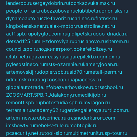
lenderoq.ru
sergeydobrin.ru
tochkazvuka.msk.ru
people-of-art.ru
bezzubova.ru
clubtibet.ru
orior-aks.ru
dynamoauto.ru
szk-favorit.ru
carlines.ru
flatnsk.ru
kingbolenskaner.ru
alex-motor.ru
astroline.net.ru
act1.spb.ru
polyglot.com.ru
gidlipetsk.ru
ooo-driada.ru
detsad125.ru
mir-zdoroviya.ru
bruslanovo.ru
siterem.ru
council.spb.ru
лодкипатриот.рф
kafekolizey.ru
iclub.net.ru
gazon-easy.ru
sugarepilekb.ru
grinox.ru
pylesostineco.ru
msts-ozarenie.ru
kameryjooan.ru
artemovskij.ru
dopler.spb.ru
aid70.ru
metall-perm.ru
ndm.msk.ru
ratingzooshop.ru
apiaccess.ru
globalautotrade.info
bezverhovskoe.ru
drsschool.ru
ZOOSMART.SPB.RU
dalakony.ru
medikijob.ru
remontt.spb.ru
photostudia.spb.ru
myragon.ru
terramia.ru
academy62.ru
gardengallereya.ru
rti.com.ru
artem-news.ru
biserinca.ru
krasnodarkurort.com
imshowtv.ru
mebel-v-tule.ru
mobtopik.ru
pcsecurity.net.ru
tool-sib.ru
multimetrunit.ru
sp-tour.ru