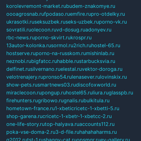
korolevremont-market.ru
budem-znakomye.ru
oooagrosnab.ru
fpodaso.ru
emfire.ru
pro-otdelky.ru
ukrasotki.ru
seksuzbek.ru
seks-uzbek.ru
porno-vk.ru
sovratili.ru
olecoon.ru
vd-dosug.ru
adonyev.ru
rbc-news.ru
porno-skvirt.ru
krospr.ru
13autor-kolonka.ru
sormol.ru
2rich.ru
hostel-65.ru
hostserve.ru
porno-na-russkom.ru
mishinlab.ru
neznobi.ru
bigfatcc.ru
habble.ru
starbucksvia.ru
delfinet.ru
silvernano.ru
elestal.ru
vektor-doroga.ru
velotrenajery.ru
pronso54.ru
lenasever.ru
lovinskix.ru
show-pets.ru
smartnews03.ru
discofoxworld.ru
miraclecoon.ru
pongup.ru
hostel65.ru
liura.ru
glasspb.ru
firehunters.ru
gribowo.ru
gnalis.ru
bulkitula.ru
hometown-france.ru
1-xbeticricetc-1-xbetti-5.ru
shop-garena.ru
cricetc-1-xbetr-1-xbetcc-2.ru
one-life-story.ru
top-halyava.ru
accounts112.ru
poka-vse-doma-2.ru
3-d-file.ru
hahahaharms.ru
g2012.ru
tst-1.ru
shaggy-cat.ru
opsmgr.ru
ev-gallery.ru