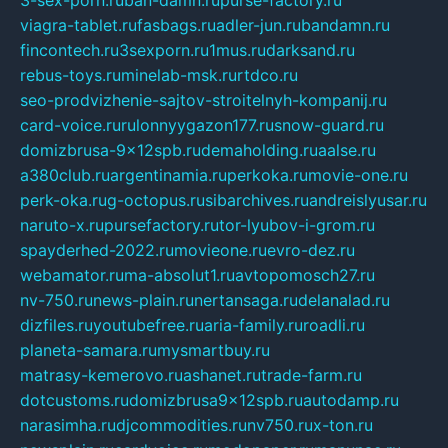
3-sex-porn.ru
ban-damn.ru
purse-factory.ru
viagra-tablet.ru
fasbags.ru
adler-jun.ru
bandamn.ru
fincontech.ru
3sexporn.ru
1mus.ru
darksand.ru
rebus-toys.ru
minelab-msk.ru
rtdco.ru
seo-prodvizhenie-sajtov-stroitelnyh-kompanij.ru
card-voice.ru
rulonnyygazon177.ru
snow-guard.ru
domizbrusa-9x12spb.ru
demaholding.ru
aalse.ru
a380club.ru
argentinamia.ru
perkoka.ru
movie-one.ru
perk-oka.ru
g-octopus.ru
sibarchives.ru
andreislyusar.ru
naruto-x.ru
pursefactory.ru
tor-lyubov-i-grom.ru
spayderhed-2022.ru
movieone.ru
evro-dez.ru
webamator.ru
ma-absolut1.ru
avtopomosch27.ru
nv-750.ru
news-plain.ru
nertansaga.ru
delanalad.ru
dizfiles.ru
youtubefree.ru
aria-family.ru
roadli.ru
planeta-samara.ru
mysmartbuy.ru
matrasy-kemerovo.ru
ashanet.ru
trade-farm.ru
dotcustoms.ru
domizbrusa9x12spb.ru
autodamp.ru
narasimha.ru
djcommodities.ru
nv750.ru
x-ton.ru