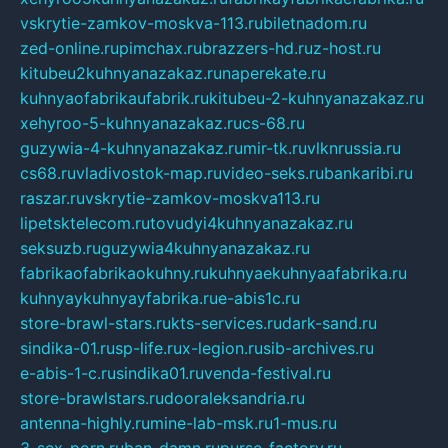
vskrytie-zamkov-moskva-113.ru
biletnadom.ru
zed-online.ru
pimchax.ru
brazzers-hd.ru
z-host.ru
kitubeu2kuhnyanazakaz.ru
naperekate.ru
kuhnyaofabrikaufabrik.ru
kitubeu-2-kuhnyanazakaz.ru
xehyroo-5-kuhnyanazakaz.ru
cs-68.ru
guzywia-4-kuhnyanazakaz.ru
mir-tk.ru
vlknrussia.ru
cs68.ru
vladivostok-map.ru
video-seks.ru
bankaribi.ru
raszar.ru
vskrytie-zamkov-moskva113.ru
lipetsktelecom.ru
tovudyi4kuhnyanazakaz.ru
seksuzb.ru
guzywia4kuhnyanazakaz.ru
fabrikaofabrikaokuhny.ru
kuhnyaekuhnyaafabrika.ru
kuhnyaykuhnyayfabrika.ru
e-abis1c.ru
store-brawl-stars.ru
kts-services.ru
dark-sand.ru
sindika-01.ru
sp-life.ru
x-legion.ru
sib-archives.ru
e-abis-1-c.ru
sindika01.ru
venda-festival.ru
store-brawlstars.ru
dooraleksandria.ru
antenna-highly.ru
mine-lab-msk.ru
1-mus.ru