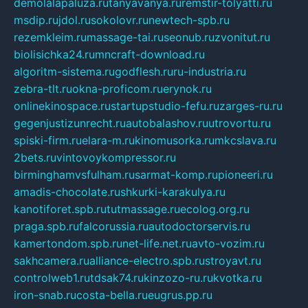
demolalapaluza.ru
tanyavanya.ru
remstir-tolyatti.ru
msdip.ru
jdol.ru
sokolovr.ru
newtech-spb.ru
rezemkleim.ru
massage-tai.ru
seonub.ru
zvonitut.ru
biolisichka24.ru
mncraft-download.ru
algoritm-sistema.ru
godflesh.ru
ru-industria.ru
zebra-tlt.ru
okna-proficom.ru
erynok.ru
onlinekinospace.ru
startupstudio-fefu.ru
zarges-ru.ru
gegenjustizunrecht.ru
autobalashov.ru
utrovortu.ru
spiski-firm.ru
elara-m.ru
kinomusorka.ru
mkcslava.ru
2bets.ru
vintovoykompressor.ru
birminghamvsfulham.ru
sarmat-komp.ru
pioneeri.ru
amadis-chocolate.ru
shkurki-karakulya.ru
kanotiforet.spb.ru
tutmassage.ru
ecolog.org.ru
praga.spb.ru
falcorussia.ru
autodoctorservis.ru
kamertondom.spb.ru
net-life.net.ru
avto-vozim.ru
sakhcamera.ru
alliance-electro.spb.ru
stroyavt.ru
controlweb1.ru
tdsak74.ru
kinzozo-ru.ru
kvotka.ru
iron-snab.ru
costa-bella.ru
eugrus.pp.ru