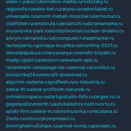
veslo-i-yakor.ru
borodino-media.ru
rostotsky.ru
regionufa.ru
weiss-bet.ru
zaryna.ru
casinotablet.ru
universalia.ru
remont-mebeli-moscow.ru
termomur.ru
clubfisher.ru
remstirufa.ru
erdamchi.ru
doramamama.ru
muraviovka-park.ru
worldofwoman.ru
clean-dreams.ru
arkrym.ru
kristinita.ru
dircomputer.ru
healthenter.ru
textexperts.ru
pivnaya-kruzhka.ru
kinofilmy-2021.ru
demolalapaluza.ru
tanyavanya.ru
remstir-tolyatti.ru
msdip.ru
jdol.ru
sokolovr.ru
newtech-spb.ru
rezemkleim.ru
massage-tai.ru
seonub.ru
zvonitut.ru
biolisichka24.ru
mncraft-download.ru
algoritm-sistema.ru
godflesh.ru
ru-industria.ru
zebra-tlt.ru
okna-proficom.ru
erynok.ru
onlinekinospace.ru
startupstudio-fefu.ru
zarges-ru.ru
gegenjustizunrecht.ru
autobalashov.ru
utrovortu.ru
spiski-firm.ru
elara-m.ru
kinomusorka.ru
mkcslava.ru
2bets.ru
vintovoykompressor.ru
birminghamvsfulham.ru
sarmat-komp.ru
pioneeri.ru