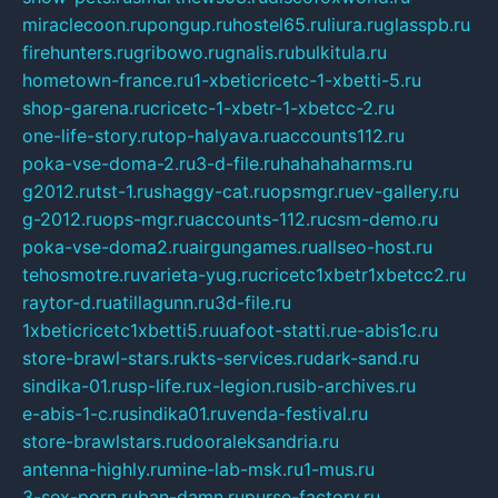
miraclecoon.ru
pongup.ru
hostel65.ru
liura.ru
glasspb.ru
firehunters.ru
gribowo.ru
gnalis.ru
bulkitula.ru
hometown-france.ru
1-xbeticricetc-1-xbetti-5.ru
shop-garena.ru
cricetc-1-xbetr-1-xbetcc-2.ru
one-life-story.ru
top-halyava.ru
accounts112.ru
poka-vse-doma-2.ru
3-d-file.ru
hahahaharms.ru
g2012.ru
tst-1.ru
shaggy-cat.ru
opsmgr.ru
ev-gallery.ru
g-2012.ru
ops-mgr.ru
accounts-112.ru
csm-demo.ru
poka-vse-doma2.ru
airgungames.ru
allseo-host.ru
tehosmotre.ru
varieta-yug.ru
cricetc1xbetr1xbetcc2.ru
raytor-d.ru
atillagunn.ru
3d-file.ru
1xbeticricetc1xbetti5.ru
uafoot-statti.ru
e-abis1c.ru
store-brawl-stars.ru
kts-services.ru
dark-sand.ru
sindika-01.ru
sp-life.ru
x-legion.ru
sib-archives.ru
e-abis-1-c.ru
sindika01.ru
venda-festival.ru
store-brawlstars.ru
dooraleksandria.ru
antenna-highly.ru
mine-lab-msk.ru
1-mus.ru
3-sex-porn.ru
ban-damn.ru
purse-factory.ru