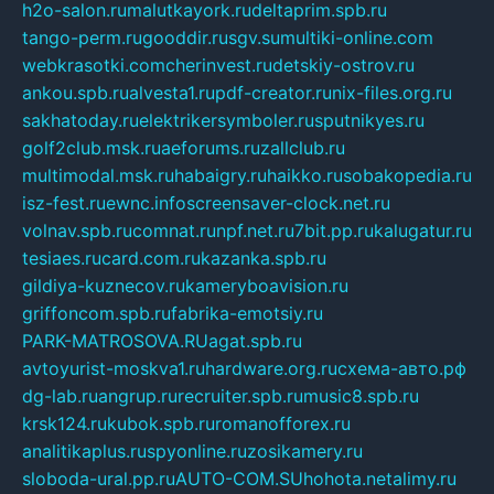
h2o-salon.ru
malutkayork.ru
deltaprim.spb.ru
tango-perm.ru
gooddir.ru
sgv.su
multiki-online.com
webkrasotki.com
cherinvest.ru
detskiy-ostrov.ru
ankou.spb.ru
alvesta1.ru
pdf-creator.ru
nix-files.org.ru
sakhatoday.ru
elektrikersymboler.ru
sputnikyes.ru
golf2club.msk.ru
aeforums.ru
zallclub.ru
multimodal.msk.ru
habaigry.ru
haikko.ru
sobakopedia.ru
isz-fest.ru
ewnc.info
screensaver-clock.net.ru
volnav.spb.ru
comnat.ru
npf.net.ru
7bit.pp.ru
kalugatur.ru
tesiaes.ru
card.com.ru
kazanka.spb.ru
gildiya-kuznecov.ru
kameryboavision.ru
griffoncom.spb.ru
fabrika-emotsiy.ru
PARK-MATROSOVA.RU
agat.spb.ru
avtoyurist-moskva1.ru
hardware.org.ru
схема-авто.рф
dg-lab.ru
angrup.ru
recruiter.spb.ru
music8.spb.ru
krsk124.ru
kubok.spb.ru
romanofforex.ru
analitikaplus.ru
spyonline.ru
zosikamery.ru
sloboda-ural.pp.ru
AUTO-COM.SU
hohota.net
alimy.ru