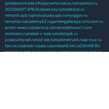
globalautotrade.info
bezverhovskoe.ru
drsschool.ru
ZOOSMART.SPB.RU
dalakony.ru
medikijob.ru
remontt.spb.ru
photostudia.spb.ru
myragon.ru
terramia.ru
academy62.ru
gardengallereya.ru
rti.com.ru
artem-news.ru
biserinca.ru
krasnodarkurort.com
imshowtv.ru
mebel-v-tule.ru
mobtopik.ru
pcsecurity.net.ru
tool-sib.ru
multimetrunit.ru
sp-tour.ru
fan-cs.ru
santeh-russia.ru
symbian9.net.ru
DSHAIR.RU
tmmotors.spb.ru
xjocuricopii.com
musavtomat.msk.ru
obustrojdom.ru
sovetcik.ru
ybaranovskaya.ru
ppknews.ru
cult-alshei.ru
JAPANRUSSIA.RU
proekciyamebel.ru
imper-finans.ru
rim.org.ru
glamourai.ru
brassminus.ru
zabor-pro.ru
ftn.pp.ru
dorogoe58.ru
laimengpacker.ru
kuzova-zapchasti.ru
sageerp.ru
taxodrom.ru
dsrazvitie.ru
hardcity.net.ru
ratinghomegames.ru
topservice25.ru
gubernyan.ru
gtglasslined.ru
ii4.ru
tssport.spb.ru
andorra24.com
blackwallstreet.ru
oboimos.ru
optim-doors.com.ru