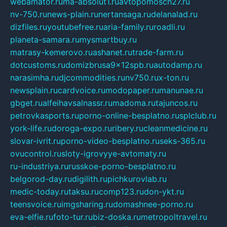
webamator.ru
ma-absolut1.ru
avtopomosch27.ru
nv-750.ru
news-plain.ru
nertansaga.ru
delanalad.ru
dizfiles.ru
youtubefree.ru
aria-family.ru
roadli.ru
planeta-samara.ru
mysmartbuy.ru
matrasy-kemerovo.ru
ashanet.ru
trade-farm.ru
dotcustoms.ru
domizbrusa9x12spb.ru
autodamp.ru
narasimha.ru
djcommodities.ru
nv750.ru
x-ton.ru
newsplain.ru
cardvoice.ru
modopaper.ru
manunae.ru
gbget.ru
alfeihavsalnassr.ru
madoma.ru
tajuncos.ru
petrovkasports.ru
porno-online-besplatno.ru
splclub.ru
york-life.ru
doroga-expo.ru
ribery.ru
cleanmedicine.ru
slovar-ivrit.ru
porno-video-besplatno.ru
seks-365.ru
ovucontrol.ru
sloty-igrovyye-avtomaty.ru
ru-industriya.ru
russkoe-porno-besplatno.ru
belgorod-day.ru
digilith.ru
pichkurovlab.ru
medic-today.ru
taksu.ru
comp123.ru
don-ykt.ru
teensvoice.ru
imgsharing.ru
domashnee-porno.ru
eva-elfie.ru
foto-tur.ru
biz-doska.ru
metropoltravel.ru