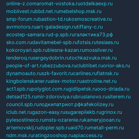
online-z.com
aromat-vostoka.ru
otdelkaexp.ru
mobilvest.ru
bbd.net.ru
mebelshop.msk.ru
smp-forum.ru
bastion-td.ru
kosmoscreative.ru
avrmotors.ru
art-galadesign.ru
tiffany-c.ru
ecostep-samara.ru
d-p.spb.ru
галактика73.рф
sko.com.ru
davitamebel-spb.ru
fotsis.ru
tesiaes.ru
kokoroyari.spb.ru
blesna-kazan.ru
mossilver.ru
lenderoq.ru
sergeydobrin.ru
tochkazvuka.msk.ru
people-of-art.ru
bezzubova.ru
clubtibet.ru
orior-aks.ru
dynamoauto.ru
szk-favorit.ru
carlines.ru
flatnsk.ru
kingbolenskaner.ru
alex-motor.ru
astroline.net.ru
act1.spb.ru
polyglot.com.ru
gidlipetsk.ru
ooo-driada.ru
detsad125.ru
mir-zdoroviya.ru
bruslanovo.ru
siterem.ru
council.spb.ru
лодкипатриот.рф
kafekolizey.ru
iclub.net.ru
gazon-easy.ru
sugarepilekb.ru
grinox.ru
pylesostineco.ru
msts-ozarenie.ru
kameryjooan.ru
artemovskij.ru
dopler.spb.ru
aid70.ru
metall-perm.ru
ndm.msk.ru
ratingzooshop.ru
apiaccess.ru