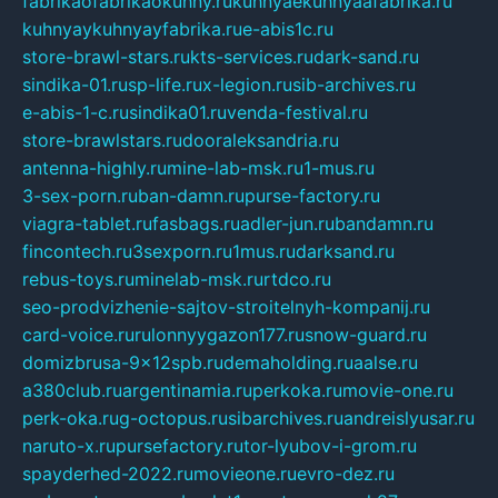
fabrikaofabrikaokuhny.ru
kuhnyaekuhnyaafabrika.ru
kuhnyaykuhnyayfabrika.ru
e-abis1c.ru
store-brawl-stars.ru
kts-services.ru
dark-sand.ru
sindika-01.ru
sp-life.ru
x-legion.ru
sib-archives.ru
e-abis-1-c.ru
sindika01.ru
venda-festival.ru
store-brawlstars.ru
dooraleksandria.ru
antenna-highly.ru
mine-lab-msk.ru
1-mus.ru
3-sex-porn.ru
ban-damn.ru
purse-factory.ru
viagra-tablet.ru
fasbags.ru
adler-jun.ru
bandamn.ru
fincontech.ru
3sexporn.ru
1mus.ru
darksand.ru
rebus-toys.ru
minelab-msk.ru
rtdco.ru
seo-prodvizhenie-sajtov-stroitelnyh-kompanij.ru
card-voice.ru
rulonnyygazon177.ru
snow-guard.ru
domizbrusa-9x12spb.ru
demaholding.ru
aalse.ru
a380club.ru
argentinamia.ru
perkoka.ru
movie-one.ru
perk-oka.ru
g-octopus.ru
sibarchives.ru
andreislyusar.ru
naruto-x.ru
pursefactory.ru
tor-lyubov-i-grom.ru
spayderhed-2022.ru
movieone.ru
evro-dez.ru