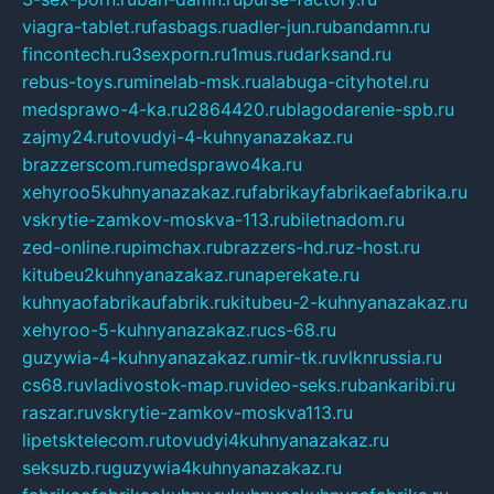
viagra-tablet.ru
fasbags.ru
adler-jun.ru
bandamn.ru
fincontech.ru
3sexporn.ru
1mus.ru
darksand.ru
rebus-toys.ru
minelab-msk.ru
alabuga-cityhotel.ru
medsprawo-4-ka.ru
2864420.ru
blagodarenie-spb.ru
zajmy24.ru
tovudyi-4-kuhnyanazakaz.ru
brazzerscom.ru
medsprawo4ka.ru
xehyroo5kuhnyanazakaz.ru
fabrikayfabrikaefabrika.ru
vskrytie-zamkov-moskva-113.ru
biletnadom.ru
zed-online.ru
pimchax.ru
brazzers-hd.ru
z-host.ru
kitubeu2kuhnyanazakaz.ru
naperekate.ru
kuhnyaofabrikaufabrik.ru
kitubeu-2-kuhnyanazakaz.ru
xehyroo-5-kuhnyanazakaz.ru
cs-68.ru
guzywia-4-kuhnyanazakaz.ru
mir-tk.ru
vlknrussia.ru
cs68.ru
vladivostok-map.ru
video-seks.ru
bankaribi.ru
raszar.ru
vskrytie-zamkov-moskva113.ru
lipetsktelecom.ru
tovudyi4kuhnyanazakaz.ru
seksuzb.ru
guzywia4kuhnyanazakaz.ru