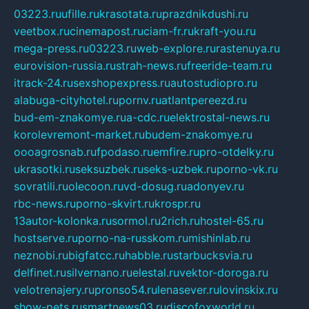
03223.ru
ufille.ru
krasotata.ru
prazdnikdushi.ru
veetbox.ru
cinemapost.ru
ciam-fr.ru
kraft-you.ru
mega-press.ru
03223.ru
web-explore.ru
rastenuya.ru
eurovision-russia.ru
strah-news.ru
freeride-team.ru
itrack-24.ru
sexshopexpress.ru
autostudiopro.ru
alabuga-cityhotel.ru
pornv.ru
atlantpereezd.ru
bud-em-znakomye.ru
a-cdc.ru
elektrostal-news.ru
korolevremont-market.ru
budem-znakomye.ru
oooagrosnab.ru
fpodaso.ru
emfire.ru
pro-otdelky.ru
ukrasotki.ru
seksuzbek.ru
seks-uzbek.ru
porno-vk.ru
sovratili.ru
olecoon.ru
vd-dosug.ru
adonyev.ru
rbc-news.ru
porno-skvirt.ru
krospr.ru
13autor-kolonka.ru
sormol.ru
2rich.ru
hostel-65.ru
hostserve.ru
porno-na-russkom.ru
mishinlab.ru
neznobi.ru
bigfatcc.ru
habble.ru
starbucksvia.ru
delfinet.ru
silvernano.ru
elestal.ru
vektor-doroga.ru
velotrenajery.ru
pronso54.ru
lenasever.ru
lovinskix.ru
show-pets.ru
smartnews03.ru
discofoxworld.ru