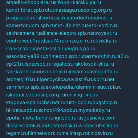
amadis-chocolate.ru
shkurki-karakulya.ru
kanotiforet.spb.ru
tutmassage.ru
ecolog.org.ru
praga.spb.ru
falcorussia.ru
autodoctorservis.ru
kamertondom.spb.ru
net-life.net.ru
avto-vozim.ru
sakhcamera.ru
alliance-electro.spb.ru
stroyavt.ru
controlweb1.ru
tdsak74.ru
kinzozo-ru.ru
kvotka.ru
iron-snab.ru
costa-bella.ru
eugrus.pp.ru
associaciya39.ru
primexpo.spb.ru
bezmorchin.ru
ia2.ru
cpt21.ru
ispecspb.ru
regahost.ru
kolosok-elita.ru
tae-kwon.ru
consrio.com.ru
insiam.ru
avegainfo.ru
archery161.ru
bigencyclica.ru
vlast16.ru
korru.net
sarmiento.spb.su
extelopedia.ru
lammin-suo.spb.ru
iskatour.spb.ru
snpi.org.ru
running-line.ru
krygeva-spa.ru
chel.net.ru
rust-loco.ru
dugshop.ru
hl-beta.spb.ru
school494.spb.ru
mymubaby.ru
epoha-metalband.ru
ngr.spb.ru
rusgosnews.com
dieselvostok.ru
24hostel.msk.ru
w-dev.ru
f-ship.ru
regsmi.ru
filmnetwork.ru
malinasp.ru
kinosvin.ru