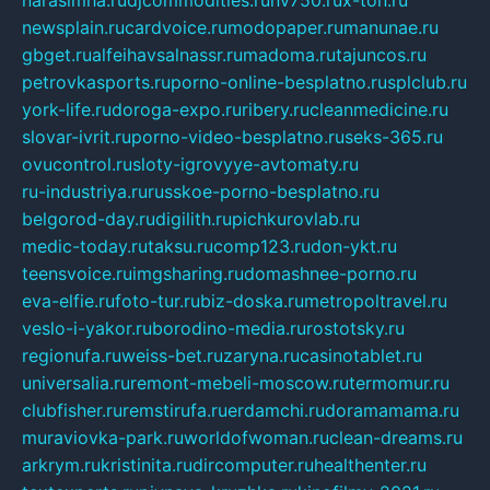
narasimha.ru
djcommodities.ru
nv750.ru
x-ton.ru
newsplain.ru
cardvoice.ru
modopaper.ru
manunae.ru
gbget.ru
alfeihavsalnassr.ru
madoma.ru
tajuncos.ru
petrovkasports.ru
porno-online-besplatno.ru
splclub.ru
york-life.ru
doroga-expo.ru
ribery.ru
cleanmedicine.ru
slovar-ivrit.ru
porno-video-besplatno.ru
seks-365.ru
ovucontrol.ru
sloty-igrovyye-avtomaty.ru
ru-industriya.ru
russkoe-porno-besplatno.ru
belgorod-day.ru
digilith.ru
pichkurovlab.ru
medic-today.ru
taksu.ru
comp123.ru
don-ykt.ru
teensvoice.ru
imgsharing.ru
domashnee-porno.ru
eva-elfie.ru
foto-tur.ru
biz-doska.ru
metropoltravel.ru
veslo-i-yakor.ru
borodino-media.ru
rostotsky.ru
regionufa.ru
weiss-bet.ru
zaryna.ru
casinotablet.ru
universalia.ru
remont-mebeli-moscow.ru
termomur.ru
clubfisher.ru
remstirufa.ru
erdamchi.ru
doramamama.ru
muraviovka-park.ru
worldofwoman.ru
clean-dreams.ru
arkrym.ru
kristinita.ru
dircomputer.ru
healthenter.ru