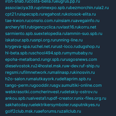
iron-snab.ru
costa-bella.ru
eugrus.pp.ru
associaciya39.ru
primexpo.spb.ru
bezmorchin.ru
ia2.ru
cpt21.ru
ispecspb.ru
regahost.ru
kolosok-elita.ru
tae-kwon.ru
consrio.com.ru
insiam.ru
avegainfo.ru
archery161.ru
bigencyclica.ru
vlast16.ru
korru.net
sarmiento.spb.su
extelopedia.ru
lammin-suo.spb.ru
iskatour.spb.ru
snpi.org.ru
running-line.ru
krygeva-spa.ru
chel.net.ru
rust-loco.ru
dugshop.ru
hl-beta.spb.ru
school494.spb.ru
mymubaby.ru
epoha-metalband.ru
ngr.spb.ru
rusgosnews.com
dieselvostok.ru
24hostel.msk.ru
w-dev.ru
f-ship.ru
regsmi.ru
filmnetwork.ru
malinasp.ru
kinosvin.ru
h2o-salon.ru
malutkayork.ru
deltaprim.spb.ru
tango-perm.ru
gooddir.ru
sgv.su
multiki-online.com
webkrasotki.com
cherinvest.ru
detskiy-ostrov.ru
ankou.spb.ru
alvesta1.ru
pdf-creator.ru
nix-files.org.ru
sakhatoday.ru
elektrikersymboler.ru
sputnikyes.ru
golf2club.msk.ru
aeforums.ru
zallclub.ru