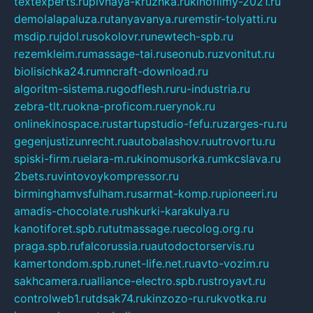
textexperts.ru
pivnaya-kruzhka.ru
kinofilmy-2021.ru
demolalapaluza.ru
tanyavanya.ru
remstir-tolyatti.ru
msdip.ru
jdol.ru
sokolovr.ru
newtech-spb.ru
rezemkleim.ru
massage-tai.ru
seonub.ru
zvonitut.ru
biolisichka24.ru
mncraft-download.ru
algoritm-sistema.ru
godflesh.ru
ru-industria.ru
zebra-tlt.ru
okna-proficom.ru
erynok.ru
onlinekinospace.ru
startupstudio-fefu.ru
zarges-ru.ru
gegenjustizunrecht.ru
autobalashov.ru
utrovortu.ru
spiski-firm.ru
elara-m.ru
kinomusorka.ru
mkcslava.ru
2bets.ru
vintovoykompressor.ru
birminghamvsfulham.ru
sarmat-komp.ru
pioneeri.ru
amadis-chocolate.ru
shkurki-karakulya.ru
kanotiforet.spb.ru
tutmassage.ru
ecolog.org.ru
praga.spb.ru
falcorussia.ru
autodoctorservis.ru
kamertondom.spb.ru
net-life.net.ru
avto-vozim.ru
sakhcamera.ru
alliance-electro.spb.ru
stroyavt.ru
controlweb1.ru
tdsak74.ru
kinzozo-ru.ru
kvotka.ru