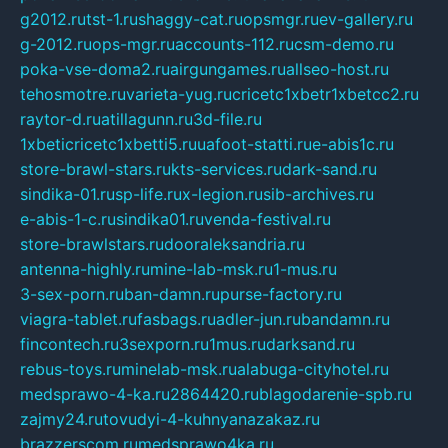
g2012.ru
tst-1.ru
shaggy-cat.ru
opsmgr.ru
ev-gallery.ru
g-2012.ru
ops-mgr.ru
accounts-112.ru
csm-demo.ru
poka-vse-doma2.ru
airgungames.ru
allseo-host.ru
tehosmotre.ru
varieta-yug.ru
cricetc1xbetr1xbetcc2.ru
raytor-d.ru
atillagunn.ru
3d-file.ru
1xbeticricetc1xbetti5.ru
uafoot-statti.ru
e-abis1c.ru
store-brawl-stars.ru
kts-services.ru
dark-sand.ru
sindika-01.ru
sp-life.ru
x-legion.ru
sib-archives.ru
e-abis-1-c.ru
sindika01.ru
venda-festival.ru
store-brawlstars.ru
dooraleksandria.ru
antenna-highly.ru
mine-lab-msk.ru
1-mus.ru
3-sex-porn.ru
ban-damn.ru
purse-factory.ru
viagra-tablet.ru
fasbags.ru
adler-jun.ru
bandamn.ru
fincontech.ru
3sexporn.ru
1mus.ru
darksand.ru
rebus-toys.ru
minelab-msk.ru
alabuga-cityhotel.ru
medsprawo-4-ka.ru
2864420.ru
blagodarenie-spb.ru
zajmy24.ru
tovudyi-4-kuhnyanazakaz.ru
brazzerscom.ru
medsprawo4ka.ru