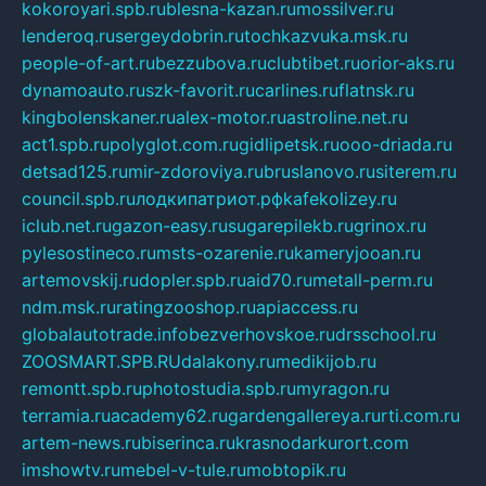
kokoroyari.spb.ru
blesna-kazan.ru
mossilver.ru
lenderoq.ru
sergeydobrin.ru
tochkazvuka.msk.ru
people-of-art.ru
bezzubova.ru
clubtibet.ru
orior-aks.ru
dynamoauto.ru
szk-favorit.ru
carlines.ru
flatnsk.ru
kingbolenskaner.ru
alex-motor.ru
astroline.net.ru
act1.spb.ru
polyglot.com.ru
gidlipetsk.ru
ooo-driada.ru
detsad125.ru
mir-zdoroviya.ru
bruslanovo.ru
siterem.ru
council.spb.ru
лодкипатриот.рф
kafekolizey.ru
iclub.net.ru
gazon-easy.ru
sugarepilekb.ru
grinox.ru
pylesostineco.ru
msts-ozarenie.ru
kameryjooan.ru
artemovskij.ru
dopler.spb.ru
aid70.ru
metall-perm.ru
ndm.msk.ru
ratingzooshop.ru
apiaccess.ru
globalautotrade.info
bezverhovskoe.ru
drsschool.ru
ZOOSMART.SPB.RU
dalakony.ru
medikijob.ru
remontt.spb.ru
photostudia.spb.ru
myragon.ru
terramia.ru
academy62.ru
gardengallereya.ru
rti.com.ru
artem-news.ru
biserinca.ru
krasnodarkurort.com
imshowtv.ru
mebel-v-tule.ru
mobtopik.ru