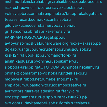
multimodal.msk.ru
habaigry.ru
haikko.ru
sobakopedia.ru
isz-fest.ru
ewnc.info
screensaver-clock.net.ru
volnav.spb.ru
comnat.ru
npf.net.ru
7bit.pp.ru
kalugatur.ru
tesiaes.ru
card.com.ru
kazanka.spb.ru
gildiya-kuznecov.ru
kameryboavision.ru
griffoncom.spb.ru
fabrika-emotsiy.ru
PARK-MATROSOVA.RU
agat.spb.ru
avtoyurist-moskva1.ru
hardware.org.ru
схема-авто.рф
dg-lab.ru
angrup.ru
recruiter.spb.ru
music8.spb.ru
krsk124.ru
kubok.spb.ru
romanofforex.ru
analitikaplus.ru
spyonline.ru
zosikamery.ru
sloboda-ural.pp.ru
AUTO-COM.SU
hohota.net
alimy.ru
online-z.com
aromat-vostoka.ru
otdelkaexp.ru
mobilvest.ru
bbd.net.ru
mebelshop.msk.ru
smp-forum.ru
bastion-td.ru
kosmoscreative.ru
avrmotors.ru
art-galadesign.ru
tiffany-c.ru
ecostep-samara.ru
d-p.spb.ru
галактика73.рф
sko.com.ru
davitamebel-spb.ru
fotsis.ru
tesiaes.ru