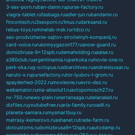
3-sex-porn.ru
ban-damn.ru
purse-factory.ru
viagra-tablet.ru
fasbags.ru
adler-jun.ru
bandamn.ru
fincontech.ru
3sexporn.ru
1mus.ru
darksand.ru
rebus-toys.ru
minelab-msk.ru
rtdco.ru
seo-prodvizhenie-sajtov-stroitelnyh-kompanij.ru
card-voice.ru
rulonnyygazon177.ru
snow-guard.ru
domizbrusa-9x12spb.ru
demaholding.ru
aalse.ru
a380club.ru
argentinamia.ru
perkoka.ru
movie-one.ru
perk-oka.ru
g-octopus.ru
sibarchives.ru
andreislyusar.ru
naruto-x.ru
pursefactory.ru
tor-lyubov-i-grom.ru
spayderhed-2022.ru
movieone.ru
evro-dez.ru
webamator.ru
ma-absolut1.ru
avtopomosch27.ru
nv-750.ru
news-plain.ru
nertansaga.ru
delanalad.ru
dizfiles.ru
youtubefree.ru
aria-family.ru
roadli.ru
planeta-samara.ru
mysmartbuy.ru
matrasy-kemerovo.ru
ashanet.ru
trade-farm.ru
dotcustoms.ru
domizbrusa9x12spb.ru
autodamp.ru