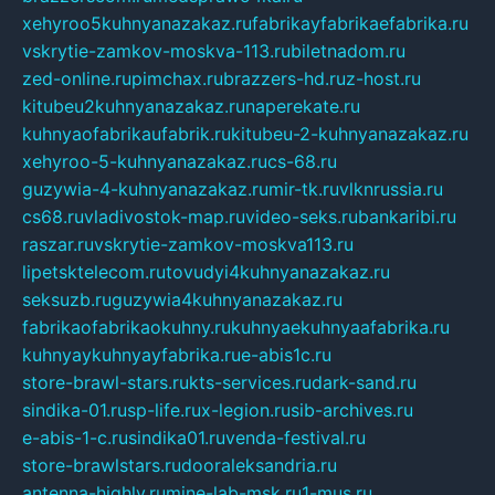
xehyroo5kuhnyanazakaz.ru
fabrikayfabrikaefabrika.ru
vskrytie-zamkov-moskva-113.ru
biletnadom.ru
zed-online.ru
pimchax.ru
brazzers-hd.ru
z-host.ru
kitubeu2kuhnyanazakaz.ru
naperekate.ru
kuhnyaofabrikaufabrik.ru
kitubeu-2-kuhnyanazakaz.ru
xehyroo-5-kuhnyanazakaz.ru
cs-68.ru
guzywia-4-kuhnyanazakaz.ru
mir-tk.ru
vlknrussia.ru
cs68.ru
vladivostok-map.ru
video-seks.ru
bankaribi.ru
raszar.ru
vskrytie-zamkov-moskva113.ru
lipetsktelecom.ru
tovudyi4kuhnyanazakaz.ru
seksuzb.ru
guzywia4kuhnyanazakaz.ru
fabrikaofabrikaokuhny.ru
kuhnyaekuhnyaafabrika.ru
kuhnyaykuhnyayfabrika.ru
e-abis1c.ru
store-brawl-stars.ru
kts-services.ru
dark-sand.ru
sindika-01.ru
sp-life.ru
x-legion.ru
sib-archives.ru
e-abis-1-c.ru
sindika01.ru
venda-festival.ru
store-brawlstars.ru
dooraleksandria.ru
antenna-highly.ru
mine-lab-msk.ru
1-mus.ru