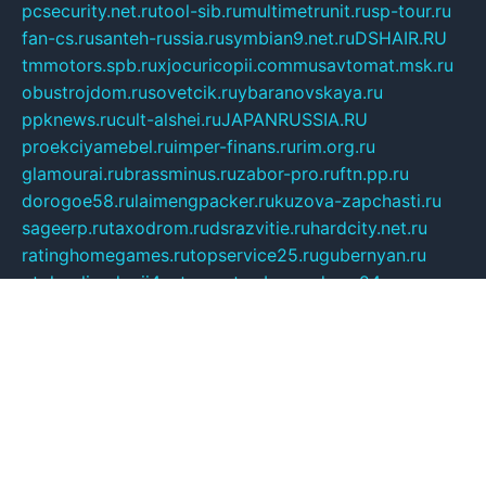
pcsecurity.net.ru
tool-sib.ru
multimetrunit.ru
sp-tour.ru
fan-cs.ru
santeh-russia.ru
symbian9.net.ru
DSHAIR.RU
tmmotors.spb.ru
xjocuricopii.com
musavtomat.msk.ru
obustrojdom.ru
sovetcik.ru
ybaranovskaya.ru
ppknews.ru
cult-alshei.ru
JAPANRUSSIA.RU
proekciyamebel.ru
imper-finans.ru
rim.org.ru
glamourai.ru
brassminus.ru
zabor-pro.ru
ftn.pp.ru
dorogoe58.ru
laimengpacker.ru
kuzova-zapchasti.ru
sageerp.ru
taxodrom.ru
dsrazvitie.ru
hardcity.net.ru
ratinghomegames.ru
topservice25.ru
gubernyan.ru
gtglasslined.ru
ii4.ru
tssport.spb.ru
andorra24.com
blackwallstreet.ru
oboimos.ru
optim-doors.com.ru
ikuch.ru
nycr.org.ru
npa21.ru
vremya-ch.spb.ru
desert000.ru
ivtorgi.ru
ifiori.ru
catalog-statei.ru
dcv.org.ru
spetsmaster174.ru
ipkameryhiseeu.ru
dum26.ru
ruspol.spb.ru
fr-opendp.ru
kam-solnyshko.ru
cheyenne-arapaho.ru
sevzapmetal.spb.ru
ted-lapidus.spb.ru
parasite-eliminator.ru