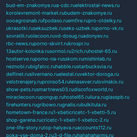
bud-em-znakomye.ru
a-cdc.ru
elektrostal-news.ru
korolevremont-market.ru
budem-znakomye.ru
oooagrosnab.ru
fpodaso.ru
emfire.ru
pro-otdelky.ru
ukrasotki.ru
seksuzbek.ru
seks-uzbek.ru
porno-vk.ru
sovratili.ru
olecoon.ru
vd-dosug.ru
adonyev.ru
rbc-news.ru
porno-skvirt.ru
krospr.ru
13autor-kolonka.ru
sormol.ru
2rich.ru
hostel-65.ru
hostserve.ru
porno-na-russkom.ru
mishinlab.ru
neznobi.ru
bigfatcc.ru
habble.ru
starbucksvia.ru
delfinet.ru
silvernano.ru
elestal.ru
vektor-doroga.ru
velotrenajery.ru
pronso54.ru
lenasever.ru
lovinskix.ru
show-pets.ru
smartnews03.ru
discofoxworld.ru
miraclecoon.ru
pongup.ru
hostel65.ru
liura.ru
glasspb.ru
firehunters.ru
gribowo.ru
gnalis.ru
bulkitula.ru
hometown-france.ru
1-xbeticricetc-1-xbetti-5.ru
shop-garena.ru
cricetc-1-xbetr-1-xbetcc-2.ru
one-life-story.ru
top-halyava.ru
accounts112.ru
poka-vse-doma-2.ru
3-d-file.ru
hahahaharms.ru