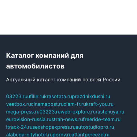
Каталог компаний для
автомобилистов
Актуальный каталог компаний по всей России
03223.ru
ufille.ru
krasotata.ru
prazdnikdushi.ru
veetbox.ru
cinemapost.ru
ciam-fr.ru
kraft-you.ru
mega-press.ru
03223.ru
web-explore.ru
rastenuya.ru
eurovision-russia.ru
strah-news.ru
freeride-team.ru
itrack-24.ru
sexshopexpress.ru
autostudiopro.ru
alabuga-cityhotel.ru
pornv.ru
atlantpereezd.ru