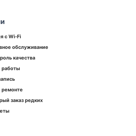
ми
 с Wi‑Fi
вное обслуживание
роль качества
е работы
запись
и ремонте
рый заказ редких
меты