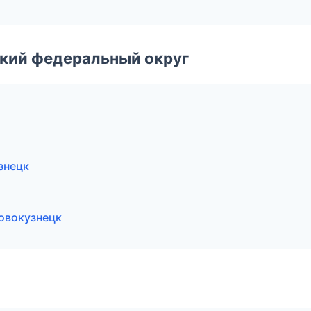
ский федеральный округ
знецк
овокузнецк