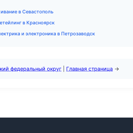
живание в Севастополь
етейлинг в Красноярск
лектрика и электроника в Петрозаводск
ский федеральный округ
|
Главная страница
→