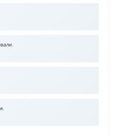
вали.
я.