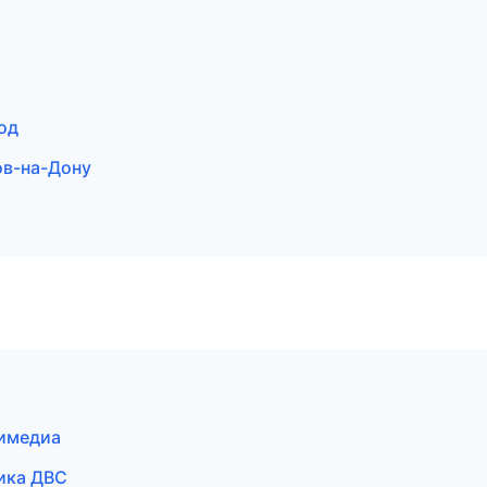
од
тов-на-Дону
тимедиа
тика ДВС