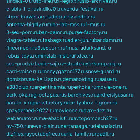
sindika-01.ru
sp-life.ru
x-legion.ru
sib-archives.ru
e-abis-1-c.ru
sindika01.ru
venda-festival.ru
store-brawlstars.ru
dooraleksandria.ru
antenna-highly.ru
mine-lab-msk.ru
1-mus.ru
3-sex-porn.ru
ban-damn.ru
purse-factory.ru
viagra-tablet.ru
fasbags.ru
adler-jun.ru
bandamn.ru
fincontech.ru
3sexporn.ru
1mus.ru
darksand.ru
rebus-toys.ru
minelab-msk.ru
rtdco.ru
seo-prodvizhenie-sajtov-stroitelnyh-kompanij.ru
card-voice.ru
rulonnyygazon177.ru
snow-guard.ru
domizbrusa-9x12spb.ru
demaholding.ru
aalse.ru
a380club.ru
argentinamia.ru
perkoka.ru
movie-one.ru
perk-oka.ru
g-octopus.ru
sibarchives.ru
andreislyusar.ru
naruto-x.ru
pursefactory.ru
tor-lyubov-i-grom.ru
spayderhed-2022.ru
movieone.ru
evro-dez.ru
webamator.ru
ma-absolut1.ru
avtopomosch27.ru
nv-750.ru
news-plain.ru
nertansaga.ru
delanalad.ru
dizfiles.ru
youtubefree.ru
aria-family.ru
roadli.ru