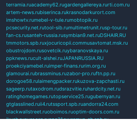
terramia.ru
academy62.ru
gardengallereya.ru
rti.com.ru
artem-news.ru
biserinca.ru
krasnodarkurort.com
imshowtv.ru
mebel-v-tule.ru
mobtopik.ru
pcsecurity.net.ru
tool-sib.ru
multimetrunit.ru
sp-tour.ru
fan-cs.ru
santeh-russia.ru
symbian9.net.ru
DSHAIR.RU
tmmotors.spb.ru
xjocuricopii.com
musavtomat.msk.ru
obustrojdom.ru
sovetcik.ru
ybaranovskaya.ru
ppknews.ru
cult-alshei.ru
JAPANRUSSIA.RU
proekciyamebel.ru
imper-finans.ru
rim.org.ru
glamourai.ru
brassminus.ru
zabor-pro.ru
ftn.pp.ru
dorogoe58.ru
laimengpacker.ru
kuzova-zapchasti.ru
sageerp.ru
taxodrom.ru
dsrazvitie.ru
hardcity.net.ru
ratinghomegames.ru
topservice25.ru
gubernyan.ru
gtglasslined.ru
ii4.ru
tssport.spb.ru
andorra24.com
blackwallstreet.ru
oboimos.ru
optim-doors.com.ru
ikuch.ru
nycr.org.ru
npa21.ru
vremya-ch.spb.ru
desert000.ru
ivtorgi.ru
ifiori.ru
catalog-statei.ru
dcv.org.ru
spetsmaster174.ru
ipkameryhiseeu.ru