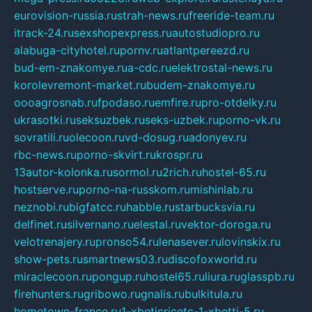
eurovision-russia.ru
strah-news.ru
freeride-team.ru
itrack-24.ru
sexshopexpress.ru
autostudiopro.ru
alabuga-cityhotel.ru
pornv.ru
atlantpereezd.ru
bud-em-znakomye.ru
a-cdc.ru
elektrostal-news.ru
korolevremont-market.ru
budem-znakomye.ru
oooagrosnab.ru
fpodaso.ru
emfire.ru
pro-otdelky.ru
ukrasotki.ru
seksuzbek.ru
seks-uzbek.ru
porno-vk.ru
sovratili.ru
olecoon.ru
vd-dosug.ru
adonyev.ru
rbc-news.ru
porno-skvirt.ru
krospr.ru
13autor-kolonka.ru
sormol.ru
2rich.ru
hostel-65.ru
hostserve.ru
porno-na-russkom.ru
mishinlab.ru
neznobi.ru
bigfatcc.ru
habble.ru
starbucksvia.ru
delfinet.ru
silvernano.ru
elestal.ru
vektor-doroga.ru
velotrenajery.ru
pronso54.ru
lenasever.ru
lovinskix.ru
show-pets.ru
smartnews03.ru
discofoxworld.ru
miraclecoon.ru
pongup.ru
hostel65.ru
liura.ru
glasspb.ru
firehunters.ru
gribowo.ru
gnalis.ru
bulkitula.ru
hometown-france.ru
1-xbeticricetc-1-xbetti-5.ru