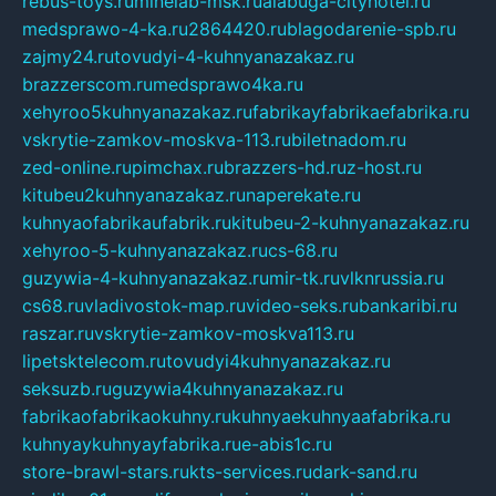
rebus-toys.ru
minelab-msk.ru
alabuga-cityhotel.ru
medsprawo-4-ka.ru
2864420.ru
blagodarenie-spb.ru
zajmy24.ru
tovudyi-4-kuhnyanazakaz.ru
brazzerscom.ru
medsprawo4ka.ru
xehyroo5kuhnyanazakaz.ru
fabrikayfabrikaefabrika.ru
vskrytie-zamkov-moskva-113.ru
biletnadom.ru
zed-online.ru
pimchax.ru
brazzers-hd.ru
z-host.ru
kitubeu2kuhnyanazakaz.ru
naperekate.ru
kuhnyaofabrikaufabrik.ru
kitubeu-2-kuhnyanazakaz.ru
xehyroo-5-kuhnyanazakaz.ru
cs-68.ru
guzywia-4-kuhnyanazakaz.ru
mir-tk.ru
vlknrussia.ru
cs68.ru
vladivostok-map.ru
video-seks.ru
bankaribi.ru
raszar.ru
vskrytie-zamkov-moskva113.ru
lipetsktelecom.ru
tovudyi4kuhnyanazakaz.ru
seksuzb.ru
guzywia4kuhnyanazakaz.ru
fabrikaofabrikaokuhny.ru
kuhnyaekuhnyaafabrika.ru
kuhnyaykuhnyayfabrika.ru
e-abis1c.ru
store-brawl-stars.ru
kts-services.ru
dark-sand.ru