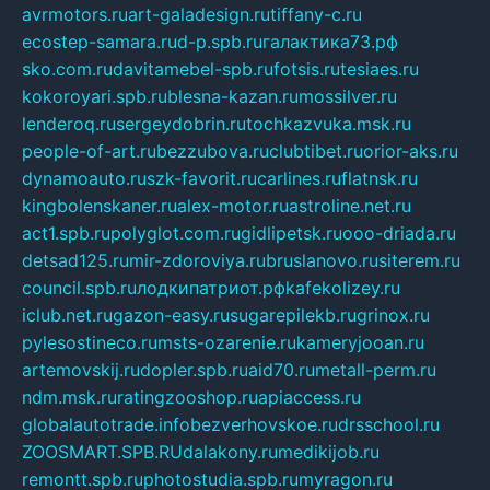
avrmotors.ru
art-galadesign.ru
tiffany-c.ru
ecostep-samara.ru
d-p.spb.ru
галактика73.рф
sko.com.ru
davitamebel-spb.ru
fotsis.ru
tesiaes.ru
kokoroyari.spb.ru
blesna-kazan.ru
mossilver.ru
lenderoq.ru
sergeydobrin.ru
tochkazvuka.msk.ru
people-of-art.ru
bezzubova.ru
clubtibet.ru
orior-aks.ru
dynamoauto.ru
szk-favorit.ru
carlines.ru
flatnsk.ru
kingbolenskaner.ru
alex-motor.ru
astroline.net.ru
act1.spb.ru
polyglot.com.ru
gidlipetsk.ru
ooo-driada.ru
detsad125.ru
mir-zdoroviya.ru
bruslanovo.ru
siterem.ru
council.spb.ru
лодкипатриот.рф
kafekolizey.ru
iclub.net.ru
gazon-easy.ru
sugarepilekb.ru
grinox.ru
pylesostineco.ru
msts-ozarenie.ru
kameryjooan.ru
artemovskij.ru
dopler.spb.ru
aid70.ru
metall-perm.ru
ndm.msk.ru
ratingzooshop.ru
apiaccess.ru
globalautotrade.info
bezverhovskoe.ru
drsschool.ru
ZOOSMART.SPB.RU
dalakony.ru
medikijob.ru
remontt.spb.ru
photostudia.spb.ru
myragon.ru