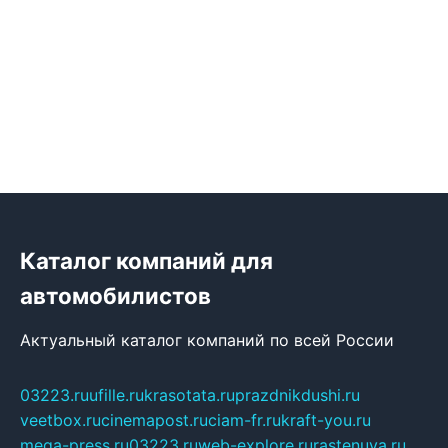
Каталог компаний для
автомобилистов
Актуальный каталог компаний по всей России
03223.ru
ufille.ru
krasotata.ru
prazdnikdushi.ru
veetbox.ru
cinemapost.ru
ciam-fr.ru
kraft-you.ru
mega-press.ru
03223.ru
web-explore.ru
rastenuya.ru