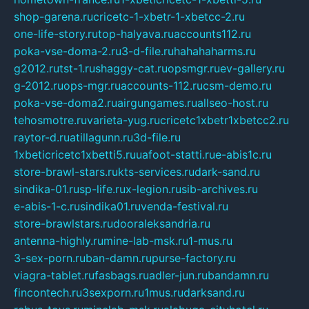
shop-garena.ru
cricetc-1-xbetr-1-xbetcc-2.ru
one-life-story.ru
top-halyava.ru
accounts112.ru
poka-vse-doma-2.ru
3-d-file.ru
hahahaharms.ru
g2012.ru
tst-1.ru
shaggy-cat.ru
opsmgr.ru
ev-gallery.ru
g-2012.ru
ops-mgr.ru
accounts-112.ru
csm-demo.ru
poka-vse-doma2.ru
airgungames.ru
allseo-host.ru
tehosmotre.ru
varieta-yug.ru
cricetc1xbetr1xbetcc2.ru
raytor-d.ru
atillagunn.ru
3d-file.ru
1xbeticricetc1xbetti5.ru
uafoot-statti.ru
e-abis1c.ru
store-brawl-stars.ru
kts-services.ru
dark-sand.ru
sindika-01.ru
sp-life.ru
x-legion.ru
sib-archives.ru
e-abis-1-c.ru
sindika01.ru
venda-festival.ru
store-brawlstars.ru
dooraleksandria.ru
antenna-highly.ru
mine-lab-msk.ru
1-mus.ru
3-sex-porn.ru
ban-damn.ru
purse-factory.ru
viagra-tablet.ru
fasbags.ru
adler-jun.ru
bandamn.ru
fincontech.ru
3sexporn.ru
1mus.ru
darksand.ru