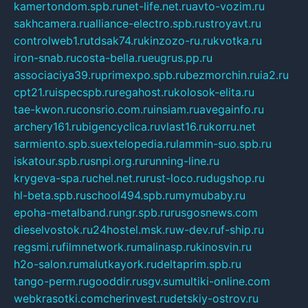
kamertondom.spb.ru
net-life.net.ru
avto-vozim.ru
sakhcamera.ru
alliance-electro.spb.ru
stroyavt.ru
controlweb1.ru
tdsak74.ru
kinzozo-ru.ru
kvotka.ru
iron-snab.ru
costa-bella.ru
eugrus.pp.ru
associaciya39.ru
primexpo.spb.ru
bezmorchin.ru
ia2.ru
cpt21.ru
ispecspb.ru
regahost.ru
kolosok-elita.ru
tae-kwon.ru
consrio.com.ru
insiam.ru
avegainfo.ru
archery161.ru
bigencyclica.ru
vlast16.ru
korru.net
sarmiento.spb.su
extelopedia.ru
lammin-suo.spb.ru
iskatour.spb.ru
snpi.org.ru
running-line.ru
krygeva-spa.ru
chel.net.ru
rust-loco.ru
dugshop.ru
hl-beta.spb.ru
school494.spb.ru
mymubaby.ru
epoha-metalband.ru
ngr.spb.ru
rusgosnews.com
dieselvostok.ru
24hostel.msk.ru
w-dev.ru
f-ship.ru
regsmi.ru
filmnetwork.ru
malinasp.ru
kinosvin.ru
h2o-salon.ru
malutkayork.ru
deltaprim.spb.ru
tango-perm.ru
gooddir.ru
sgv.su
multiki-online.com
webkrasotki.com
cherinvest.ru
detskiy-ostrov.ru