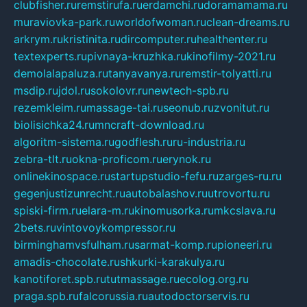
clubfisher.ru
remstirufa.ru
erdamchi.ru
doramamama.ru
muraviovka-park.ru
worldofwoman.ru
clean-dreams.ru
arkrym.ru
kristinita.ru
dircomputer.ru
healthenter.ru
textexperts.ru
pivnaya-kruzhka.ru
kinofilmy-2021.ru
demolalapaluza.ru
tanyavanya.ru
remstir-tolyatti.ru
msdip.ru
jdol.ru
sokolovr.ru
newtech-spb.ru
rezemkleim.ru
massage-tai.ru
seonub.ru
zvonitut.ru
biolisichka24.ru
mncraft-download.ru
algoritm-sistema.ru
godflesh.ru
ru-industria.ru
zebra-tlt.ru
okna-proficom.ru
erynok.ru
onlinekinospace.ru
startupstudio-fefu.ru
zarges-ru.ru
gegenjustizunrecht.ru
autobalashov.ru
utrovortu.ru
spiski-firm.ru
elara-m.ru
kinomusorka.ru
mkcslava.ru
2bets.ru
vintovoykompressor.ru
birminghamvsfulham.ru
sarmat-komp.ru
pioneeri.ru
amadis-chocolate.ru
shkurki-karakulya.ru
kanotiforet.spb.ru
tutmassage.ru
ecolog.org.ru
praga.spb.ru
falcorussia.ru
autodoctorservis.ru