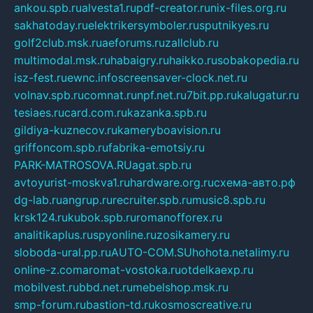
ankou.spb.ru
alvesta1.ru
pdf-creator.ru
nix-files.org.ru
sakhatoday.ru
elektrikersymboler.ru
sputnikyes.ru
golf2club.msk.ru
aeforums.ru
zallclub.ru
multimodal.msk.ru
habaigry.ru
haikko.ru
sobakopedia.ru
isz-fest.ru
ewnc.info
screensaver-clock.net.ru
volnav.spb.ru
comnat.ru
npf.net.ru
7bit.pp.ru
kalugatur.ru
tesiaes.ru
card.com.ru
kazanka.spb.ru
gildiya-kuznecov.ru
kameryboavision.ru
griffoncom.spb.ru
fabrika-emotsiy.ru
PARK-MATROSOVA.RU
agat.spb.ru
avtoyurist-moskva1.ru
hardware.org.ru
схема-авто.рф
dg-lab.ru
angrup.ru
recruiter.spb.ru
music8.spb.ru
krsk124.ru
kubok.spb.ru
romanofforex.ru
analitikaplus.ru
spyonline.ru
zosikamery.ru
sloboda-ural.pp.ru
AUTO-COM.SU
hohota.net
alimy.ru
online-z.com
aromat-vostoka.ru
otdelkaexp.ru
mobilvest.ru
bbd.net.ru
mebelshop.msk.ru
smp-forum.ru
bastion-td.ru
kosmoscreative.ru