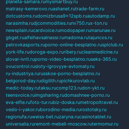
planeta-samara.ru
mysmartbuy.ru
matrasy-kemerovo.ru
ashanet.ru
trade-farm.ru
dotcustoms.ru
domizbrusa9x12spb.ru
autodamp.ru
narasimha.ru
djcommodities.ru
nv750.ru
x-ton.ru
newsplain.ru
cardvoice.ru
modopaper.ru
manunae.ru
gbget.ru
alfeihavsalnassr.ru
madoma.ru
tajuncos.ru
petrovkasports.ru
porno-online-besplatno.ru
splclub.ru
york-life.ru
doroga-expo.ru
ribery.ru
cleanmedicine.ru
slovar-ivrit.ru
porno-video-besplatno.ru
seks-365.ru
ovucontrol.ru
sloty-igrovyye-avtomaty.ru
ru-industriya.ru
russkoe-porno-besplatno.ru
belgorod-day.ru
digilith.ru
pichkurovlab.ru
medic-today.ru
taksu.ru
comp123.ru
don-ykt.ru
teensvoice.ru
imgsharing.ru
domashnee-porno.ru
eva-elfie.ru
foto-tur.ru
biz-doska.ru
metropoltravel.ru
veslo-i-yakor.ru
borodino-media.ru
rostotsky.ru
regionufa.ru
weiss-bet.ru
zaryna.ru
casinotablet.ru
universalia.ru
remont-mebeli-moscow.ru
termomur.ru