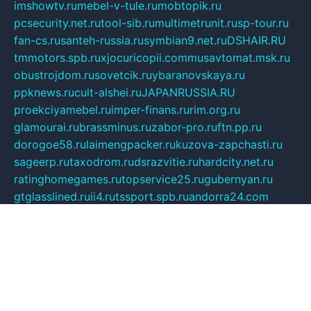
imshowtv.ru
mebel-v-tule.ru
mobtopik.ru
pcsecurity.net.ru
tool-sib.ru
multimetrunit.ru
sp-tour.ru
fan-cs.ru
santeh-russia.ru
symbian9.net.ru
DSHAIR.RU
tmmotors.spb.ru
xjocuricopii.com
musavtomat.msk.ru
obustrojdom.ru
sovetcik.ru
ybaranovskaya.ru
ppknews.ru
cult-alshei.ru
JAPANRUSSIA.RU
proekciyamebel.ru
imper-finans.ru
rim.org.ru
glamourai.ru
brassminus.ru
zabor-pro.ru
ftn.pp.ru
dorogoe58.ru
laimengpacker.ru
kuzova-zapchasti.ru
sageerp.ru
taxodrom.ru
dsrazvitie.ru
hardcity.net.ru
ratinghomegames.ru
topservice25.ru
gubernyan.ru
gtglasslined.ru
ii4.ru
tssport.spb.ru
andorra24.com
blackwallstreet.ru
oboimos.ru
optim-doors.com.ru
ikuch.ru
nycr.org.ru
npa21.ru
vremya-ch.spb.ru
desert000.ru
ivtorgi.ru
ifiori.ru
catalog-statei.ru
dcv.org.ru
spetsmaster174.ru
ipkameryhiseeu.ru
dum26.ru
ruspol.spb.ru
fr-opendp.ru
kam-solnyshko.ru
cheyenne-arapaho.ru
sevzapmetal.spb.ru