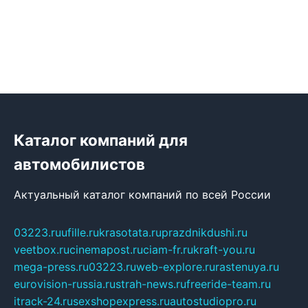
Каталог компаний для
автомобилистов
Актуальный каталог компаний по всей России
03223.ru
ufille.ru
krasotata.ru
prazdnikdushi.ru
veetbox.ru
cinemapost.ru
ciam-fr.ru
kraft-you.ru
mega-press.ru
03223.ru
web-explore.ru
rastenuya.ru
eurovision-russia.ru
strah-news.ru
freeride-team.ru
itrack-24.ru
sexshopexpress.ru
autostudiopro.ru