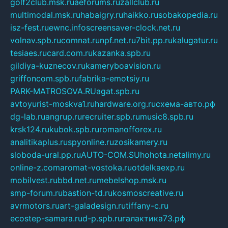
golf2club.msk.ru
aeforums.ru
zallclub.ru
multimodal.msk.ru
habaigry.ru
haikko.ru
sobakopedia.ru
isz-fest.ru
ewnc.info
screensaver-clock.net.ru
volnav.spb.ru
comnat.ru
npf.net.ru
7bit.pp.ru
kalugatur.ru
tesiaes.ru
card.com.ru
kazanka.spb.ru
gildiya-kuznecov.ru
kameryboavision.ru
griffoncom.spb.ru
fabrika-emotsiy.ru
PARK-MATROSOVA.RU
agat.spb.ru
avtoyurist-moskva1.ru
hardware.org.ru
схема-авто.рф
dg-lab.ru
angrup.ru
recruiter.spb.ru
music8.spb.ru
krsk124.ru
kubok.spb.ru
romanofforex.ru
analitikaplus.ru
spyonline.ru
zosikamery.ru
sloboda-ural.pp.ru
AUTO-COM.SU
hohota.net
alimy.ru
online-z.com
aromat-vostoka.ru
otdelkaexp.ru
mobilvest.ru
bbd.net.ru
mebelshop.msk.ru
smp-forum.ru
bastion-td.ru
kosmoscreative.ru
avrmotors.ru
art-galadesign.ru
tiffany-c.ru
ecostep-samara.ru
d-p.spb.ru
галактика73.рф