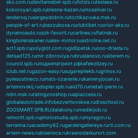
sko.com.ru
davitamebel-spb.ru
fotsis.ru
tesiaes.ru
kokoroyari.spb.ru
blesna-kazan.ru
mossilver.ru
lenderoq.ru
sergeydobrin.ru
tochkazvuka.msk.ru
people-of-art.ru
bezzubova.ru
clubtibet.ru
orior-aks.ru
dynamoauto.ru
szk-favorit.ru
carlines.ru
flatnsk.ru
kingbolenskaner.ru
alex-motor.ru
astroline.net.ru
act1.spb.ru
polyglot.com.ru
gidlipetsk.ru
ooo-driada.ru
detsad125.ru
mir-zdoroviya.ru
bruslanovo.ru
siterem.ru
council.spb.ru
лодкипатриот.рф
kafekolizey.ru
iclub.net.ru
gazon-easy.ru
sugarepilekb.ru
grinox.ru
pylesostineco.ru
msts-ozarenie.ru
kameryjooan.ru
artemovskij.ru
dopler.spb.ru
aid70.ru
metall-perm.ru
ndm.msk.ru
ratingzooshop.ru
apiaccess.ru
globalautotrade.info
bezverhovskoe.ru
drsschool.ru
ZOOSMART.SPB.RU
dalakony.ru
medikijob.ru
remontt.spb.ru
photostudia.spb.ru
myragon.ru
terramia.ru
academy62.ru
gardengallereya.ru
rti.com.ru
artem-news.ru
biserinca.ru
krasnodarkurort.com