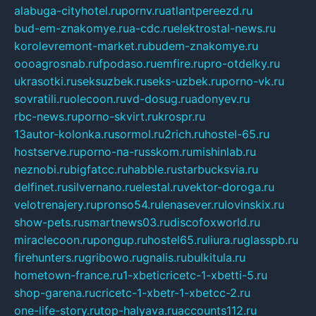
alabuga-cityhotel.ru
pornv.ru
atlantpereezd.ru
bud-em-znakomye.ru
a-cdc.ru
elektrostal-news.ru
korolevremont-market.ru
budem-znakomye.ru
oooagrosnab.ru
fpodaso.ru
emfire.ru
pro-otdelky.ru
ukrasotki.ru
seksuzbek.ru
seks-uzbek.ru
porno-vk.ru
sovratili.ru
olecoon.ru
vd-dosug.ru
adonyev.ru
rbc-news.ru
porno-skvirt.ru
krospr.ru
13autor-kolonka.ru
sormol.ru
2rich.ru
hostel-65.ru
hostserve.ru
porno-na-russkom.ru
mishinlab.ru
neznobi.ru
bigfatcc.ru
habble.ru
starbucksvia.ru
delfinet.ru
silvernano.ru
elestal.ru
vektor-doroga.ru
velotrenajery.ru
pronso54.ru
lenasever.ru
lovinskix.ru
show-pets.ru
smartnews03.ru
discofoxworld.ru
miraclecoon.ru
pongup.ru
hostel65.ru
liura.ru
glasspb.ru
firehunters.ru
gribowo.ru
gnalis.ru
bulkitula.ru
hometown-france.ru
1-xbeticricetc-1-xbetti-5.ru
shop-garena.ru
cricetc-1-xbetr-1-xbetcc-2.ru
one-life-story.ru
top-halyava.ru
accounts112.ru