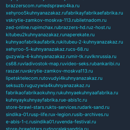
brazzerscom.ru
medsprawo4ka.ru
xehyroo5kuhnyanazakaz.ru
fabrikayfabrikaefabrika.ru
vskrytie-zamkov-moskva-113.ru
biletnadom.ru
zed-online.ru
pimchax.ru
brazzers-hd.ru
z-host.ru
kitubeu2kuhnyanazakaz.ru
naperekate.ru
kuhnyaofabrikaufabrik.ru
kitubeu-2-kuhnyanazakaz.ru
xehyroo-5-kuhnyanazakaz.ru
cs-68.ru
guzywia-4-kuhnyanazakaz.ru
mir-tk.ru
vlknrussia.ru
cs68.ru
vladivostok-map.ru
video-seks.ru
bankaribi.ru
raszar.ru
vskrytie-zamkov-moskva113.ru
lipetsktelecom.ru
tovudyi4kuhnyanazakaz.ru
seksuzb.ru
guzywia4kuhnyanazakaz.ru
fabrikaofabrikaokuhny.ru
kuhnyaekuhnyaafabrika.ru
kuhnyaykuhnyayfabrika.ru
e-abis1c.ru
store-brawl-stars.ru
kts-services.ru
dark-sand.ru
sindika-01.ru
sp-life.ru
x-legion.ru
sib-archives.ru
e-abis-1-c.ru
sindika01.ru
venda-festival.ru
store-brawlstars.ru
dooraleksandria.ru