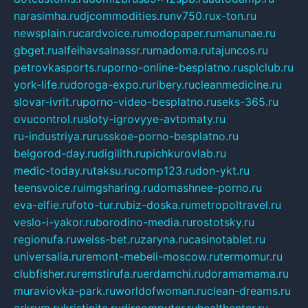
narasimha.ru
djcommodities.ru
nv750.ru
x-ton.ru
newsplain.ru
cardvoice.ru
modopaper.ru
manunae.ru
gbget.ru
alfeihavsalnassr.ru
madoma.ru
tajuncos.ru
petrovkasports.ru
porno-online-besplatno.ru
splclub.ru
york-life.ru
doroga-expo.ru
ribery.ru
cleanmedicine.ru
slovar-ivrit.ru
porno-video-besplatno.ru
seks-365.ru
ovucontrol.ru
sloty-igrovyye-avtomaty.ru
ru-industriya.ru
russkoe-porno-besplatno.ru
belgorod-day.ru
digilith.ru
pichkurovlab.ru
medic-today.ru
taksu.ru
comp123.ru
don-ykt.ru
teensvoice.ru
imgsharing.ru
domashnee-porno.ru
eva-elfie.ru
foto-tur.ru
biz-doska.ru
metropoltravel.ru
veslo-i-yakor.ru
borodino-media.ru
rostotsky.ru
regionufa.ru
weiss-bet.ru
zaryna.ru
casinotablet.ru
universalia.ru
remont-mebeli-moscow.ru
termomur.ru
clubfisher.ru
remstirufa.ru
erdamchi.ru
doramamama.ru
muraviovka-park.ru
worldofwoman.ru
clean-dreams.ru
arkrym.ru
kristinita.ru
dircomputer.ru
healthenter.ru