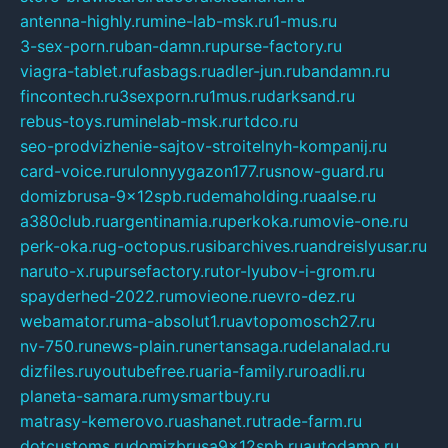
antenna-highly.ru
mine-lab-msk.ru
1-mus.ru
3-sex-porn.ru
ban-damn.ru
purse-factory.ru
viagra-tablet.ru
fasbags.ru
adler-jun.ru
bandamn.ru
fincontech.ru
3sexporn.ru
1mus.ru
darksand.ru
rebus-toys.ru
minelab-msk.ru
rtdco.ru
seo-prodvizhenie-sajtov-stroitelnyh-kompanij.ru
card-voice.ru
rulonnyygazon177.ru
snow-guard.ru
domizbrusa-9x12spb.ru
demaholding.ru
aalse.ru
a380club.ru
argentinamia.ru
perkoka.ru
movie-one.ru
perk-oka.ru
g-octopus.ru
sibarchives.ru
andreislyusar.ru
naruto-x.ru
pursefactory.ru
tor-lyubov-i-grom.ru
spayderhed-2022.ru
movieone.ru
evro-dez.ru
webamator.ru
ma-absolut1.ru
avtopomosch27.ru
nv-750.ru
news-plain.ru
nertansaga.ru
delanalad.ru
dizfiles.ru
youtubefree.ru
aria-family.ru
roadli.ru
planeta-samara.ru
mysmartbuy.ru
matrasy-kemerovo.ru
ashanet.ru
trade-farm.ru
dotcustoms.ru
domizbrusa9x12spb.ru
autodamp.ru