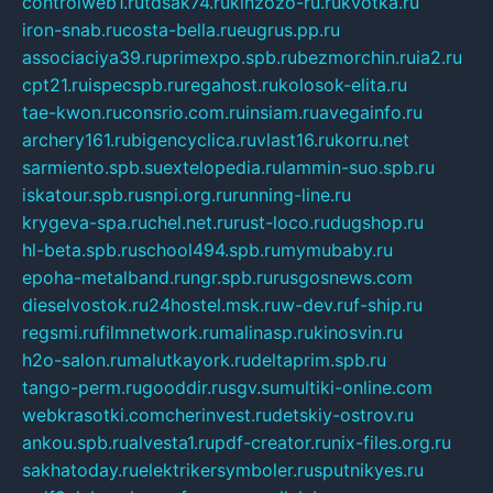
controlweb1.ru
tdsak74.ru
kinzozo-ru.ru
kvotka.ru
iron-snab.ru
costa-bella.ru
eugrus.pp.ru
associaciya39.ru
primexpo.spb.ru
bezmorchin.ru
ia2.ru
cpt21.ru
ispecspb.ru
regahost.ru
kolosok-elita.ru
tae-kwon.ru
consrio.com.ru
insiam.ru
avegainfo.ru
archery161.ru
bigencyclica.ru
vlast16.ru
korru.net
sarmiento.spb.su
extelopedia.ru
lammin-suo.spb.ru
iskatour.spb.ru
snpi.org.ru
running-line.ru
krygeva-spa.ru
chel.net.ru
rust-loco.ru
dugshop.ru
hl-beta.spb.ru
school494.spb.ru
mymubaby.ru
epoha-metalband.ru
ngr.spb.ru
rusgosnews.com
dieselvostok.ru
24hostel.msk.ru
w-dev.ru
f-ship.ru
regsmi.ru
filmnetwork.ru
malinasp.ru
kinosvin.ru
h2o-salon.ru
malutkayork.ru
deltaprim.spb.ru
tango-perm.ru
gooddir.ru
sgv.su
multiki-online.com
webkrasotki.com
cherinvest.ru
detskiy-ostrov.ru
ankou.spb.ru
alvesta1.ru
pdf-creator.ru
nix-files.org.ru
sakhatoday.ru
elektrikersymboler.ru
sputnikyes.ru