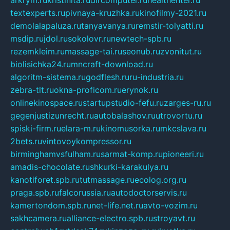
textexperts.ru
pivnaya-kruzhka.ru
kinofilmy-2021.ru
demolalapaluza.ru
tanyavanya.ru
remstir-tolyatti.ru
msdip.ru
jdol.ru
sokolovr.ru
newtech-spb.ru
rezemkleim.ru
massage-tai.ru
seonub.ru
zvonitut.ru
biolisichka24.ru
mncraft-download.ru
algoritm-sistema.ru
godflesh.ru
ru-industria.ru
zebra-tlt.ru
okna-proficom.ru
erynok.ru
onlinekinospace.ru
startupstudio-fefu.ru
zarges-ru.ru
gegenjustizunrecht.ru
autobalashov.ru
utrovortu.ru
spiski-firm.ru
elara-m.ru
kinomusorka.ru
mkcslava.ru
2bets.ru
vintovoykompressor.ru
birminghamvsfulham.ru
sarmat-komp.ru
pioneeri.ru
amadis-chocolate.ru
shkurki-karakulya.ru
kanotiforet.spb.ru
tutmassage.ru
ecolog.org.ru
praga.spb.ru
falcorussia.ru
autodoctorservis.ru
kamertondom.spb.ru
net-life.net.ru
avto-vozim.ru
sakhcamera.ru
alliance-electro.spb.ru
stroyavt.ru