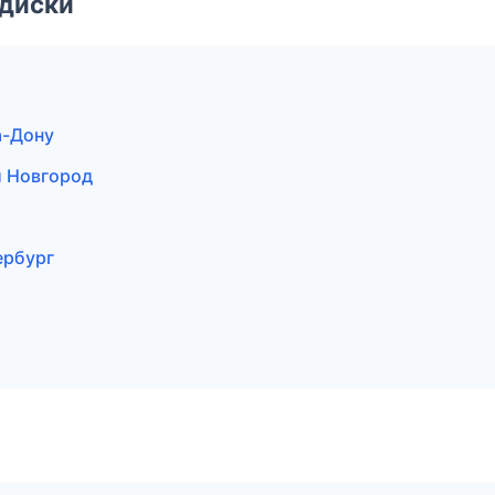
 диски
а-Дону
й Новгород
ербург