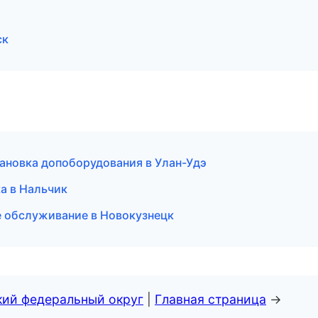
ск
ановка допоборудования в Улан-Удэ
ка в Нальчик
е обслуживание в Новокузнецк
кий федеральный округ
|
Главная страница
→