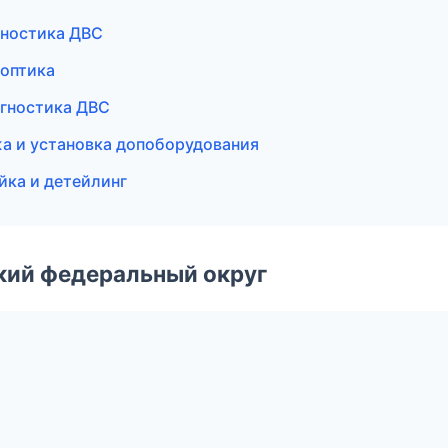
гностика ДВС
 оптика
агностика ДВС
а и установка допоборудования
йка и детейлинг
ский федеральный округ