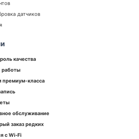
нтов
ибровка датчиков
я
ми
роль качества
е работы
м премиум-класса
запись
меты
вное обслуживание
рый заказ редких
 с Wi‑Fi