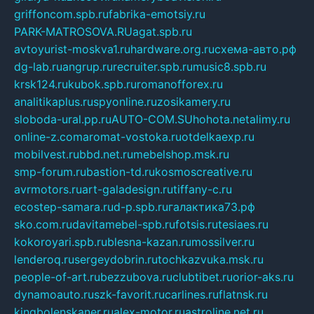
griffoncom.spb.ru
fabrika-emotsiy.ru
PARK-MATROSOVA.RU
agat.spb.ru
avtoyurist-moskva1.ru
hardware.org.ru
схема-авто.рф
dg-lab.ru
angrup.ru
recruiter.spb.ru
music8.spb.ru
krsk124.ru
kubok.spb.ru
romanofforex.ru
analitikaplus.ru
spyonline.ru
zosikamery.ru
sloboda-ural.pp.ru
AUTO-COM.SU
hohota.net
alimy.ru
online-z.com
aromat-vostoka.ru
otdelkaexp.ru
mobilvest.ru
bbd.net.ru
mebelshop.msk.ru
smp-forum.ru
bastion-td.ru
kosmoscreative.ru
avrmotors.ru
art-galadesign.ru
tiffany-c.ru
ecostep-samara.ru
d-p.spb.ru
галактика73.рф
sko.com.ru
davitamebel-spb.ru
fotsis.ru
tesiaes.ru
kokoroyari.spb.ru
blesna-kazan.ru
mossilver.ru
lenderoq.ru
sergeydobrin.ru
tochkazvuka.msk.ru
people-of-art.ru
bezzubova.ru
clubtibet.ru
orior-aks.ru
dynamoauto.ru
szk-favorit.ru
carlines.ru
flatnsk.ru
kingbolenskaner.ru
alex-motor.ru
astroline.net.ru