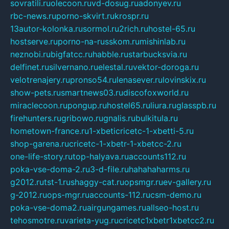
sovratili.ru
olecoon.ru
vd-dosug.ru
adonyev.ru
rbc-news.ru
porno-skvirt.ru
krospr.ru
13autor-kolonka.ru
sormol.ru
2rich.ru
hostel-65.ru
hostserve.ru
porno-na-russkom.ru
mishinlab.ru
neznobi.ru
bigfatcc.ru
habble.ru
starbucksvia.ru
delfinet.ru
silvernano.ru
elestal.ru
vektor-doroga.ru
velotrenajery.ru
pronso54.ru
lenasever.ru
lovinskix.ru
show-pets.ru
smartnews03.ru
discofoxworld.ru
miraclecoon.ru
pongup.ru
hostel65.ru
liura.ru
glasspb.ru
firehunters.ru
gribowo.ru
gnalis.ru
bulkitula.ru
hometown-france.ru
1-xbeticricetc-1-xbetti-5.ru
shop-garena.ru
cricetc-1-xbetr-1-xbetcc-2.ru
one-life-story.ru
top-halyava.ru
accounts112.ru
poka-vse-doma-2.ru
3-d-file.ru
hahahaharms.ru
g2012.ru
tst-1.ru
shaggy-cat.ru
opsmgr.ru
ev-gallery.ru
g-2012.ru
ops-mgr.ru
accounts-112.ru
csm-demo.ru
poka-vse-doma2.ru
airgungames.ru
allseo-host.ru
tehosmotre.ru
varieta-yug.ru
cricetc1xbetr1xbetcc2.ru