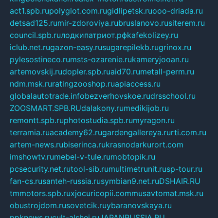
act1.spb.ru
polyglot.com.ru
gidlipetsk.ru
ooo-driada.ru
detsad125.ru
mir-zdoroviya.ru
bruslanovo.ru
siterem.ru
council.spb.ru
лодкипатриот.рф
kafekolizey.ru
iclub.net.ru
gazon-easy.ru
sugarepilekb.ru
grinox.ru
pylesostineco.ru
msts-ozarenie.ru
kameryjooan.ru
artemovskij.ru
dopler.spb.ru
aid70.ru
metall-perm.ru
ndm.msk.ru
ratingzooshop.ru
apiaccess.ru
globalautotrade.info
bezverhovskoe.ru
drsschool.ru
ZOOSMART.SPB.RU
dalakony.ru
medikijob.ru
remontt.spb.ru
photostudia.spb.ru
myragon.ru
terramia.ru
academy62.ru
gardengallereya.ru
rti.com.ru
artem-news.ru
biserinca.ru
krasnodarkurort.com
imshowtv.ru
mebel-v-tule.ru
mobtopik.ru
pcsecurity.net.ru
tool-sib.ru
multimetrunit.ru
sp-tour.ru
fan-cs.ru
santeh-russia.ru
symbian9.net.ru
DSHAIR.RU
tmmotors.spb.ru
xjocuricopii.com
musavtomat.msk.ru
obustrojdom.ru
sovetcik.ru
ybaranovskaya.ru
ppknews.ru
cult-alshei.ru
JAPANRUSSIA.RU