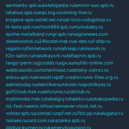
sarmiento.spb.su
extelopedia.ru
lammin-suo.spb.ru
iskatour.spb.ru
snpi.org.ru
running-line.ru
krygeva-spa.ru
chel.net.ru
rust-loco.ru
dugshop.ru
hl-beta.spb.ru
school494.spb.ru
mymubaby.ru
epoha-metalband.ru
ngr.spb.ru
rusgosnews.com
dieselvostok.ru
24hostel.msk.ru
w-dev.ru
f-ship.ru
regsmi.ru
filmnetwork.ru
malinasp.ru
kinosvin.ru
h2o-salon.ru
malutkayork.ru
deltaprim.spb.ru
tango-perm.ru
gooddir.ru
sgv.su
multiki-online.com
webkrasotki.com
cherinvest.ru
detskiy-ostrov.ru
ankou.spb.ru
alvesta1.ru
pdf-creator.ru
nix-files.org.ru
sakhatoday.ru
elektrikersymboler.ru
sputnikyes.ru
golf2club.msk.ru
aeforums.ru
zallclub.ru
multimodal.msk.ru
habaigry.ru
haikko.ru
sobakopedia.ru
isz-fest.ru
ewnc.info
screensaver-clock.net.ru
volnav.spb.ru
comnat.ru
npf.net.ru
7bit.pp.ru
kalugatur.ru
tesiaes.ru
card.com.ru
kazanka.spb.ru
gildiya-kuznecov.ru
kameryboavision.ru