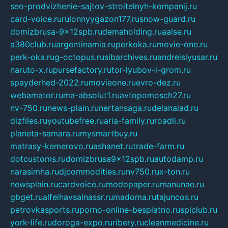
seo-prodvizhenie-sajtov-stroitelnyh-kompanij.ru
card-voice.ru
rulonnyygazon177.ru
snow-guard.ru
domizbrusa-9x12spb.ru
demaholding.ru
aalse.ru
a380club.ru
argentinamia.ru
perkoka.ru
movie-one.ru
perk-oka.ru
g-octopus.ru
sibarchives.ru
andreislyusar.ru
naruto-x.ru
pursefactory.ru
tor-lyubov-i-grom.ru
spayderhed-2022.ru
movieone.ru
evro-dez.ru
webamator.ru
ma-absolut1.ru
avtopomosch27.ru
nv-750.ru
news-plain.ru
nertansaga.ru
delanalad.ru
dizfiles.ru
youtubefree.ru
aria-family.ru
roadli.ru
planeta-samara.ru
mysmartbuy.ru
matrasy-kemerovo.ru
ashanet.ru
trade-farm.ru
dotcustoms.ru
domizbrusa9x12spb.ru
autodamp.ru
narasimha.ru
djcommodities.ru
nv750.ru
x-ton.ru
newsplain.ru
cardvoice.ru
modopaper.ru
manunae.ru
gbget.ru
alfeihavsalnassr.ru
madoma.ru
tajuncos.ru
petrovkasports.ru
porno-online-besplatno.ru
splclub.ru
york-life.ru
doroga-expo.ru
ribery.ru
cleanmedicine.ru