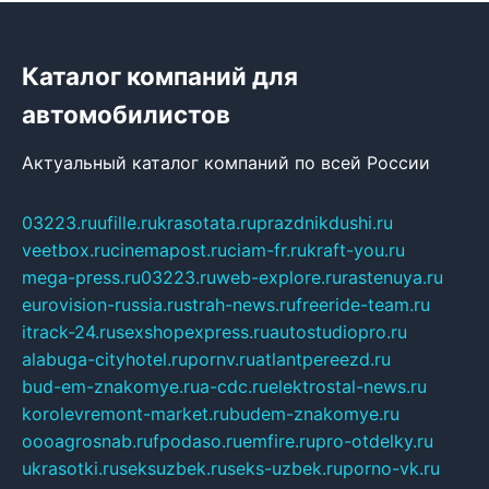
Каталог компаний для
автомобилистов
Актуальный каталог компаний по всей России
03223.ru
ufille.ru
krasotata.ru
prazdnikdushi.ru
veetbox.ru
cinemapost.ru
ciam-fr.ru
kraft-you.ru
mega-press.ru
03223.ru
web-explore.ru
rastenuya.ru
eurovision-russia.ru
strah-news.ru
freeride-team.ru
itrack-24.ru
sexshopexpress.ru
autostudiopro.ru
alabuga-cityhotel.ru
pornv.ru
atlantpereezd.ru
bud-em-znakomye.ru
a-cdc.ru
elektrostal-news.ru
korolevremont-market.ru
budem-znakomye.ru
oooagrosnab.ru
fpodaso.ru
emfire.ru
pro-otdelky.ru
ukrasotki.ru
seksuzbek.ru
seks-uzbek.ru
porno-vk.ru