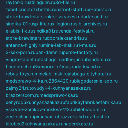
raytor-d.ru
atillagunn.ru
3d-file.ru
1xbeticricetc1xbetti5.ru
uafoot-statti.ru
e-abis1c.ru
store-brawl-stars.ru
kts-services.ru
dark-sand.ru
sindika-01.ru
sp-life.ru
x-legion.ru
sib-archives.ru
e-abis-1-c.ru
sindika01.ru
venda-festival.ru
store-brawlstars.ru
dooraleksandria.ru
antenna-highly.ru
mine-lab-msk.ru
1-mus.ru
3-sex-porn.ru
ban-damn.ru
purse-factory.ru
viagra-tablet.ru
fasbags.ru
adler-jun.ru
bandamn.ru
fincontech.ru
3sexporn.ru
1mus.ru
darksand.ru
rebus-toys.ru
minelab-msk.ru
alabuga-cityhotel.ru
medsprawo-4-ka.ru
2864420.ru
blagodarenie-spb.ru
zajmy24.ru
tovudyi-4-kuhnyanazakaz.ru
brazzerscom.ru
medsprawo4ka.ru
xehyroo5kuhnyanazakaz.ru
fabrikayfabrikaefabrika.ru
vskrytie-zamkov-moskva-113.ru
biletnadom.ru
zed-online.ru
pimchax.ru
brazzers-hd.ru
z-host.ru
kitubeu2kuhnyanazakaz.ru
naperekate.ru