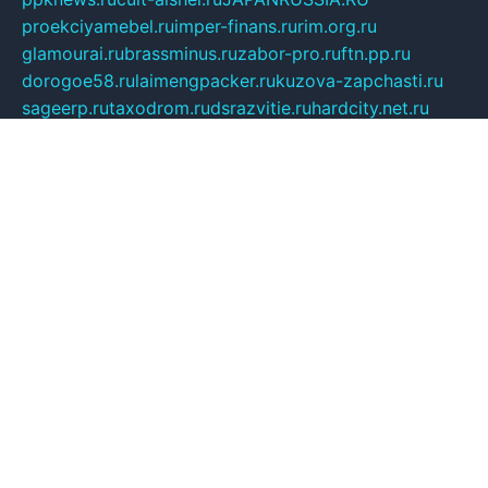
proekciyamebel.ru
imper-finans.ru
rim.org.ru
glamourai.ru
brassminus.ru
zabor-pro.ru
ftn.pp.ru
dorogoe58.ru
laimengpacker.ru
kuzova-zapchasti.ru
sageerp.ru
taxodrom.ru
dsrazvitie.ru
hardcity.net.ru
ratinghomegames.ru
topservice25.ru
gubernyan.ru
gtglasslined.ru
ii4.ru
tssport.spb.ru
andorra24.com
blackwallstreet.ru
oboimos.ru
optim-doors.com.ru
ikuch.ru
nycr.org.ru
npa21.ru
vremya-ch.spb.ru
desert000.ru
ivtorgi.ru
ifiori.ru
catalog-statei.ru
dcv.org.ru
spetsmaster174.ru
ipkameryhiseeu.ru
dum26.ru
ruspol.spb.ru
fr-opendp.ru
kam-solnyshko.ru
cheyenne-arapaho.ru
sevzapmetal.spb.ru
ted-lapidus.spb.ru
parasite-eliminator.ru
sigma-complete.ru
modernworld.ru
dama-moda.ru
eholot-group.ru
sk-nvkz.ru
DRONGOLD.RU
democratia2.ru
i-farmer.ru
mass-sport.org
jablonex.spb.ru
bookmess.ru
linkword.ru