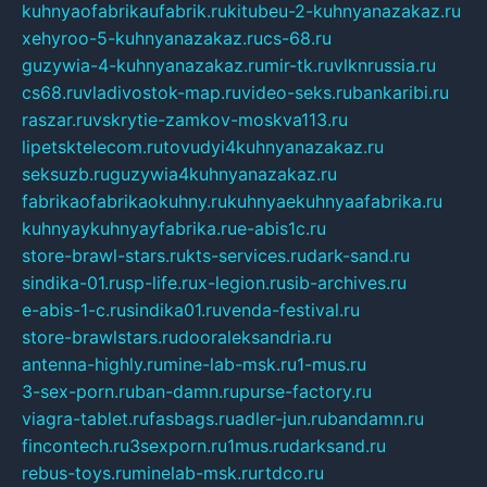
kuhnyaofabrikaufabrik.ru
kitubeu-2-kuhnyanazakaz.ru
xehyroo-5-kuhnyanazakaz.ru
cs-68.ru
guzywia-4-kuhnyanazakaz.ru
mir-tk.ru
vlknrussia.ru
cs68.ru
vladivostok-map.ru
video-seks.ru
bankaribi.ru
raszar.ru
vskrytie-zamkov-moskva113.ru
lipetsktelecom.ru
tovudyi4kuhnyanazakaz.ru
seksuzb.ru
guzywia4kuhnyanazakaz.ru
fabrikaofabrikaokuhny.ru
kuhnyaekuhnyaafabrika.ru
kuhnyaykuhnyayfabrika.ru
e-abis1c.ru
store-brawl-stars.ru
kts-services.ru
dark-sand.ru
sindika-01.ru
sp-life.ru
x-legion.ru
sib-archives.ru
e-abis-1-c.ru
sindika01.ru
venda-festival.ru
store-brawlstars.ru
dooraleksandria.ru
antenna-highly.ru
mine-lab-msk.ru
1-mus.ru
3-sex-porn.ru
ban-damn.ru
purse-factory.ru
viagra-tablet.ru
fasbags.ru
adler-jun.ru
bandamn.ru
fincontech.ru
3sexporn.ru
1mus.ru
darksand.ru
rebus-toys.ru
minelab-msk.ru
rtdco.ru