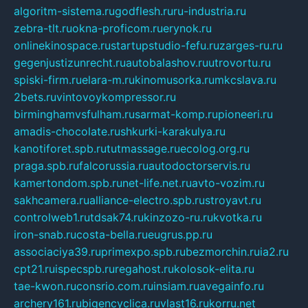
algoritm-sistema.ru
godflesh.ru
ru-industria.ru
zebra-tlt.ru
okna-proficom.ru
erynok.ru
onlinekinospace.ru
startupstudio-fefu.ru
zarges-ru.ru
gegenjustizunrecht.ru
autobalashov.ru
utrovortu.ru
spiski-firm.ru
elara-m.ru
kinomusorka.ru
mkcslava.ru
2bets.ru
vintovoykompressor.ru
birminghamvsfulham.ru
sarmat-komp.ru
pioneeri.ru
amadis-chocolate.ru
shkurki-karakulya.ru
kanotiforet.spb.ru
tutmassage.ru
ecolog.org.ru
praga.spb.ru
falcorussia.ru
autodoctorservis.ru
kamertondom.spb.ru
net-life.net.ru
avto-vozim.ru
sakhcamera.ru
alliance-electro.spb.ru
stroyavt.ru
controlweb1.ru
tdsak74.ru
kinzozo-ru.ru
kvotka.ru
iron-snab.ru
costa-bella.ru
eugrus.pp.ru
associaciya39.ru
primexpo.spb.ru
bezmorchin.ru
ia2.ru
cpt21.ru
ispecspb.ru
regahost.ru
kolosok-elita.ru
tae-kwon.ru
consrio.com.ru
insiam.ru
avegainfo.ru
archery161.ru
bigencyclica.ru
vlast16.ru
korru.net