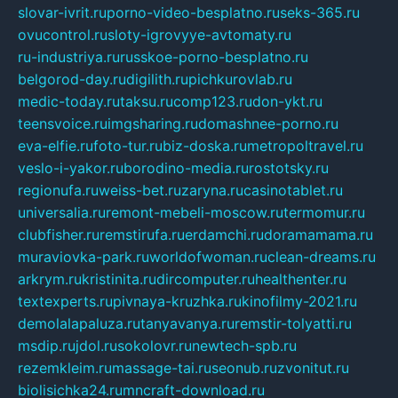
slovar-ivrit.ru
porno-video-besplatno.ru
seks-365.ru
ovucontrol.ru
sloty-igrovyye-avtomaty.ru
ru-industriya.ru
russkoe-porno-besplatno.ru
belgorod-day.ru
digilith.ru
pichkurovlab.ru
medic-today.ru
taksu.ru
comp123.ru
don-ykt.ru
teensvoice.ru
imgsharing.ru
domashnee-porno.ru
eva-elfie.ru
foto-tur.ru
biz-doska.ru
metropoltravel.ru
veslo-i-yakor.ru
borodino-media.ru
rostotsky.ru
regionufa.ru
weiss-bet.ru
zaryna.ru
casinotablet.ru
universalia.ru
remont-mebeli-moscow.ru
termomur.ru
clubfisher.ru
remstirufa.ru
erdamchi.ru
doramamama.ru
muraviovka-park.ru
worldofwoman.ru
clean-dreams.ru
arkrym.ru
kristinita.ru
dircomputer.ru
healthenter.ru
textexperts.ru
pivnaya-kruzhka.ru
kinofilmy-2021.ru
demolalapaluza.ru
tanyavanya.ru
remstir-tolyatti.ru
msdip.ru
jdol.ru
sokolovr.ru
newtech-spb.ru
rezemkleim.ru
massage-tai.ru
seonub.ru
zvonitut.ru
biolisichka24.ru
mncraft-download.ru