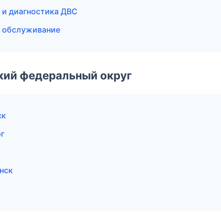
т и диагностика ДВС
е обслуживание
ский федеральный округ
ск
г
нск