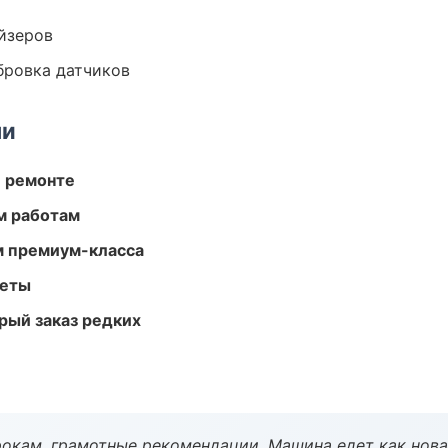
йзеров
ибровка датчиков
ми
и ремонте
м работам
м премиум-класса
меты
рый заказ редких
окам, грамотные рекомендации. Машина едет как нова