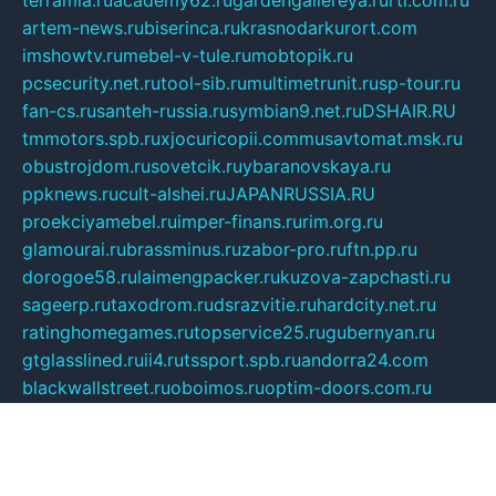
artem-news.ru
biserinca.ru
krasnodarkurort.com
imshowtv.ru
mebel-v-tule.ru
mobtopik.ru
pcsecurity.net.ru
tool-sib.ru
multimetrunit.ru
sp-tour.ru
fan-cs.ru
santeh-russia.ru
symbian9.net.ru
DSHAIR.RU
tmmotors.spb.ru
xjocuricopii.com
musavtomat.msk.ru
obustrojdom.ru
sovetcik.ru
ybaranovskaya.ru
ppknews.ru
cult-alshei.ru
JAPANRUSSIA.RU
proekciyamebel.ru
imper-finans.ru
rim.org.ru
glamourai.ru
brassminus.ru
zabor-pro.ru
ftn.pp.ru
dorogoe58.ru
laimengpacker.ru
kuzova-zapchasti.ru
sageerp.ru
taxodrom.ru
dsrazvitie.ru
hardcity.net.ru
ratinghomegames.ru
topservice25.ru
gubernyan.ru
gtglasslined.ru
ii4.ru
tssport.spb.ru
andorra24.com
blackwallstreet.ru
oboimos.ru
optim-doors.com.ru
ikuch.ru
nycr.org.ru
npa21.ru
vremya-ch.spb.ru
desert000.ru
ivtorgi.ru
ifiori.ru
catalog-statei.ru
dcv.org.ru
spetsmaster174.ru
ipkameryhiseeu.ru