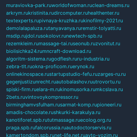
muraviovka-park.ru
worldofwoman.ru
clean-dreams.ru
arkrym.ru
kristinita.ru
dircomputer.ru
healthenter.ru
textexperts.ru
pivnaya-kruzhka.ru
kinofilmy-2021.ru
demolalapaluza.ru
tanyavanya.ru
remstir-tolyatti.ru
msdip.ru
jdol.ru
sokolovr.ru
newtech-spb.ru
rezemkleim.ru
massage-tai.ru
seonub.ru
zvonitut.ru
biolisichka24.ru
mncraft-download.ru
algoritm-sistema.ru
godflesh.ru
ru-industria.ru
zebra-tlt.ru
okna-proficom.ru
erynok.ru
onlinekinospace.ru
startupstudio-fefu.ru
zarges-ru.ru
gegenjustizunrecht.ru
autobalashov.ru
utrovortu.ru
spiski-firm.ru
elara-m.ru
kinomusorka.ru
mkcslava.ru
2bets.ru
vintovoykompressor.ru
birminghamvsfulham.ru
sarmat-komp.ru
pioneeri.ru
amadis-chocolate.ru
shkurki-karakulya.ru
kanotiforet.spb.ru
tutmassage.ru
ecolog.org.ru
praga.spb.ru
falcorussia.ru
autodoctorservis.ru
kamertondom.spb.ru
net-life.net.ru
avto-vozim.ru