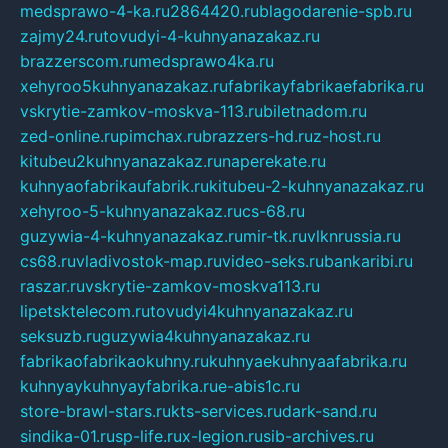
medsprawo-4-ka.ru
2864420.ru
blagodarenie-spb.ru
zajmy24.ru
tovudyi-4-kuhnyanazakaz.ru
brazzerscom.ru
medsprawo4ka.ru
xehyroo5kuhnyanazakaz.ru
fabrikayfabrikaefabrika.ru
vskrytie-zamkov-moskva-113.ru
biletnadom.ru
zed-online.ru
pimchax.ru
brazzers-hd.ru
z-host.ru
kitubeu2kuhnyanazakaz.ru
naperekate.ru
kuhnyaofabrikaufabrik.ru
kitubeu-2-kuhnyanazakaz.ru
xehyroo-5-kuhnyanazakaz.ru
cs-68.ru
guzywia-4-kuhnyanazakaz.ru
mir-tk.ru
vlknrussia.ru
cs68.ru
vladivostok-map.ru
video-seks.ru
bankaribi.ru
raszar.ru
vskrytie-zamkov-moskva113.ru
lipetsktelecom.ru
tovudyi4kuhnyanazakaz.ru
seksuzb.ru
guzywia4kuhnyanazakaz.ru
fabrikaofabrikaokuhny.ru
kuhnyaekuhnyaafabrika.ru
kuhnyaykuhnyayfabrika.ru
e-abis1c.ru
store-brawl-stars.ru
kts-services.ru
dark-sand.ru
sindika-01.ru
sp-life.ru
x-legion.ru
sib-archives.ru