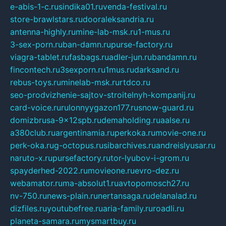
e-abis-1-c.ru
sindika01.ru
venda-festival.ru
store-brawlstars.ru
dooraleksandria.ru
antenna-highly.ru
mine-lab-msk.ru
1-mus.ru
3-sex-porn.ru
ban-damn.ru
purse-factory.ru
viagra-tablet.ru
fasbags.ru
adler-jun.ru
bandamn.ru
fincontech.ru
3sexporn.ru
1mus.ru
darksand.ru
rebus-toys.ru
minelab-msk.ru
rtdco.ru
seo-prodvizhenie-sajtov-stroitelnyh-kompanij.ru
card-voice.ru
rulonnyygazon177.ru
snow-guard.ru
domizbrusa-9x12spb.ru
demaholding.ru
aalse.ru
a380club.ru
argentinamia.ru
perkoka.ru
movie-one.ru
perk-oka.ru
g-octopus.ru
sibarchives.ru
andreislyusar.ru
naruto-x.ru
pursefactory.ru
tor-lyubov-i-grom.ru
spayderhed-2022.ru
movieone.ru
evro-dez.ru
webamator.ru
ma-absolut1.ru
avtopomosch27.ru
nv-750.ru
news-plain.ru
nertansaga.ru
delanalad.ru
dizfiles.ru
youtubefree.ru
aria-family.ru
roadli.ru
planeta-samara.ru
mysmartbuy.ru