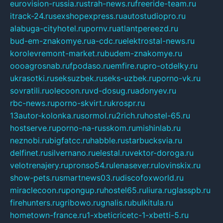
eurovision-russia.ru
strah-news.ru
freeride-team.ru
itrack-24.ru
sexshopexpress.ru
autostudiopro.ru
alabuga-cityhotel.ru
pornv.ru
atlantpereezd.ru
bud-em-znakomye.ru
a-cdc.ru
elektrostal-news.ru
korolevremont-market.ru
budem-znakomye.ru
oooagrosnab.ru
fpodaso.ru
emfire.ru
pro-otdelky.ru
ukrasotki.ru
seksuzbek.ru
seks-uzbek.ru
porno-vk.ru
sovratili.ru
olecoon.ru
vd-dosug.ru
adonyev.ru
rbc-news.ru
porno-skvirt.ru
krospr.ru
13autor-kolonka.ru
sormol.ru
2rich.ru
hostel-65.ru
hostserve.ru
porno-na-russkom.ru
mishinlab.ru
neznobi.ru
bigfatcc.ru
habble.ru
starbucksvia.ru
delfinet.ru
silvernano.ru
elestal.ru
vektor-doroga.ru
velotrenajery.ru
pronso54.ru
lenasever.ru
lovinskix.ru
show-pets.ru
smartnews03.ru
discofoxworld.ru
miraclecoon.ru
pongup.ru
hostel65.ru
liura.ru
glasspb.ru
firehunters.ru
gribowo.ru
gnalis.ru
bulkitula.ru
hometown-france.ru
1-xbeticricetc-1-xbetti-5.ru