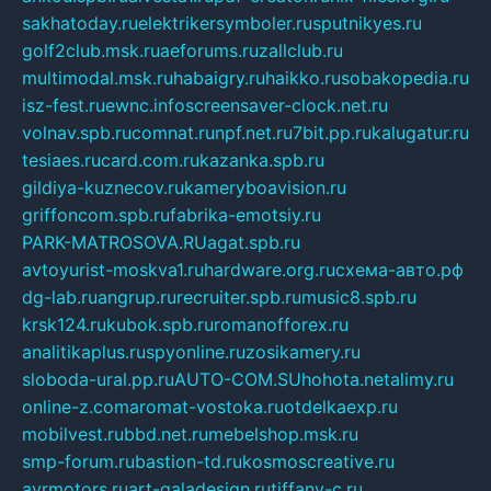
sakhatoday.ru
elektrikersymboler.ru
sputnikyes.ru
golf2club.msk.ru
aeforums.ru
zallclub.ru
multimodal.msk.ru
habaigry.ru
haikko.ru
sobakopedia.ru
isz-fest.ru
ewnc.info
screensaver-clock.net.ru
volnav.spb.ru
comnat.ru
npf.net.ru
7bit.pp.ru
kalugatur.ru
tesiaes.ru
card.com.ru
kazanka.spb.ru
gildiya-kuznecov.ru
kameryboavision.ru
griffoncom.spb.ru
fabrika-emotsiy.ru
PARK-MATROSOVA.RU
agat.spb.ru
avtoyurist-moskva1.ru
hardware.org.ru
схема-авто.рф
dg-lab.ru
angrup.ru
recruiter.spb.ru
music8.spb.ru
krsk124.ru
kubok.spb.ru
romanofforex.ru
analitikaplus.ru
spyonline.ru
zosikamery.ru
sloboda-ural.pp.ru
AUTO-COM.SU
hohota.net
alimy.ru
online-z.com
aromat-vostoka.ru
otdelkaexp.ru
mobilvest.ru
bbd.net.ru
mebelshop.msk.ru
smp-forum.ru
bastion-td.ru
kosmoscreative.ru
avrmotors.ru
art-galadesign.ru
tiffany-c.ru