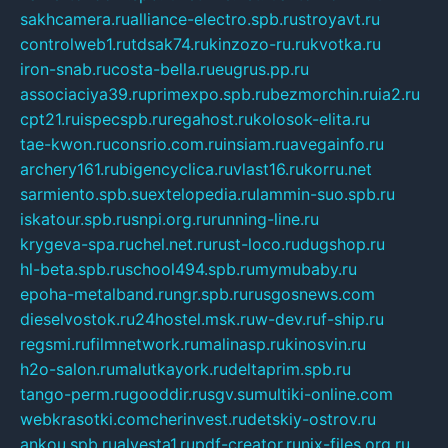
sakhcamera.ru
alliance-electro.spb.ru
stroyavt.ru
controlweb1.ru
tdsak74.ru
kinzozo-ru.ru
kvotka.ru
iron-snab.ru
costa-bella.ru
eugrus.pp.ru
associaciya39.ru
primexpo.spb.ru
bezmorchin.ru
ia2.ru
cpt21.ru
ispecspb.ru
regahost.ru
kolosok-elita.ru
tae-kwon.ru
consrio.com.ru
insiam.ru
avegainfo.ru
archery161.ru
bigencyclica.ru
vlast16.ru
korru.net
sarmiento.spb.su
extelopedia.ru
lammin-suo.spb.ru
iskatour.spb.ru
snpi.org.ru
running-line.ru
krygeva-spa.ru
chel.net.ru
rust-loco.ru
dugshop.ru
hl-beta.spb.ru
school494.spb.ru
mymubaby.ru
epoha-metalband.ru
ngr.spb.ru
rusgosnews.com
dieselvostok.ru
24hostel.msk.ru
w-dev.ru
f-ship.ru
regsmi.ru
filmnetwork.ru
malinasp.ru
kinosvin.ru
h2o-salon.ru
malutkayork.ru
deltaprim.spb.ru
tango-perm.ru
gooddir.ru
sgv.su
multiki-online.com
webkrasotki.com
cherinvest.ru
detskiy-ostrov.ru
ankou.spb.ru
alvesta1.ru
pdf-creator.ru
nix-files.org.ru