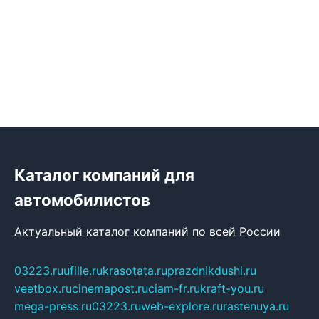
Каталог компаний для
автомобилистов
Актуальный каталог компаний по всей России
03223.ru
ufille.ru
krasotata.ru
prazdnikdushi.ru
veetbox.ru
cinemapost.ru
ciam-fr.ru
kraft-you.ru
mega-press.ru
03223.ru
web-explore.ru
rastenuya.ru