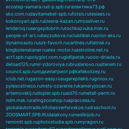
ecostep-samara.ru
d-p.spb.ru
галактика73.рф
sko.com.ru
davitamebel-spb.ru
fotsis.ru
tesiaes.ru
kokoroyari.spb.ru
blesna-kazan.ru
mossilver.ru
lenderoq.ru
sergeydobrin.ru
tochkazvuka.msk.ru
people-of-art.ru
bezzubova.ru
clubtibet.ru
orior-aks.ru
dynamoauto.ru
szk-favorit.ru
carlines.ru
flatnsk.ru
kingbolenskaner.ru
alex-motor.ru
astroline.net.ru
act1.spb.ru
polyglot.com.ru
gidlipetsk.ru
ooo-driada.ru
detsad125.ru
mir-zdoroviya.ru
bruslanovo.ru
siterem.ru
council.spb.ru
лодкипатриот.рф
kafekolizey.ru
iclub.net.ru
gazon-easy.ru
sugarepilekb.ru
grinox.ru
pylesostineco.ru
msts-ozarenie.ru
kameryjooan.ru
artemovskij.ru
dopler.spb.ru
aid70.ru
metall-perm.ru
ndm.msk.ru
ratingzooshop.ru
apiaccess.ru
globalautotrade.info
bezverhovskoe.ru
drsschool.ru
ZOOSMART.SPB.RU
dalakony.ru
medikijob.ru
remontt.spb.ru
photostudia.spb.ru
myragon.ru
terramia.ru
academy62.ru
gardengallereya.ru
rti.com.ru