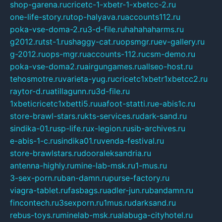
shop-garena.ru
cricetc-1-xbetr-1-xbetcc-2.ru
one-life-story.ru
top-halyava.ru
accounts112.ru
poka-vse-doma-2.ru
3-d-file.ru
hahahaharms.ru
g2012.ru
tst-1.ru
shaggy-cat.ru
opsmgr.ru
ev-gallery.ru
g-2012.ru
ops-mgr.ru
accounts-112.ru
csm-demo.ru
poka-vse-doma2.ru
airgungames.ru
allseo-host.ru
tehosmotre.ru
varieta-yug.ru
cricetc1xbetr1xbetcc2.ru
raytor-d.ru
atillagunn.ru
3d-file.ru
1xbeticricetc1xbetti5.ru
uafoot-statti.ru
e-abis1c.ru
store-brawl-stars.ru
kts-services.ru
dark-sand.ru
sindika-01.ru
sp-life.ru
x-legion.ru
sib-archives.ru
e-abis-1-c.ru
sindika01.ru
venda-festival.ru
store-brawlstars.ru
dooraleksandria.ru
antenna-highly.ru
mine-lab-msk.ru
1-mus.ru
3-sex-porn.ru
ban-damn.ru
purse-factory.ru
viagra-tablet.ru
fasbags.ru
adler-jun.ru
bandamn.ru
fincontech.ru
3sexporn.ru
1mus.ru
darksand.ru
rebus-toys.ru
minelab-msk.ru
alabuga-cityhotel.ru