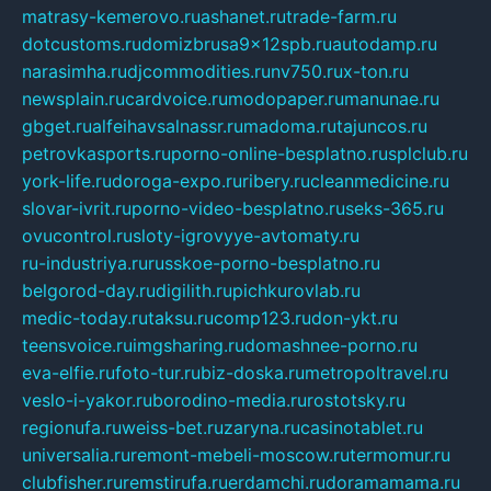
matrasy-kemerovo.ru
ashanet.ru
trade-farm.ru
dotcustoms.ru
domizbrusa9x12spb.ru
autodamp.ru
narasimha.ru
djcommodities.ru
nv750.ru
x-ton.ru
newsplain.ru
cardvoice.ru
modopaper.ru
manunae.ru
gbget.ru
alfeihavsalnassr.ru
madoma.ru
tajuncos.ru
petrovkasports.ru
porno-online-besplatno.ru
splclub.ru
york-life.ru
doroga-expo.ru
ribery.ru
cleanmedicine.ru
slovar-ivrit.ru
porno-video-besplatno.ru
seks-365.ru
ovucontrol.ru
sloty-igrovyye-avtomaty.ru
ru-industriya.ru
russkoe-porno-besplatno.ru
belgorod-day.ru
digilith.ru
pichkurovlab.ru
medic-today.ru
taksu.ru
comp123.ru
don-ykt.ru
teensvoice.ru
imgsharing.ru
domashnee-porno.ru
eva-elfie.ru
foto-tur.ru
biz-doska.ru
metropoltravel.ru
veslo-i-yakor.ru
borodino-media.ru
rostotsky.ru
regionufa.ru
weiss-bet.ru
zaryna.ru
casinotablet.ru
universalia.ru
remont-mebeli-moscow.ru
termomur.ru
clubfisher.ru
remstirufa.ru
erdamchi.ru
doramamama.ru