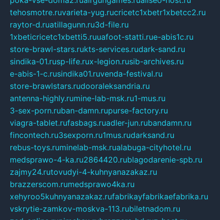
poka-vse-doma2.ru
airgungames.ru
allseo-host.ru
tehosmotre.ru
varieta-yug.ru
cricetc1xbetr1xbetcc2.ru
raytor-d.ru
atillagunn.ru
3d-file.ru
1xbeticricetc1xbetti5.ru
uafoot-statti.ru
e-abis1c.ru
store-brawl-stars.ru
kts-services.ru
dark-sand.ru
sindika-01.ru
sp-life.ru
x-legion.ru
sib-archives.ru
e-abis-1-c.ru
sindika01.ru
venda-festival.ru
store-brawlstars.ru
dooraleksandria.ru
antenna-highly.ru
mine-lab-msk.ru
1-mus.ru
3-sex-porn.ru
ban-damn.ru
purse-factory.ru
viagra-tablet.ru
fasbags.ru
adler-jun.ru
bandamn.ru
fincontech.ru
3sexporn.ru
1mus.ru
darksand.ru
rebus-toys.ru
minelab-msk.ru
alabuga-cityhotel.ru
medsprawo-4-ka.ru
2864420.ru
blagodarenie-spb.ru
zajmy24.ru
tovudyi-4-kuhnyanazakaz.ru
brazzerscom.ru
medsprawo4ka.ru
xehyroo5kuhnyanazakaz.ru
fabrikayfabrikaefabrika.ru
vskrytie-zamkov-moskva-113.ru
biletnadom.ru