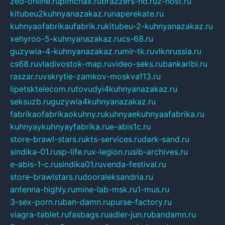
zed-online.ru
pimchax.ru
brazzers-hd.ru
z-host.ru
kitubeu2kuhnyanazakaz.ru
naperekate.ru
kuhnyaofabrikaufabrik.ru
kitubeu-2-kuhnyanazakaz.ru
xehyroo-5-kuhnyanazakaz.ru
cs-68.ru
guzywia-4-kuhnyanazakaz.ru
mir-tk.ru
vlknrussia.ru
cs68.ru
vladivostok-map.ru
video-seks.ru
bankaribi.ru
raszar.ru
vskrytie-zamkov-moskva113.ru
lipetsktelecom.ru
tovudyi4kuhnyanazakaz.ru
seksuzb.ru
guzywia4kuhnyanazakaz.ru
fabrikaofabrikaokuhny.ru
kuhnyaekuhnyaafabrika.ru
kuhnyaykuhnyayfabrika.ru
e-abis1c.ru
store-brawl-stars.ru
kts-services.ru
dark-sand.ru
sindika-01.ru
sp-life.ru
x-legion.ru
sib-archives.ru
e-abis-1-c.ru
sindika01.ru
venda-festival.ru
store-brawlstars.ru
dooraleksandria.ru
antenna-highly.ru
mine-lab-msk.ru
1-mus.ru
3-sex-porn.ru
ban-damn.ru
purse-factory.ru
viagra-tablet.ru
fasbags.ru
adler-jun.ru
bandamn.ru