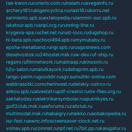
tae-kwon.ru
consrio.com.ru
insiam.ru
avegainfo.ru
archery161.ru
bigencyclica.ru
vlast16.ru
korru.net
sarmiento.spb.su
extelopedia.ru
lammin-suo.spb.ru
iskatour.spb.ru
snpi.org.ru
running-line.ru
krygeva-spa.ru
chel.net.ru
rust-loco.ru
dugshop.ru
hl-beta.spb.ru
school494.spb.ru
mymubaby.ru
epoha-metalband.ru
ngr.spb.ru
rusgosnews.com
dieselvostok.ru
24hostel.msk.ru
w-dev.ru
f-ship.ru
regsmi.ru
filmnetwork.ru
malinasp.ru
kinosvin.ru
h2o-salon.ru
malutkayork.ru
deltaprim.spb.ru
tango-perm.ru
gooddir.ru
sgv.su
multiki-online.com
webkrasotki.com
cherinvest.ru
detskiy-ostrov.ru
ankou.spb.ru
alvesta1.ru
pdf-creator.ru
nix-files.org.ru
sakhatoday.ru
elektrikersymboler.ru
sputnikyes.ru
golf2club.msk.ru
aeforums.ru
zallclub.ru
multimodal.msk.ru
habaigry.ru
haikko.ru
sobakopedia.ru
isz-fest.ru
ewnc.info
screensaver-clock.net.ru
volnav.spb.ru
comnat.ru
npf.net.ru
7bit.pp.ru
kalugatur.ru