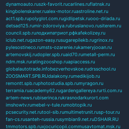
dynamoauto.ru
szk-favorit.ru
carlines.ru
flatnsk.ru
kingbolenskaner.ru
alex-motor.ru
astroline.net.ru
act1.spb.ru
polyglot.com.ru
gidlipetsk.ru
ooo-driada.ru
detsad125.ru
mir-zdoroviya.ru
bruslanovo.ru
siterem.ru
council.spb.ru
лодкипатриот.рф
kafekolizey.ru
iclub.net.ru
gazon-easy.ru
sugarepilekb.ru
grinox.ru
pylesostineco.ru
msts-ozarenie.ru
kameryjooan.ru
artemovskij.ru
dopler.spb.ru
aid70.ru
metall-perm.ru
ndm.msk.ru
ratingzooshop.ru
apiaccess.ru
globalautotrade.info
bezverhovskoe.ru
drsschool.ru
ZOOSMART.SPB.RU
dalakony.ru
medikijob.ru
remontt.spb.ru
photostudia.spb.ru
myragon.ru
terramia.ru
academy62.ru
gardengallereya.ru
rti.com.ru
artem-news.ru
biserinca.ru
krasnodarkurort.com
imshowtv.ru
mebel-v-tule.ru
mobtopik.ru
pcsecurity.net.ru
tool-sib.ru
multimetrunit.ru
sp-tour.ru
fan-cs.ru
santeh-russia.ru
symbian9.net.ru
DSHAIR.RU
tmmotors.spb.ru
xjocuricopii.com
musavtomat.msk.ru