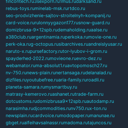
fincontech.ru
3sexporn.ru
1mus.ru
darksand.ru
rebus-toys.ru
minelab-msk.ru
rtdco.ru
seo-prodvizhenie-sajtov-stroitelnyh-kompanij.ru
card-voice.ru
rulonnyygazon177.ru
snow-guard.ru
domizbrusa-9x12spb.ru
demaholding.ru
aalse.ru
a380club.ru
argentinamia.ru
perkoka.ru
movie-one.ru
perk-oka.ru
g-octopus.ru
sibarchives.ru
andreislyusar.ru
naruto-x.ru
pursefactory.ru
tor-lyubov-i-grom.ru
spayderhed-2022.ru
movieone.ru
evro-dez.ru
webamator.ru
ma-absolut1.ru
avtopomosch27.ru
nv-750.ru
news-plain.ru
nertansaga.ru
delanalad.ru
dizfiles.ru
youtubefree.ru
aria-family.ru
roadli.ru
planeta-samara.ru
mysmartbuy.ru
matrasy-kemerovo.ru
ashanet.ru
trade-farm.ru
dotcustoms.ru
domizbrusa9x12spb.ru
autodamp.ru
narasimha.ru
djcommodities.ru
nv750.ru
x-ton.ru
newsplain.ru
cardvoice.ru
modopaper.ru
manunae.ru
gbget.ru
alfeihavsalnassr.ru
madoma.ru
tajuncos.ru