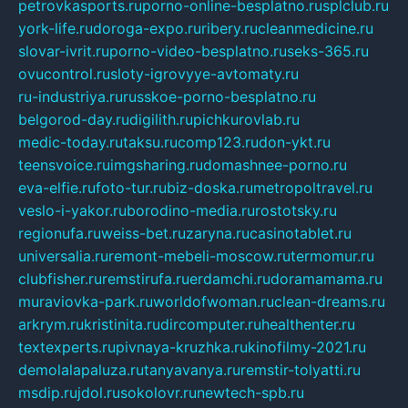
petrovkasports.ru
porno-online-besplatno.ru
splclub.ru
york-life.ru
doroga-expo.ru
ribery.ru
cleanmedicine.ru
slovar-ivrit.ru
porno-video-besplatno.ru
seks-365.ru
ovucontrol.ru
sloty-igrovyye-avtomaty.ru
ru-industriya.ru
russkoe-porno-besplatno.ru
belgorod-day.ru
digilith.ru
pichkurovlab.ru
medic-today.ru
taksu.ru
comp123.ru
don-ykt.ru
teensvoice.ru
imgsharing.ru
domashnee-porno.ru
eva-elfie.ru
foto-tur.ru
biz-doska.ru
metropoltravel.ru
veslo-i-yakor.ru
borodino-media.ru
rostotsky.ru
regionufa.ru
weiss-bet.ru
zaryna.ru
casinotablet.ru
universalia.ru
remont-mebeli-moscow.ru
termomur.ru
clubfisher.ru
remstirufa.ru
erdamchi.ru
doramamama.ru
muraviovka-park.ru
worldofwoman.ru
clean-dreams.ru
arkrym.ru
kristinita.ru
dircomputer.ru
healthenter.ru
textexperts.ru
pivnaya-kruzhka.ru
kinofilmy-2021.ru
demolalapaluza.ru
tanyavanya.ru
remstir-tolyatti.ru
msdip.ru
jdol.ru
sokolovr.ru
newtech-spb.ru