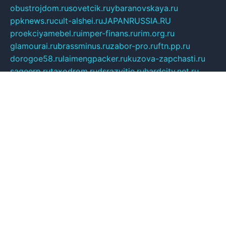
obustrojdom.ru
sovetcik.ru
ybaranovskaya.ru
ppknews.ru
cult-alshei.ru
JAPANRUSSIA.RU
proekciyamebel.ru
imper-finans.ru
rim.org.ru
glamourai.ru
brassminus.ru
zabor-pro.ru
ftn.pp.ru
dorogoe58.ru
laimengpacker.ru
kuzova-zapchasti.ru
sageerp.ru
taxodrom.ru
dsrazvitie.ru
hardcity.net.ru
ratinghomegames.ru
topservice25.ru
gubernyan.ru
gtglasslined.ru
ii4.ru
tssport.spb.ru
andorra24.com
blackwallstreet.ru
oboimos.ru
optim-doors.com.ru
ikuch.ru
nycr.org.ru
npa21.ru
vremya-ch.spb.ru
desert000.ru
ivtorgi.ru
ifiori.ru
catalog-statei.ru
dcv.org.ru
spetsmaster174.ru
ipkameryhiseeu.ru
dum26.ru
ruspol.spb.ru
fr-opendp.ru
kam-solnyshko.ru
cheyenne-arapaho.ru
sevzapmetal.spb.ru
ted-lapidus.spb.ru
parasite-eliminator.ru
sigma-complete.ru
modernworld.ru
dama-moda.ru
eholot-group.ru
sk-nvkz.ru
DRONGOLD.RU
democratia2.ru
i-farmer.ru
mass-sport.org