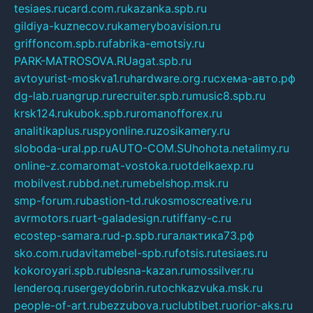
tesiaes.ru
card.com.ru
kazanka.spb.ru
gildiya-kuznecov.ru
kameryboavision.ru
griffoncom.spb.ru
fabrika-emotsiy.ru
PARK-MATROSOVA.RU
agat.spb.ru
avtoyurist-moskva1.ru
hardware.org.ru
схема-авто.рф
dg-lab.ru
angrup.ru
recruiter.spb.ru
music8.spb.ru
krsk124.ru
kubok.spb.ru
romanofforex.ru
analitikaplus.ru
spyonline.ru
zosikamery.ru
sloboda-ural.pp.ru
AUTO-COM.SU
hohota.net
alimy.ru
online-z.com
aromat-vostoka.ru
otdelkaexp.ru
mobilvest.ru
bbd.net.ru
mebelshop.msk.ru
smp-forum.ru
bastion-td.ru
kosmoscreative.ru
avrmotors.ru
art-galadesign.ru
tiffany-c.ru
ecostep-samara.ru
d-p.spb.ru
галактика73.рф
sko.com.ru
davitamebel-spb.ru
fotsis.ru
tesiaes.ru
kokoroyari.spb.ru
blesna-kazan.ru
mossilver.ru
lenderoq.ru
sergeydobrin.ru
tochkazvuka.msk.ru
people-of-art.ru
bezzubova.ru
clubtibet.ru
orior-aks.ru