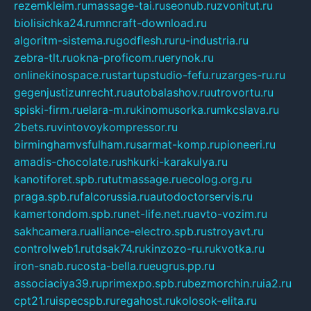
rezemkleim.ru
massage-tai.ru
seonub.ru
zvonitut.ru
biolisichka24.ru
mncraft-download.ru
algoritm-sistema.ru
godflesh.ru
ru-industria.ru
zebra-tlt.ru
okna-proficom.ru
erynok.ru
onlinekinospace.ru
startupstudio-fefu.ru
zarges-ru.ru
gegenjustizunrecht.ru
autobalashov.ru
utrovortu.ru
spiski-firm.ru
elara-m.ru
kinomusorka.ru
mkcslava.ru
2bets.ru
vintovoykompressor.ru
birminghamvsfulham.ru
sarmat-komp.ru
pioneeri.ru
amadis-chocolate.ru
shkurki-karakulya.ru
kanotiforet.spb.ru
tutmassage.ru
ecolog.org.ru
praga.spb.ru
falcorussia.ru
autodoctorservis.ru
kamertondom.spb.ru
net-life.net.ru
avto-vozim.ru
sakhcamera.ru
alliance-electro.spb.ru
stroyavt.ru
controlweb1.ru
tdsak74.ru
kinzozo-ru.ru
kvotka.ru
iron-snab.ru
costa-bella.ru
eugrus.pp.ru
associaciya39.ru
primexpo.spb.ru
bezmorchin.ru
ia2.ru
cpt21.ru
ispecspb.ru
regahost.ru
kolosok-elita.ru