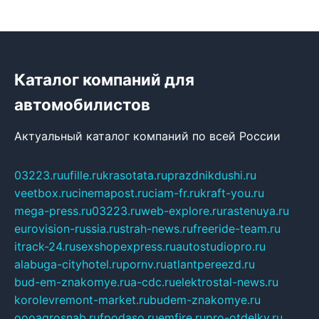
Каталог компаний для
автомобилистов
Актуальный каталог компаний по всей России
03223.ru
ufille.ru
krasotata.ru
prazdnikdushi.ru
veetbox.ru
cinemapost.ru
ciam-fr.ru
kraft-you.ru
mega-press.ru
03223.ru
web-explore.ru
rastenuya.ru
eurovision-russia.ru
strah-news.ru
freeride-team.ru
itrack-24.ru
sexshopexpress.ru
autostudiopro.ru
alabuga-cityhotel.ru
pornv.ru
atlantpereezd.ru
bud-em-znakomye.ru
a-cdc.ru
elektrostal-news.ru
korolevremont-market.ru
budem-znakomye.ru
oooagrosnab.ru
fpodaso.ru
emfire.ru
pro-otdelky.ru