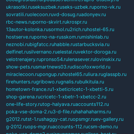
ukrasotki.ru
seksuzbek.ru
seks-uzbek.ru
porno-vk.ru
sovratili.ru
olecoon.ru
vd-dosug.ru
adonyev.ru
rbc-news.ru
porno-skvirt.ru
krospr.ru
13autor-kolonka.ru
sormol.ru
2rich.ru
hostel-65.ru
hostserve.ru
porno-na-russkom.ru
mishinlab.ru
neznobi.ru
bigfatcc.ru
habble.ru
starbucksvia.ru
delfinet.ru
silvernano.ru
elestal.ru
vektor-doroga.ru
velotrenajery.ru
pronso54.ru
lenasever.ru
lovinskix.ru
show-pets.ru
smartnews03.ru
discofoxworld.ru
miraclecoon.ru
pongup.ru
hostel65.ru
liura.ru
glasspb.ru
firehunters.ru
gribowo.ru
gnalis.ru
bulkitula.ru
hometown-france.ru
1-xbeticricetc-1-xbetti-5.ru
shop-garena.ru
cricetc-1-xbetr-1-xbetcc-2.ru
one-life-story.ru
top-halyava.ru
accounts112.ru
poka-vse-doma-2.ru
3-d-file.ru
hahahaharms.ru
g2012.ru
tst-1.ru
shaggy-cat.ru
opsmgr.ru
ev-gallery.ru
g-2012.ru
ops-mgr.ru
accounts-112.ru
csm-demo.ru